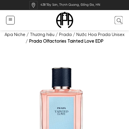
Bỏ
438 Tây Sơn, Thịnh Quang, Đống Đa, HN
qua
nội
dung
Apa Niche
/
Thương hiệu
/
Prada
/
Nước Hoa Prada Unisex
/
Prada Olfactories Tainted Love EDP