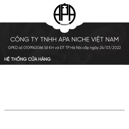
CÔNG TY TNHH APA NICHE VIỆT NAM
GPKD số 0109943066 Sở KH và ĐT TP Hà Nội cấp ngày 24/03/2022
HỆ THỐNG CỬA HÀNG
Cơ sở chính: 438 Tây Sơn - Đống Đa - Hà Nội
Hotline: 0961.596.333
Chi nhánh: Số 05, Lô OC 5-2, KĐT Shining City, Sơn La
Hotline: 085.90.66666
VỀ APA NICHE
Giới thiệu về Apa Niche
Tuyển dụng