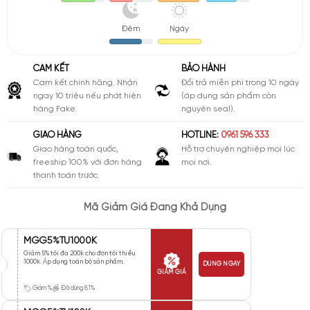
Đêm
Ngày
CAM KẾT
BẢO HÀNH
Cam kết chính hãng. Nhận
Đổi trả miễn phí trong 10 ngày
ngay 10 triệu nếu phát hiện
(áp dụng sản phẩm còn
hàng Fake.
nguyên seal).
GIAO HÀNG
HOTLINE:
0961 596 333
Giao hàng toàn quốc,
Hỗ trợ chuyên nghiệp mọi lúc
freeship 100% với đơn hàng
mọi nơi.
thanh toán trước.
Mã Giảm Giá Đang Khả Dụng
MGG5%TU1000K
Giảm 5% tối đa 200k cho đơn tối thiểu
1000k. Áp dụng toàn bộ sản phẩm.
DÙNG NGAY
GIẢM GIÁ
Giảm %
Đã dùng 81%