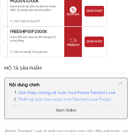
MGG5%TU100K
Giảm 5% tối đa 25k cho đơn tối thiểu
100k. Áp dụng toàn bộ sản phẩm.
DÙNG NGAY
GIẢM GIÁ
Giảm %
Đã dùng 92%
FREESHIP50P2000K
Giảm 50% phí ship cho đơn hàng từ 2
triệu đồng
DÙNG NGAY
FREESHIP
Giảm phí ship
Không giới hạn
MÔ TẢ SẢN PHẨM
Nội dung chính
Giới thiệu chung về nước hoa Prada Tainted Love
Thiết kế của chai nước hoa Tainted Love Prada
Review về mùi hương của Prada Olfactories Tainted
Xem thêm
Love
Có nên mua nước hoa Prada Tainted Love hay
không?
Prada Tainted Love là một mùi hương gợi cảm đầy mê hoặc, nơi