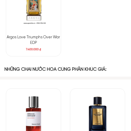
Argos Love Triumphs Over War
EDP
7.400.000
₫
NHỮNG CHAI NƯỚC HOA CÙNG PHÂN KHÚC GIÁ:
Có nên mua nước hoa Prada Tainted Love hay
không?