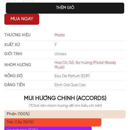
THÊM GIỎ
MUA NGAY
THƯƠNG HIỆU
Prada
XUẤT XỨ
Ý
GIỚI TÍNH
Unisex
Hoa Cỏ, Gỗ, Xạ Hương (Floral Woody
NHÓM HƯƠNG
Musk)
NỒNG ĐỘ
Eau De Parfum (EDP)
ĐÁNG TIỀN
Định Giá Quá Cao
MÙI HƯƠNG CHÍNH (ACCORDS)
(*Click tên nhóm hương để tìm hiểu chi tiết)
Phấn (100%)
Trái Cây (80%)