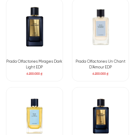
Prada Olfactories Mirages Dark
Prada Olfactories Un Chant
Light EDP
D’Amour EDP
6.200.000
₫
6.200.000
₫