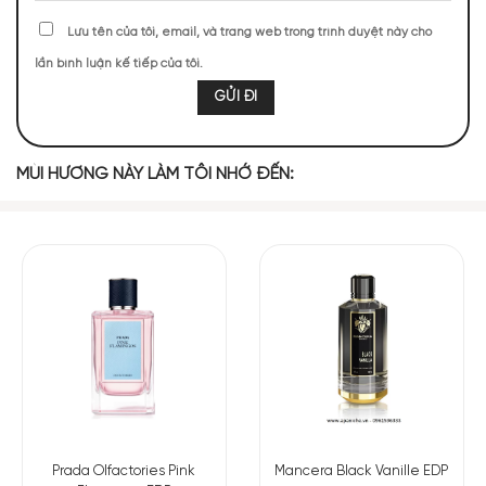
THỰC TẾ
Lưu tên của tôi, email, và trang web trong trình duyệt này cho
lần bình luận kế tiếp của tôi.
81 (21,60%)
66 (17,60%)
62 (16,53%)
49 (13,07%)
43 (11,47%)
43 (11,47%)
31 (8,27%)
MÙI HƯƠNG NÀY LÀM TÔI NHỚ ĐẾN:
TOP NOTES
Quả Lê
MIDDLE NOTES
Mâm Xôi Đỏ
Quả Đào
Hoa Hồng
Hoa Violet
Prada Olfactories Pink
Mancera Black Vanille EDP
BASE NOTES