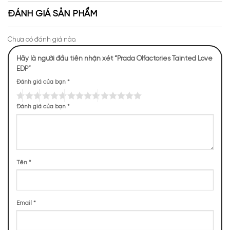
Niche
Apa Niche
ĐÁNH GIÁ SẢN PHẨM
Chưa có đánh giá nào.
Hãy là người đầu tiên nhận xét “Prada Olfactories Tainted Love
EDP”
Đánh giá của bạn
*
Đánh giá của bạn
*
Tên
*
Review về mùi hương của Prada Olfactories Tainted
Email
*
Love
NHỮNG NOTE HƯƠNG THEO CẢM NHẬN