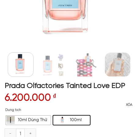
Prada Olfactories Tainted Love EDP
6.200.000
₫
XÓA
Dung tích
10ml Dùng Thử
100ml
Prada Olfactories Tainted Love EDP số lượng