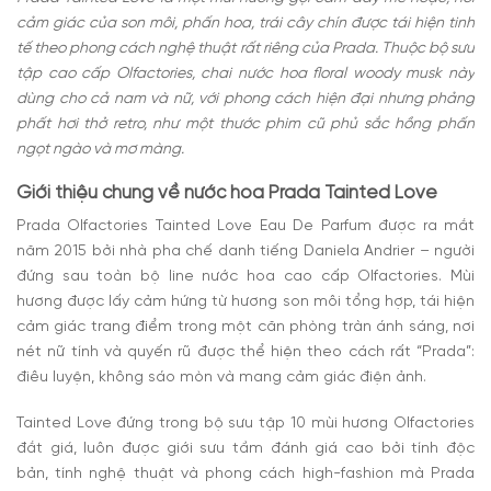
cảm giác của son môi, phấn hoa, trái cây chín được tái hiện tinh
tế theo phong cách nghệ thuật rất riêng của Prada. Thuộc bộ sưu
tập cao cấp Olfactories, chai nước hoa floral woody musk này
dùng cho cả nam và nữ, với phong cách hiện đại nhưng phảng
phất hơi thở retro, như một thước phim cũ phủ sắc hồng phấn
ngọt ngào và mơ màng.
Giới thiệu chung về nước hoa Prada Tainted Love
Prada Olfactories Tainted Love Eau De Parfum được ra mắt
năm 2015 bởi nhà pha chế danh tiếng Daniela Andrier – người
đứng sau toàn bộ line nước hoa cao cấp Olfactories. Mùi
hương được lấy cảm hứng từ hương son môi tổng hợp, tái hiện
cảm giác trang điểm trong một căn phòng tràn ánh sáng, nơi
nét nữ tính và quyến rũ được thể hiện theo cách rất “Prada”:
điêu luyện, không sáo mòn và mang cảm giác điện ảnh.
Tainted Love đứng trong bộ sưu tập 10 mùi hương Olfactories
đắt giá, luôn được giới sưu tầm đánh giá cao bởi tính độc
bản, tính nghệ thuật và phong cách high-fashion mà Prada