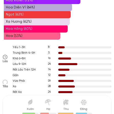
Hoa Violet (72%)
Hoa Diên Vĩ (64%)
Ngọt (63%)
Xạ Hương (62%)
Hoa Hồng (60%)
Hoa (53%)
8
Yếu 1-3H
5
Trung Bình 4-5H
16
Khá 6-8H
Lưu
24
Lâu 9-12H
14
Rất Lâu Trên 12H
12
Gần
26
Vừa Phải
Tỏa
28
Xa
24
Rất Xa
Xuân
Hạ
Thu
Đông