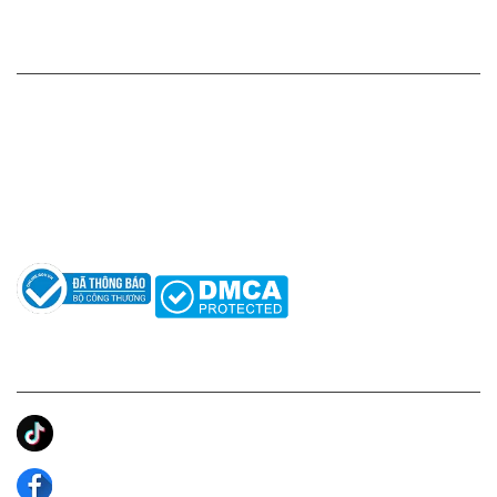
HỖ TRỢ KHÁCH HÀNG
Hotline: 0961596333
Hỗ trợ: hotro@apaniche.vn
Hướng dẫn sử dụng nước hoa
Câu hỏi thường gặp
Tác giả
KẾT NỐI CHÚNG TÔI
Ánh Apa Niche
Apa Niche