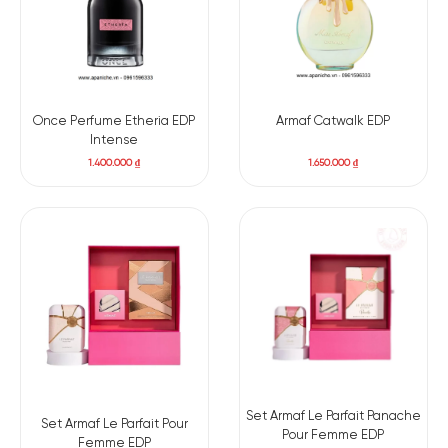
Once Perfume Etheria EDP
Armaf Catwalk EDP
Intense
1.400.000
₫
1.650.000
₫
Màu son Prada B106
Prada B106 Caramel mang đến sắc nâu nude cực tây, tạo nên
vẻ đẹp tự nhiên và tinh tế cho đôi môi.
Set Armaf Le Parfait Panache
Set Armaf Le Parfait Pour
Pour Femme EDP
Femme EDP