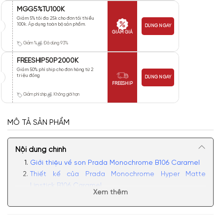
MGG5%TU100K
Giảm 5% tối đa 25k cho đơn tối thiểu
100k. Áp dụng toàn bộ sản phẩm.
DÙNG NGAY
GIẢM GIÁ
Giảm %
Đã dùng 93%
FREESHIP50P2000K
Giảm 50% phí ship cho đơn hàng từ 2
triệu đồng
DÙNG NGAY
FREESHIP
Giảm phí ship
Không giới hạn
MÔ TẢ SẢN PHẨM
Nội dung chính
Giới thiệu về son Prada Monochrome B106 Caramel
Thiết kế của Prada Monochrome Hyper Matte
Lipstick B106 Caramel
Xem thêm
Chất son Prada Monochrome Hyper Matte Lipstick
B106 Caramel Màu Nâu Nude
Màu son Prada B106