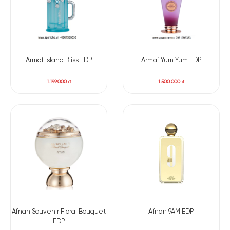
và tinh tế.
Armaf Island Bliss EDP
Armaf Yum Yum EDP
1.199.000
₫
1.500.000
₫
Afnan Souvenir Floral Bouquet
Afnan 9AM EDP
EDP