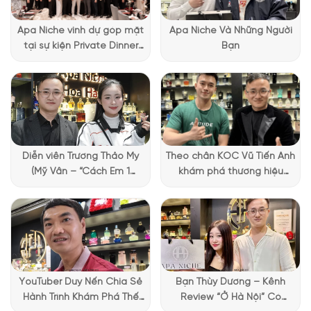
thân son hài hòa, mang lại cảm giác chắc chắn và cao cấp
khi cầm trên tay.
Apa Niche vinh dự góp mặt
Apa Niche Và Những Người
tại sự kiện Private Dinner
Bạn
đặc biệt của Lattafa
Vietnam
Diễn viên Trương Thảo My
Theo chân KOC Vũ Tiến Anh
(Mỹ Vân – “Cách Em 1
khám phá thương hiệu
Millimet”) ghé Apa Niche và
Lattafa tại Apa Niche
chia sẻ trải nghiệm chọn
nước hoa đầy thú vị
YouTuber Duy Nến Chia Sẻ
Bạn Thùy Dương – Kênh
Hành Trình Khám Phá Thế
Review “Ở Hà Nội” Có