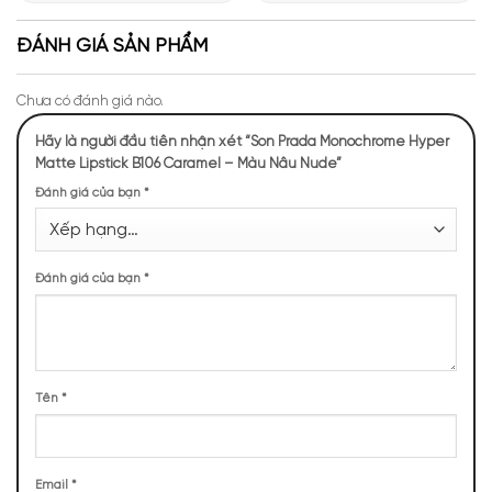
Giới Hương Thơm Tại Apa
Những Trải Nghiệm Thú Vị Tại
Niche
Apa Niche
ĐÁNH GIÁ SẢN PHẨM
Chất son Prada Monochrome Hyper Matte Lipstick
B106 Caramel Màu Nâu Nude
Chưa có đánh giá nào.
Chất son Prada B106 Caramel mềm mịn như nhung, lướt nhẹ
Hãy là người đầu tiên nhận xét “Son Prada Monochrome Hyper
trên môi tạo cảm giác thoải mái ngay từ lần chạm đầu tiên.
Matte Lipstick B106 Caramel – Màu Nâu Nude”
Đánh giá của bạn
*
Đánh giá của bạn
*
Tên
*
Email
*