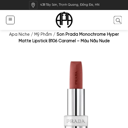
Bỏ
438 Tây Sơn, Thịnh Quang, Đống Đa, HN
qua
nội
dung
Apa Niche
/
Mỹ Phẩm
/
Son Prada Monochrome Hyper
Matte Lipstick B106 Caramel – Màu Nâu Nude