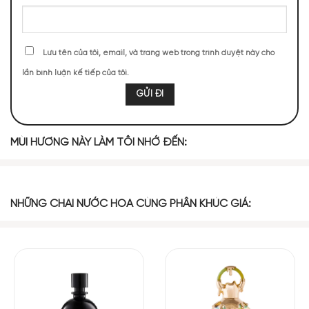
Lưu tên của tôi, email, và trang web trong trình duyệt này cho
lần bình luận kế tiếp của tôi.
Với khả năng bám màu tốt nhưng không hề gây khô hay nứt
nẻ, son giữ màu suốt nhiều giờ mà vẫn duy trì độ mềm mại.
MÙI HƯƠNG NÀY LÀM TÔI NHỚ ĐẾN:
Mặc dù là son lì, B106 Caramel mang lại một lớp phủ nhẹ
nhàng, không làm nặng môi, tạo nên vẻ đẹp tự nhiên và sang
trọng.
NHỮNG CHAI NƯỚC HOA CÙNG PHÂN KHÚC GIÁ: