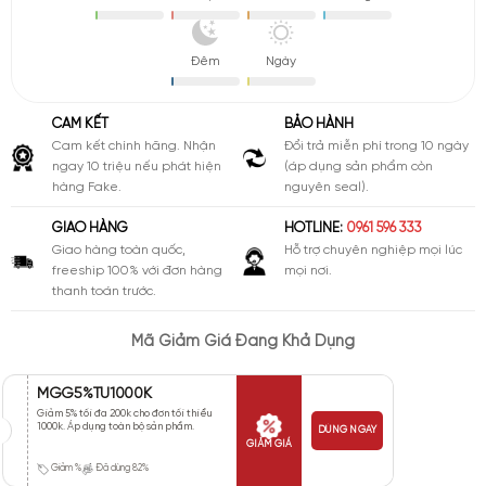
Đêm
Ngày
CAM KẾT
BẢO HÀNH
Cam kết chính hãng. Nhận
Đổi trả miễn phí trong 10 ngày
ngay 10 triệu nếu phát hiện
(áp dụng sản phẩm còn
hàng Fake.
nguyên seal).
GIAO HÀNG
HOTLINE:
0961 596 333
Giao hàng toàn quốc,
Hỗ trợ chuyên nghiệp mọi lúc
freeship 100% với đơn hàng
mọi nơi.
thanh toán trước.
Mã Giảm Giá Đang Khả Dụng
MGG5%TU1000K
Giảm 5% tối đa 200k cho đơn tối thiểu
1000k. Áp dụng toàn bộ sản phẩm.
DÙNG NGAY
GIẢM GIÁ
Giảm %
Đã dùng 82%