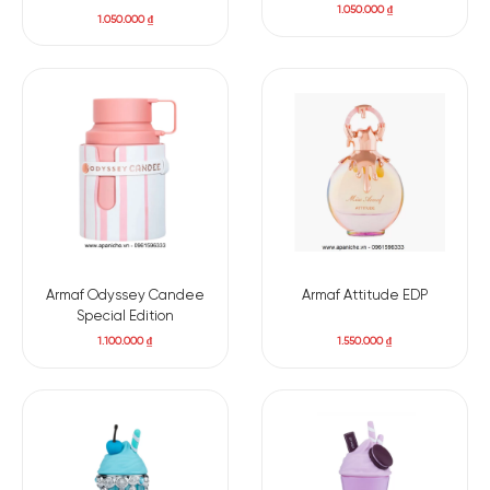
1.050.000
₫
1.050.000
₫
Armaf Odyssey Candee
Armaf Attitude EDP
Special Edition
1.100.000
₫
1.550.000
₫
Màu son nhẹ nhàng nhưng không kém phần cuốn hút, phù hợp
cho những ai yêu thích phong cách trang điểm tối giản nhưng
sang trọng. Với khả năng tôn da tuyệt vời, B106 Caramel là lựa
chọn phù hợp cho những cô nàng theo đuổi vẻ đẹp hiện đại