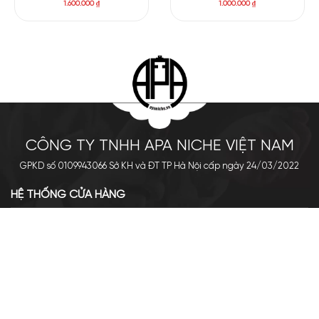
1.600.000
₫
1.000.000
₫
CÔNG TY TNHH APA NICHE VIỆT NAM
GPKD số 0109943066 Sở KH và ĐT TP Hà Nội cấp ngày 24/03/2022
HỆ THỐNG CỬA HÀNG
Cơ sở chính: 438 Tây Sơn - Đống Đa - Hà Nội
Hotline: 0961.596.333
Chi nhánh: Số 05, Lô OC 5-2, KĐT Shining City, Sơn La
Hotline: 085.90.66666
VỀ APA NICHE