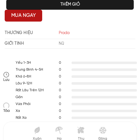
THÊM GIỎ
MUA NGAY
THƯƠNG HIỆU
Prada
GIỚI TÍNH
Nữ
0
Yếu 1-3H
0
Trung Bình 4-5H
0
Khá 6-8H
Lưu
0
Lâu 9-12H
0
Rất Lâu Trên 12H
0
Gần
0
Vừa Phải
Tỏa
0
Xa
0
Rất Xa
Xuân
Hạ
Thu
Đông