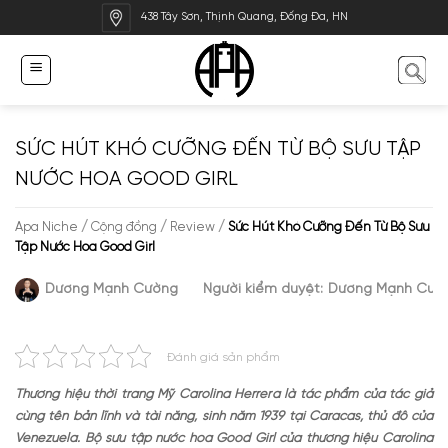
Bỏ
438 Tây Sơn, Thịnh Quang, Đống Đa, HN
qua
nội
dung
SỨC HÚT KHÓ CƯỠNG ĐẾN TỪ BỘ SƯU TẬP
NƯỚC HOA GOOD GIRL
Apa Niche
/
Cộng đồng
/
Review
/
Sức Hút Khó Cưỡng Đến Từ Bộ Sưu
Tập Nước Hoa Good Girl
Dương Mạnh Cường
Người kiểm duyệt:
Dương Mạnh Cườ
Đánh giá sản phẩm
Thương hiệu thời trang Mỹ Carolina Herrera là tác phẩm của tác giả
cùng tên bản lĩnh và tài năng, sinh năm 1939 tại Caracas, thủ đô của
Venezuela. Bộ sưu tập nước hoa Good Girl của thương hiệu Carolina