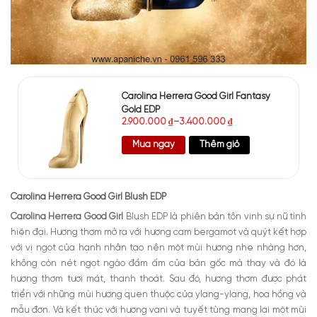
Carolina Herrera Good Girl Fantasy
Gold EDP
2.900.000
₫
–
3.400.000
₫
Mua ngay
Thêm giỏ
Carolina Herrera Good Girl Blush EDP
Carolina Herrera Good Girl
Blush EDP là phiên bản tôn vinh sự nữ tính
hiện đại. Hương thơm mở ra với hương cam bergamot và quýt kết hợp
với vị ngọt của hạnh nhân tạo nên một mùi hương nhẹ nhàng hơn,
không còn nét ngọt ngào đầm ấm của bản gốc mà thay và đó là
hương thơm tươi mát, thanh thoát. Sau đó, hương thơm được phát
triển với những mùi hương quen thuộc của ylang-ylang, hoa hồng và
mẫu đơn. Và kết thúc với hương vani và tuyết tùng mang lại một mùi