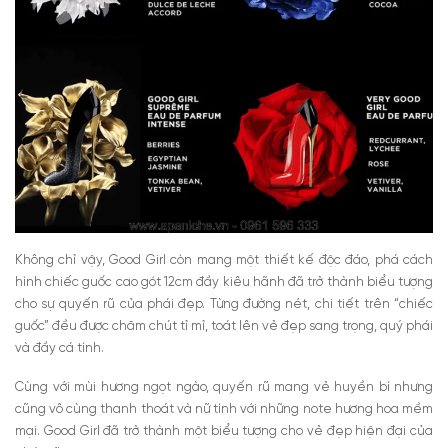
Không chỉ vậy, Good Girl còn mang một thiết kế độc đáo, phá cách
hình chiếc guốc cao gót 12cm đầy kiêu hãnh đã trở thành biểu tượng
cho sự quyến rũ của phái đẹp. Từng đường nét, chi tiết trên “chiếc
guốc” đều được chăm chút tỉ mỉ, toát lên vẻ đẹp sang trọng, quý phái
và đầy cá tính.
Cùng với mùi hương ngọt ngào, quyến rũ mang vẻ huyền bí nhưng
cũng vô cùng thanh thoát và nữ tính với những note hương hoa mềm
mại. Good Girl đã trở thành một biểu tượng cho vẻ đẹp hiện đại của