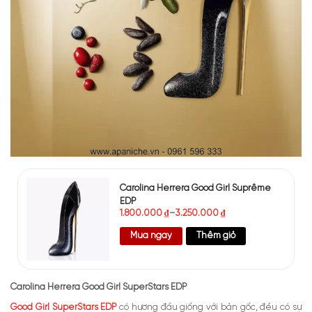
Carolina Herrera Good Girl Suprême
EDP
1.800.000
₫
–
3.250.000
₫
Mua ngay
Thêm giỏ
Carolina Herrera Good Girl SuperStars EDP
Good Girl SuperStars EDP
có hương đầu giống với bản gốc, đều có sự