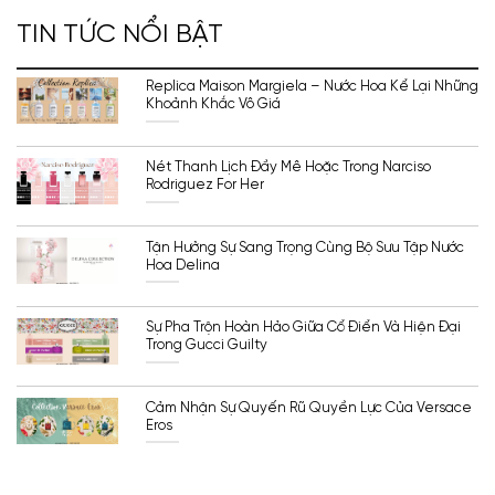
TIN TỨC NỔI BẬT
Replica Maison Margiela – Nước Hoa Kể Lại Những
Khoảnh Khắc Vô Giá
Nét Thanh Lịch Đầy Mê Hoặc Trong Narciso
Rodriguez For Her
Tận Hưởng Sự Sang Trọng Cùng Bộ Sưu Tập Nước
Hoa Delina
Sự Pha Trộn Hoàn Hảo Giữa Cổ Điển Và Hiện Đại
Trong Gucci Guilty
Cảm Nhận Sự Quyến Rũ Quyền Lực Của Versace
Eros