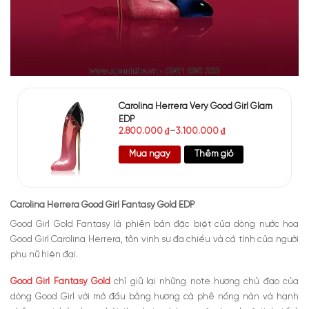
Carolina Herrera Very Good Girl Glam
EDP
2.800.000
₫
–
3.100.000
₫
Mua ngay
Thêm giỏ
Carolina Herrera Good Girl Fantasy Gold EDP
Good Girl Gold Fantasy là phiên bản đặc biệt của dòng nước hoa
Good Girl Carolina Herrera, tôn vinh sự đa chiều và cá tính của người
phụ nữ hiện đại.
Good Girl Fantasy Gold
chỉ giữ lại những note hương chủ đạo của
dòng Good Girl với mở đầu bằng hương cà phê nồng nàn và hạnh