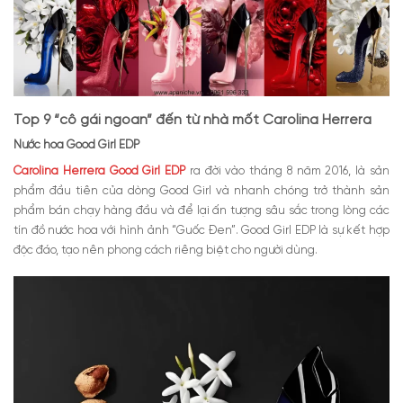
Câu chuyện đằng sau sự thành công của Good Girl
Địa chỉ mua nước hoa Good Girl Carolina Herrera chính
hãng
Top 9 “cô gái ngoan” đến từ nhà mốt Carolina Herrera
Nước hoa Good Girl EDP
Carolina Herrera Good Girl EDP
ra đời vào tháng 8 năm 2016, là sản
phẩm đầu tiên của dòng Good Girl và nhanh chóng trở thành sản
phẩm bán chạy hàng đầu và để lại ấn tượng sâu sắc trong lòng các
tín đồ nước hoa với hình ảnh “Guốc Đen”. Good Girl EDP là sự kết hợp
độc đáo, tạo nên phong cách riêng biệt cho người dùng.