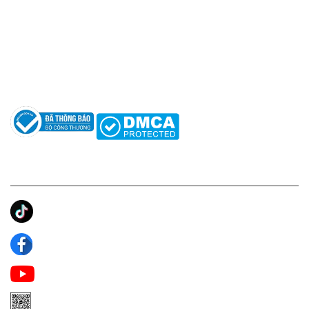
Hotline: 0961596333
Hỗ trợ: hotro@apaniche.vn
Hướng dẫn sử dụng nước hoa
Câu hỏi thường gặp
Tác giả
KẾT NỐI CHÚNG TÔI
Ánh Apa Niche
Apa Niche
Apa Niche Nước Hoa Hàng Hiệu
Zalo Apa Niche