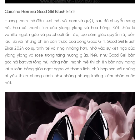
Carolina Herrera Good Girl Blush Elixir
Hương thơm mở đầu tươi mát với cam và quýt, sau đó chuyển sang
nốt hoa cỏ thanh lịch của ylang ylang và hoa hồng. Kết thúc là
vanilla ngọt ngào và patchouli ấm áp, tạo cảm giác quyến rũ, bền
lâu. So với những phiên bản trước của dòng Good Girl, Good Girl Blush
Elixir 2024 có sự tinh tế và nhẹ nhàng hơn, nhờ vào sự kết hợp của
ylang ylang và rose trong tầng hương giữa. Nếu như Good Girl bản
gốc nổi bật với tông mùi nồng nàn, mạnh mẽ thì phiên bản này mang
lại sự cân bằng giữa ngọt ngào và thanh lịch, phù hợp hơn với những
ai yêu thích phong cách nhẹ nhàng nhưng không kém phần cuốn
hút.