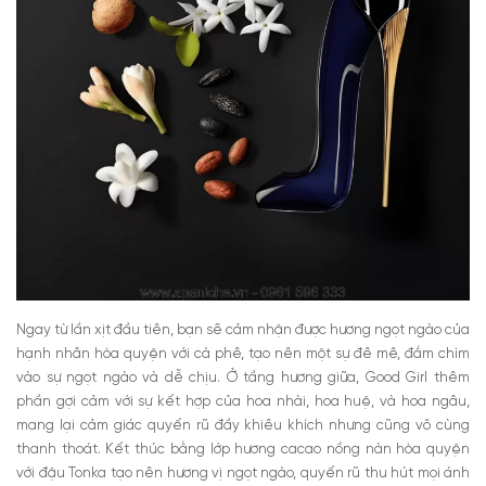
Ngay từ lần xịt đầu tiên, bạn sẽ cảm nhận được hương ngọt ngào của
hạnh nhân hòa quyện với cà phê, tạo nên một sự đê mê, đắm chìm
vào sự ngọt ngào và dễ chịu. Ở tầng hương giữa, Good Girl thêm
phần gợi cảm với sự kết hợp của hoa nhài, hoa huệ, và hoa ngâu,
mang lại cảm giác quyến rũ đầy khiêu khích nhưng cũng vô cùng
thanh thoát. Kết thúc bằng lớp hương cacao nồng nàn hòa quyện
với đậu Tonka tạo nên hương vị ngọt ngào, quyến rũ thu hút mọi ánh