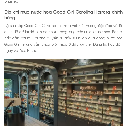
phái nữ.
Địa chỉ mua nước hoa Good Girl Carolina Herrera chính
hãng
Bộ sưu tập Good Girl Carolina Herrera với mùi hương độc đáo và lôi
cuốn đã để lại dấu ấn đặc biệt trong lòng các tín đồ nước hoa. Bạn bị
hấp dẫn bởi mùi hương quyến rũ đầy sự bí ẩn của dòng nước hoa
Good Girl nhưng vẫn chưa biết mua ở đâu uy tín? Đừng lo, hãy đến
ngay với Apa Niche!