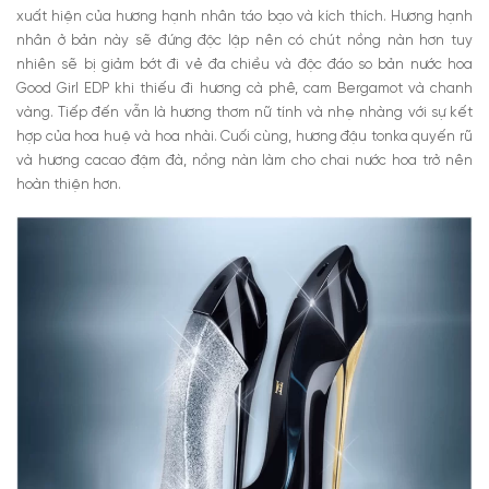
xuất hiện của hương hạnh nhân táo bạo và kích thích. Hương hạnh
nhân ở bản này sẽ đứng độc lập nên có chút nồng nàn hơn tuy
nhiên sẽ bị giảm bớt đi vẻ đa chiều và độc đáo so bản
nước hoa
Good Girl EDP khi thiếu đi hương cà phê, cam Bergamot và chanh
vàng. Tiếp đến vẫn là hương thơm nữ tính và nhẹ nhàng với sự kết
hợp của hoa huệ và hoa nhài. Cuối cùng, hương đậu tonka quyến rũ
và hương cacao đậm đà, nồng nàn làm cho chai nước hoa trở nên
hoàn thiện hơn.