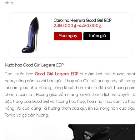
nhìn.
Carolina Herrera Good Girl EDP
2.350.000
₫
–
4.450.000
₫
Mua ngay
Thêm giỏ
Nước hoa Good Girl Legere EDP
Chai nước hoa
Good Girl Legere EDP
bị giảm bớt mùi hương ngọt
ngào, nồng nàn so với bản gốc. Thay vào đó, mùi hương này sẽ mang
lại cảm giác nhẹ nhàng, sảng khoái hơn khi mở đầu với hương cam
chanh tươi mát. Hương giữa vẫn mang lại vẻ thanh lịch và quyến rũ
đặc trưng của Good Girl với hương hoa huệ, hoa nhài, hoa cam và hoa
hồng. Và cuối cùng là hương thơm của quyến rũ, nồng nàn của đậu
Tonka và gỗ đàn hương.