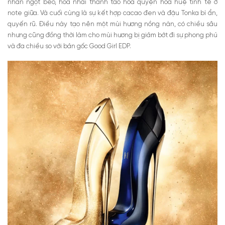
nhân ngọt béo, hoa nhài thanh tao hòa quyện hoa huệ tinh tế ở
note giữa. Và cuối cùng là sự kết hợp cacao đen và đậu Tonka bí ẩn,
quyến rũ. Điều này tạo nên một mùi hương nồng nàn, có chiều sâu
nhưng cũng đồng thời làm cho mùi hương bị giảm bớt đi sự phong phú
và đa chiều so với bản gốc Good Girl EDP.