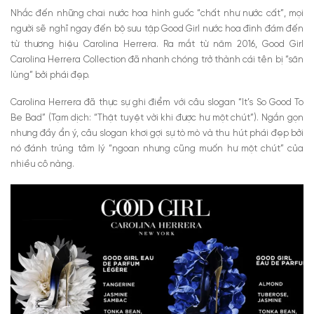
Nhắc đến những chai nước hoa hình guốc “chất như nước cất”, mọi
người sẽ nghĩ ngay đến bộ sưu tập Good Girl nước hoa đình đám đến
từ thương hiệu Carolina Herrera. Ra mắt từ năm 2016, Good Girl
Carolina Herrera Collection đã nhanh chóng trở thành cái tên bị “săn
lùng” bởi phái đẹp.
Carolina Herrera đã thực sự ghi điểm với câu slogan “It’s So Good To
Be Bad” (Tạm dịch: “Thật tuyệt vời khi được hư một chút”). Ngắn gọn
nhưng đầy ẩn ý, câu slogan khơi gợi sự tò mò và thu hút phái đẹp bởi
nó đánh trúng tâm lý “ngoan nhưng cũng muốn hư một chút” của
nhiều cô nàng.