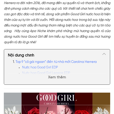
Herrera ra đời năm 2016, đã mang đến sự quyến rũ và thanh lịch, khẳng
định phong cách riêng cho các quý cô. Với thiết kế chai hình chiếc giày
cao gót độc đáo và tinh tế, dòng sản phẩm Good Girl nước hoa là hiện
thân của sự tự tin và lôi cuốn. Mỗi dòng nước hoa trong bộ sưu tập này
đều mang một dấu ấn hương thơm riêng biệt cho các quý cô tự tin tỏa
sáng. Hãy cùng Apa Niche khám phá những mùi hương quyến rũ của
dòng nước hoa Good Girl để tìm hiểu sự huyền bí đằng sau mùi hương
quyến rũ đó là gì nhé!
Nội dung chính
Top 9 “cô gái ngoan” đến từ nhà mốt Carolina Herrera
Nước hoa Good Girl EDP
Nước hoa Good Girl Legere EDP
Xem thêm
Very Good Girl Carolina Herrera
Nước hoa Good Girl Suprême EDP
Carolina Herrera Good Girl SuperStars EDP
Carolina Herrera Very Good Girl Glam EDP
Carolina Herrera Good Girl Fantasy Gold EDP
Carolina Herrera Good Girl Blush EDP
Carolina Herrera Good Girl Blush Elixir