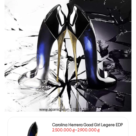
Carolina Herrera Good Girl Legere EDP
2.500.000
₫
–
2.900.000
₫