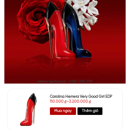
Carolina Herrera Very Good Girl EDP
110.000
₫
–
3.200.000
₫
Mua ngay
Thêm giỏ