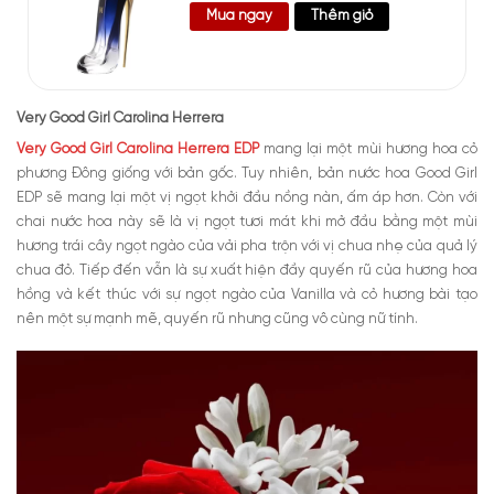
Mua ngay
Thêm giỏ
Very Good Girl Carolina Herrera
Very Good Girl Carolina Herrera EDP
mang lại một mùi hương hoa cỏ
phương Đông giống với bản gốc. Tuy nhiên, bản nước hoa Good Girl
EDP sẽ mang lại một vị ngọt khởi đầu nồng nàn, ấm áp hơn. Còn với
chai nước hoa này sẽ là vị ngọt tươi mát khi mở đầu bằng một mùi
hương trái cây ngọt ngào của vải pha trộn với vị chua nhẹ của quả lý
chua đỏ. Tiếp đến vẫn là sự xuất hiện đầy quyến rũ của hương hoa
hồng và kết thúc với sự ngọt ngào của Vanilla và cỏ hương bài tạo
nên một sự mạnh mẽ, quyến rũ nhưng cũng vô cùng nữ tính.