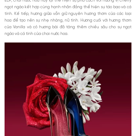
EDP, chai nước hoa này lại thể hiện sự phá cách với hương vị cherry
ngọt ngào kết hợp cùng hạnh nhân đắng thể hiện sự táo bạo và cá
tính. Kế tiếp, hương giữa vẫn giữ nguyên hương thơm của các loại
hoa để tạo nên sự nhẹ nhàng, nữ tính. Hương cuối với hương thơm
của Vanilla và cỏ hương bài đã tăng thêm chiều sâu cho sự ngọt
ngào và cá tính của chai nước hoa.