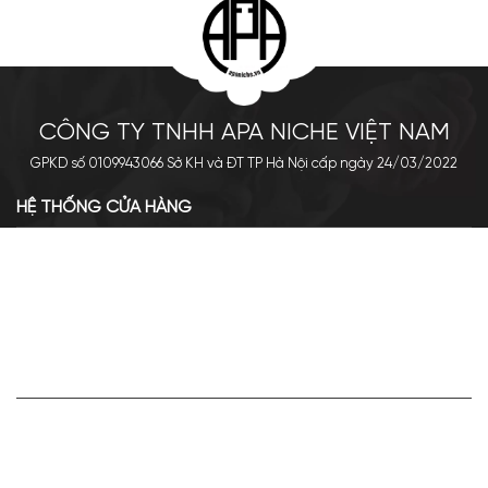
CÔNG TY TNHH APA NICHE VIỆT NAM
GPKD số 0109943066 Sở KH và ĐT TP Hà Nội cấp ngày 24/03/2022
HỆ THỐNG CỬA HÀNG
Cơ sở chính: 438 Tây Sơn - Đống Đa - Hà Nội
Hotline: 0961.596.333
Chi nhánh: Số 05, Lô OC 5-2, KĐT Shining City, Sơn La
Hotline: 085.90.66666
VỀ APA NICHE
Giới thiệu về Apa Niche
Tuyển dụng