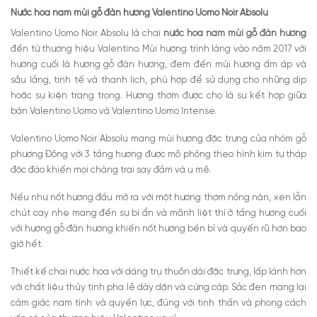
Nước hoa nam mùi gỗ đàn hương Valentino Uomo Noir Absolu
Valentino Uomo Noir Absolu là chai
nước hoa nam mùi gỗ đàn hương
đến từ thương hiệu Valentino. Mùi hương trình làng vào năm 2017 với
hương cuối là hương gỗ đàn hương, đem đến mùi hương ấm áp và
sâu lắng, tinh tế và thanh lịch, phù hợp để sử dụng cho những dịp
hoặc sự kiện trang trọng. Hương thơm được cho là sự kết hợp giữa
bản Valentino Uomo và Valentino Uomo Intense.
Valentino Uomo Noir Absolu mang mùi hương đặc trưng của nhóm gỗ
phương Đông với 3 tầng hương được mô phỏng theo hình kim tự tháp
độc đáo khiến mọi chàng trai say đắm và u mê.
Nếu như nốt hương đầu mở ra với một hương thơm nồng nàn, xen lẫn
chút cay nhẹ mang đến sự bí ẩn và mãnh liệt thì ở tầng hương cuối
với hương gỗ đàn hương khiến nốt hương bền bỉ và quyến rũ hơn bao
giờ hết.
Thiết kế chai nước hoa với dáng trụ thuôn dài đặc trưng, lấp lánh hơn
với chất liệu thủy tinh pha lê dày dặn và cứng cáp. Sắc đen mang lại
cảm giác nam tính và quyền lực, đúng với tinh thần và phong cách