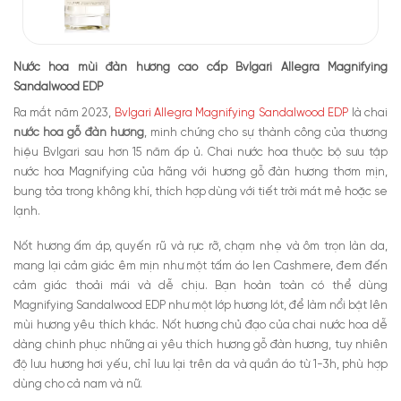
Nước hoa mùi đàn hương cao cấp Bvlgari Allegra Magnifying
Sandalwood EDP
Ra mắt năm 2023,
Bvlgari Allegra Magnifying Sandalwood EDP
là chai
nước hoa gỗ đàn hương
, minh chứng cho sự thành công của thương
hiệu Bvlgari sau hơn 15 năm ấp ủ. Chai nước hoa thuộc bộ sưu tập
nước hoa Magnifying của hãng với hương gỗ đàn hương thơm mịn,
bung tỏa trong không khí, thích hợp dùng với tiết trời mát mẻ hoặc se
lạnh.
Nốt hương ấm áp, quyến rũ và rực rỡ, chạm nhẹ và ôm trọn làn da,
mang lại cảm giác êm mịn như một tấm áo len Cashmere, đem đến
cảm giác thoải mái và dễ chịu. Bạn hoàn toàn có thể dùng
Magnifying Sandalwood EDP như một lớp hương lót, để làm nổi bật lên
mùi hương yêu thích khác. Nốt hương chủ đạo của chai nước hoa dễ
dàng chinh phục những ai yêu thích hương gỗ đàn hương, tuy nhiên
độ lưu hương hơi yếu, chỉ lưu lại trên da và quần áo từ 1-3h, phù hợp
dùng cho cả nam và nữ.