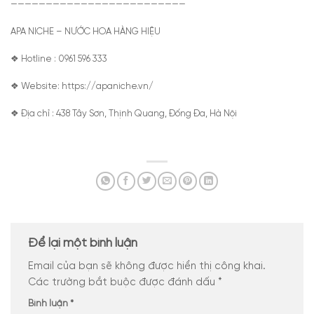
—————————————————————————
APA NICHE – NƯỚC HOA HÀNG HIỆU
❖ Hotline : 0961 596 333
❖ Website: https://apaniche.vn/
❖ Địa chỉ : 438 Tây Sơn, Thịnh Quang, Đống Đa, Hà Nội
Để lại một bình luận
Email của bạn sẽ không được hiển thị công khai.
Các trường bắt buộc được đánh dấu
*
Bình luận
*