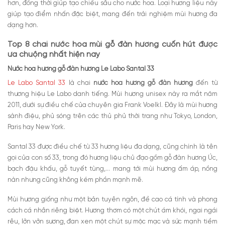
hơn, đồng thời giúp tạo chiều sâu cho nước hoa. Loại hương liệu này
giúp tạo điểm nhấn đặc biệt, mang đến trải nghiệm mùi hương đa
dạng hơn.
Top 8 chai nước hoa mùi gỗ đàn hương cuốn hút được
ưa chuộng nhất hiện nay
Nước hoa hương gỗ đàn hương Le Labo Santal 33
Le Labo Santal 33
là chai
nước hoa hương gỗ đàn hương
đến từ
thương hiệu Le Labo danh tiếng. Mùi hương unisex này ra mắt năm
2011, dưới sự điều chế của chuyên gia Frank Voelkl. Đây là mùi hương
sành điệu, phủ sóng trên các thủ phủ thời trang như Tokyo, London,
Paris hay New York.
Santal 33 được điều chế từ 33 hương liệu đa dạng, cũng chính là tên
gọi của con số 33, trong đó hương liệu chủ đạo gồm gỗ đàn hương Úc,
bạch đậu khấu, gỗ tuyết tùng,… mang tới mùi hương ấm áp, nồng
nàn nhưng cũng không kém phần mạnh mẽ.
Mùi hương giống như một bản tuyên ngôn, đề cao cá tính và phong
cách cá nhân riêng biệt. Hương thơm có một chút ám khói, ngai ngái
rêu, lởn vởn sương, đan xen một chút sự mộc mạc và sức mạnh tiềm