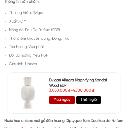
Thông tin sản phẩm
Thương hiệu: Bvlgari
Xuất xứ: Ý
Nồng độ: Eau De Parfum (EDP)
Thời điểm khuyên dùng: Đông, Thu
Tỏa hương: Vừa phải
Độ lưu hương: Yếu 1-3H
Giới tính: Unisex
Bvlgari Allegra Magnifying Sandal
Wood EDP
3.050.000
₫
–
4.700.000
₫
Mua ngay
Thêm giỏ
Nước hoa unisex mùi gỗ đàn hương Diptyque Tam Dao Eau de Parfum