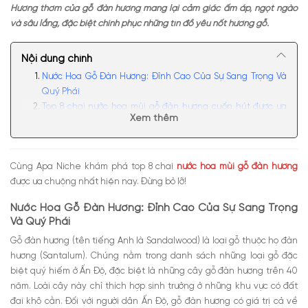
Hương thơm của gỗ đàn hương mang lại cảm giác ấm áp, ngọt ngào
và sâu lắng, đặc biệt chinh phục những tín đồ yêu nốt hương gỗ.
Nội dung chính
Nước Hoa Gỗ Đàn Hương: Đỉnh Cao Của Sự Sang Trọng Và
Quý Phái
Top 8 chai nước hoa mùi gỗ đàn hương cuốn hút được ưa
Xem thêm
chuộng nhất hiện nay
Nước hoa hương gỗ đàn hương Le Labo Santal 33
Nước hoa mùi đàn hương cao cấp Bvlgari Allegra
Cùng Apa Niche khám phá top 8 chai
nước hoa mùi gỗ đàn hương
Magnifying Sandalwood EDP
được ưa chuộng nhất hiện nay. Đừng bỏ lỡ!
Nước hoa unisex mùi gỗ đàn hương Diptyque Tam Dao
Eau de Parfum
Nước Hoa Gỗ Đàn Hương: Đỉnh Cao Của Sự Sang Trọng
Nước hoa nam mùi gỗ đàn hương Valentino Uomo Noir
Và Quý Phái
Absolu
Gỗ đàn hương (tên tiếng Anh là Sandalwood) là loại gỗ thuộc họ đàn
Nước hoa nữ mùi gỗ đàn hương Bvlgari Ma’magnifica
hương
(
Santalum). Chúng nằm trong danh sách những loại gỗ đặc
EDP
biệt quý hiếm ở Ấn Độ, đặc biệt là những cây gỗ đàn hương trên 40
Nước hoa gỗ đàn hương thơm lâu Sacred Wood By
năm. Loài cây này chỉ thích hợp sinh trưởng ở những khu vực có đất
Kilian
đai khô cằn. Đối với người dân Ấn Độ, gỗ đàn hương có giá trị cả về
Nước hoa hương gỗ đàn hương Memo Paris Santal du