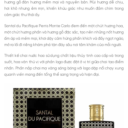
hương gỗ đàn hương mềm mại và nguyên bản. Mùi hương dễ chịu,
hơi khô nhưng êm mịn, khiến khứu giác như muốn đắm chìm trong
cảm giác thư thái ấy.
Santal du Pacifique Perris Monte Carlo đem đến một chút hương hoa,
một chút hương phấn và hương gỗ đặc sắc, tạo nên những nốt hương
ấm áp và mềm mại, khơi dậy cảm hứng phấn khích và đầy ngọt ngào,
mở ra lối đi riêng khám phá tận đáy sâu nơi tâm khảm của mỗi người.
Thiết kế chai nước hoa sử dụng chất liệu thủy tinh cao cấp và trong
suốt, hoa văn thú vị với phần logo được đặt ở vị trí giữa chai tạo điểm
nhấn. Phần nắp chai mạ vàng sáng bóng với logo dập nổi chạy xung
quanh viền mang đến tổng thể sang trọng và hiện đại.