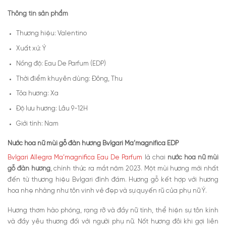
Thông tin sản phẩm
Thương hiệu: Valentino
Xuất xứ: Ý
Nồng độ: Eau De Parfum (EDP)
Thời điểm khuyên dùng: Đông, Thu
Tỏa hương: Xa
Độ lưu hương: Lâu 9-12H
Giới tính: Nam
Nước hoa nữ mùi gỗ đàn hương Bvlgari Ma’magnifica EDP
Bvlgari Allegra Ma’magnifica Eau De Parfum
là chai
nước hoa nữ mùi
gỗ đàn hương
, chính thức ra mắt năm 2023. Một mùi hương mới nhất
đến từ thương hiệu Bvlgari đình đám. Hương gỗ kết hợp với hương
hoa nhẹ nhàng như tôn vinh vẻ đẹp và sự quyến rũ của phụ nữ Ý.
Hương thơm hào phóng, rạng rỡ và đầy nữ tính, thể hiện sự tôn kính
và đầy yêu thương đối với người phụ nữ. Nốt hương đôi khi gợi liên