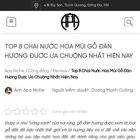
Bỏ
438 Tây Sơn, Thịnh Quang, Đống Đa, HN
qua
nội
dung
TOP 8 CHAI NƯỚC HOA MÙI GỖ ĐÀN
HƯƠNG ĐƯỢC ƯA CHUỘNG NHẤT HIỆN NAY
Apa Niche
/
Cộng đồng
/
Review
/
Top 8 Chai Nước Hoa Mùi Gỗ Đàn
Hương Được Ưa Chuộng Nhất Hiện Nay
Ánh Apa Niche
Người kiểm duyệt:
Dương Mạnh Cường
Đánh giá sản phẩm
Được ví như “vàng xanh” của núi rừng, gỗ đàn hương được xem là loại
gỗ đắt đỏ bậc nhất thế giới và là hương liệu xa xỉ để chế tác nên
những bộ sưu tập nước hoa đắt đỏ dành riêng cho giới siêu giàu.