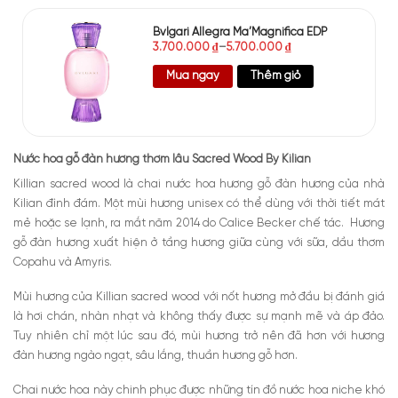
Bvlgari Allegra Ma’Magnifica EDP
3.700.000
₫
–
5.700.000
₫
Mua ngay
Thêm giỏ
Nước hoa gỗ đàn hương thơm lâu Sacred Wood By Kilian
Killian sacred wood là chai nước hoa hương gỗ đàn hương của nhà
Kilian đình đám. Một mùi hương unisex có thể dùng với thời tiết mát
mẻ hoặc se lạnh, ra mắt năm 2014 do Calice Becker chế tác. Hương
gỗ đàn hương xuất hiện ở tầng hương giữa cùng với sữa, dầu thơm
Copahu và Amyris.
Mùi hương của Killian sacred wood với nốt hương mở đầu bị đánh giá
là hơi chán, nhàn nhạt và không thấy được sự mạnh mẽ và áp đảo.
Tuy nhiên chỉ một lúc sau đó, mùi hương trở nên đã hơn với hương
đàn hương ngào ngạt, sâu lắng, thuần hương gỗ hơn.
Chai nước hoa này chinh phục được những tín đồ nước hoa niche khó