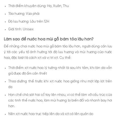
Thời điểm khuyên dùng: Hạ, Xuân, Thu
Tỏa hương: Vừa phải
Độ lưu hương: Lâu trên 12H
Giới tính: Unisex
Làm sao để nước hoa mùi gỗ bám tỏa lâu hơn?
Để những chai nước hoa mùi gỗ bám tỏa lâu hơn, người dùng cần lưu
ý tới các yếu tố ảnh hưởng tới độ lưu hương và mùi hương của nước
hoa, đặc biệt là cách xịt và vị trí xịt. Cụ thể:
Thời điểm xịt nước hoa lý tưởng nhất là sau khi tắm, khi làn da vẫn
giữ được độ ẩm cần thiết
Thoa dưỡng thể trước khi xịt nước hoa giống như một lớp lót trên
da
Hạn chế chà sát hai cổ tay lên nhau, vì có thể làm vỡ cấu trúc của
các tinh thể nước hoa, làm mùi hương bị biến đổi và nhanh bay hơi
hơn.
Nên xịt nước hoa trực tiếp lên da và xịt cả lên quần áo