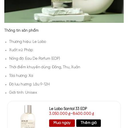
Thông tin sản phẩm
Thương hiệu: Le Labo
Xuất xứ: Pháp
Nồng độ: Eau De Parfum (EDP)
Thời điểm khuyên dùng: Đông, Thu, Xuân
Tỏa hương: Xa
Độ lưu hương: Lâu 9-12H
Giới tính: Unisex
Le Labo Santal 33 EDP
3.050.000
₫
–
8.400.000
₫
Mua ngay
Thêm giỏ