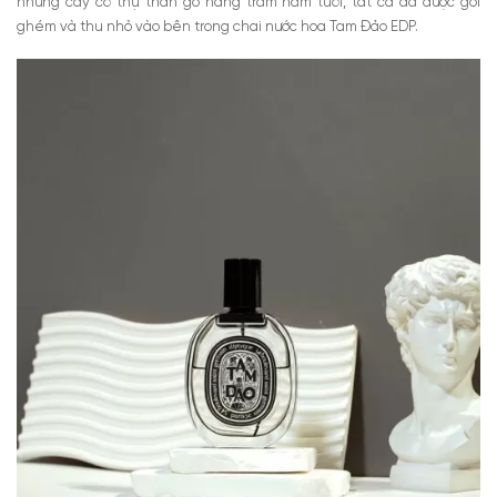
những cây cổ thụ thân gỗ hàng trăm năm tuổi, tất cả đã được gói
ghém và thu nhỏ vào bên trong chai nước hoa Tam Đảo EDP.