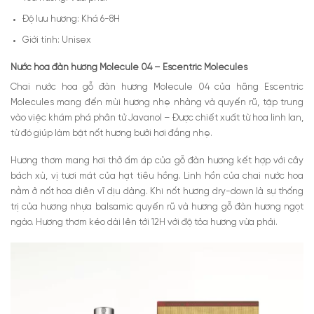
Độ lưu hương: Khá 6-8H
Giới tính: Unisex
Nước hoa đàn hương Molecule 04 – Escentric Molecules
Chai nước hoa gỗ đàn hương Molecule 04 của hãng Escentric
Molecules mang đến mùi hương nhẹ nhàng và quyến rũ, tập trung
vào việc khám phá phân tử Javanol – Được chiết xuất từ hoa linh lan,
từ đó giúp làm bật nốt hương bưởi hơi đắng nhẹ.
Hương thơm mang hơi thở ấm áp của gỗ đàn hương kết hợp với cây
bách xù, vị tươi mát của hạt tiêu hồng. Linh hồn của chai nước hoa
nằm ở nốt hoa diên vĩ dịu dàng. Khi nốt hương dry-down là sự thống
trị của hương nhựa balsamic quyến rũ và hương gỗ đàn hương ngọt
ngào. Hương thơm kéo dài lên tới 12H với độ tỏa hương vừa phải.