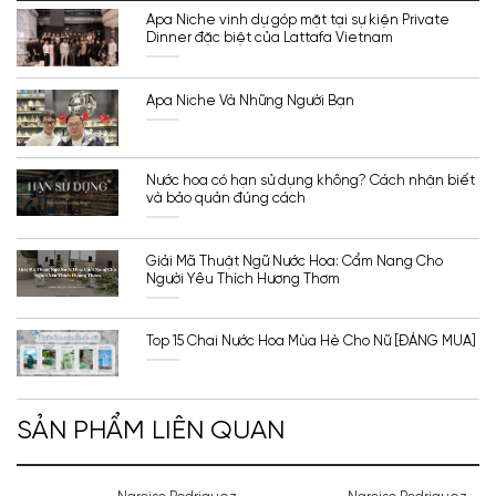
Apa Niche vinh dự góp mặt tại sự kiện Private
Dinner đặc biệt của Lattafa Vietnam
Apa Niche Và Những Người Bạn
Nước hoa có hạn sử dụng không? Cách nhận biết
và bảo quản đúng cách
Giải Mã Thuật Ngữ Nước Hoa: Cẩm Nang Cho
Người Yêu Thích Hương Thơm
Top 15 Chai Nước Hoa Mùa Hè Cho Nữ [ĐÁNG MUA]
SẢN PHẨM LIÊN QUAN