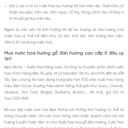
Gợi ý các vị trí xịt nước hoa lưu hương tốt hơn trên da: Dưới cằm, cổ
hoặc sau gáy, trên vai, trên ngực, cổ tay, trong cánh tay, những vị
trí khuất gió bụi trên da,…
Ngoài ra, các yếu tố ảnh hưởng tới độ lưu hương và tỏa hương của
nước hoa có thể kể đến như: Cơ địa, thời tiết, môi trường làm việc,
tâm lý khi sử dụng nước hoa,…
Mua nước hoa hương gỗ đàn hương cao cấp ở đâu uy
tín?
Apa Niche – Nước hoa hàng hiệu, là công ty chuyên phân phối nước
hoa chính hãng đầy đủ giấy tờ và hóa đơn. Với trụ sở chính đặt tại 438
Tây Sơn, chúng tôi hiện đang trưng bày hơn 900 chai nước hoa hàng
hiệu đến từ các thương hiệu danh tiếng thế giới như: Gucci, Chanel,
Versace, Tom Ford, Bvlgari, Burberry, Azzaro,… với mức giá chỉ từ
1xxx.000 VNĐ.
Bộ sưu tập nước hoa của Apa Niche với những mùi hương có thể sử
dụng chuyên biệt cho các mùa trong năm hoặc quanh năm với nốt
hương huyễn hoặc tâm trí như: Nước hoa mùi gỗ đàn hương, nước hoa