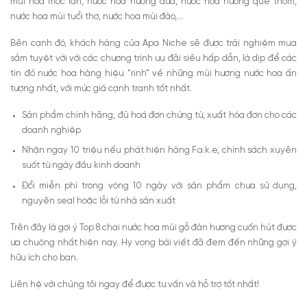
mùi hoa mộc lan, nước hoa hương dứa, nước hoa hương quế thơm,
nước hoa mùi tuổi thơ, nước hoa mùi đào,…
Bên cạnh đó, khách hàng của Apa Niche sẽ được trải nghiệm mua
sắm tuyệt vời với các chương trình ưu đãi siêu hấp dẫn, là dịp để các
tín đồ nước hoa hàng hiệu “rinh” về những mùi hương nước hoa ấn
tượng nhất, với mức giá cạnh tranh tốt nhất.
Sản phẩm chính hãng, đủ hoá đơn chứng từ, xuất hóa đơn cho các
doanh nghiệp
Nhận ngay 10 triệu nếu phát hiện hàng F.a.k.e, chính sách xuyên
suốt từ ngày đầu kinh doanh
Đổi miễn phí trong vòng 10 ngày với sản phẩm chưa sử dụng,
nguyên seal hoặc lỗi từ nhà sản xuất
Trên đây là gợi ý Top 8 chai nước hoa mùi gỗ đàn hương cuốn hút được
ưa chuộng nhất hiện nay. Hy vọng bài viết đã đem đến những gợi ý
hữu ích cho bạn.
Liên hệ với chúng tôi ngay để được tư vấn và hỗ trợ tốt nhất!