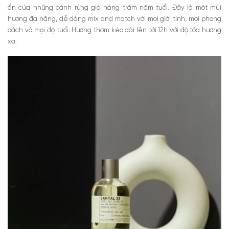
ẩn của những cánh rừng già hàng trăm năm tuổi. Đây là một mùi
hương đa năng, dễ dàng mix and match với mọi giới tính, mọi phong
cách và mọi độ tuổi. Hương thơm kéo dài lên tới 12h với độ tỏa hương
xa.