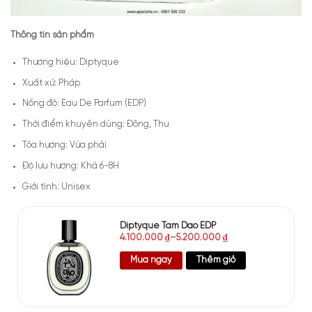
Thông tin sản phẩm
Thương hiệu: Diptyque
Xuất xứ: Pháp
Nồng độ: Eau De Parfum (EDP)
Thời điểm khuyên dùng: Đông, Thu
Tỏa hương: Vừa phải
Độ lưu hương: Khá 6-8H
Giới tính: Unisex
Diptyque Tam Dao EDP
4.100.000
₫
–
5.200.000
₫
Mua ngay
Thêm giỏ