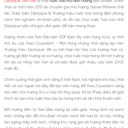
Diptyque Tam Dao
là chai
nước hoa mùi đàn hương
bản unisex, chính
thức ra mắt năm 2013 do chuyên gia mùi hương Daniel Moliere chế
tác. Được biết, Diptyque là thương hiệu nước hoa mang đậm phong
cách trải nghiệm và khám phá, do đó các chai nước hoa của nhà
Diptyque luôn nhỏ gọn, đơn giản, để tiện mang theo.
Hương thơm của Tam Đảo bản EDP được lấy cảm hứng từ ký ức thời
thơ ấu của Yves Coueslant – Một trong những nhà sáng lập nên
thương hiệu Diptyque. Với sự kết hợp hài hòa của hương hoa cỏ,
hương gỗ đàn hương và xạ hương, chai nước hoa mang tới nốt hương
ấm áp và nồng nàn hơn so với bản được giới thiệu vào năm 2003
trước đó.
Chính quãng thời gian sinh sống ở Việt Nam, trải nghiệm khí hậu, thời
tiết và con người nơi đây đã tạo cảm hứng để Yves Coueslant sáng
tạo nên mùi hương thú vị này khi ông quay trở lại Pháp, điều đó giải
thích tại sao chai nước hoa này lại mang một cái tên khá thuần việt.
Nốt hương đến từ Tam Đảo mang lại cảm giác trong lành và xanh
mát, những dốc đồi như được nhuộm xanh bởi hoa lá, cỏ cây, những
làn sương mây mát lạnh, những khu rừng già với hương thơm đến từ