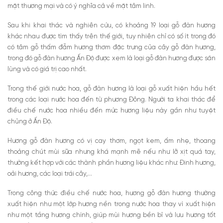
mặt thương mại và có ý nghĩa cả về mặt tâm linh.
Pacifique Perris Monte Carlo
Nước hoa đàn hương Molecule 04 – Escentric
Sau khi khai thác và nghiên cứu, có khoảng 19 loại gỗ đàn hương
Molecules
khác nhau được tìm thấy trên thế giới, tuy nhiên chỉ có số ít trong đó
Làm sao để nước hoa mùi gỗ bám tỏa lâu hơn?
có tâm gỗ thấm đẫm hương thơm đặc trưng của cây gỗ đàn hương,
Mua nước hoa hương gỗ đàn hương cao cấp ở đâu uy tín?
trong đó gỗ đàn hương Ấn Độ được xem là loại gỗ đàn hương được săn
lùng và có giá trị cao nhất.
Trong thế giới nước hoa, gỗ đàn hương là loại gỗ xuất hiện hầu hết
trong các loại nước hoa đến từ phương Đông. Người ta khai thác để
điều chế nước hoa nhiều đến mức hương liệu này gần như tuyệt
chủng ở Ấn Độ.
Hương gỗ đàn hương có vị cay thơm, ngọt kem, ấm nhẹ, thoang
thoảng chút mùi sữa nhưng khá mạnh mẽ nếu như lỡ xịt quá tay,
thường kết hợp với các thành phần hương liệu khác như: Đinh hương,
oải hương, các loại trái cây,…
Trong công thức điều chế nước hoa, hương gỗ đàn hương thường
xuất hiện như một lớp hương nền trong nước hoa thay vì xuất hiện
như một tầng hương chính, giúp mùi hương bền bỉ và lưu hương tốt