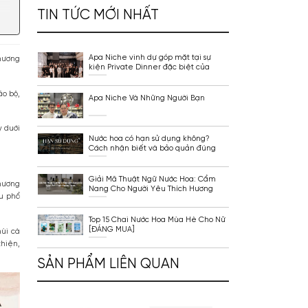
Top 11 Chai Nước Hoa 
Tobacco Cực Hay [ĐÁ
TIN TỨC MỚI NHẤT
Apa Niche vinh dự góp
ay, khi kết hợp với các hương
kiện Private Dinner đ
t ngào, vừa đắng nhẹ.
Lattafa Vietnam
ó khả năng kích thích não bộ,
Apa Niche Và Những 
 Apa Niche tổng hợp ngay duới
Nước hoa có hạn sử d
Cách nhận biết và b
cách
Caffeine, G7
Giải Mã Thuật Ngữ N
ười ta có thể nghĩ đến hương
Nang Cho Người Yêu 
 tùng,… Những nguyên liệu phổ
Thơm