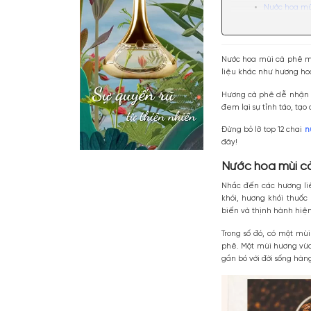
Nội dun
Nướ
Top 
Nước hoa m
liệu khác n
Hương cà p
đem lại sự 
Đừng bỏ lỡ 
đây!
Mua 
Nước ho
Nhắc đến c
khói, hươn
biến và thị