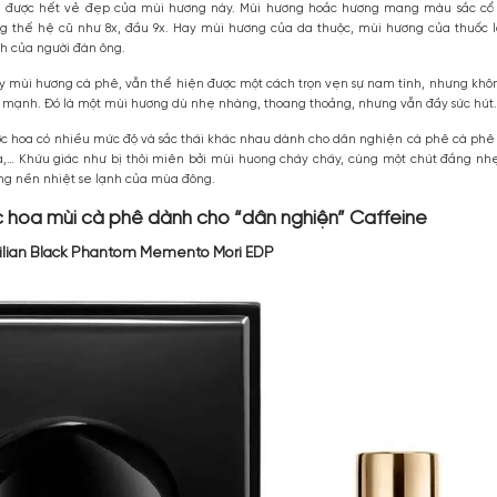
Mùi hương cà phê nhẹ nhàng, thoang thoảng, khó nhầm lẫn
ết tới hương trầm – Một mùi hương khá kén mũi, đòi hỏi ở người dùng
 thể thể hiện được hết vẻ đẹp của mùi hương này. Mùi hương hoắc
với người dùng thế hệ cũ như 8x, đầu 9x. Hay mùi hương của da thuộ
 góc, góc cạnh của người đàn ông.
gười ta lại thấy mùi hương cà phê, vẫn thể hiện được một cách trọn vẹ
ơng phải quá mạnh. Đó là một mùi hương dù nhẹ nhàng, thoang thoảng
hê trong nước hoa có nhiều mức độ và sắc thái khác nhau dành cho d
, cà phê sữa,… Khứu giác như bị thôi miên bởi mùi huong cháy cháy
ấm cúng trong nền nhiệt se lạnh của mùa đông.