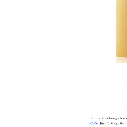
Tỏa hươn
Độ lưu h
Giới tính
Nước hoa