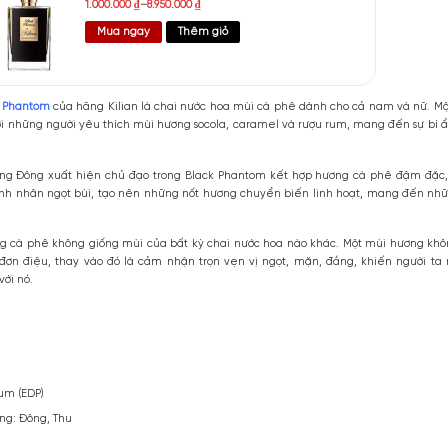
Kilian Black Phantom EDP
1.000.000
₫
–
8.950.000
₫
Mua ngay
Thêm giỏ