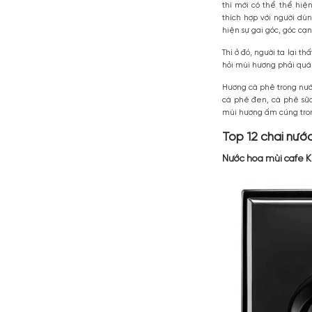
Người ta bi
thì mới có
thích hợp 
hiện sự gai
Thì ở đó, n
hỏi mùi hư
Hương cà p
cà phê đen
mùi hương 