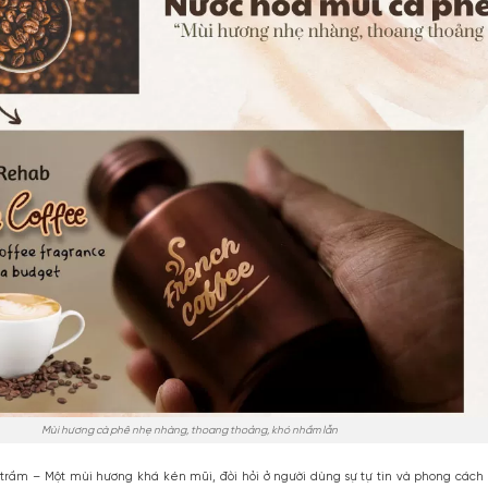
ó, có một mùi hương mang đầy sự “khiêm tốn”, đa năng, dùng được c
ùi hương vừa có sự nam tính, nhưng không quá nồng, mà nhẹ nhàng, t
đời sống hàng ngày.