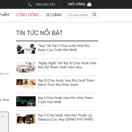
GI
0961.596.333
Tìm
THƯƠNG HIỆU
MỸ PHẨM
CỘNG ĐỒNG
SO SÁNH
kiếm
 CHO “DÂN
TIN TỨC NỔI BẬT
“Say” Với Top 7 Chai n
Rượu Cực Cuốn Mới N
 Cho “Dân Nghiện”
“Ngây Ngất” Với Top 1
Mùi Gỗ Thơm nhất Hi
t:
06/08/2025
5044 lượt xem
Top 10 Chai Nước Hoa
Đánh Thức Mọi Giác 
Top 9 Chai Nước Hoa 
hư: Nước hoa Montale, nước hoa
Cuốn Hút Nhất