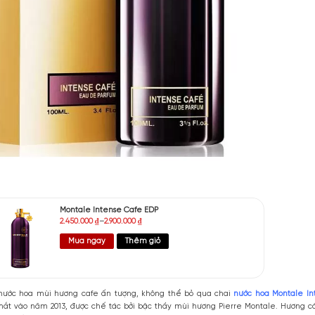
g: Vừa Phải
ương: Lâu 9-12h
: Unisex
 Montale Intense Cafe EDP