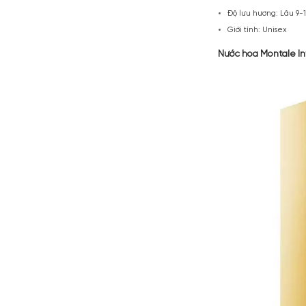
Ra mắt năm
hương cực “
cảm và đầy
Mùi hương 
quyện với 
kinh ngạc v
Một chai n
ào, nhưng 
điên và muố
Thông tin 
Thương h
Xuất xứ:
Nồng độ:
Thời điể