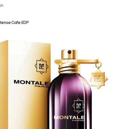
 2017,
Black Phantom
của hãng Kilian là chai nước hoa mùi cà phê d
nịnh mũi” với những người yêu thích mùi hương socola, caramel và rư
 quyến rũ.
Vanilla phương Đông xuất hiện chủ đạo trong Black Phantom kết hợ
chocolate hạnh nhân ngọt bùi, tạo nên những nốt hương chuyển biến
à trầm trồ.
ước hoa hương cà phê không giống mùi của bất kỳ chai nước hoa nào
cũng không đơn điệu, thay vào đó là cảm nhận trọn vẹn vị ngọt, mặ
n say cùng với nó.
sản phẩm
iệu: Kilian
 Pháp
 Eau De Parfum (EDP)
m khuyên dùng: Đông, Thu