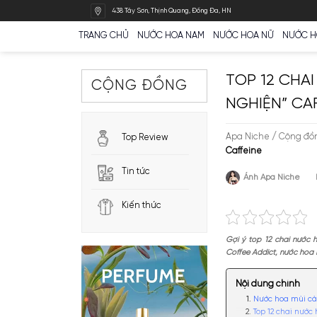
Bỏ
438 Tây Sơn, Thịnh Quang, Đống Đa, HN
qua
nội
TRANG CHỦ
NƯỚC HOA NAM
NƯỚC HOA N
dung
TOP 1
CỘNG ĐỒNG
NGHIỆ
Apa Nich
Top Review
Caffeine
Tin tức
Ánh A
Kiến thức
Gợi ý top 1
Coffee Addi