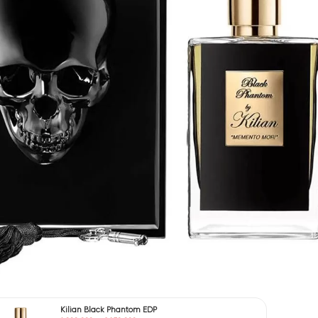
chai nước hoa mùi cà phê dành cho “dân nghiện”
mùi cafe Kilian Black Phantom Memento Mori EDP