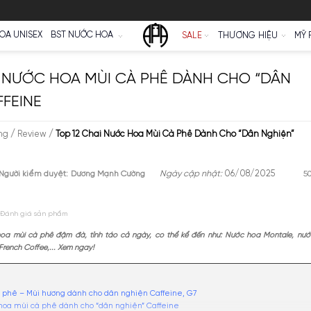
Ữ
NƯỚC HOA UNISEX
BST NƯỚC HOA
SALE
2 CHAI NƯỚC HOA MÙI CÀ PHÊ DÀNH
N” CAFFEINE
e
/
Cộng đồng
/
Review
/
Top 12 Chai Nước Hoa Mùi Cà Phê Dành
pa Niche
Người kiểm duyệt:
Dương Mạnh Cường
Ngày cập nhậ
Đánh giá sản phẩm
2 chai nước hoa mùi cà phê đậm đà, tỉnh táo cả ngày, có thể kể đến n
ct, nước hoa French Coffee,... Xem ngay!