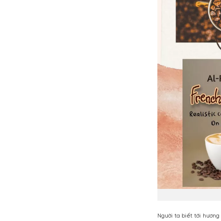
Trong số đ
phê. Một m
gắn bó với 