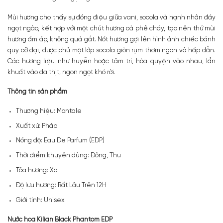
Mùi hương cho thấy sự đồng điệu giữa vani, socola và hạnh nhân đầy
ngọt ngào, kết hợp với một chút hương cà phê cháy, tạo nên thứ mùi
hương ấm áp, không quá gắt. Nốt hương gợi lên hình ảnh chiếc bánh
quy cỡ đại, được phủ một lớp socola giòn rụm thơm ngon và hấp dẫn.
Các hương liệu như huyễn hoặc tâm trí, hòa quyện vào nhau, lẩn
khuất vào da thịt, ngon ngọt khó rời.
Thông tin sản phẩm
Thương hiệu: Montale
Xuất xứ: Pháp
Nồng độ: Eau De Parfum (EDP)
Thời điểm khuyên dùng: Đông, Thu
Tỏa hương: Xa
Độ lưu hương: Rất Lâu Trên 12H
Giới tính: Unisex
Nước hoa Kilian Black Phantom EDP