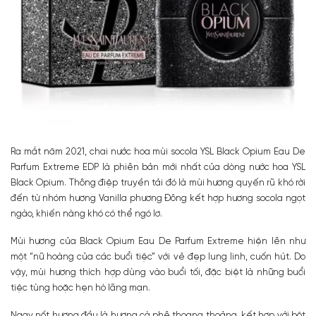
Ra mắt năm 2021, chai nước hoa mùi socola YSL Black Opium Eau De
Parfum Extreme EDP là phiên bản mới nhất của dòng nước hoa YSL
Black Opium. Thông điệp truyền tải đó là mùi hương quyến rũ khó rời
đến từ nhóm hương Vanilla phương Đông kết hợp hương socola ngọt
ngào, khiến nàng khó có thể ngó lơ.
Mùi hương của Black Opium Eau De Parfum Extreme hiện lên như
một “nữ hoàng của các buổi tiệc” với vẻ đẹp lung linh, cuốn hút. Do
vậy, mùi hương thích hợp dùng vào buổi tối, đặc biệt là những buổi
tiệc tùng hoặc hẹn hò lãng mạn.
Ngay nốt hương đầu là hương cà phê thoang thoảng, kết hợp với bột