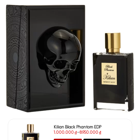
Kilian Black Phantom EDP
1.000.000
₫
–
8.950.000
₫