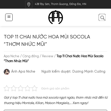
Bỏ
438 Tây Sơn, Thịnh Quang, Đống Đa, HN
qua
nội
dung
TOP 11 CHAI NƯỚC HOA MÙI SOCOLA
“THƠM NHỨC MŨI”
Apa Niche
/
Cộng đồng
/
Review
/
Top 11 Chai Nước Hoa Mùi Socola
“Thơm Nhức Mũi”
Ánh Apa Niche
Người kiểm duyệt:
Dương Mạnh Cường
Đánh giá sản phẩm
Gợi ý top 11 chai nước hoa mùi socola ngọt ngào, thơm nhức mũi đến từ
thương hiệu Montale, Kilian, Maison Margiela,... Xem ngay!