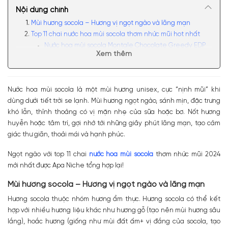
Nội dung chính
Mùi hương socola – Hương vị ngọt ngào và lãng mạn
Top 11 chai nước hoa mùi socola thơm nhức mũi hot nhất
Nước hoa mùi socola Montale Chocolate Greedy EDP
Xem thêm
Nước hoa Kilian Black Phantom EDP
Nước hoa hương socola Tom Ford Black Orchid EDP
Nước hoa Mercedes Benz Club Black EDT
Nước hoa mùi socola là một mùi hương unisex, cực “nịnh mũi” khi
Nước hoa Maison Margiela Replica Matcha Meditation
dùng dưới tiết trời se lạnh. Mùi hương ngọt ngào, sánh mịn, đặc trưng
EDT
khó lẫn, thỉnh thoảng có vị mặn nhẹ của sữa hoặc bơ. Nốt hương
Nước hoa mùi chocolate Jo Malone Scarlet Poppy
huyễn hoặc tâm trí, gợi nhớ tới những giây phút lãng mạn, tạo cảm
Cologne Intense
giác thư giãn, thoải mái và hạnh phúc.
Nước hoa hương chocolate Azzaro Wanted By Night
EDP
Ngọt ngào với top 11 chai
nước hoa mùi socola
thơm nhức mũi 2024
Nước hoa Theodoros Kalotinis Velvet Chocolate
mới nhất được Apa Niche tổng hợp lại!
Nước hoa YSL Black Opium Eau De Parfum Extreme EDP
Nước hoa mùi socola Britney Spears Fantasy EDP
Mùi hương socola – Hương vị ngọt ngào và lãng mạn
Nước hoa Dame Perfumery Minty Man
Hương socola thuộc nhóm hương ẩm thực. Hương socola có thể kết
Mua nước hoa mùi socola chính hãng, giá tốt ở đâu?
hợp với nhiều hương liệu khác như hương gỗ (tạo nên mùi hương sâu
lắng), hoắc hương (giống như mùi đất ấm+ vị đắng của socola, tạo