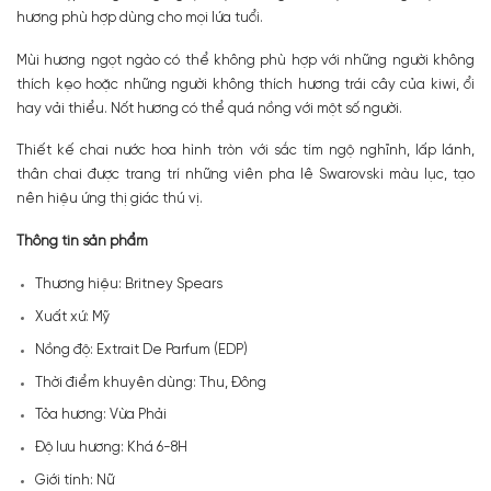
hương phù hợp dùng cho mọi lứa tuổi.
Mùi hương ngọt ngào có thể không phù hợp với những người không
thích kẹo hoặc những người không thích hương trái cây của kiwi, ổi
hay vải thiểu. Nốt hương có thể quá nồng với một số người.
Thiết kế chai nước hoa hình tròn với sắc tím ngộ nghĩnh, lấp lánh,
thân chai được trang trí những viên pha lê Swarovski màu lục, tạo
nên hiệu ứng thị giác thú vị.
Thông tin sản phẩm
Thương hiệu: Britney Spears
Xuất xứ: Mỹ
Nồng độ: Extrait De Parfum (EDP)
Thời điểm khuyên dùng: Thu, Đông
Tỏa hương: Vừa Phải
Độ lưu hương: Khá 6-8H
Giới tính: Nữ