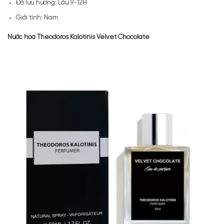
Độ lưu hương: Lâu 9-12H
Giới tính: Nam
Nước hoa Theodoros Kalotinis Velvet Chocolate