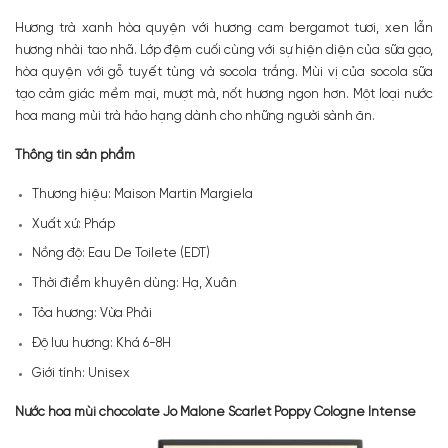
Hương trà xanh hòa quyện với hương cam bergamot tươi, xen lẫn
hương nhài tao nhã. Lớp đệm cuối cùng với sự hiện diện của sữa gạo,
hòa quyện với gỗ tuyết tùng và socola trắng. Mùi vị của socola sữa
tạo cảm giác mềm mại, mượt mà, nốt hương ngon hơn. Một loại nước
hoa mang mùi trà hảo hạng dành cho những người sành ăn.
Thông tin sản phẩm
Thương hiệu: Maison Martin Margiela
Xuất xứ: Pháp
Nồng độ: Eau De Toilete (EDT)
Thời điểm khuyên dùng: Hạ, Xuân
Tỏa hương: Vừa Phải
Độ lưu hương: Khá 6-8H
Giới tính: Unisex
Nước hoa mùi chocolate Jo Malone Scarlet Poppy Cologne Intense