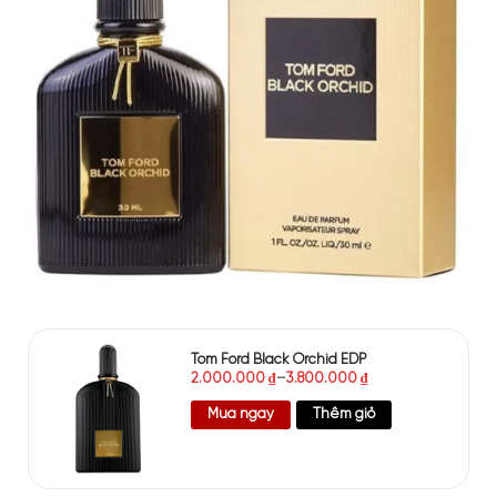
Tom Ford Black Orchid EDP
2.000.000
₫
–
3.800.000
₫
Mua ngay
Thêm giỏ