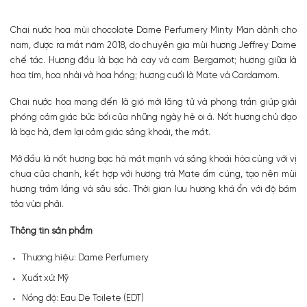
Chai nước hoa mùi chocolate Dame Perfumery Minty Man dành cho
nam, được ra mắt năm 2018, do chuyên gia mùi hương Jeffrey Dame
chế tác. Hương đầu là bạc hà cay và cam Bergamot; hương giữa là
hoa tím, hoa nhài và hoa hồng; hương cuối là Mate và Cardamom.
Chai nước hoa mang đến là gió mới lãng tử và phong trần giúp giải
phóng cảm giác bức bối của những ngày hè oi ả. Nốt hương chủ đạo
là bạc hà, đem lại cảm giác sảng khoái, the mát.
Mở đầu là nốt hương bạc hà mát mạnh và sảng khoái hòa cùng với vị
chua của chanh, kết hợp với hương trà Mate ấm cúng, tạo nên mùi
hương trầm lắng và sâu sắc. Thời gian lưu hương khá ổn với độ bám
tỏa vừa phải.
Thông tin sản phẩm
Thương hiệu: Dame Perfumery
Xuất xứ: Mỹ
Nồng độ: Eau De Toilete (EDT)