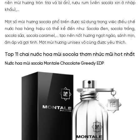
nên mùi hương tròn trịa và bí ẩn), rượu rum (viên socola xịn ở nhập
khẩu),…
Một số mùi hương socola phổ biến được sử dụng trong việc điều chế
nước hoa hàng hiệu có thể kể đến như: Socola đen, socola trắng,
socola sữa, socola caramel,… tạo nên nốt hương ngọt ngào, sánh mịn,
ấm áp và gợi tình. Một mùi hương unisex vô cùng được yêu thích.
Top 11 chai nước hoa mùi socola thơm nhức mũi hot nhất
Nước hoa mùi socola Montale Chocolate Greedy EDP