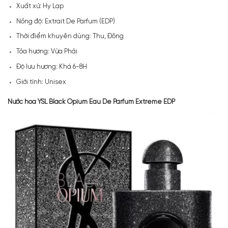
Xuất xứ: Hy Lạp
Nồng độ: Extrait De Parfum (EDP)
Thời điểm khuyên dùng: Thu, Đông
Tỏa hương: Vừa Phải
Độ lưu hương: Khá 6-8H
Giới tính: Unisex
Nước hoa YSL Black Opium Eau De Parfum Extreme EDP