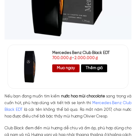
Mercedes Benz Club Black EDT
700.000
₫
–
2.000.000
₫
Mua ngay
Thêm giỏ
Nếu bạn đang muốn tìm kiếm
nước hoa mùi chocolate
sang trọng và
cuốn hút, phù hợp dùng với tiết trời se lạnh thì
Mercedes Benz Club
Black EDT
là cái tên không thể bỏ qua. Ra mắt năm 2017, chai nước
hoa được điều chế bởi bậc thầy mùi hương Olivier Cresp.
Club Black đem đến mùi hương dễ chịu và ấm áp, phù hợp dùng cho
cả nam và nữ. Hương vani và hoa nhài thoang thoảng ở khoảng cách