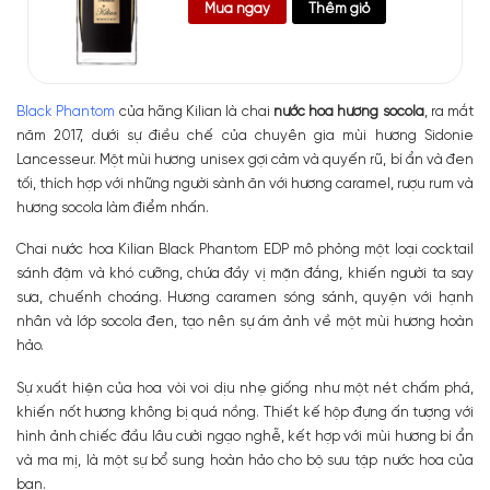
Mua ngay
Thêm giỏ
Black Phantom
của hãng Kilian là chai
nước hoa hương socola
, ra mắt
năm 2017, dưới sự điều chế của chuyên gia mùi hương Sidonie
Lancesseur. Một mùi hương unisex gợi cảm và quyến rũ, bí ẩn và đen
tối, thích hợp với những người sành ăn với hương caramel, rượu rum và
hương socola làm điểm nhấn.
Chai nước hoa Kilian Black Phantom EDP mô phỏng một loại cocktail
sánh đậm và khó cưỡng, chứa đầy vị mặn đắng, khiến người ta say
sưa, chuếnh choáng. Hương caramen sóng sánh, quyện với hạnh
nhân và lớp socola đen, tạo nên sự ám ảnh về một mùi hương hoàn
hảo.
Sự xuất hiện của hoa vòi voi dịu nhẹ giống như một nét chấm phá,
khiến nốt hương không bị quá nồng. Thiết kế hộp đựng ấn tượng với
hình ảnh chiếc đầu lâu cười ngạo nghễ, kết hợp với mùi hương bí ẩn
và ma mị, là một sự bổ sung hoàn hảo cho bộ sưu tập nước hoa của
bạn.