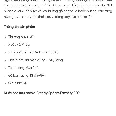
cacao ngọt ngào, mang tới hương vị ngọt đắng nhẹ của socola. Nốt
hương cuối xuất hiện với với hương gỗ ngọt của hoắc hương, các tầng
hương uyển chuyển, khiến dư vị càng day dứt, khó quên.
Thông tin sản phẩm
Thương hiệu: YSL
Xuất xứ: Pháp
Nồng độ: Extrait De Parfum (EDP)
Thời điểm khuyên dùng: Thu, Đông
Tỏa hương: Vừa Phải
Độ lưu hương: Khá 6-8H
Giới tính: Nữ
Nước hoa mùi socola Britney Spears Fantasy EDP