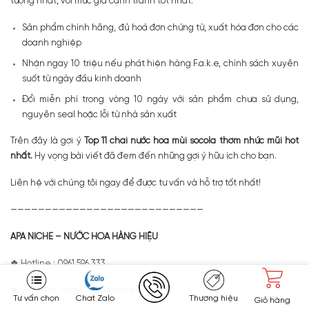
tượng nhất, với mức giá cạnh tranh tốt nhất.
Sản phẩm chính hãng, đủ hoá đơn chứng từ, xuất hóa đơn cho các
doanh nghiệp
Nhận ngay 10 triệu nếu phát hiện hàng F.a.k.e, chính sách xuyên
suốt từ ngày đầu kinh doanh
Đổi miễn phí trong vòng 10 ngày với sản phẩm chưa sử dụng,
nguyên seal hoặc lỗi từ nhà sản xuất
Trên đây là gợi ý
Top 11 chai nước hoa mùi socola thơm nhức mũi hot
nhất.
Hy vọng bài viết đã đem đến những gợi ý hữu ích cho bạn.
Liên hệ với chúng tôi ngay để được tư vấn và hỗ trợ tốt nhất!
————————————————————————————
APA NICHE – NƯỚC HOA HÀNG HIỆU
❖ Hotline : 0961 596 333
❖ Website: https://apaniche.vn/
Tư vấn chọn
Chat Zalo
Thương hiệu
Giỏ hàng