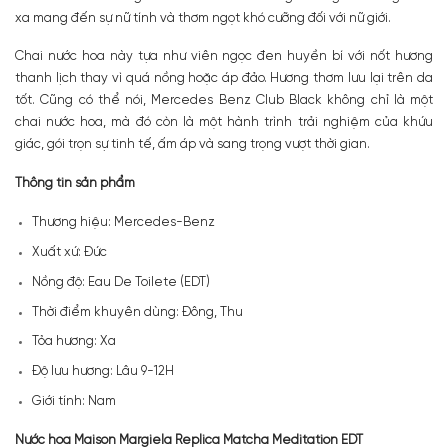
xa mang đến sự nữ tính và thơm ngọt khó cưỡng đối với nữ giới.
Chai nước hoa này tựa như viên ngọc đen huyền bí với nốt hương
thanh lịch thay vì quá nồng hoặc áp đảo. Hương thơm lưu lại trên da
tốt. Cũng có thể nói, Mercedes Benz Club Black không chỉ là một
chai nước hoa, mà đó còn là một hành trình trải nghiệm của khứu
giác, gói trọn sự tinh tế, ấm áp và sang trọng vượt thời gian.
Thông tin sản phẩm
Thương hiệu: Mercedes-Benz
Xuất xứ: Đức
Nồng độ: Eau De Toilete (EDT)
Thời điểm khuyên dùng: Đông, Thu
Tỏa hương: Xa
Độ lưu hương: Lâu 9-12H
Giới tính: Nam
Nước hoa Maison Margiela Replica Matcha Meditation EDT