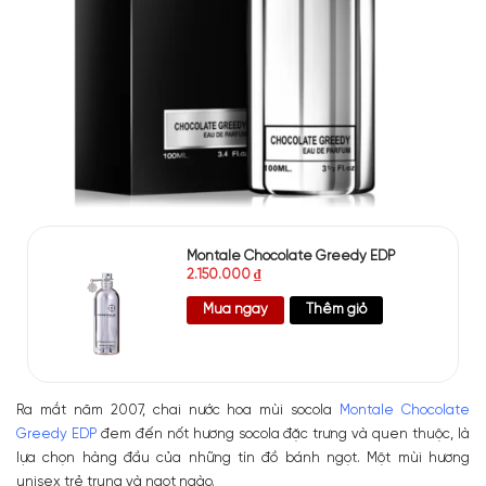
Montale Chocolate Greedy EDP
2.150.000
₫
Mua ngay
Thêm giỏ
Ra mắt năm 2007, chai nước hoa mùi socola
Montale Chocolate
Greedy EDP
đem đến nốt hương socola đặc trưng và quen thuộc, là
lựa chọn hàng đầu của những tín đồ bánh ngọt. Một mùi hương
unisex trẻ trung và ngọt ngào.