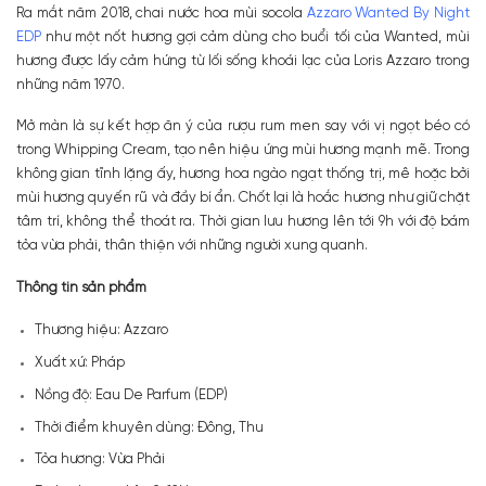
Ra mắt năm 2018, chai nước hoa mùi socola
Azzaro Wanted By Night
EDP
như một nốt hương gợi cảm dùng cho buổi tối của Wanted, mùi
hương được lấy cảm hứng từ lối sống khoái lạc của Loris Azzaro trong
những năm 1970.
Mở màn là sự kết hợp ăn ý của rượu rum men say với vị ngọt béo có
trong Whipping Cream, tạo nên hiệu ứng mùi hương mạnh mẽ. Trong
không gian tĩnh lặng ấy, hương hoa ngào ngạt thống trị, mê hoặc bởi
mùi hương quyến rũ và đầy bí ẩn. Chốt lại là hoắc hương như giữ chặt
tâm trí, không thể thoát ra. Thời gian lưu hương lên tới 9h với độ bám
tỏa vừa phải, thân thiện với những người xung quanh.
Thông tin sản phẩm
Thương hiệu: Azzaro
Xuất xứ: Pháp
Nồng độ: Eau De Parfum (EDP)
Thời điểm khuyên dùng: Đông, Thu
Tỏa hương: Vừa Phải