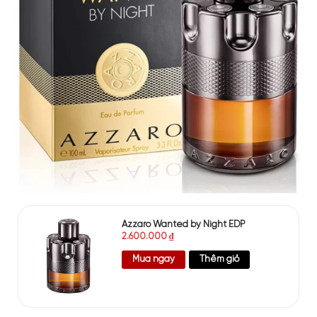
Azzaro Wanted by Night EDP
2.600.000
₫
Mua ngay
Thêm giỏ