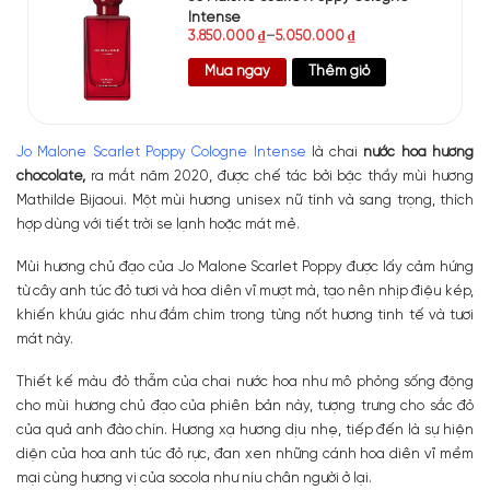
Intense
3.850.000
₫
–
5.050.000
₫
Mua ngay
Thêm giỏ
Jo Malone Scarlet Poppy Cologne Intense
là chai
nước hoa hương
chocolate,
ra mắt năm 2020, được chế tác bởi bậc thầy mùi hương
Mathilde Bijaoui. Một mùi hương unisex nữ tính và sang trọng, thích
hợp dùng với tiết trời se lạnh hoặc mát mẻ.
Mùi hương chủ đạo của Jo Malone Scarlet Poppy được lấy cảm hứng
từ cây anh túc đỏ tươi và hoa diên vĩ mượt mà, tạo nên nhịp điệu kép,
khiến khứu giác như đắm chìm trong từng nốt hương tinh tế và tươi
mát này.
Thiết kế màu đỏ thẫm của chai nước hoa như mô phỏng sống động
cho mùi hương chủ đạo của phiên bản này, tượng trưng cho sắc đỏ
của quả anh đào chín. Hương xạ hương dịu nhẹ, tiếp đến là sự hiện
diện của hoa anh túc đỏ rực, đan xen những cánh hoa diên vĩ mềm
mại cùng hương vị của socola như níu chân người ở lại.