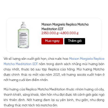
Maison Margiela Replica Matcha
Meditation EDT
2.950.000
₫
–
4.800.000
₫
Mua ngay
Thêm giỏ
Với số lượng sản xuất giới hạn, chai nước hoa
Maison Margiela Replica
Matcha Meditation EDT
nằm trong danh sách những mùi hương bán
chạy nhất, thuộc bộ sưu tập Replica của hãng. Mùi hương Matcha
được chính thức ra mắt vào năm 2021, với hương socola xuất hiện ở
nốt hương cuối làm điểm nhấn.
Mùi hương của Replica Matcha Meditation thuộc nhóm hương cỏ cây,
thanh khiết, sảng khoái, tâm hồn như đạt được tới cảnh giới giác ngộ
khi thiền định. Nốt hương đem lại sự yên bình, thư giãn, như đang
thưởng thức một tách trà matcha ấm.