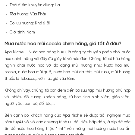
Thời điểm khuyên dùng: Hạ
Tỏa hương: Vừa Phải
Độ lưu hương: Khá 6-8H
Giới tính: Nam
Mua nước hoa mùi socola chính hãng, giá tốt ở đâu?
Apa Niche – Nước hoa hàng hiệu, là công ty chuyên phân phối nước
hoa chính hãng với đầy đủ giấy tờ và hóa đơn. Chúng tôi sở hữu hàng
nghìn chai nước hoa với đa dạng mùi hương như: Nước hoa mùi
socola, nước hoa mùi quế, nước hoa mùi da thịt, mùi rượu, mùi hương
thuốc lá Tobacco,…với mức giá vừa tầm.
Không chỉ vậy, chúng tôi còn đem đến bộ sưu tập mùi hương phù hợp
với nhiều đối tượng khách hàng, từ học sinh sinh viên, giáo viên,
người yêu, bạn bè, đối tác,…
Bên cạnh đó, khách hàng của Apa Niche sẽ được trải nghiệm mua
sắm tuyệt vời với các chương trình ưu đãi siêu hấp dẫn, là dịp để các
tín đồ nước hoa hàng hiệu “rinh” về những mùi hương nước hoa ấn