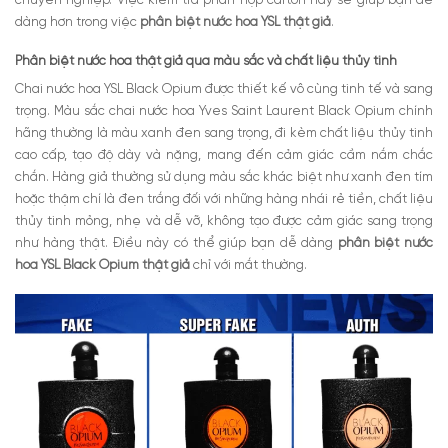
chuyên nghiệp. Việc kiểm tra phần hộp carton này sẽ giúp bạn dễ
dàng hơn trong việc
phân biệt nước hoa YSL thật giả
.
Phân biệt nước hoa thật giả qua màu sắc và chất liệu thủy tinh
Chai nước hoa YSL Black Opium được thiết kế vô cùng tinh tế và sang
trọng. Màu sắc chai nước hoa Yves Saint Laurent Black Opium chính
hãng thường là màu xanh đen sang trọng, đi kèm chất liệu thủy tinh
cao cấp, tạo độ dày và nặng, mang đến cảm giác cầm nắm chắc
chắn. Hàng giả thường sử dụng màu sắc khác biệt như xanh đen tím
hoặc thậm chí là đen trắng đối với những hàng nhái rẻ tiền, chất liệu
thủy tinh mỏng, nhẹ và dễ vỡ, không tạo được cảm giác sang trọng
như hàng thật. Điều này có thể giúp bạn dễ dàng
phân biệt nước
hoa YSL Black Opium thật giả
chỉ với mắt thường.