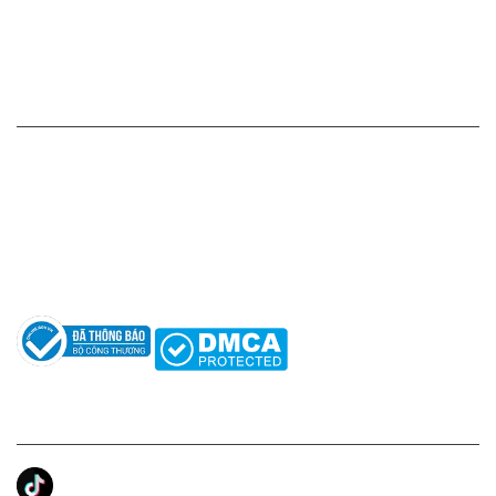
Chính sách đổi hàng - trả hàng - hoàn tiền
Chính sách bảo mật thông tin
HỖ TRỢ KHÁCH HÀNG
Hotline: 0961596333
Hỗ trợ: hotro@apaniche.vn
Hướng dẫn sử dụng nước hoa
Câu hỏi thường gặp
Tác giả
KẾT NỐI CHÚNG TÔI
Ánh Apa Niche