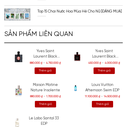
Top 15 Chai Nước Hoa Mùa Hè Cho Nữ [ĐÁNG MUA]
SẢN PHẨM LIÊN QUAN
Yves Saint
Yves Saint
Laurent Black
Laurent Black
Opium EDP
Opium Over Red
880.000
₫
–
4.750.000
₫
450.000
₫
–
4.000.000
₫
EDP
Thêm giỏ
Thêm giỏ
Maison Matine
Louis Vuitton
Nature Insolente
Afternoon Swim EDP
880.000
₫
–
1.700.000
₫
11.100.000
₫
–
14.500.000
₫
Thêm giỏ
Thêm giỏ
Le Labo Santal 33
EDP