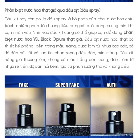
Phân biệt nước hoa thật giả qua đầu xịt (đầu spray)
Đầu xịt hay còn gọi là đầu spray là bộ phận của chai nước hoa chịu
trách nhiệm phun tỏa hương liệu ra ngoài dưới dạng sương mịn khi
bạn nhấn vào. Nhìn vào đầu xịt cũng có thể giúp bạn dễ dàng
phân
biệt nước hoa YSL Black Opium thật giả
. Đầu xịt nước hoa thật có
thiết kế phẳng, bên trong màu trắng, được làm từ nhựa cao cấp, có
độ đàn hồi tốt và tạo tia phun sương đều đặn, mịn màng. Đầu xịt
hàng giả thường lõm, không có màu trắng bên trong, được làm từ
nhựa rẻ tiền, độ đàn hồi kém, tạo tia phun sương thô và không đều.