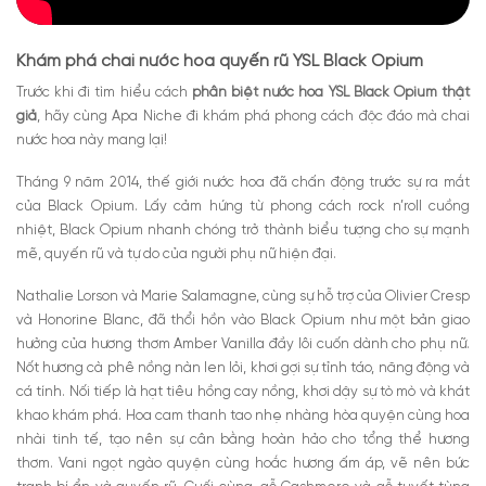
Khám phá chai nước hoa quyến rũ YSL Black Opium
Trước khi đi tìm hiểu cách
phân biệt nước hoa YSL Black Opium thật
giả
, hãy cùng Apa Niche đi khám phá phong cách độc đáo mà chai
nước hoa này mang lại!
Tháng 9 năm 2014, thế giới nước hoa đã chấn động trước sự ra mắt
của Black Opium. Lấy cảm hứng từ phong cách rock n’roll cuồng
nhiệt, Black Opium nhanh chóng trở thành biểu tượng cho sự mạnh
mẽ, quyến rũ và tự do của người phụ nữ hiện đại.
Nathalie Lorson và Marie Salamagne, cùng sự hỗ trợ của Olivier Cresp
và Honorine Blanc, đã thổi hồn vào Black Opium như một bản giao
hưởng của hương thơm Amber Vanilla đầy lôi cuốn dành cho phụ nữ.
Nốt hương cà phê nồng nàn len lỏi, khơi gợi sự tỉnh táo, năng động và
cá tính. Nối tiếp là hạt tiêu hồng cay nồng, khơi dậy sự tò mò và khát
khao khám phá. Hoa cam thanh tao nhẹ nhàng hòa quyện cùng hoa
nhài tinh tế, tạo nên sự cân bằng hoàn hảo cho tổng thể hương
thơm. Vani ngọt ngào quyện cùng hoắc hương ấm áp, vẽ nên bức