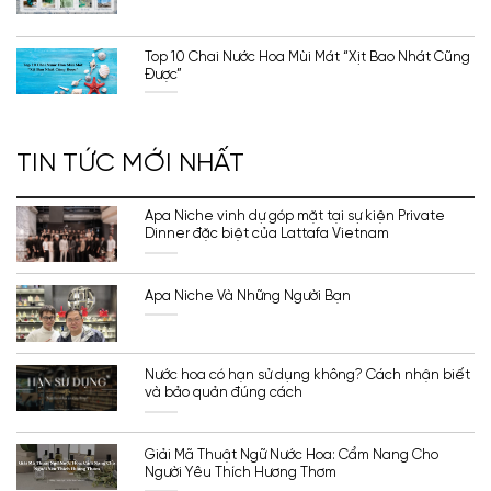
Top 10 Chai Nước Hoa Mùi Mát “Xịt Bao Nhát Cũng
Được”
TIN TỨC MỚI NHẤT
Apa Niche vinh dự góp mặt tại sự kiện Private
Dinner đặc biệt của Lattafa Vietnam
Apa Niche Và Những Người Bạn
Nước hoa có hạn sử dụng không? Cách nhận biết
và bảo quản đúng cách
Giải Mã Thuật Ngữ Nước Hoa: Cẩm Nang Cho
Người Yêu Thích Hương Thơm