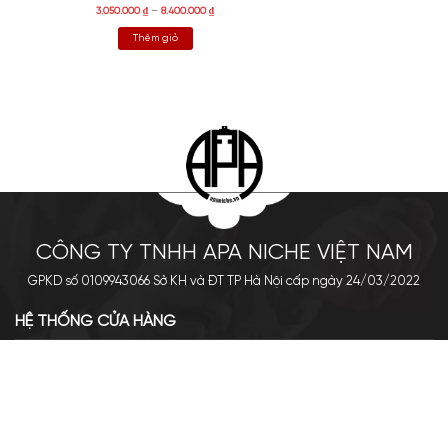
3.050.000
₫
–
8.400.000
₫
Thêm giỏ
CÔNG TY TNHH APA NICHE VIỆT NAM
GPKD số 0109943066 Sở KH và ĐT TP Hà Nội cấp ngày 24/03/2022
HỆ THỐNG CỬA HÀNG
Cơ sở chính: 438 Tây Sơn - Đống Đa - Hà Nội
Hotline: 0961.596.333
Chi nhánh: Số 05, Lô OC 5-2, KĐT Shining City, Sơn La
Hotline: 085.90.66666