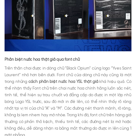
Phân biệt nước hoa thật giả qua font chữ
Trên thân chai được in dòng chữ “Black Opium” cùng logo “Yves Saint
Laurent” nhỏ hơn bên dưới. Font chữ của dòng chữ này cũng là một
trong những
cách phân biệt nước hoa YSL thật giả
khá hiệu quả. Có
thể nhận thấy Font chữ trên chai nước hoa chính hãng luôn sắc nét,
tinh tế, thể hiện sự trau chuốt và đẳng cấp do được in một lớp nhũ
bóng Logo YSL trước, sau đó mới in đè lên, có thể nhìn thấy rõ ràng
nhất tại vị trí của chữ “A” và “M”. Các đường nét thanh mảnh, rõ ràng,
không bị lem nhem hay mờ nhòe. Trong khi đó, font chữ trên hàng giả
thường có phần thô kệch, thiếu tinh tế, các đường nét bị mờ hoặc
không đều, dễ dàng nhận ra bằng mắt thường do được in lên cùng 1
mặt phẳng.