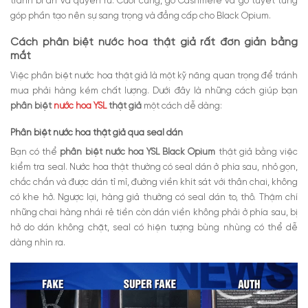
tranh bí ẩn và quyến rũ. Cuối cùng, gỗ Cashmere và gỗ tuyết tùng
góp phần tạo nên sự sang trọng và đẳng cấp cho Black Opium.
Cách phân biệt nước hoa thật giả rất đơn giản bằng
mắt
Việc phân biệt nước hoa thật giả là một kỹ năng quan trọng để tránh
mua phải hàng kém chất lượng. Dưới đây là những cách giúp bạn
phân biệt
nước hoa YSL
thật giả
một cách dễ dàng:
Phân biệt nước hoa thật giả qua seal dán
Bạn có thể
phân biệt nước hoa YSL Black Opium
thật giả bằng việc
kiểm tra seal. Nước hoa thật thường có seal dán ở phía sau, nhỏ gọn,
chắc chắn và được dán tỉ mỉ, đường viền khít sát với thân chai, không
có khe hở. Ngược lại, hàng giả thường có seal dán to, thô. Thậm chí
những chai hàng nhái rẻ tiền còn dán viền không phải ở phía sau, bị
hở do dán không chặt, seal có hiện tượng bùng nhùng có thể dễ
dàng nhìn ra.