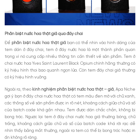
Phân biệt nước hoa thật giả qua đáy chai
Để
phân biệt nước hoa thật giả
bạn có thể nhìn vào hình dáng của
tem dán ở đáy chai, tem ở đáy nước hoa là một thành phần quan
trọng vì nó cung cấp nhiều thông tin cần thiết về sản phẩm. Tem ở
chai nước hoa Yves Saint Laurent Black Opium chính hãng thường có
ký hiệu hình thoi bao quanh ngọn lửa. Còn tem đáy chai giả thường
có ký hiệu hình vuông.
Ngoài ra, theo
kinh nghiệm phân biệt nước hoa thật – giả
, Apa Niche
gợi ý bạn ở đáy chai nước hoa thật có tem màu đen mờ với chữ xanh,
các thông số về sản phẩm được in rõ nét, khoảng cách giữa chữ và số
của batch code khá gần nhau. Tem được dán chắc chắn, không bị
bong tróc. Ngược lại tem ở đáy chai nước hoa giả thường bóng, chữ
trắng, khoảng cách giữa chữ và số của batch code khá rời rạc dễ
nhìn thấy bằng mắt thường, ngoài ra tem có thể bị bong tróc hoặc in
ấn không rõ ràng.