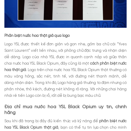
Phân biệt nước hoa thật giả qua logo
Logo YSL được thiết kế đơn giản và gọn nhẹ, gồm ba chữ cái “Yves
Saint Laurent” viết liền nhau, với phông chữ đặc trưng và nhận diện
dễ dàng. Logo của nhà YSL được in quanh cạnh nắp và giữa thân
chai nước hoa YSL Black Opium, đây cũng là một
cách phân biệt nước
hoa thật giả
. Logo trên chai nước hoa YSL Black Opium thật thường có
màu vàng hồng, sắc nét, tinh tế, với đường nét thanh mảnh, dễ
dàng nhận diện. Trong khi đó, Logo hàng giả thường to đậm nhưng có
phần nhòe, thô kệch, đường nét không rõ ràng. Với những chai hàng
nhái rẻ tiền Logo còn bị rỗ, rất dễ bị bung bạc màu chữ.
Địa chỉ mua nước hoa YSL Black Opium uy tín, chính
hãng
Sau khi đã trang bị đầy đủ kiến thức và kỹ năng để
phân biệt nước
hoa YSL Black Opium thật giả
, bạn có thể tự tin lựa chọn cho mình