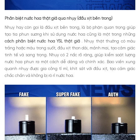
Phân biệt nước hoa thật giả qua nhụy (đầu xịt bên trong)
Nhụy hay còn gọi là đầu xịt bên trong, là bộ phận quan trọng giúp
tạo tia phun sương khi sử dụng nước hoa cũng là một trong những
cách phân biệt nước hoa YSL thật giả
. Nhụy thật thường có màu
trắng hoặc màu trong suốt, đầu xịt thon dài, mảnh mai, tạo cảm giác
tinh tế và sang trọng. Nhụy có 2 nấc rõ ràng, giúp kiểm soát lượng
nước hoa phun ra một cách dễ dàng và chính xác. Bao viền xung
quanh nhụy được gia công tỉ mỉ, khít sát với đầu xịt, tạo cảm giác
chắc chắn và không bị rò rỉ nước hoa.