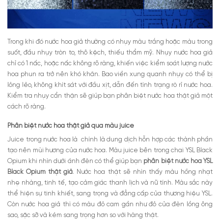
Trong khi đó nước hoa giả thường có nhụy màu trắng hoặc màu trong
suốt, đầu nhụy tròn to, thô kệch, thiếu thẩm mỹ. Nhụy nước hoa giả
chỉ có 1 nấc, hoặc nấc không rõ ràng, khiến việc kiểm soát lượng nước
hoa phun ra trở nên khó khăn. Bao viền xung quanh nhụy có thể bị
lỏng lẻo, không khít sát với đầu xịt, dẫn đến tình trạng rò rỉ nước hoa.
Kiểm tra nhụy cẩn thận sẽ giúp bạn phân biệt nước hoa thật giả một
cách rõ ràng.
Phân biệt nước hoa thật giả qua màu juice
Juice trong nước hoa là chính là dung dịch hỗn hợp các thành phần
tạo nên mùi hương của nước hoa. Màu juice bên trong chai YSL Black
Opium khi nhìn dưới ánh đèn có thể giúp bạn
phân biệt nước hoa YSL
Black Opium thật giả
. Nước hoa thật sẽ nhìn thấy màu hồng nhạt
nhẹ nhàng, tinh tế, tạo cảm giác thanh lịch và nữ tính. Màu sắc này
thể hiện sự tinh khiết, sang trọng và đẳng cấp của thương hiệu YSL.
Còn nước hoa giả thì có màu đỏ cam gần như đỏ của đèn lồng ông
sao, sặc sỡ và kém sang trọng hơn so với hàng thật.