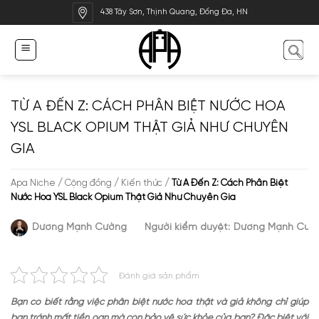
Bỏ
438 Tây Sơn, Thịnh Quang, Đống Đa, HN
qua
nội
dung
TỪ A ĐẾN Z: CÁCH PHÂN BIỆT NƯỚC HOA
YSL BLACK OPIUM THẬT GIẢ NHƯ CHUYÊN
GIA
Apa Niche
/
Cộng đồng
/
Kiến thức
/
Từ A Đến Z: Cách Phân Biệt
Nước Hoa YSL Black Opium Thật Giả Như Chuyên Gia
Dương Mạnh Cường
Người kiểm duyệt:
Dương Mạnh Cườ
Đánh giá sản phẩm
Bạn có biết rằng việc phân biệt nước hoa thật và giả không chỉ giúp
bạn tránh mất tiền oan mà còn bảo vệ sức khỏe của bạn? Đặc biệt với