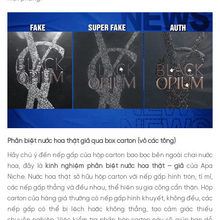
Phân biệt nước hoa thật giả qua box carton (vỏ các tông)
Hãy chú ý đến nếp gấp của hộp carton bao bọc bên ngoài chai nước
hoa, đây là
kinh nghiệm phân biệt nước hoa thật – giả
của Apa
Niche. Nước hoa thật sở hữu hộp carton với nếp gấp hình tròn, tỉ mỉ,
các nếp gấp thẳng và đều nhau, thể hiện sự gia công cẩn thận. Hộp
carton của hàng giả thường có nếp gấp hình khuyết, không đều, các
nếp gấp có thể bị lệch hoặc không thẳng, tạo cảm giác thiếu