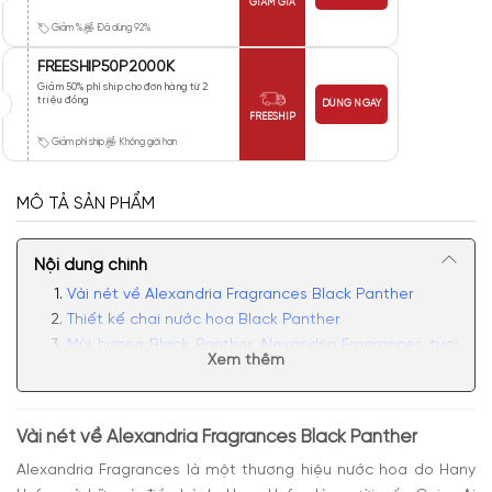
GIẢM GIÁ
Giảm %
Đã dùng 92%
FREESHIP50P2000K
Giảm 50% phí ship cho đơn hàng từ 2
triệu đồng
DÙNG NGAY
FREESHIP
Giảm phí ship
Không giới hạn
MÔ TẢ SẢN PHẨM
Nội dung chính
Vài nét về Alexandria Fragrances Black Panther
Thiết kế chai nước hoa Black Panther
Mùi hương Black Panther Alexandria Fragrances tươi
Xem thêm
mát, sảng khoái
Có nên mua nước hoa unisex Alexandria Fragrances
Black Panther
Vài nét về Alexandria Fragrances Black Panther
Alexandria Fragrances
là một thương hiệu nước hoa do Hany