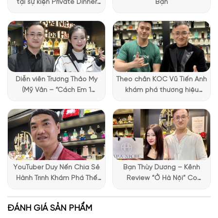
điểm nổi bật.
Thân chai được làm bằng thuỷ tinh
Swarovski
tại sự kiện Private Dinner
Bạn
đổi màu, phần thân chai phía trên xanh hơn và càng về cuối
đặc biệt của Lattafa
thân chai càng đen đặc lại
.
Phần nhãn dán trên chai được
Vietnam
thiết kế tỉ mỉ, với tên thương hiệu và logo ấn tượng. Đặc biệt,
phần nắp chai được phủ lớp màu vàng gold mang lại cảm
giác sang trọng và cao cấp.
Diễn viên Trương Thảo My
Theo chân KOC Vũ Tiến Anh
(Mỹ Vân – “Cách Em 1
khám phá thương hiệu
Millimet”) ghé Apa Niche và
Lattafa tại Apa Niche
chia sẻ trải nghiệm chọn
nước hoa đầy thú vị
YouTuber Duy Nến Chia Sẻ
Bạn Thùy Dương – Kênh
Hành Trình Khám Phá Thế
Review “Ở Hà Nội” Có
Giới Hương Thơm Tại Apa
Những Trải Nghiệm Thú Vị Tại
Niche
Apa Niche
ĐÁNH GIÁ SẢN PHẨM