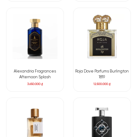
Alexandria Fragrances
Roja Dove Parfums Burlington
Afternoon Splash
1819
3.650.000
₫
12.500.000
₫
Có nên mua nước hoa unisex Alexandria Fragrances
Black Panther
Xin khẳng định lần nữa sự đặc biệt của
Black Panther
trong
việc mang đến một mùi hương unisex đáng ngưỡng mộ. Mùi