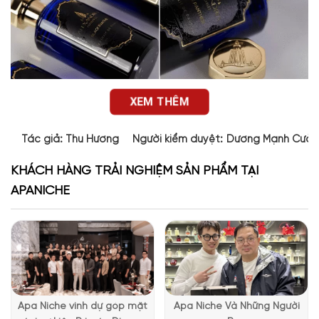
XEM THÊM
Tác giả:
Thu Hương
Người kiểm duyệt:
Dương Mạnh Cườ
KHÁCH HÀNG TRẢI NGHIỆM SẢN PHẨM TẠI
APANICHE
Thiết kế chai nước hoa Black Panther
Thiết kế của chai nước hoa
Black Panther
là dạng hình trụ
tròn, bo gọn 2 đầu và có phần nắp nhô rộng sang hai bên tạo
Apa Niche vinh dự góp mặt
Apa Niche Và Những Người