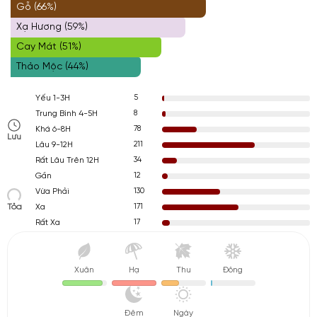
Gỗ (66%)
Xạ Hương (59%)
Cay Mát (51%)
Thảo Mộc (44%)
5
Yếu 1-3H
8
Trung Bình 4-5H
78
Khá 6-8H
Lưu
211
Lâu 9-12H
34
Rất Lâu Trên 12H
12
Gần
130
Vừa Phải
Tỏa
171
Xa
17
Rất Xa
Xuân
Hạ
Thu
Đông
Đêm
Ngày