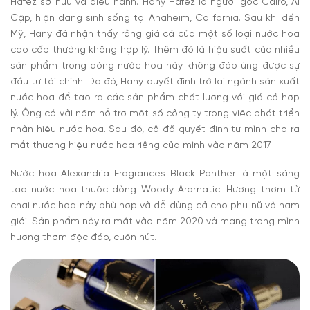
Hafez sở hữu và điều hành. Hany Hafez là người gốc Cairo, Ai
Cập, hiện đang sinh sống tại Anaheim, California. Sau khi đến
Mỹ, Hany đã nhận thấy rằng giá cả của một số loại nước hoa
cao cấp thường không hợp lý. Thêm đó là hiệu suất của nhiều
sản phẩm trong dòng nước hoa này không đáp ứng được sự
đầu tư tài chính. Do đó, Hany quyết định trở lại ngành sản xuất
nước hoa để tạo ra các sản phẩm chất lượng với giá cả hợp
lý. Ông có vài năm hỗ trợ một số công ty trong việc phát triển
nhãn hiệu nước hoa. Sau đó, cô đã quyết định tự mình cho ra
mắt thương hiệu nước hoa riêng của mình vào năm 2017.
Nước hoa Alexandria Fragrances Black Panther
là một sáng
tạo nước hoa thuộc dòng Woody Aromatic. Hương thơm từ
chai nước hoa này phù hợp và dễ dùng cả cho phụ nữ và nam
giới. Sản phẩm này ra mắt vào năm 2020 và mang trong mình
hương thơm độc đáo, cuốn hút.