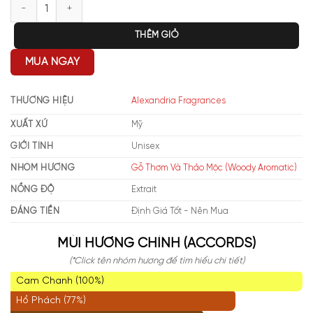
Alexandria Fragrances Black Panther số lượng
THÊM GIỎ
MUA NGAY
THƯƠNG HIỆU
Alexandria Fragrances
XUẤT XỨ
Mỹ
GIỚI TÍNH
Unisex
NHÓM HƯƠNG
Gỗ Thơm Và Thảo Mộc (Woody Aromatic)
NỒNG ĐỘ
Extrait
ĐÁNG TIỀN
Định Giá Tốt - Nên Mua
MÙI HƯƠNG CHÍNH (ACCORDS)
(*Click tên nhóm hương để tìm hiểu chi tiết)
Cam Chanh (100%)
Hổ Phách (77%)