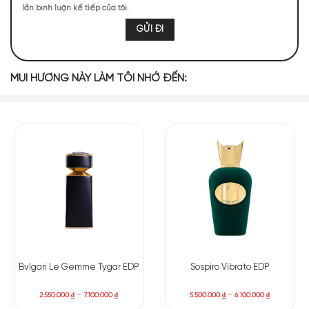
Bưởi
lần bình luận kế tiếp của tôi.
Black Panther là chai
nước hoa Alexandria Fragrances chính
hãng
với mùi hương mở đầu
đầy sức sống và tươi mát của nốt
hương bưởi. Hương cam quýt thơm ngát, nhẹ nhàng và mang
đến một chút ngọt ngào tinh tế. Hương thơm tạo nên một
MÙI HƯƠNG NÀY LÀM TÔI NHỚ ĐẾN:
khung cảnh hoàn hảo cho mùa hè. Dù trong bất cứ hoàn cảnh
nào, mùi hương này sẽ nâng tầm trải nghiệm của bạn một
cách tuyệt vời.
Không chỉ dừng lại ở đó,
Black Panther
còn mang trong mình
tông xạ hương và gỗ. Qua đó, tạo nên một sức cuốn hút gợi
cảm và sang trọng. Sự hòa quyện phong phú của ambroxan,
xạ hương và hương gỗ kết tạo thành một bản hòa nhạc ấm
áp và quyến rũ. Bạn sẽ tự tin tỏa sáng và luôn tạo được ấn
tượng mạnh mẽ mọi lúc, mọi nơi.
Sospiro Vibrato EDP
Bvlgari Le Gemme Tygar EDP
5.500.000
₫
–
6.100.000
₫
2.550.000
₫
–
7.100.000
₫