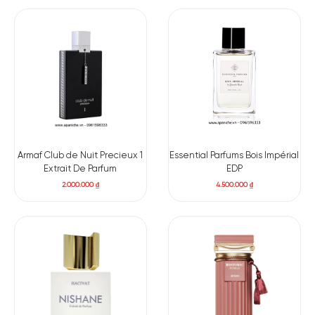
Armaf Club de Nuit Precieux 1
Essential Parfums Bois Impérial
Extrait De Parfum
EDP
2.000.000
₫
4.500.000
₫