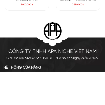
3.600.000
₫
3.350.000
₫
CÔNG TY TNHH APA NICHE VIỆT NAM
GPKD số 0109943066 Sở KH và ĐT TP Hà Nội cấp ngày 24/03/2022
HỆ THỐNG CỬA HÀNG
Cơ sở chính: 438 Tây Sơn - Đống Đa - Hà Nội
Hotline: 0961.596.333
Chi nhánh: Số 05, Lô OC 5-2, KĐT Shining City, Sơn La
Hotline: 085.90.66666
VỀ APA NICHE