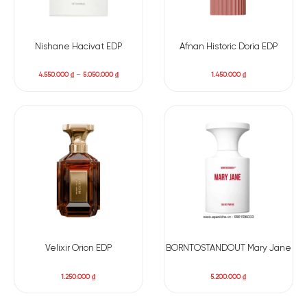
Nishane Hacivat EDP
Afnan Historic Doria EDP
4.550.000
₫
–
5.050.000
₫
1.450.000
₫
Velixir Orion EDP
BORNTOSTANDOUT Mary Jane
1.250.000
₫
5.200.000
₫