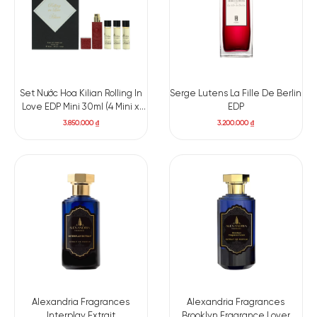
Set Nước Hoa Kilian Rolling In
Serge Lutens La Fille De Berlin
Love EDP Mini 30ml (4 Mini x
EDP
7,5ml + case)
3.850.000
₫
3.200.000
₫
Alexandria Fragrances
Alexandria Fragrances
Interplay Extrait
Brooklyn Fragrance Lover