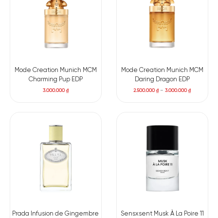
Mode Creation Munich MCM
Mode Creation Munich MCM
Charming Pup EDP
Daring Dragon EDP
3.000.000
₫
2.500.000
₫
–
3.000.000
₫
Prada Infusion de Gingembre
Sensxsent Musk À La Poire 11