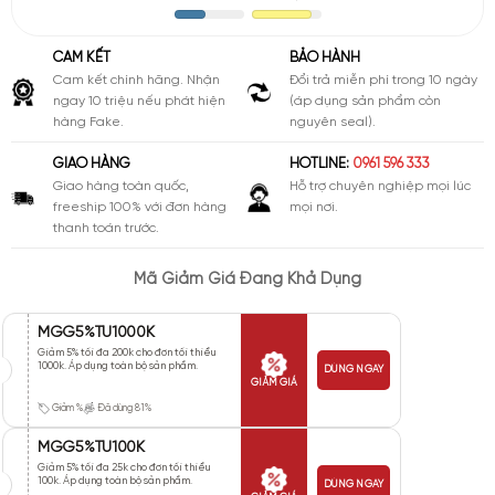
CAM KẾT
BẢO HÀNH
Cam kết chính hãng. Nhận
Đổi trả miễn phí trong 10 ngày
ngay 10 triệu nếu phát hiện
(áp dụng sản phẩm còn
hàng Fake.
nguyên seal).
GIAO HÀNG
HOTLINE:
0961 596 333
Giao hàng toàn quốc,
Hỗ trợ chuyên nghiệp mọi lúc
freeship 100% với đơn hàng
mọi nơi.
thanh toán trước.
Mã Giảm Giá Đang Khả Dụng
MGG5%TU1000K
Giảm 5% tối đa 200k cho đơn tối thiểu
1000k. Áp dụng toàn bộ sản phẩm.
DÙNG NGAY
GIẢM GIÁ
Giảm %
Đã dùng 81%
MGG5%TU100K
Giảm 5% tối đa 25k cho đơn tối thiểu
100k. Áp dụng toàn bộ sản phẩm.
DÙNG NGAY