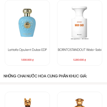
Lattafa Opulent Dubai EDP
BORNTOSTANDOUT Wabi-Sabi
1.000.000
₫
5.200.000
₫
NHỮNG CHAI NƯỚC HOA CÙNG PHÂN KHÚC GIÁ: