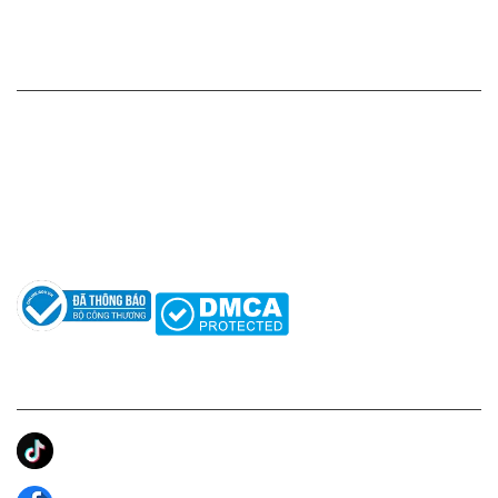
Chính sách bảo mật thông tin
HỖ TRỢ KHÁCH HÀNG
Hotline: 0961596333
Hỗ trợ: hotro@apaniche.vn
Hướng dẫn sử dụng nước hoa
Câu hỏi thường gặp
Tác giả
KẾT NỐI CHÚNG TÔI
Ánh Apa Niche