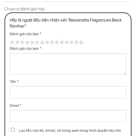
Chưa có đánh giá nào.
Hãy là người đầu tiên nhận xét “Alexandria Fragrances Black
Panther”
Đánh giá của bạn
*
Mùi hương Black Panther Alexandria Fragrances tươi
Đánh giá của bạn
*
mát, sảng khoái
NHỮNG NOTE HƯƠNG THEO CẢM NHẬN
THỰC TẾ
Tên
*
84 (45,65%)
57 (30,98%)
43 (23,37%)
Email
*
BASE NOTES
Lưu tên của tôi, email, và trang web trong trình duyệt này cho
Nốt Hương Gỗ
Ambroxan