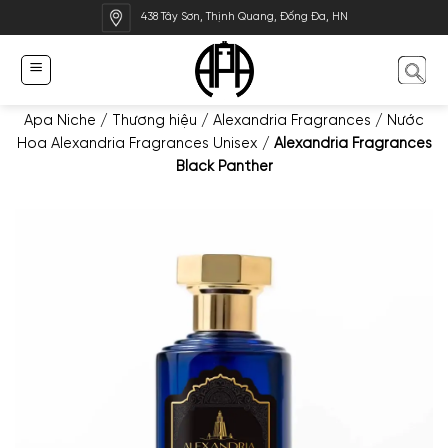
Bỏ
438 Tây Sơn, Thịnh Quang, Đống Đa, HN
qua
nội
dung
Apa Niche
/
Thương hiệu
/
Alexandria Fragrances
/
Nước
Hoa Alexandria Fragrances Unisex
/
Alexandria Fragrances
Black Panther