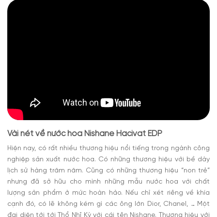
Vài nét về nước hoa Nishane Hacivat EDP
Hiện nay, có rất nhiều thương hiệu nổi tiếng trong ngành công
nghiệp sản xuất nước hoa. Có những thương hiệu với bề dày
lịch sử hàng trăm năm. Cũng có những thương hiệu “non trẻ”
nhưng đã sở hữu cho mình những mẫu nước hoa với chất
lượng sản phẩm ở mức hoàn hảo. Nếu chỉ xét riêng về khía
cạnh đó, có lẽ không kém gì các ông lớn Dior, Chanel, … Một
đại diện tới tới Thổ Nhĩ Kỳ với cái tên Nishane. Thương hiệu với