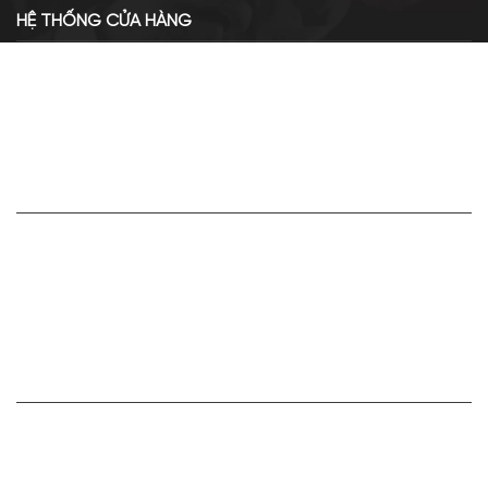
HỆ THỐNG CỬA HÀNG
Cơ sở chính: 438 Tây Sơn - Đống Đa - Hà Nội
Hotline: 0961.596.333
Chi nhánh: Số 05, Lô OC 5-2, KĐT Shining City, Sơn La
Hotline: 085.90.66666
VỀ APA NICHE
Giới thiệu về Apa Niche
Tuyển dụng
Điều khoản sử dụng
Hoạt động của doanh nghiệp
HỢP TÁC VÀ LIÊN KẾT
Bán hàng cùng Apa Niche Ctv/Sỉ/Nhượng quyền