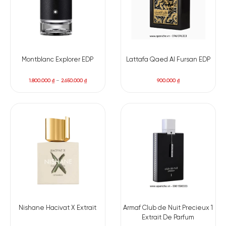
Montblanc Explorer EDP
Lattafa Qaed Al Fursan EDP
1.800.000
₫
–
2.650.000
₫
900.000
₫
Nishane Hacivat X Extrait
Armaf Club de Nuit Precieux 1
Extrait De Parfum