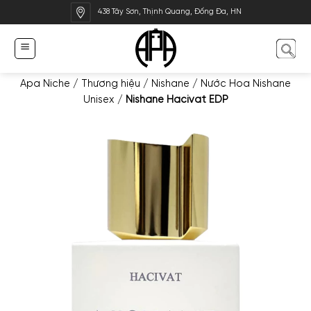
Bỏ
438 Tây Sơn, Thịnh Quang, Đống Đa, HN
qua
nội
dung
Apa Niche
/
Thương hiệu
/
Nishane
/
Nước Hoa Nishane
Unisex
/
Nishane Hacivat EDP