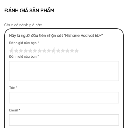
Niche
Apa Niche
Nishane tri ân một cách trang trọng.
ĐÁNH GIÁ SẢN PHẨM
Chưa có đánh giá nào.
Hãy là người đầu tiên nhận xét “Nishane Hacivat EDP”
Đánh giá của bạn
*
Đánh giá của bạn
*
Tên
*
Email
*