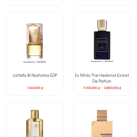
Lattafa Al Nashama EDP
Ex Nihilo The Hedonist Extrait
De Parfum
1.540.000
₫
11.100.000
₫
–
12.800.000
₫