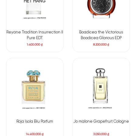
HẾT HÀNG
Reyane Tradition Insurrection II
Boadicea the Victorious
Pure EDT
Boadicea Glorious EDP
1.400.000
₫
8.200.000
₫
Roja Isola Blu Parfum
Jo malone Grapefruit Cologne
14.400.000
₫
3.050.000
₫