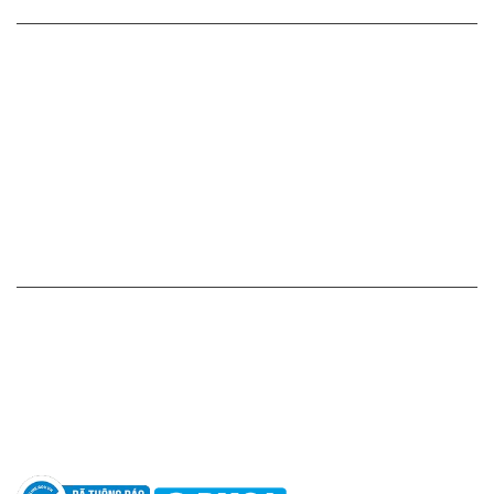
CHÍNH SÁCH CỦA CHÚNG TÔI
Cam kết - Bảo hành của chúng tôi
Chính sách giá cả
Chính sách thanh toán
Chính sách vận chuyển - giao nhận - kiểm hàng
Chính sách đổi hàng - trả hàng - hoàn tiền
Chính sách bảo mật thông tin
HỖ TRỢ KHÁCH HÀNG
Hotline: 0961596333
Hỗ trợ: hotro@apaniche.vn
Hướng dẫn sử dụng nước hoa
Câu hỏi thường gặp
Tác giả