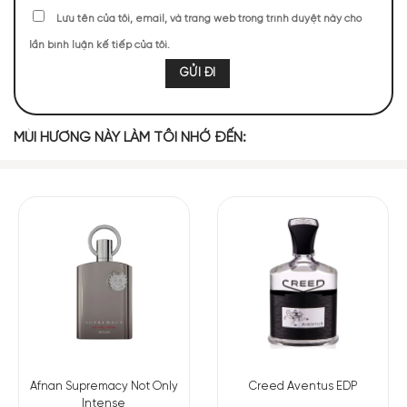
Lưu tên của tôi, email, và trang web trong trình duyệt này cho
Mùi hương Nishane Hacivat EDP tươi mới, độc đáo
lần bình luận kế tiếp của tôi.
NHỮNG NOTE HƯƠNG THEO CẢM NHẬN
THỰC TẾ
MÙI HƯƠNG NÀY LÀM TÔI NHỚ ĐẾN:
2093 (20,11%)
2062 (19,82%)
1434 (13,78%)
1322 (12,70%)
1230 (11,82%)
917 (8,81%)
898 (8,63%)
450 (4,32%)
TOP NOTES
Cam Bergamot
Bưởi
Quả Dứa
Afnan Supremacy Not Only
Creed Aventus EDP
MIDDLE NOTES
Intense