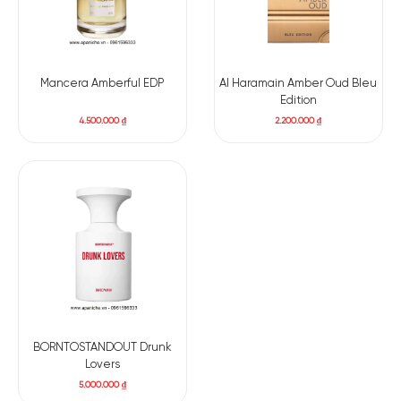
Mancera Amberful EDP
Al Haramain Amber Oud Bleu
Edition
4.500.000
₫
2.200.000
₫
BORNTOSTANDOUT Drunk
Lovers
5.000.000
₫