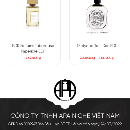
BDK Parfums Tubereuse
Diptyque Tam Dao EDT
Imperiale EDP
4.650.000
₫
3.900.000
₫
–
5.100.000
₫
CÔNG TY TNHH APA NICHE VIỆT NAM
GPKD số 0109943066 Sở KH và ĐT TP Hà Nội cấp ngày 24/03/2022