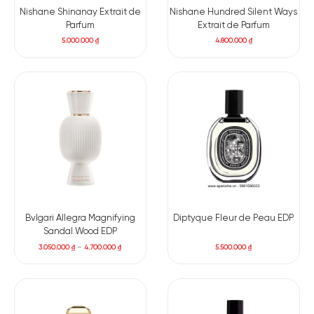
Nishane Shinanay Extrait de
Nishane Hundred Silent Ways
Parfum
Extrait de Parfum
5.000.000
₫
4.800.000
₫
Bvlgari Allegra Magnifying
Diptyque Fleur de Peau EDP
Sandal Wood EDP
3.050.000
₫
–
4.700.000
₫
5.500.000
₫