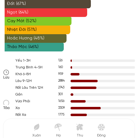
Đất (67%)
Ngọt (64%)
Cay Mát (52%)
Nhiệt Đới (51%)
Hoắc Hương (48%)
Thảo Mộc (46%)
126
Yếu 1-3H
160
Trung Bình 4-5H
959
Khá 6-8H
Lưu
2884
Lâu 9-12H
2743
Rất Lâu Trên 12H
301
Gần
1656
Vừa Phải
Tỏa
3309
Xa
1775
Rất Xa
Xuân
Hạ
Thu
Đông