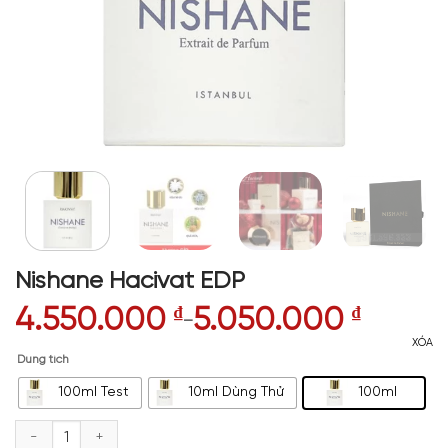
Nishane Hacivat EDP
4.550.000
₫
5.050.000
₫
–
XÓA
Dung tích
100ml Test
10ml Dùng Thử
100ml
Nishane Hacivat EDP số lượng