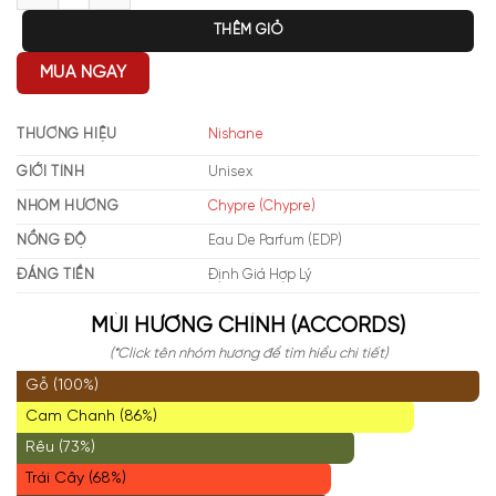
THÊM GIỎ
MUA NGAY
THƯƠNG HIỆU
Nishane
GIỚI TÍNH
Unisex
NHÓM HƯƠNG
Chypre (Chypre)
NỒNG ĐỘ
Eau De Parfum (EDP)
ĐÁNG TIỀN
Định Giá Hợp Lý
MÙI HƯƠNG CHÍNH (ACCORDS)
(*Click tên nhóm hương để tìm hiểu chi tiết)
Gỗ (100%)
Cam Chanh (86%)
Rêu (73%)
Trái Cây (68%)