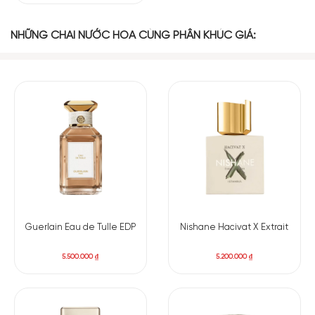
NHỮNG CHAI NƯỚC HOA CÙNG PHÂN KHÚC GIÁ:
Guerlain Eau de Tulle EDP
Nishane Hacivat X Extrait
5.500.000
₫
5.200.000
₫