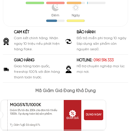
Đêm
Ngày
CAM KẾT
BẢO HÀNH
Cam kết chính hãng. Nhận
Đổi trả miễn phí trong 10 ngày
ngay 10 triệu nếu phát hiện
(áp dụng sản phẩm còn
hàng Fake.
nguyên seal).
GIAO HÀNG
HOTLINE:
0961 596 333
Giao hàng toàn quốc,
Hỗ trợ chuyên nghiệp mọi lúc
freeship 100% với đơn hàng
mọi nơi.
thanh toán trước.
Mã Giảm Giá Đang Khả Dụng
MGG5%TU1000K
Giảm 5% tối đa 200k cho đơn tối thiểu
1000k. Áp dụng toàn bộ sản phẩm.
DÙNG NGAY
GIẢM GIÁ
Giảm %
Đã dùng 81%