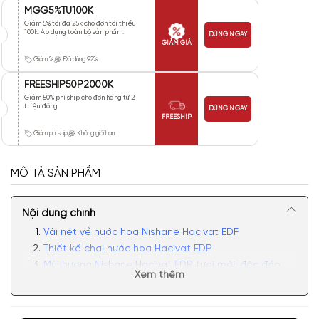
MGG5%TU100K
Giảm 5% tối đa 25k cho đơn tối thiểu
100k. Áp dụng toàn bộ sản phẩm.
DÙNG NGAY
GIẢM GIÁ
Giảm %
Đã dùng 92%
FREESHIP50P2000K
Giảm 50% phí ship cho đơn hàng từ 2
triệu đồng
DÙNG NGAY
FREESHIP
Giảm phí ship
Không giới hạn
MÔ TẢ SẢN PHẨM
Nội dung chính
Vài nét về nước hoa Nishane Hacivat EDP
Thiết kế chai nước hoa Hacivat EDP
Mùi hương Nishane Hacivat EDP tươi mới, độc đáo
Xem thêm
Có nên mua nước hoa unisex Nishane Hacivat