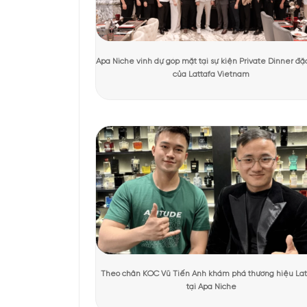
Tác giả:
Thu Hương
Người kiểm duyệt:
Dươ
KHÁCH HÀNG TRẢI NGHIỆM SẢN 