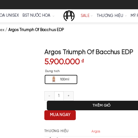
Ữ
NƯỚC HOA UNISEX
BST NƯỚC HOA
SALE
 Argos Unisex
/
Argos Triumph Of Bacchus EDP
Argos Triumph Of
5.900.000
₫
Dung tích
100ml
Argos Triumph Of Bacchus EDP s
T
MUA NGAY