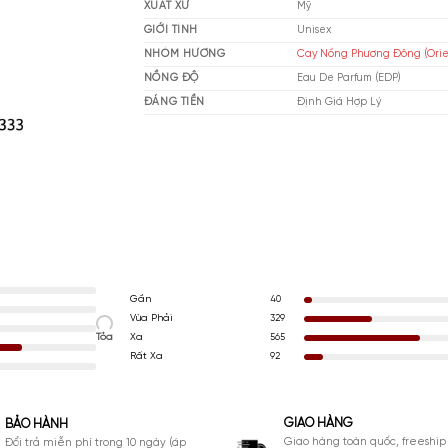
THƯƠNG HIỆU
Ar
XUẤT XỨ
Mỹ
GIỚI TÍNH
Un
NHÓM HƯƠNG
Ca
NỒNG ĐỘ
Ea
ĐÁNG TIỀN
Đị
Gần
40