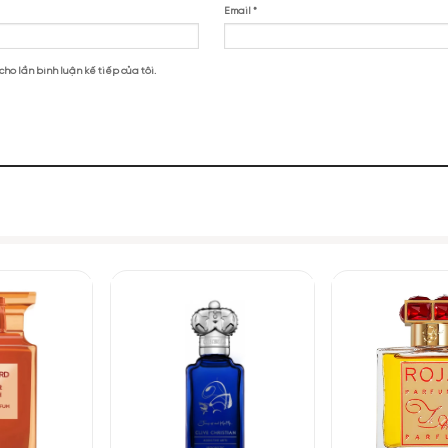
s Triumph Of Bacchus EDP”