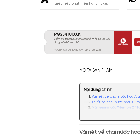
Khá 6-8H
175
Lưu
Lâu 9-12H
665
Rất Lâu Trên 12H
141
CAM KẾT
Cam kết chính hãng. Nhận ngay 10
triệu nếu phát hiện hàng Fake.
MÔ TẢ SẢN PHẨM