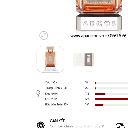
Yếu 1-3H
18
Trung Bình 4-5H
20