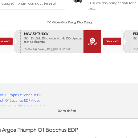
Vừa Phải
329
Tỏa
Xa
565
Rất Xa
92
GIA
BẢO HÀNH
Giao 
Đổi trả miễn phí trong 10 ngày (áp
100% 
dụng sản phẩm còn nguyên seal).
trước.