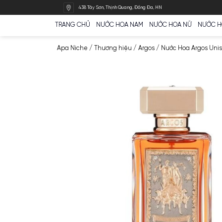
Bỏ
438 Tây Sơn, Thịnh Quang, Đống Đa, HN
qua
nội
TRANG CHỦ
NƯỚC HOA NAM
NƯỚC HOA N
dung
Apa Niche
/
Thương hiệu
/
Argos
/
Nước Hoa