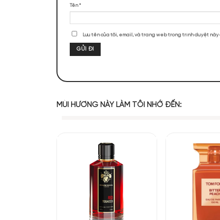
ĐÁNH GIÁ SẢN PHẨM
Chưa có đánh giá nào.
Hãy là người đầu tiên nhận xét “Argo
Đánh giá của bạn
*
Đánh giá của bạn
*