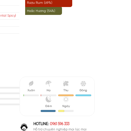
Hổ Phách (72%)
gos
Phấn (69%)
Rượu Rum (69%)
isex
Hoắc Hương (54%)
y Nồng Phương Đông (Oriental Spicy)
u De Parfum (EDP)
nh Giá Hợp Lý
Xuân
Hạ
Thu