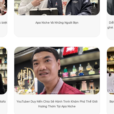
ng Mạnh Cường
Ngày cập nhật:
31/07/2026
2107 lượt x
PHẨM TẠI APANICHE