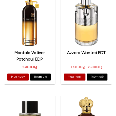
Montale Vetiver
Azzaro Wanted EDT
Patchouli EDP
2.400.000
₫
1.700.000
₫
–
2.350.000
₫
Mua ngay
Thêm giỏ
Mua ngay
Thêm giỏ