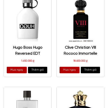
Hugo Boss Hugo
Clive Christian VIII
Reversed EDT
Rococo Immortelle
1.650.000
₫
18.600.000
₫
Mua ngay
Thêm giỏ
Mua ngay
Thêm giỏ