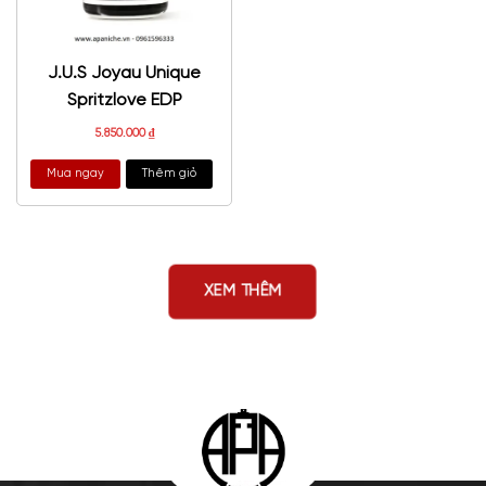
J.U.S Joyau Unique
Spritzlove EDP
5.850.000
₫
Mua ngay
Thêm giỏ
XEM THÊM