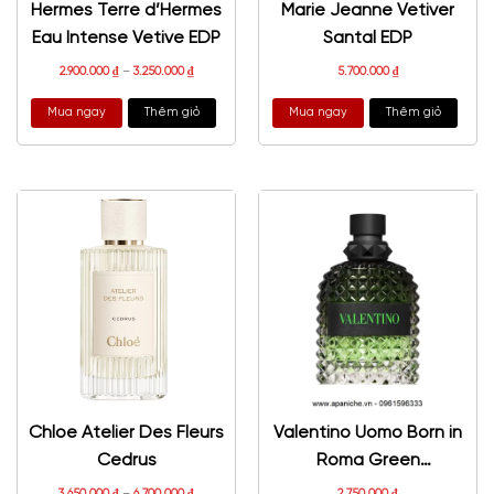
Hermes Terre d’Hermes
Marie Jeanne Vetiver
Eau Intense Vetive EDP
Santal EDP
2.900.000
₫
–
3.250.000
₫
5.700.000
₫
Mua ngay
Thêm giỏ
Mua ngay
Thêm giỏ
Chloe Atelier Des Fleurs
Valentino Uomo Born in
Cedrus
Roma Green
Stravaganza EDT