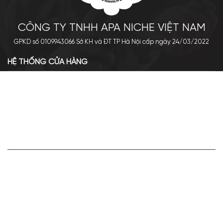
CÔNG TY TNHH APA NICHE VIỆT NAM
GPKD số 0109943066 Sở KH và ĐT TP Hà Nội cấp ngày 24/03/2022
HỆ THỐNG CỬA HÀNG
Cơ sở chính: 438 Tây Sơn - Đống Đa - Hà Nội
Hotline: 0961.596.333
Chi nhánh: Số 05, Lô OC 5-2, KĐT Shining City, Sơn La
Hotline: 085.90.66666
VỀ APA NICHE
Giới thiệu về Apa Niche
Tuyển dụng
Điều khoản sử dụng
Hoạt động của doanh nghiệp