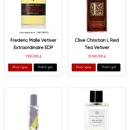
Frederic Malle Vetiver
Clive Christian L Red
Extraordinaire EDP
Tea Vetiver
7.500.000
₫
13.500.000
₫
Mua ngay
Thêm giỏ
Mua ngay
Thêm giỏ