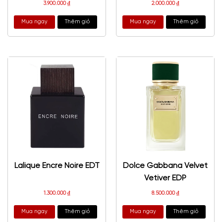
3.900.000
₫
2.000.000
₫
Mua ngay
Thêm giỏ
Mua ngay
Thêm giỏ
Lalique Encre Noire EDT
Dolce Gabbana Velvet
Vetiver EDP
1.300.000
₫
8.500.000
₫
Mua ngay
Thêm giỏ
Mua ngay
Thêm giỏ