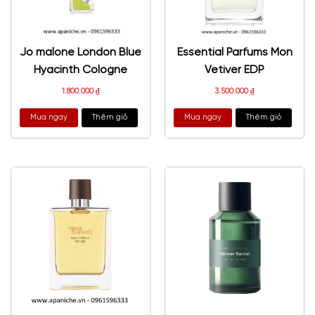
Jo malone London Blue
Essential Parfums Mon
Hyacinth Cologne
Vetiver EDP
1.800.000
₫
3.500.000
₫
Mua ngay
Thêm giỏ
Mua ngay
Thêm giỏ