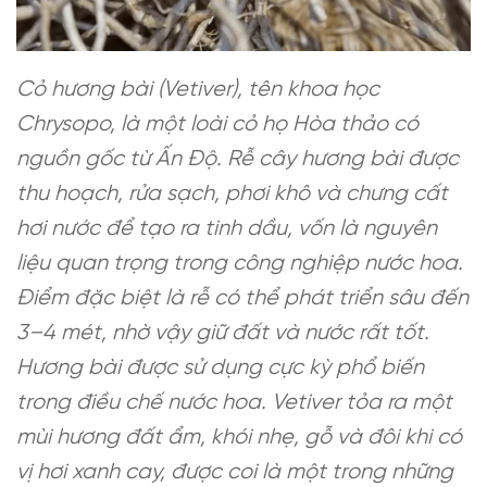
Cỏ hương bài (Vetiver), tên khoa học
Chrysopo, là một loài cỏ họ Hòa thảo có
nguồn gốc từ Ấn Độ. Rễ cây hương bài được
thu hoạch, rửa sạch, phơi khô và chưng cất
hơi nước để tạo ra tinh dầu, vốn là nguyên
liệu quan trọng trong công nghiệp nước hoa.
Điểm đặc biệt là rễ có thể phát triển sâu đến
3–4 mét, nhờ vậy giữ đất và nước rất tốt.
Hương bài được sử dụng cực kỳ phổ biến
trong điều chế nước hoa. Vetiver tỏa ra một
mùi hương đất ẩm, khói nhẹ, gỗ và đôi khi có
vị hơi xanh cay, được coi là một trong những