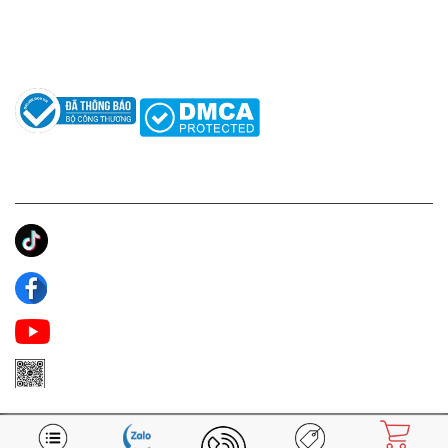
Hướng dẫn sử dụng nước hoa
Câu hỏi thường gặp
Tác giả
KẾT NỐI CHÚNG TÔI
Ánh Apa Niche
Apa Niche
Apa Niche Nước Hoa Hàng Hiệu
Zalo Apa Niche