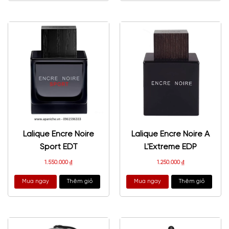
Lalique Encre Noire
Lalique Encre Noire A
Sport EDT
L'Extreme EDP
1.550.000
₫
1.250.000
₫
Mua ngay
Thêm giỏ
Mua ngay
Thêm giỏ