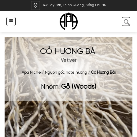
Bỏ
438 Tây Sơn, Thịnh Quang, Đống Đa, HN
qua
nội
dung
CỎ HƯƠNG BÀI
Vetiver
Apa Niche
/
Nguồn gốc note hương
/
Cỏ Hương Bài
Nhóm:
Gỗ (Woods)