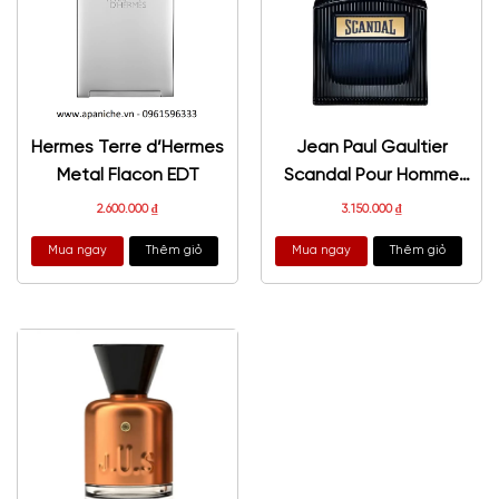
Hermes Terre d’Hermes
Jean Paul Gaultier
Metal Flacon EDT
Scandal Pour Homme
Intense 2025
2.600.000
₫
3.150.000
₫
Mua ngay
Thêm giỏ
Mua ngay
Thêm giỏ