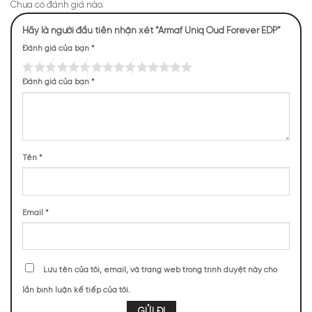
Chưa có đánh giá nào.
Hãy là người đầu tiên nhận xét “Armaf Uniq Oud Forever EDP”
Đánh giá của bạn
*
Đánh giá của bạn
*
Mùi hương của Uniq Oud Forever
NHỮNG NOTE HƯƠNG THEO CẢM NHẬN
Tên
*
THỰC TẾ
8 (18,60%)
8 (18,60%)
8 (18,60%)
4 (9,30%)
Email
*
3 (6,98%)
3 (6,98%)
3 (6,98%)
2 (4,65%)
Lưu tên của tôi, email, và trang web trong trình duyệt này cho
2 (4,65%)
1 (2,33%)
lần bình luận kế tiếp của tôi.