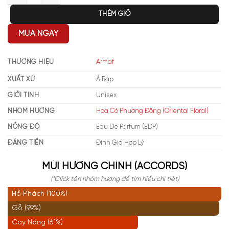
THÊM GIỎ
MUA NGAY
THƯƠNG HIỆU
Armaf
XUẤT XỨ
Ả Rập
GIỚI TÍNH
Unisex
NHÓM HƯƠNG
Hoa Cỏ Phương Đông (Oriental Floral)
NỒNG ĐỘ
Eau De Parfum (EDP)
ĐÁNG TIỀN
Định Giá Hợp Lý
MÙI HƯƠNG CHÍNH (ACCORDS)
(*Click tên nhóm hương để tìm hiểu chi tiết)
Hổ Phách (100%)
Gỗ (99%)
Cay Nồng (61%)