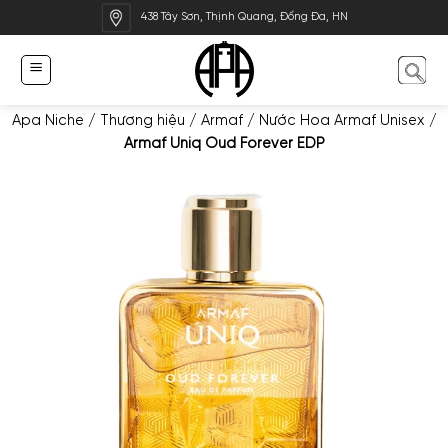
Bỏ
438 Tây Sơn, Thịnh Quang, Đống Đa, HN
qua
nội
dung
Apa Niche
/
Thương hiệu
/
Armaf
/
Nước Hoa Armaf Unisex
/
Armaf Uniq Oud Forever EDP