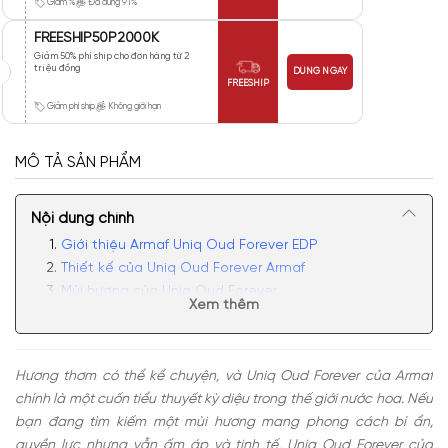
Giảm %
Đã dùng 91%
FREESHIP50P2000K
Giảm 50% phí ship cho đơn hàng từ 2
triệu đồng
DÙNG NGAY
FREESHIP
Giảm phí ship
Không giới hạn
MÔ TẢ SẢN PHẨM
Nội dung chính
Giới thiệu Armaf Uniq Oud Forever EDP
Thiết kế của Uniq Oud Forever Armaf
Mùi hương của Uniq Oud Forever
Xem thêm
Có nên mua nước hoa unisex Uniq Oud Forever EDP
Hương thơm có thể kể chuyện, và Uniq Oud Forever của Armaf
chính là một cuốn tiểu thuyết kỳ diệu trong thế giới nước hoa. Nếu
bạn đang tìm kiếm một mùi hương mang phong cách bí ẩn,
quyền lực nhưng vẫn ấm áp và tinh tế, Uniq Oud Forever của