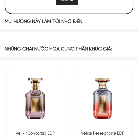
TOP NOTES
MÙI HƯƠNG NÀY LÀM TÔI NHỚ ĐẾN:
Nhụy hoa nghệ
Cam Bergamot
Tiêu Hồng
Bạch Đậu Khấu
tây
MIDDLE NOTES
NHỮNG CHAI NƯỚC HOA CÙNG PHÂN KHÚC GIÁ:
Tinh Dầu Cỏ
Hoa Nhài
Hoa Mộc Tê
Gấu
BASE NOTES
Xạ Hương Tổng
Hợp
Hoắc Hương
Ambroxan
Ambrocenide
Cashmeran
Velixir Concordia EDP
Velixir Persephone EDP
Mùi hương của Uniq Oud Forever Armaf tựa như một bản giao