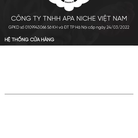
CÔNG TY TNHH APA NICHE VIỆT NAM
GPKD số 0109943066 Sở KH và ĐT TP Hà Nội cấp ngày 24/03/2022
HỆ THỐNG CỬA HÀNG
Cơ sở chính: 438 Tây Sơn - Đống Đa - Hà Nội
Hotline: 0961.596.333
Chi nhánh: Số 05, Lô OC 5-2, KĐT Shining City, Sơn La
Hotline: 085.90.66666
VỀ APA NICHE
Giới thiệu về Apa Niche
Tuyển dụng
Điều khoản sử dụng
Hoạt động của doanh nghiệp