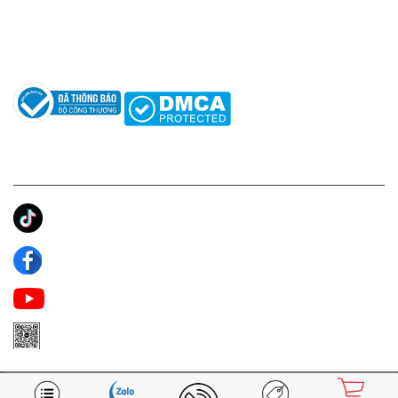
Hướng dẫn sử dụng nước hoa
Câu hỏi thường gặp
Tác giả
KẾT NỐI CHÚNG TÔI
Ánh Apa Niche
Apa Niche
Apa Niche Nước Hoa Hàng Hiệu
Zalo Apa Niche