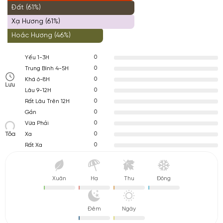
Đất (61%)
Xạ Hương (61%)
Hoắc Hương (46%)
0
Yếu 1-3H
0
Trung Bình 4-5H
0
Khá 6-8H
Lưu
0
Lâu 9-12H
0
Rất Lâu Trên 12H
0
Gần
0
Vừa Phải
Tỏa
0
Xa
0
Rất Xa
Xuân
Hạ
Thu
Đông
Đêm
Ngày