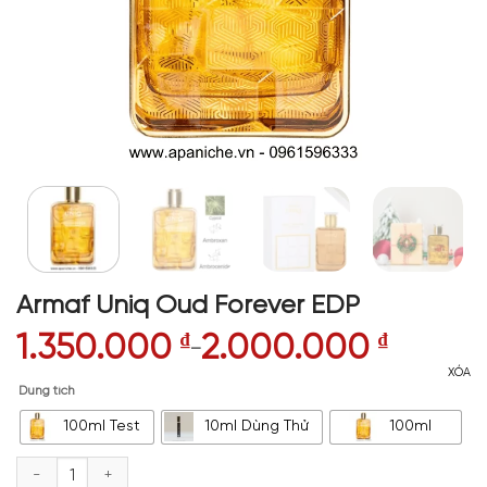
Armaf Uniq Oud Forever EDP
1.350.000
₫
2.000.000
₫
–
XÓA
Dung tích
100ml Test
10ml Dùng Thử
100ml
Armaf Uniq Oud Forever EDP số lượng