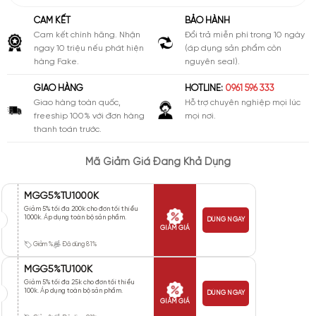
CAM KẾT
BẢO HÀNH
Cam kết chính hãng. Nhận
Đổi trả miễn phí trong 10 ngày
ngay 10 triệu nếu phát hiện
(áp dụng sản phẩm còn
hàng Fake.
nguyên seal).
GIAO HÀNG
HOTLINE:
0961 596 333
Giao hàng toàn quốc,
Hỗ trợ chuyên nghiệp mọi lúc
freeship 100% với đơn hàng
mọi nơi.
thanh toán trước.
Mã Giảm Giá Đang Khả Dụng
MGG5%TU1000K
Giảm 5% tối đa 200k cho đơn tối thiểu
1000k. Áp dụng toàn bộ sản phẩm.
DÙNG NGAY
GIẢM GIÁ
Giảm %
Đã dùng 81%
MGG5%TU100K
Giảm 5% tối đa 25k cho đơn tối thiểu
100k. Áp dụng toàn bộ sản phẩm.
DÙNG NGAY
GIẢM GIÁ