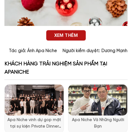
XEM THÊM
Tác giả:
Ánh Apa Niche
Người kiểm duyệt:
Dương Mạnh 
KHÁCH HÀNG TRẢI NGHIỆM SẢN PHẨM TẠI
APANICHE
Thiết kế của Uniq Oud Forever Armaf
Apa Niche vinh dự góp mặt
Apa Niche Và Những Người
Nhìn vào Uniq Oud Forever, bạn sẽ ngay lập tức cảm nhận
tại sự kiện Private Dinner
Bạn
được một tác phẩm nghệ thuật đích thực. Lớp vỏ ngoài với