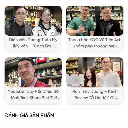
đặc biệt của Lattafa
màu trắng thanh lịch kết hợp các đường viền vàng ánh kim
Vietnam
toát lên sự sang trọng và đẳng cấp. Chai nước hoa bên trong
với màu hổ phách óng ánh, các họa tiết được chạm khắc tinh
xảo như một viên ngọc quý trong bộ sưu tập của bất kỳ ai.
Đặc biệt, thiết kế chai cầm chắc tay, gợi lên cảm giác vững
chãi nhưng vẫn mềm mại ở các góc cạnh – một sự kết hợp
Diễn viên Trương Thảo My
Theo chân KOC Vũ Tiến Anh
đối lập đầy thú vị.
(Mỹ Vân – “Cách Em 1
khám phá thương hiệu
Millimet”) ghé Apa Niche và
Lattafa tại Apa Niche
chia sẻ trải nghiệm chọn
nước hoa đầy thú vị
YouTuber Duy Nến Chia Sẻ
Bạn Thùy Dương – Kênh
Hành Trình Khám Phá Thế
Review “Ở Hà Nội” Có
Giới Hương Thơm Tại Apa
Những Trải Nghiệm Thú Vị Tại
Niche
Apa Niche
ĐÁNH GIÁ SẢN PHẨM