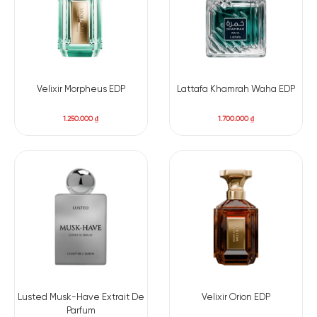
Hương cuối: Ambroxan, Ambrocenide, hoắc hương,
cashmere.
Velixir Morpheus EDP
Lattafa Khamrah Waha EDP
1.250.000
₫
1.700.000
₫
Lusted Musk-Have Extrait De
Velixir Orion EDP
Parfum