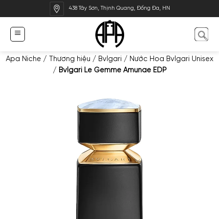
Bỏ
438 Tây Sơn, Thịnh Quang, Đống Đa, HN
qua
nội
dung
Apa Niche
/
Thương hiệu
/
Bvlgari
/
Nước Hoa Bvlgari Unisex
/
Bvlgari Le Gemme Amunae EDP