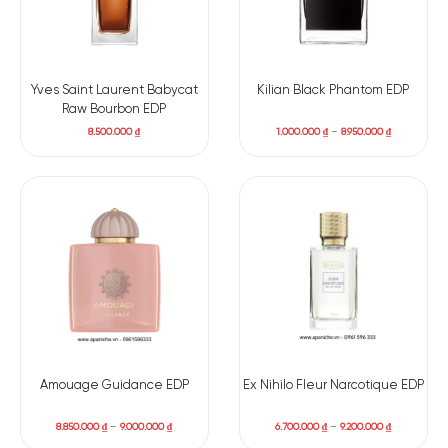
Yves Saint Laurent Babycat
Kilian Black Phantom EDP
Raw Bourbon EDP
8.500.000
₫
1.000.000
₫
–
8.950.000
₫
Amouage Guidance EDP
Ex Nihilo Fleur Narcotique EDP
8.850.000
₫
–
9.000.000
₫
6.700.000
₫
–
9.200.000
₫