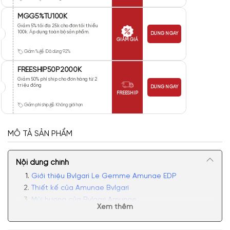
MGG5%TU100K
Giảm 5% tối đa 25k cho đơn tối thiểu
100k. Áp dụng toàn bộ sản phẩm.
DÙNG NGAY
GIẢM GIÁ
Giảm %
Đã dùng 92%
FREESHIP50P2000K
Giảm 50% phí ship cho đơn hàng từ 2
triệu đồng
DÙNG NGAY
FREESHIP
Giảm phí ship
Không giới hạn
MÔ TẢ SẢN PHẨM
Nội dung chính
Giới thiệu Bvlgari Le Gemme Amunae EDP
Thiết kế của Amunae Bvlgari
Mùi hương của Bvlgari Amunae
Xem thêm
Có nên mua nước hoa unisex Bvlgari Le Gemme
Amunae không?