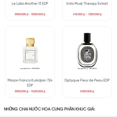
mặt của hạt ambrette – nguyên liệu gợi mùi xạ hương thực
Le Labo Another 13 EDP
Initio Musk Therapy Extrait
vật nhẹ nhàng, giúp tầng hương giữa trở nên mượt mà và
uyển chuyển hơn. Lớp hương cuối với xạ hương đen và gỗ sồi
3.900.000
₫
–
9.000.000
₫
470.000
₫
–
7.200.000
₫
mang lại chiều sâu ấm áp, có phần bí ẩn, để lại dấu ấn bền
vững mà không quá dày.
Các tầng hương chính:
Hương đầu: Anđehit, cây ô liu.
Hương giữa: Hoa nhài, cây xạ hương.
Hương cuối: Xạ hương đen, sồi.
Maison Francis Kurkdjian 724
Diptyque Fleur de Peau EDP
EDP
3.900.000
₫
–
9.400.000
₫
5.500.000
₫
NHỮNG CHAI NƯỚC HOA CÙNG PHÂN KHÚC GIÁ: