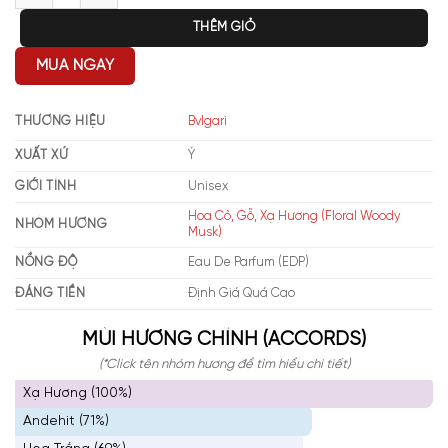
THÊM GIỎ
MUA NGAY
THƯƠNG HIỆU
Bvlgari
XUẤT XỨ
Ý
GIỚI TÍNH
Unisex
Hoa Cỏ, Gỗ, Xạ Hương (Floral Woody
NHÓM HƯƠNG
Musk)
NỒNG ĐỘ
Eau De Parfum (EDP)
ĐÁNG TIỀN
Định Giá Quá Cao
MÙI HƯƠNG CHÍNH (ACCORDS)
(*Click tên nhóm hương để tìm hiểu chi tiết)
Xạ Hương (100%)
Andehit (71%)