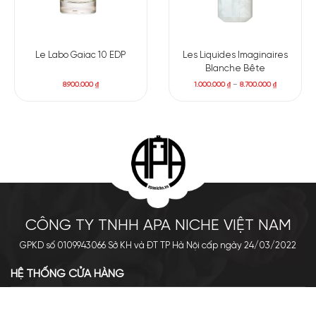
Le Labo Gaiac 10 EDP
Les Liquides Imaginaires
Blanche Bête
8.900.000
₫
1.000.000
₫
–
8.700.000
₫
CÔNG TY TNHH APA NICHE VIỆT NAM
GPKD số 0109943066 Sở KH và ĐT TP Hà Nội cấp ngày 24/03/2022
HỆ THỐNG CỬA HÀNG
Cơ sở chính: 438 Tây Sơn - Đống Đa - Hà Nội