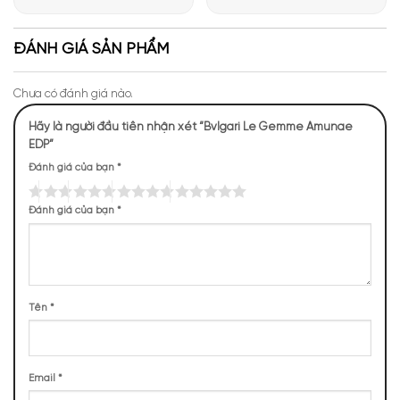
Giới Hương Thơm Tại Apa
Những Trải Nghiệm Thú Vị Tại
Niche
Apa Niche
ĐÁNH GIÁ SẢN PHẨM
Chưa có đánh giá nào.
Hãy là người đầu tiên nhận xét “Bvlgari Le Gemme Amunae
EDP”
Mùi hương của Bvlgari Amunae
Đánh giá của bạn
*
NHỮNG NOTE HƯƠNG THEO CẢM NHẬN
THỰC TẾ
Đánh giá của bạn
*
209 (20,73%)
194 (19,25%)
194 (19,25%)
194 (19,25%)
132 (13,10%)
85 (8,43%)
Tên
*
TOP NOTES
Email
*