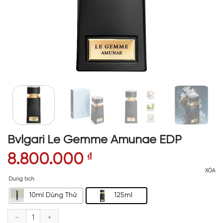
Bvlgari Le Gemme Amunae EDP
8.800.000
₫
XÓA
Dung tích
10ml Dùng Thử
125ml
Bvlgari Le Gemme Amunae EDP số lượng