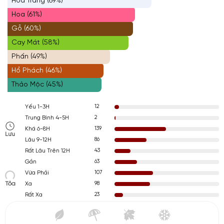
Hoa Trắng (69%)
Hoa (61%)
Gỗ (60%)
Cay Mát (58%)
Phấn (49%)
Hổ Phách (46%)
Thảo Mộc (45%)
12
Yếu 1-3H
2
Trung Bình 4-5H
139
Khá 6-8H
Lưu
86
Lâu 9-12H
43
Rất Lâu Trên 12H
63
Gần
107
Vừa Phải
Tỏa
98
Xa
23
Rất Xa