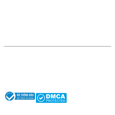
Chính sách thanh toán
Chính sách vận chuyển - giao nhận - kiểm hàng
Chính sách đổi hàng - trả hàng - hoàn tiền
Chính sách bảo mật thông tin
HỖ TRỢ KHÁCH HÀNG
Hotline: 0961596333
Hỗ trợ: hotro@apaniche.vn
Hướng dẫn sử dụng nước hoa
Câu hỏi thường gặp
Tác giả