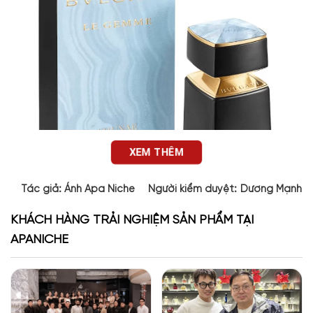
XEM THÊM
Tác giả:
Ánh Apa Niche
Người kiểm duyệt:
Dương Mạnh 
KHÁCH HÀNG TRẢI NGHIỆM SẢN PHẨM TẠI
APANICHE
Thiết kế của Amunae Bvlgari
BVL Amunae sở hữu thiết kế sang trọng mang tính biểu tượng
của dòng Le Gemme. Chai nước hoa có dạng trụ cao vững