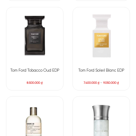
Tom Ford Tobacco Oud EDP
Tom Ford Soleil Blanc EDP
8.500.000
₫
7.400.000
₫
–
9.050.000
₫