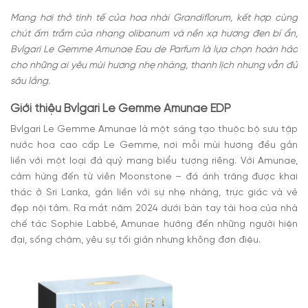
Mang hơi thở tinh tế của hoa nhài Grandiflorum, kết hợp cùng
chút ấm trầm của nhang olibanum và nền xạ hương đen bí ẩn,
Bvlgari Le Gemme Amunae Eau de Parfum là lựa chọn hoàn hảo
cho những ai yêu mùi hương nhẹ nhàng, thanh lịch nhưng vẫn đủ
sâu lắng.
Giới thiệu Bvlgari Le Gemme Amunae EDP
Bvlgari Le Gemme Amunae là một sáng tạo thuộc bộ sưu tập
nước hoa cao cấp Le Gemme, nơi mỗi mùi hương đều gắn
liền với một loại đá quý mang biểu tượng riêng. Với Amunae,
cảm hứng đến từ viên Moonstone – đá ánh trăng được khai
thác ở Sri Lanka, gắn liền với sự nhẹ nhàng, trực giác và vẻ
đẹp nội tâm. Ra mắt năm 2024 dưới bàn tay tài hoa của nhà
chế tác Sophie Labbé, Amunae hướng đến những người hiện
đại, sống chậm, yêu sự tối giản nhưng không đơn điệu.