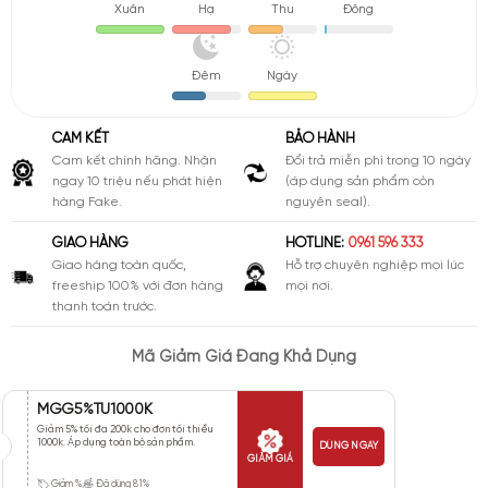
Xuân
Hạ
Thu
Đông
Đêm
Ngày
CAM KẾT
BẢO HÀNH
Cam kết chính hãng. Nhận
Đổi trả miễn phí trong 10 ngày
ngay 10 triệu nếu phát hiện
(áp dụng sản phẩm còn
hàng Fake.
nguyên seal).
GIAO HÀNG
HOTLINE:
0961 596 333
Giao hàng toàn quốc,
Hỗ trợ chuyên nghiệp mọi lúc
freeship 100% với đơn hàng
mọi nơi.
thanh toán trước.
Mã Giảm Giá Đang Khả Dụng
MGG5%TU1000K
Giảm 5% tối đa 200k cho đơn tối thiểu
1000k. Áp dụng toàn bộ sản phẩm.
DÙNG NGAY
GIẢM GIÁ
Giảm %
Đã dùng 81%