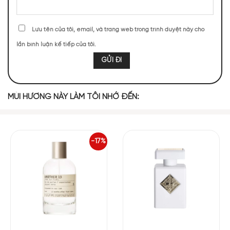
Nhũ Hương
Anđêhít
Lưu tên của tôi, email, và trang web trong trình duyệt này cho
lần bình luận kế tiếp của tôi.
MIDDLE NOTES
Hoa Nhài
Hạt Xạ Đen
MÙI HƯƠNG NÀY LÀM TÔI NHỚ ĐẾN:
BASE NOTES
-17%
Gỗ Sồi
Xạ Hương
Amunae Bvlgari mở ra bằng một làn hương trong trẻo nhờ
aldehyde, hòa quyện cùng nhang trầm olibanum nhẹ nhàng.
Khi mùi hương dần ổn định, hoa nhài Grandiflorum từ Ấn Độ
bắt đầu lan tỏa, một hương hoa trắng không quá nồng, mềm
mại, thanh khiết và đầy nữ tính. Điểm đặc biệt nằm ở sự có