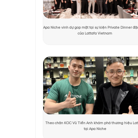
Tác giả:
Ánh Apa Niche
Người kiểm duyệt:
KHÁCH HÀNG TRẢI NGHIỆM SẢN 
Thiết kế của Spi
Vẫn giữ nguyên ngôn ng
trong suốt để lộ nước 
xảo là điểm nhấn đặc 
thể gợi cảm giác một “n