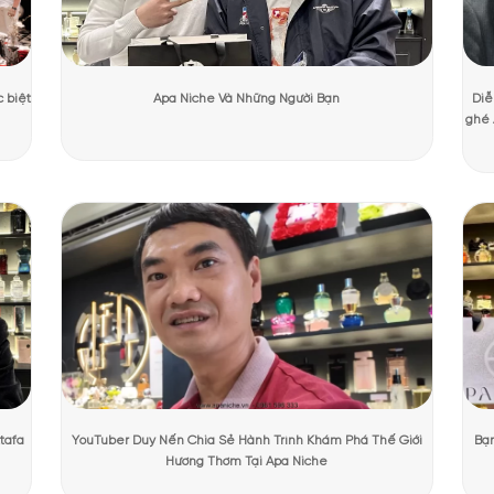
Dương Mạnh Cường
Ngày cập nhật:
31/07/2026
1132 lư
PHẨM TẠI APANICHE
ky Muse Ex Nihilo
ữ thiết kế quen thuộc của nhà Ex Nihilo, Spiky Muse sở hữu ngoại hìn
hoa màu vàng nhạt thanh lịch, nhấn mạnh sự tinh khiết và tinh tế củ
trưng, mang lại cảm giác sang trọng, hiện đại, như một món đồ xa xỉ
àng thơ hiện đại” – lịch lãm, thông minh và nổi bật mà không cần lên 