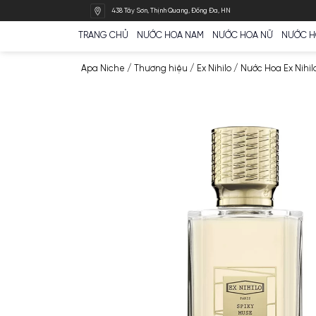
Bỏ
438 Tây Sơn, Thịnh Quang, Đống Đa, HN
qua
nội
TRANG CHỦ
NƯỚC HOA NAM
NƯỚC HOA N
dung
Apa Niche
/
Thương hiệu
/
Ex Nihilo
/
Nước H