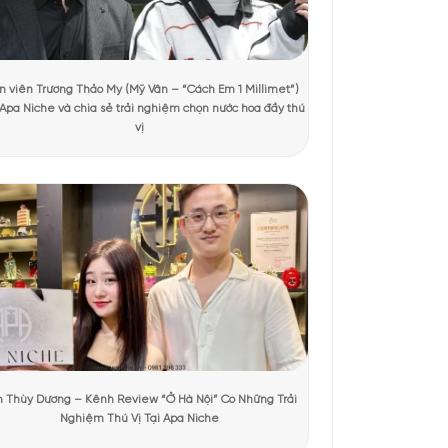
ợt xem
h vuông vức, sang trọng và tinh giản. Thân chai thủy tinh
a sản phẩm. Phần nắp vàng ánh kim được chạm vân nổi tinh
 dành cho những người có gu thẩm mỹ riêng biệt. Cả tổng
tiếng.