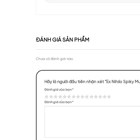
Apa Niche vinh dự góp mặt tại sự kiện Priva
của Lattafa Vietnam
Theo chân KOC Vũ Tiến Anh khám phá thươ
tại Apa Niche