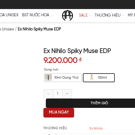
Ữ
NƯỚC HOA UNISEX
BST NƯỚC HOA
SALE
oa Ex Nihilo Unisex
/
Ex Nihilo Spiky Muse EDP
Ex Nihilo Spiky Mu
9.200.000
₫
Dung tích
10ml Dùng Thử
Ex Nihilo Spiky Muse EDP số lượ
T
MUA NGAY