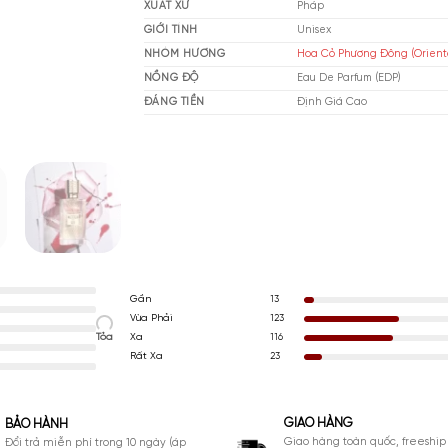
THƯƠNG HIỆU
Ex 
XUẤT XỨ
Ph
GIỚI TÍNH
Un
NHÓM HƯƠNG
Hoa
NỒNG ĐỘ
Ea
ĐÁNG TIỀN
Đị
Gần
13