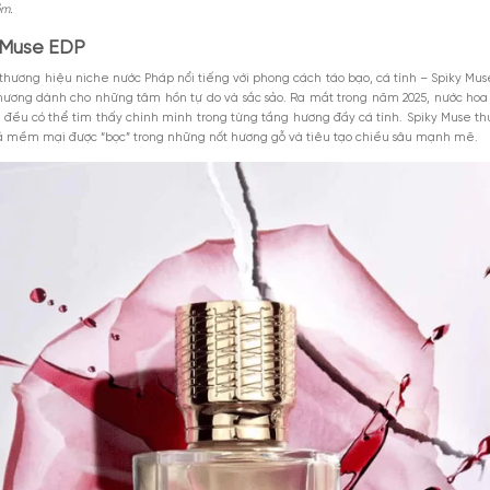
hilo Spiky Muse EDP
M
ky Muse Ex Nihilo
Spiky Muse
Xem thêm
MGG5%TU100K
c hoa unisex Spiky Muse EDP không?
iểu 1000k. Áp
Giảm 5% tối đa 25k cho
DÙNG NGAY
toàn bộ sản phẩm.
GIẢM GIÁ
 mùi hương của sự đối lập tinh tế – khi hoa hồng và dâu tây mang lại cảm 
8-2026
Giảm %
Đã dùng 9
x™ để tạo nên một cái kết đậm chất hiện đại và quyến rũ. Mùi hương nà
không yếu mềm.
hilo Spiky Muse EDP
a Ex Nihilo – thương hiệu niche nước Pháp nổi tiếng với phong cách tá
 dung mùi hương dành cho những tâm hồn tự do và sắc sảo. Ra mắt t
mọi giới tính đều có thể tìm thấy chính mình trong từng tầng hương đầ
p hương hoa quả mềm mại được “bọc” trong những nốt hương gỗ và tiêu 