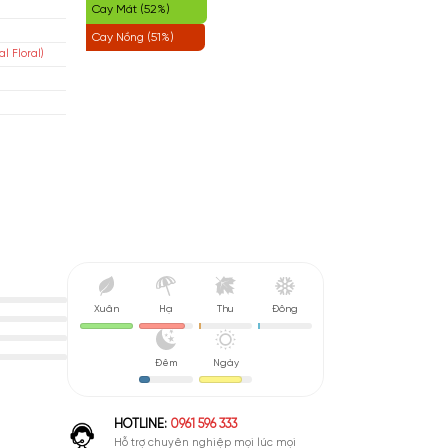
Hoa (56%)
Nihilo
Cay Nhẹ (54%)
áp
Cay Mát (52%)
isex
Cay Nồng (51%)
 Cỏ Phương Đông (Oriental Floral)
u De Parfum (EDP)
nh Giá Cao
Xuân
Hạ
Thu