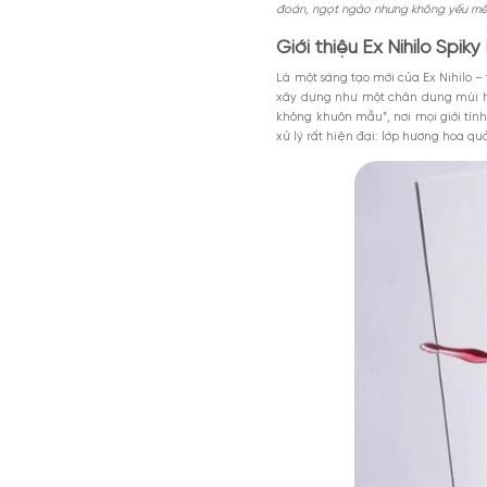
Nội dung chính
Giới thiệu Ex Ni
Thiết kế của Spi
Mùi hương của 
MGG5%TU1000K
Có nên mua nướ
Giảm 5% tối đa 200k cho đơn tối th
dụng toàn bộ sản phẩm.
Ex Nihilo Spiky Muse là
Giảm %
Đã dùng 81%
HSD: 31-0
Akigalawood và Ambrofi
đoán, ngọt ngào nhưng 
Giới thiệu Ex Ni
Là một sáng tạo mới củ
xây dựng như một chân
không khuôn mẫu”, nơi 
xử lý rất hiện đại: lớ