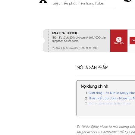
Khá 6-8H
102
Lưu
Lâu 9-12H
111
Rất Lâu Trên 12H
43
CAM KẾT
Cam kết chính hãng. Nhận ngay 10
triệu nếu phát hiện hàng Fake.
MÔ TẢ SẢN PHẨM