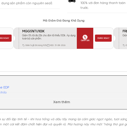
Vừa Phải
123
Tỏa
Xa
116
Rất Xa
23
GIA
BẢO HÀNH
Giao 
Đổi trả miễn phí trong 10 ngày (áp
100% 
dụng sản phẩm còn nguyên seal).
trước.