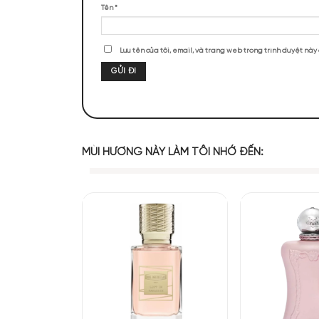
ĐÁNH GIÁ SẢN PHẨM
Chưa có đánh giá nào.
Hãy là người đầu tiên nhận xét “Ex Ni
Đánh giá của bạn
*
Mùi hương của 
Đánh giá của bạn
*