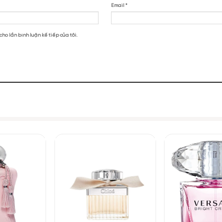
hilo Spiky Muse EDP”
Spiky Muse