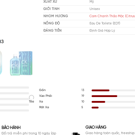
THƯƠNG HIỆU
Cal
XUẤT XỨ
Mỹ
GIỚI TÍNH
Un
NHÓM HƯƠNG
Ca
NỒNG ĐỘ
Eau
ĐÁNG TIỀN
Đị
Gần
13