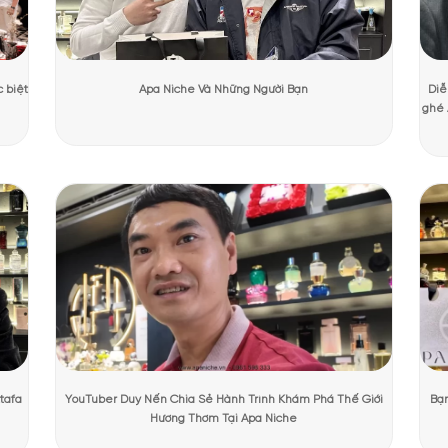
ương Mạnh Cường
Ngày cập nhật:
31/07/2026
2402 lượt
PHẨM TẠI APANICHE
nước hoa CK One Summer EDT
Summer EDT
được thiết kế đơn giản nhưng vẫn mang đậm phong cách 
sắc tươi sáng, phản ánh sự mới mẻ và năng động của mùa hè. Trên v