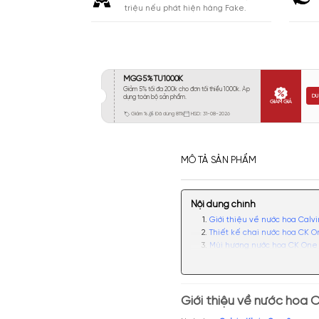
Khá 6-8H
19
Lưu
Lâu 9-12H
7
Rất Lâu Trên 12H
2
CAM KẾT
Cam kết chính hãng. Nhận ngay 10
triệu nếu phát hiện hàng Fake.
MÔ TẢ SẢN PHẨM