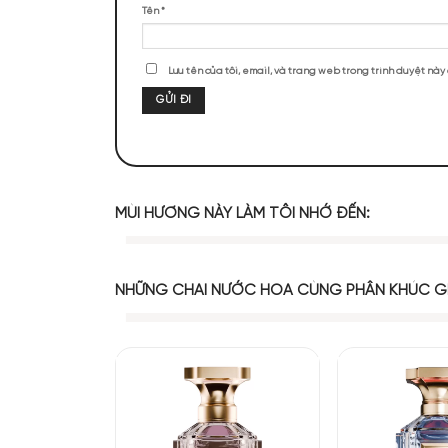
ĐÁNH GIÁ SẢN PHẨM
Chưa có đánh giá nào.
Hãy là người đầu tiên nhận xét “Calv
Đánh giá của bạn
*
Đánh giá của bạn
*