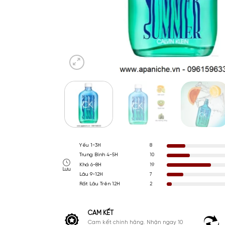
Yếu 1-3H
8
Trung Bình 4-5H
10