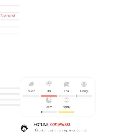
Nhiệt Đới (52%)
vin Klein
Xạ Hương (47%)
isex
m Chanh Thảo Mộc (Citrus Aromatic)
 De Toilete (EDT)
nh Giá Hợp Lý
Xuân
Hạ
Thu