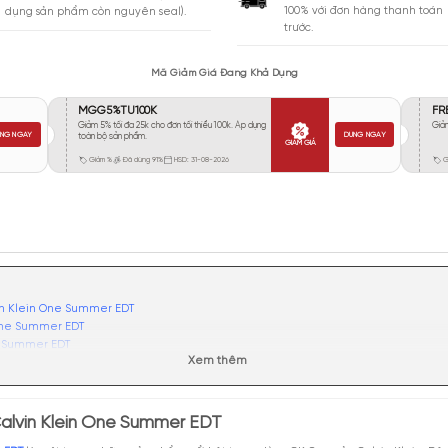
Vừa Phải
19
Tỏa
Xa
10
Rất Xa
5
GIA
BẢO HÀNH
Giao 
Đổi trả miễn phí trong 10 ngày (áp
100% 
dụng sản phẩm còn nguyên seal).
trước.