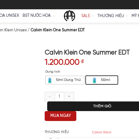
Ữ
NƯỚC HOA UNISEX
BST NƯỚC HOA
SALE
c Hoa Calvin Klein Unisex
/
Calvin Klein One Summer EDT
Calvin Klein One
1.200.000
₫
Dung tích
10ml Dùng Thử
Calvin Klein One Summer EDT s
T
MUA NGAY