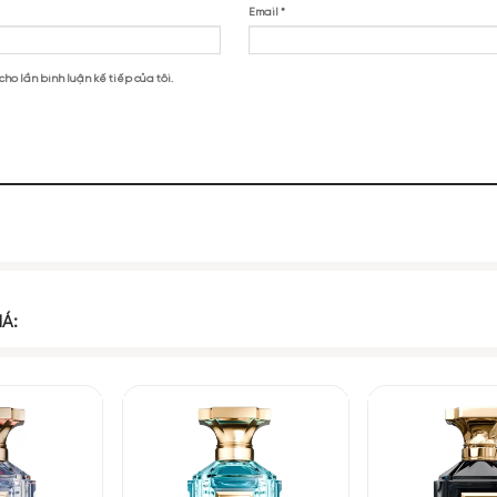
in Klein One Summer EDT”