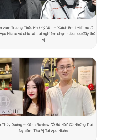
 xem
hiện đại và trẻ trung của thương hiệu Calvin Klein. Vỏ
ỏ hộp là những đường sóng màu xanh khiến chúng ta liên