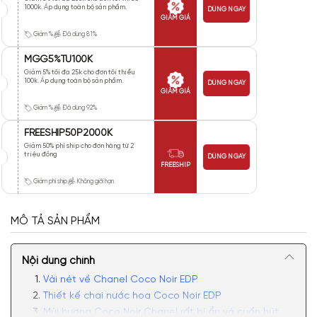
1000k. Áp dụng toàn bộ sản phẩm.
DÙNG NGAY
GIẢM GIÁ
Giảm %
Đã dùng 81%
MGG5%TU100K
Giảm 5% tối đa 25k cho đơn tối thiểu
100k. Áp dụng toàn bộ sản phẩm.
DÙNG NGAY
GIẢM GIÁ
Giảm %
Đã dùng 92%
FREESHIP50P2000K
Giảm 50% phí ship cho đơn hàng từ 2
triệu đồng
DÙNG NGAY
FREESHIP
Giảm phí ship
Không giới hạn
MÔ TẢ SẢN PHẨM
Nội dung chính
Vài nét về Chanel Coco Noir EDP
Thiết kế chai nước hoa Coco Noir EDP
Mùi hương Coco Noir Chanel rất bí ẩn và cuốn hút