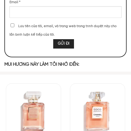
Email
*
THỰC TẾ
2577 (13,12%)
1825 (9,29%)
1681 (8,56%)
1551 (7,90%)
Lưu tên của tôi, email, và trang web trong trình duyệt này cho
lần bình luận kế tiếp của tôi.
1545 (7,87%)
1412 (7,19%)
1307 (6,66%)
1206 (6,14%)
1143 (5,82%)
1054 (5,37%)
MÙI HƯƠNG NÀY LÀM TÔI NHỚ ĐẾN:
TOP NOTES
Cam
Cam Bergamot
Bưởi
MIDDLE NOTES
Hoa Thủy Tiên
Hoa Nhài
Phong Lữ
Hoa Hồng