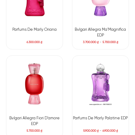
Parfums De Marly Oriana
Bvlgari Allegra Ma’Magnifica
EDP
6.300.000
₫
3.700.000
₫
–
5.700.000
₫
Bvlgari Allegra Fiori D’amore
Parfums De Marly Palatine EDP
EDP
5.700.000
₫
5.900.000
₫
–
6.900.000
₫