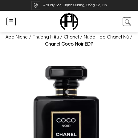
Bỏ
438 Tây Sơn, Thịnh Quang, Đống Đa, HN
qua
nội
dung
Apa Niche
/
Thương hiệu
/
Chanel
/
Nước Hoa Chanel Nữ
/
Chanel Coco Noir EDP