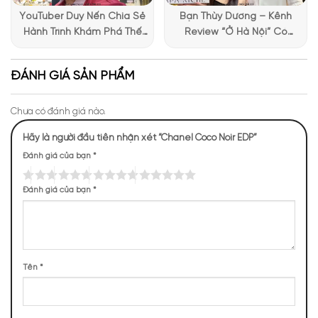
YouTuber Duy Nến Chia Sẻ
Bạn Thùy Dương – Kênh
Hành Trình Khám Phá Thế
Review “Ở Hà Nội” Có
Giới Hương Thơm Tại Apa
Những Trải Nghiệm Thú Vị Tại
Niche
Apa Niche
ĐÁNH GIÁ SẢN PHẨM
Chưa có đánh giá nào.
Hãy là người đầu tiên nhận xét “Chanel Coco Noir EDP”
Đánh giá của bạn
*
Đánh giá của bạn
*
Tên
*
Mùi hương Coco Noir Chanel rất bí ẩn và cuốn hút
NHỮNG NOTE HƯƠNG THEO CẢM NHẬN