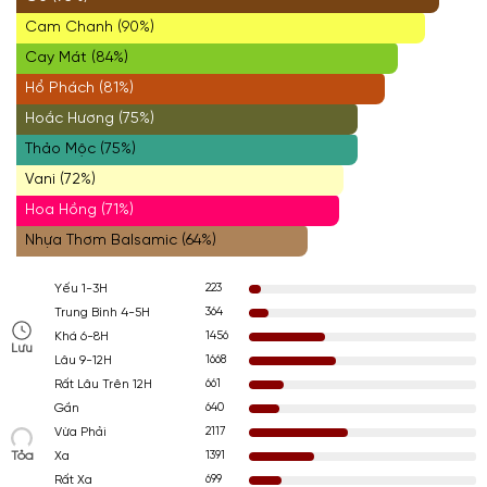
Cam Chanh (90%)
Cay Mát (84%)
Hổ Phách (81%)
Hoắc Hương (75%)
Thảo Mộc (75%)
Vani (72%)
Hoa Hồng (71%)
Nhựa Thơm Balsamic (64%)
223
Yếu 1-3H
364
Trung Bình 4-5H
1456
Khá 6-8H
Lưu
1668
Lâu 9-12H
661
Rất Lâu Trên 12H
640
Gần
2117
Vừa Phải
Tỏa
1391
Xa
699
Rất Xa