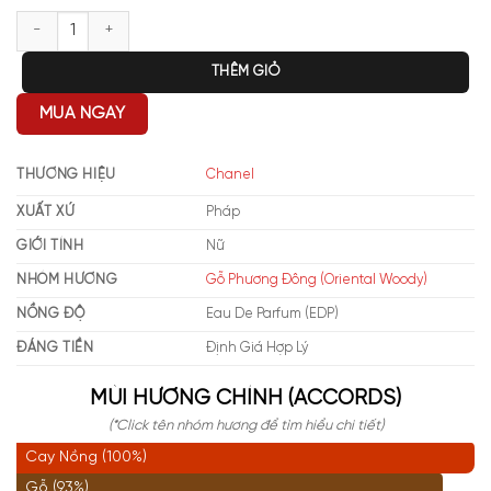
Chanel Coco Noir EDP số lượng
THÊM GIỎ
MUA NGAY
THƯƠNG HIỆU
Chanel
XUẤT XỨ
Pháp
GIỚI TÍNH
Nữ
NHÓM HƯƠNG
Gỗ Phương Đông (Oriental Woody)
NỒNG ĐỘ
Eau De Parfum (EDP)
ĐÁNG TIỀN
Định Giá Hợp Lý
MÙI HƯƠNG CHÍNH (ACCORDS)
(*Click tên nhóm hương để tìm hiểu chi tiết)
Cay Nồng (100%)
Gỗ (93%)