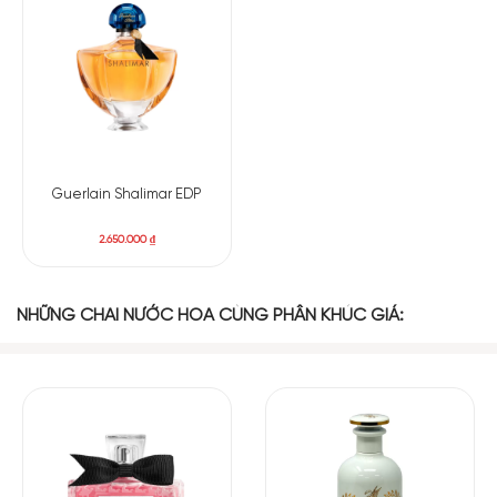
Có nên mua nước hoa nữ Chanel Coco Noir EDP
Chanel Coco Noir Eau de Parfum
tạo nên một sức mạnh,
quyền lực và sự đam mê cuốn hút. Đây thực sự là món quà
tinh thần tuyệt vời dành cho những người phụ nữ hiện đại.
Nước hoa mang đến cho họ một trải nghiệm nước hoa độc
đáo và đầy sức cuốn hút.
Guerlain Shalimar EDP
2.650.000
₫
NHỮNG CHAI NƯỚC HOA CÙNG PHÂN KHÚC GIÁ: