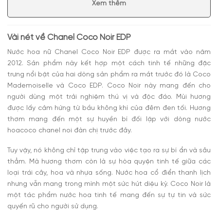
Xem thêm
Có nên mua nước hoa nữ Chanel Coco Noir EDP
Vài nét về Chanel Coco Noir EDP
Nước hoa nữ Chanel Coco Noir EDP
được ra mắt vào năm
2012. Sản phẩm này kết hợp một cách tinh tế những đặc
trưng nổi bật của hai dòng sản phẩm ra mắt trước đó là Coco
Mademoiselle và Coco EDP. Coco Noir này mang đến cho
người dùng một trải nghiệm thú vị và độc đáo. Mùi hương
được lấy cảm hứng từ bầu không khí của đêm đen tối. Hương
thơm mang đến một sự huyền bí đối lập với dòng nước
hoa
coco chanel noi đàn chị
trước đây.
Tuy vậy, nó không chỉ tập trung vào việc tạo ra sự bí ẩn và sâu
thẳm. Mà hương thơm còn là sự hòa quyện tinh tế giữa các
loại trái cây, hoa và nhựa sống. Nước hoa cổ điển thanh lịch
nhưng vẫn mang trong mình một sức hút diệu kỳ.
Coco Noir là
một tác phẩm nước hoa tinh tế mang đến sự tự tin và sức
quyến rũ cho người sử dụng.