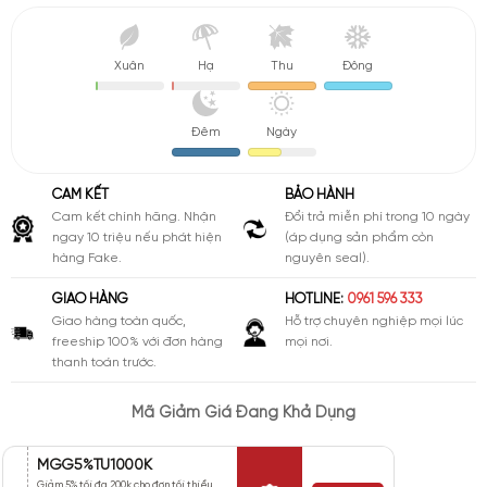
Xuân
Hạ
Thu
Đông
Đêm
Ngày
CAM KẾT
BẢO HÀNH
Cam kết chính hãng. Nhận
Đổi trả miễn phí trong 10 ngày
ngay 10 triệu nếu phát hiện
(áp dụng sản phẩm còn
hàng Fake.
nguyên seal).
GIAO HÀNG
HOTLINE:
0961 596 333
Giao hàng toàn quốc,
Hỗ trợ chuyên nghiệp mọi lúc
freeship 100% với đơn hàng
mọi nơi.
thanh toán trước.
Mã Giảm Giá Đang Khả Dụng
MGG5%TU1000K
Giảm 5% tối đa 200k cho đơn tối thiểu