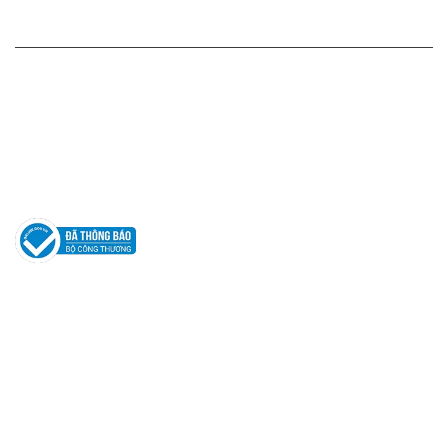
HỖ TRỢ KHÁCH HÀNG
Hotline: 0961596333
Hỗ trợ: hotro@apaniche.vn
Hướng dẫn sử dụng nước hoa
Câu hỏi thường gặp
Tác giả