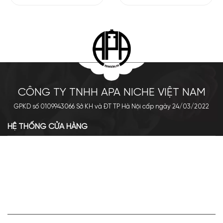
CÔNG TY TNHH APA NICHE VIỆT NAM
GPKD số 0109943066 Sở KH và ĐT TP Hà Nội cấp ngày 24/03/2022
HỆ THỐNG CỬA HÀNG
Cơ sở chính: 438 Tây Sơn - Đống Đa - Hà Nội
Hotline: 0961.596.333
Chi nhánh: Số 05, Lô OC 5-2, KĐT Shining City, Sơn La
Hotline: 085.90.66666
VỀ APA NICHE