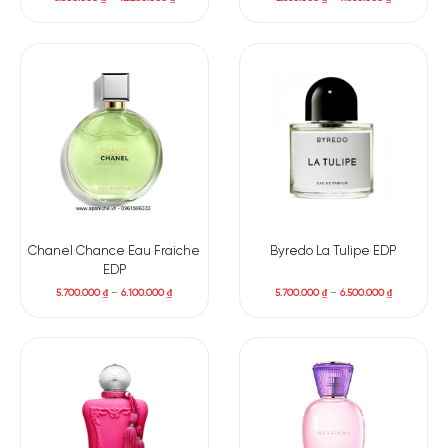
Chanel Chance Eau Fraiche
Byredo La Tulipe EDP
EDP
5.700.000
₫
–
6.100.000
₫
5.700.000
₫
–
6.500.000
₫