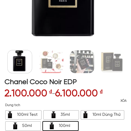
Chanel Coco Noir EDP
2.100.000
₫
6.100.000
₫
–
XÓA
Dung tích
100ml Test
35ml
10ml Dùng Thử
50ml
100ml