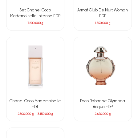
Set Chanel Coco
Armaf Club De Nuit Woman
Mademoiselle Intense EDP
EDP
7.200.000
₫
1.350.000
₫
Chanel Coco Mademoiselle
Paco Rabanne Olympea
EDT
Acqua EDP
2.300.000
₫
–
3.150.000
₫
2.450.000
₫