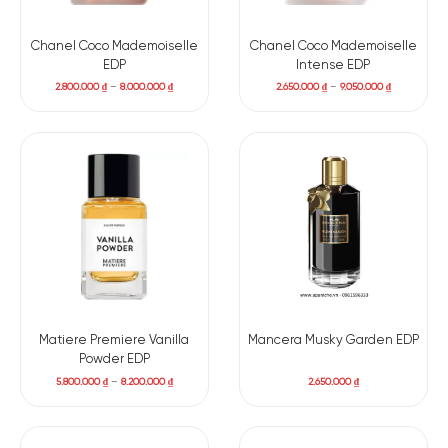
Chanel Coco Mademoiselle
Chanel Coco Mademoiselle
Quả Đào
EDP
Intense EDP
2.800.000
₫
–
8.000.000
₫
2.650.000
₫
–
9.050.000
₫
BASE NOTES
Đậu Tonka
Nhũ Hương
Gỗ Đàn Hương
Hoắc Hương
Nhựa Bồ Đề
Đinh hương
Xạ Hương
Vani
Chanel Coco Noir EDP
sở hữu một mùi hương đầy sự tự tin, nổi
bật và cuốn hút, khiến những người mang nó trở nên tự tin
hơn và tỏa sáng. Sự thanh thoát được thể hiện qua sự kết
Matiere Premiere Vanilla
Mancera Musky Garden EDP
hợp tinh tế của các thành phần hoa cỏ, trái cây và hoắc
Powder EDP
hương.
5.800.000
₫
–
8.200.000
₫
2.650.000
₫
Hương nước hoa khởi đầu với một sự kết hợp ngọt ngào và
mát lạnh của tinh chất bưởi và cam Bergamot, tạo ra cảm