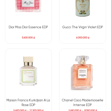
Dior Miss Dior Essence EDP
Gucci The Virgin Violet EDP
5.600.000
₫
6.000.000
₫
Maison Francis Kurkdjian A La
Chanel Coco Mademoiselle
Rose EDP
Intense EDP
5.600.000
₫
–
12.200.000
₫
2.650.000
₫
–
9.050.000
₫