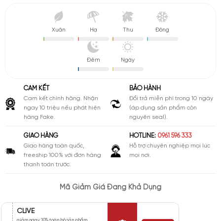
Xuân
Hạ
Thu
Đông
Đêm
Ngày
CAM KẾT
BẢO HÀNH
Cam kết chính hãng. Nhận
Đổi trả miễn phí trong 10 ngày
ngay 10 triệu nếu phát hiện
(áp dụng sản phẩm còn
hàng Fake.
nguyên seal).
GIAO HÀNG
HOTLINE:
0961 596 333
Giao hàng toàn quốc,
Hỗ trợ chuyên nghiệp mọi lúc
freeship 100% với đơn hàng
mọi nơi.
thanh toán trước.
Mã Giảm Giá Đang Khả Dụng
CLIVE
giảm ngay 10% toàn bộ sản phẩm