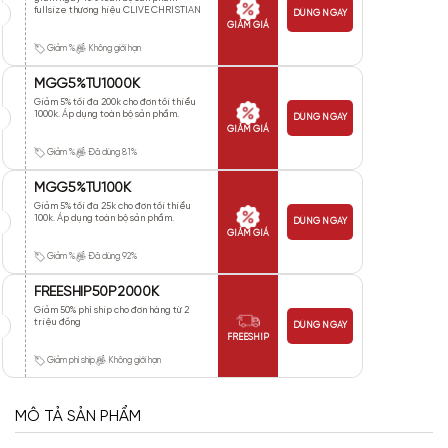
fullsize thương hiệu CLIVE CHRISTIAN
DÙNG NGAY
GIẢM GIÁ
Giảm %
Không giới hạn
MGG5%TU1000K
Giảm 5% tối đa 200k cho đơn tối thiểu
1000k. Áp dụng toàn bộ sản phẩm.
DÙNG NGAY
GIẢM GIÁ
Giảm %
Đã dùng 81%
MGG5%TU100K
Giảm 5% tối đa 25k cho đơn tối thiểu
100k. Áp dụng toàn bộ sản phẩm.
DÙNG NGAY
GIẢM GIÁ
Giảm %
Đã dùng 92%
FREESHIP50P2000K
Giảm 50% phí ship cho đơn hàng từ 2
triệu đồng
DÙNG NGAY
FREESHIP
Giảm phí ship
Không giới hạn
MÔ TẢ SẢN PHẨM