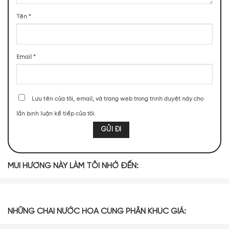
THỰC TẾ
Tên
*
311 (8,47%)
259 (7,06%)
219 (5,97%)
210 (5,72%)
210 (5,72%)
206 (5,61%)
202 (5,50%)
195 (5,31%)
Email
*
150 (4,09%)
147 (4,01%)
Lưu tên của tôi, email, và trang web trong trình duyệt này cho
TOP NOTES
lần bình luận kế tiếp của tôi.
Tinh Dầu Lá
Hoa Oải Hương
Bưởi
Chanh Xanh
Cam Đắng
MÙI HƯƠNG NÀY LÀM TÔI NHỚ ĐẾN:
Nhựa Cây
Hạt Tiêu
Cam Bergamot
Hương Thảo
Galbanum
NHỮNG CHAI NƯỚC HOA CÙNG PHÂN KHÚC GIÁ:
Quả Đào
Quýt