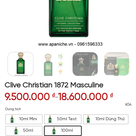
Clive Christian 1872 Masculine
9.500.000
₫
18.600.000
₫
–
XÓA
Dung tích
10ml Mini
50ml Test
10ml Dùng Thử
50ml
100ml