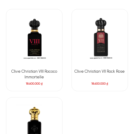
MIDDLE NOTES
Hoa Anh Thảo
Hoa Cúc Vạn
Hoa Nhài
Xô Thơm Clary
Cyclamen
Thọ
Hoa Lan Nam
Phi
Clive Christian VIII Rococo
Clive Christian VII Rock Rose
BASE NOTES
Immortelle
18.600.000
₫
18.600.000
₫
Hổ Phách
Hoắc Hương
Xạ Hương
Gỗ Tuyết Tùng
Nhựa
Nhũ Hương
Labdanum
Clive Christian 1872 Masculine mở đầu với một sự bùng nổ tươi