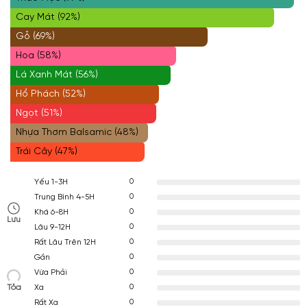
Cay Mát (92%)
Gỗ (69%)
Hoa (58%)
Lá Xanh Mát (56%)
Hổ Phách (52%)
Ngọt (51%)
Nhựa Thơm Balsamic (48%)
Trái Cây (47%)
0
Yếu 1-3H
0
Trung Bình 4-5H
0
Khá 6-8H
Lưu
0
Lâu 9-12H
0
Rất Lâu Trên 12H
0
Gần
0
Vừa Phải
Tỏa
0
Xa
0
Rất Xa