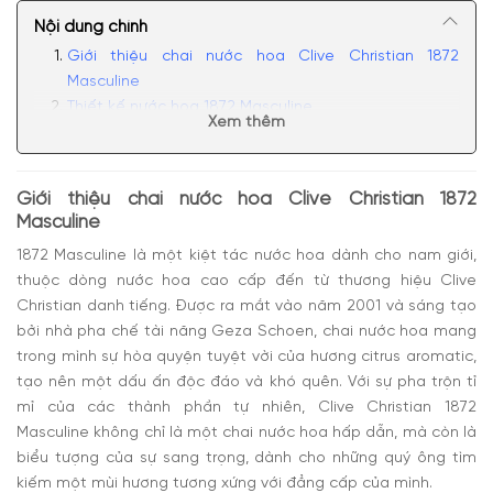
Nội dung chính
Giới thiệu chai nước hoa Clive Christian 1872
Masculine
Thiết kế nước hoa 1872 Masculine
Xem thêm
Mùi hương của 1872 Masculine Clive Christian
Có nên mua nước hoa Clive Christian 1872
Masculine?
Giới thiệu chai nước hoa Clive Christian 1872
Masculine
1872 Masculine là một kiệt tác nước hoa dành cho nam giới,
thuộc dòng nước hoa cao cấp đến từ thương hiệu Clive
Christian danh tiếng. Được ra mắt vào năm 2001 và sáng tạo
bởi nhà pha chế tài năng Geza Schoen, chai nước hoa mang
trong mình sự hòa quyện tuyệt vời của hương citrus aromatic,
tạo nên một dấu ấn độc đáo và khó quên. Với sự pha trộn tỉ
mỉ của các thành phần tự nhiên, Clive Christian 1872
Masculine không chỉ là một chai nước hoa hấp dẫn, mà còn là
biểu tượng của sự sang trọng, dành cho những quý ông tìm
kiếm một mùi hương tương xứng với đẳng cấp của mình.