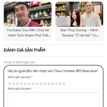
chia sẻ trải nghiệm chọn
nước hoa đầy thú vị
YouTuber Duy Nến Chia Sẻ
Bạn Thùy Dương – Kênh
Hành Trình Khám Phá Thế
Review “Ở Hà Nội” Có
Giới Hương Thơm Tại Apa
Những Trải Nghiệm Thú Vị Tại
Niche
Apa Niche
ĐÁNH GIÁ SẢN PHẨM
Chưa có đánh giá nào.
Hãy là người đầu tiên nhận xét “Clive Christian 1872 Masculine”
Đánh giá của bạn
*
Mùi hương của 1872 Masculine Clive Christian
Đánh giá của bạn
*
NHỮNG NOTE HƯƠNG THEO CẢM NHẬN