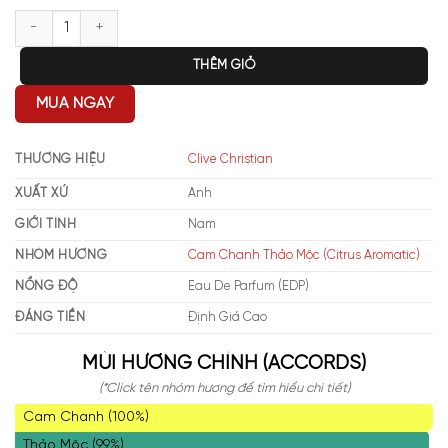
Clive Christian 1872 Masculine số lượng
THÊM GIỎ
MUA NGAY
THƯƠNG HIỆU
Clive Christian
XUẤT XỨ
Anh
GIỚI TÍNH
Nam
NHÓM HƯƠNG
Cam Chanh Thảo Mộc (Citrus Aromatic)
NỒNG ĐỘ
Eau De Parfum (EDP)
ĐÁNG TIỀN
Định Giá Cao
MÙI HƯƠNG CHÍNH (ACCORDS)
(*Click tên nhóm hương để tìm hiểu chi tiết)
Cam Chanh (100%)
Thảo Mộc (99%)