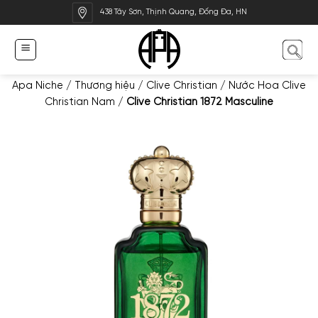
Bỏ
438 Tây Sơn, Thịnh Quang, Đống Đa, HN
qua
nội
dung
Apa Niche
/
Thương hiệu
/
Clive Christian
/
Nước Hoa Clive
Christian Nam
/
Clive Christian 1872 Masculine