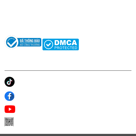
Hỗ trợ: hotro@apaniche.vn
Hướng dẫn sử dụng nước hoa
Câu hỏi thường gặp
Tác giả
KẾT NỐI CHÚNG TÔI
Ánh Apa Niche
Apa Niche
Apa Niche Nước Hoa Hàng Hiệu
Zalo Apa Niche