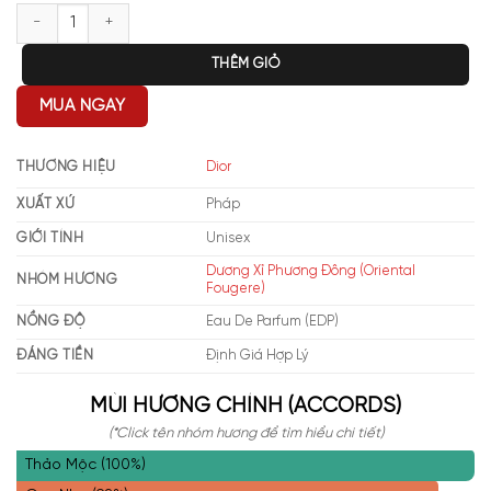
Dior La Collection Privée Eau Noire EDP số lượng
THÊM GIỎ
MUA NGAY
THƯƠNG HIỆU
Dior
XUẤT XỨ
Pháp
GIỚI TÍNH
Unisex
Dương Xỉ Phương Đông (Oriental
NHÓM HƯƠNG
Fougere)
NỒNG ĐỘ
Eau De Parfum (EDP)
ĐÁNG TIỀN
Định Giá Hợp Lý
MÙI HƯƠNG CHÍNH (ACCORDS)
(*Click tên nhóm hương để tìm hiểu chi tiết)
Thảo Mộc (100%)