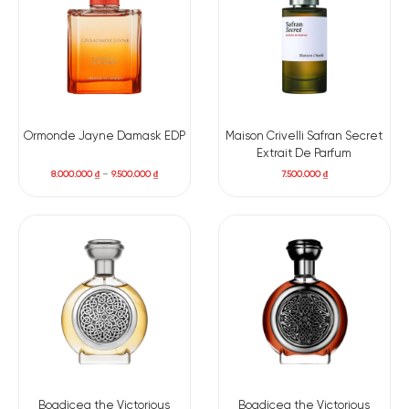
Ormonde Jayne Damask EDP
Maison Crivelli Safran Secret
Extrait De Parfum
8.000.000
₫
–
9.500.000
₫
7.500.000
₫
Có nên mua nước hoa unisex Dior La Collection
Privée Eau Noire EDP không?
Christian Dior Eau Noire Eau De Parfum không dành cho số
đông và chính điều đó lại là lý do để những người yêu nước
hoa thực thụ tìm đến nó. Đây là lựa chọn lý tưởng nếu bạn
đang tìm kiếm một chai nước hoa mang cá tính rõ rệt, không
dễ đoán, và tạo ra một không gian riêng biệt mỗi khi xuất
hiện.
Boadicea the Victorious
Boadicea the Victorious