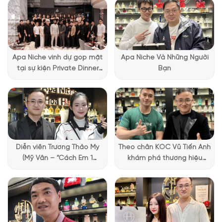
Thiết kế của Dior Eau Noire
Eau Noire Dior giữ nguyên cấu trúc thiết kế đặc trưng của
dòng La Collection Privée: tối giản, thanh lịch và chuẩn haute
parfumerie. Chai thủy tinh dáng trụ cao, trong suốt, khoe trọn
Apa Niche vinh dự góp mặt
Apa Niche Và Những Người
lớp tinh chất nước hoa màu xanh rêu đậm vô cùng lạ mắt và
tại sự kiện Private Dinner
Bạn
gợi cảm. Phần nhãn trắng trung tâm được in sắc nét tên sản
đặc biệt của Lattafa
phẩm và logo Dior, tạo nên tổng thể cân đối, sang trọng. Nắp
Vietnam
đen bóng dạng vân tròn quen thuộc giúp nhận diện rõ đây là
một thành viên của đại gia đình Privée, nhưng chính màu nước
xanh lạ mới là điểm khiến Eau Noire trở nên thật sự nổi bật.
Diễn viên Trương Thảo My
Theo chân KOC Vũ Tiến Anh
(Mỹ Vân – “Cách Em 1
khám phá thương hiệu
Millimet”) ghé Apa Niche và
Lattafa tại Apa Niche
chia sẻ trải nghiệm chọn
nước hoa đầy thú vị