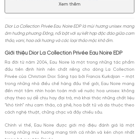
Mùi hương của Christian Dior Eau Noire
Xem thêm
Có nên mua nước hoa unisex Dior La Collection
Privée Eau Noire EDP không?
Dior La Collection Privée Eau Noire EDP là mùi hương unisex mang
âm hưởng phương Đông, nổi bật với sự kết hợp độc đáo giữa cam
thảo, vani, hoa oải hương và các loại thảo mộc khô ấm.
Giới thiệu Dior La Collection Privée Eau Noire EDP
Ra đời từ năm 2004, Eau Noire là một trong những tác phẩm
đầu tiên định hình nên chất riêng cho dòng La Collection
Privée của Christian Dior. Sáng tạo bởi Francis Kurkdjian – một
trong những nhà điều chế hàng đầu thế giới, Eau Noire mang
đến một tầm nhìn hoàn toàn mới về nước hoa unisex: không
chạy theo sự dễ chịu hay đại trà, mà khai thác những chất liệu
“khó tính” như cam thảo, cà phê, hoa bất tử và da thuộc theo
cách nghệ thuật, chững chạc và đầy chiều sâu.
Chính vì thế, Eau Noire được giới mộ điệu đánh giá là một
trong những mùi hương mang tính cá nhân và kén chọn nhất