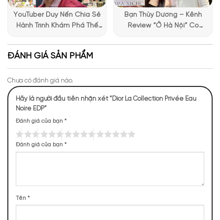
YouTuber Duy Nến Chia Sẻ
Bạn Thùy Dương – Kênh
Hành Trình Khám Phá Thế
Review “Ở Hà Nội” Có
Giới Hương Thơm Tại Apa
Những Trải Nghiệm Thú Vị Tại
Niche
Apa Niche
ĐÁNH GIÁ SẢN PHẨM
Chưa có đánh giá nào.
Hãy là người đầu tiên nhận xét “Dior La Collection Privée Eau
Noire EDP”
Đánh giá của bạn
*
Mùi hương của Christian Dior Eau Noire
Đánh giá của bạn
*
NHỮNG NOTE HƯƠNG THEO CẢM NHẬN
THỰC TẾ
467 (17,84%)
460 (17,57%)
397 (15,16%)
275 (10,50%)
Tên
*
254 (9,70%)
175 (6,68%)
162 (6,19%)
126 (4,81%)