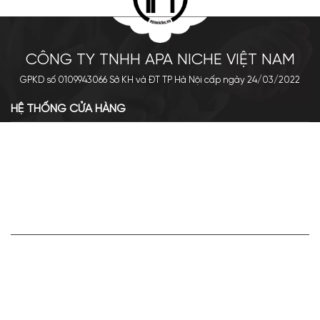
CÔNG TY TNHH APA NICHE VIỆT NAM
GPKD số 0109943066 Sở KH và ĐT TP Hà Nội cấp ngày 24/03/2022
HỆ THỐNG CỬA HÀNG
Cơ sở chính: 438 Tây Sơn - Đống Đa - Hà Nội
Hotline: 0961.596.333
Chi nhánh: Số 05, Lô OC 5-2, KĐT Shining City, Sơn La
Hotline: 085.90.66666
VỀ APA NICHE
Giới thiệu về Apa Niche
Tuyển dụng
Điều khoản sử dụng
Hoạt động của doanh nghiệp