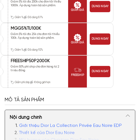
Giảm 5% tối đa 200k cho đơn tối thiểu
1000k. Áp dụng toàn bộ sản phẩm.
DÙNG NGAY
GIẢM GIÁ
Giảm %
Đã dùng 81%
MGG5%TU100K
Giảm 5% tối đa 25k cho đơn tối thiểu
100k. Áp dụng toàn bộ sản phẩm.
DÙNG NGAY
GIẢM GIÁ
Giảm %
Đã dùng 92%
FREESHIP50P2000K
Giảm 50% phí ship cho đơn hàng từ 2
triệu đồng
DÙNG NGAY
FREESHIP
Giảm phí ship
Không giới hạn
MÔ TẢ SẢN PHẨM
Nội dung chính
Giới thiệu Dior La Collection Privée Eau Noire EDP
Thiết kế của Dior Eau Noire