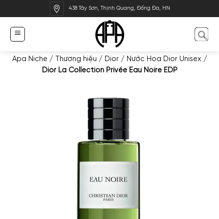
Bỏ
438 Tây Sơn, Thịnh Quang, Đống Đa, HN
qua
nội
dung
Apa Niche
/
Thương hiệu
/
Dior
/
Nước Hoa Dior Unisex
/
Dior La Collection Privée Eau Noire EDP