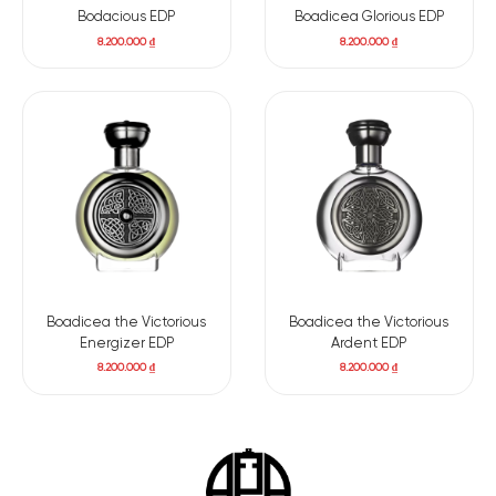
Bodacious EDP
Boadicea Glorious EDP
8.200.000
₫
8.200.000
₫
Boadicea the Victorious
Boadicea the Victorious
Energizer EDP
Ardent EDP
8.200.000
₫
8.200.000
₫