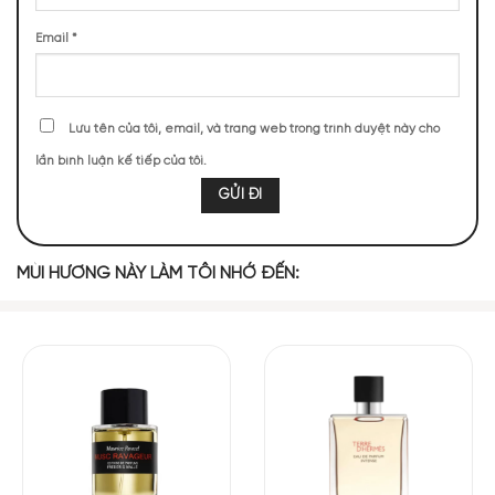
Email
*
117 (4,47%)
105 (4,01%)
TOP NOTES
Lưu tên của tôi, email, và trang web trong trình duyệt này cho
lần bình luận kế tiếp của tôi.
Cây Xô Thơm
Cỏ Xạ Hương
MIDDLE NOTES
MÙI HƯƠNG NÀY LÀM TÔI NHỚ ĐẾN:
Gỗ Tuyết Tùng
Hoa Cúc Bất Tử
Cà phê
Hoa Oải Hương
Nhụy hoa nghệ
tây
BASE NOTES