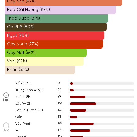
Cay Nhẹ (92%)
Hoa Oải Hương (87%)
Thảo Dược (81%)
Cà Phê (80%)
Ngọt (78%)
Cay Nồng (77%)
Cay Mát (64%)
Vani (62%)
Phấn (55%)
20
Yếu 1-3H
24
Trung Bình 4-5H
99
Khá 6-8H
Lưu
167
Lâu 9-12H
102
Rất Lâu Trên 12H
58
Gần
198
Vừa Phải
Tỏa
170
Xa