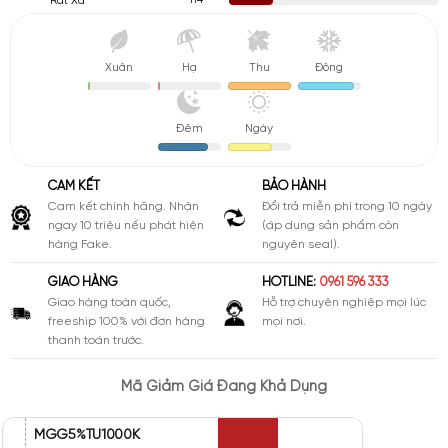
114
Rất Xa
Xuân
Hạ
Thu
Đông
Đêm
Ngày
CAM KẾT
BẢO HÀNH
Cam kết chính hãng. Nhận
Đổi trả miễn phí trong 10 ngày
ngay 10 triệu nếu phát hiện
(áp dụng sản phẩm còn
hàng Fake.
nguyên seal).
GIAO HÀNG
HOTLINE:
0961 596 333
Giao hàng toàn quốc,
Hỗ trợ chuyên nghiệp mọi lúc
freeship 100% với đơn hàng
mọi nơi.
thanh toán trước.
Mã Giảm Giá Đang Khả Dụng
MGG5%TU1000K