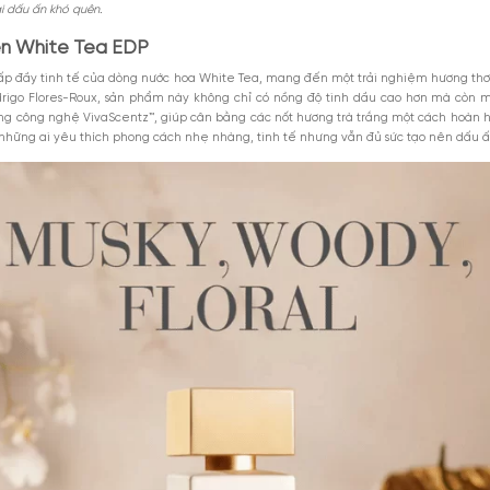
abeth Arden White Tea EDP
M
ite Tea EDP Elizabeth Arden
White Tea EDP
Xem thêm
MGG5%TU100K
c hoa White Tea EDP không?
iểu 1000k. Áp
Giảm 5% tối đa 25k cho
DÙNG NGAY
toàn bộ sản phẩm.
GIẢM GIÁ
khắc thư giãn khi thưởng thức một tách trà trắng ấm áp, dòng nước hoa n
8-2026
Giảm %
Đã dùng 9
 Với sự kết hợp tinh tế giữa trà trắng, hoa nhài dịu dàng và gỗ hổ phách
n đủ sức để lại dấu ấn khó quên.
abeth Arden White Tea EDP
n bản nâng cấp đầy tinh tế của dòng nước hoa White Tea, mang đến mộ
 nước hoa Rodrigo Flores-Roux, sản phẩm này không chỉ có nồng độ 
ũ hơn. Sử dụng công nghệ VivaScentz™, giúp cân bằng các nốt hương t
 lý tưởng cho những ai yêu thích phong cách nhẹ nhàng, tinh tế nhưng 