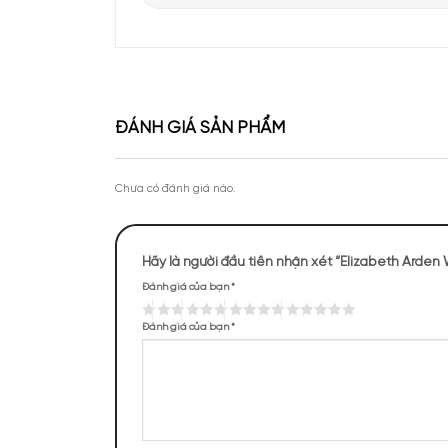
Apa Niche vinh dự góp mặt tại sự kiện Priva
của Lattafa Vietnam
Theo chân KOC Vũ Tiến Anh khám phá thươ
tại Apa Niche