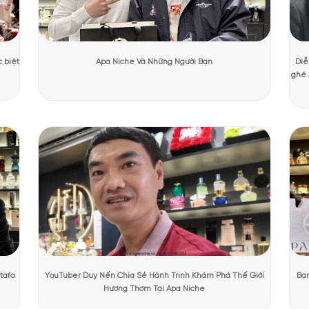
Dương Mạnh Cường
Ngày cập nhật:
31/07/2026
6506 lư
PHẨM TẠI APANICHE
hite Tea EDP Elizabeth Arden
White Tea EDP trung thành với tinh thần tối giản nhưng đầy trang nhã.
lên vẻ thanh lịch và hiện đại. Tổng thể thiết kế mang lại cảm giác nh
m ở sự giản dị nhưng đầy sang trọng, đúng như tinh thần của mùi 
ải ngoái nhìn.