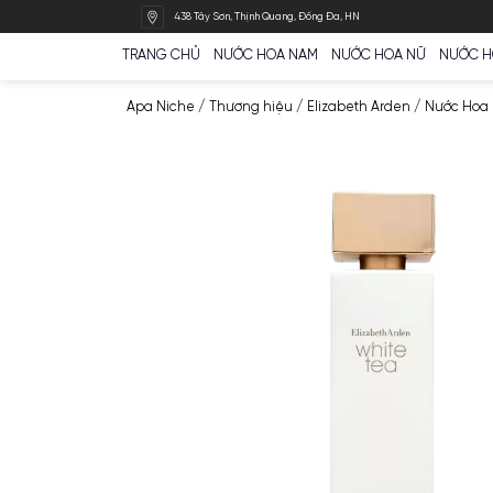
Bỏ
438 Tây Sơn, Thịnh Quang, Đống Đa, HN
qua
nội
TRANG CHỦ
NƯỚC HOA NAM
NƯỚC HOA N
dung
Apa Niche
/
Thương hiệu
/
Elizabeth Arden