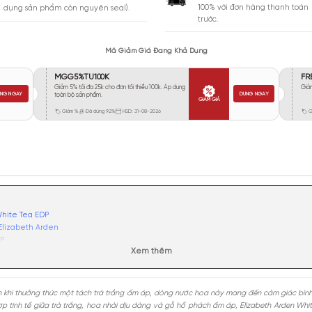
Vừa Phải
130
Tỏa
Xa
19
Rất Xa
2
GIA
BẢO HÀNH
Giao 
Đổi trả miễn phí trong 10 ngày (áp
100% 
dụng sản phẩm còn nguyên seal).
trước.