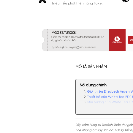
Khá 6-8H
123
Lưu
Lâu 9-12H
34
Rất Lâu Trên 12H
4
CAM KẾT
Cam kết chính hãng. Nhận ngay 10
triệu nếu phát hiện hàng Fake.
MÔ TẢ SẢN PHẨM