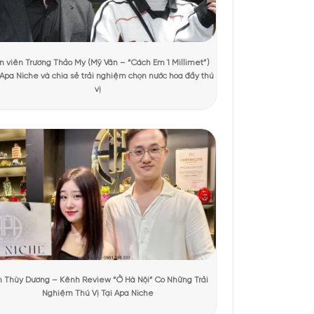
ợt xem
 Chai nước hoa hình trụ thon dài, làm từ thủy tinh mờ màu
ẹ nhàng, tinh tế nhưng vẫn rất chắc chắn khi cầm trên tay.
hương bên trong – không quá phô trương nhưng lại đủ để