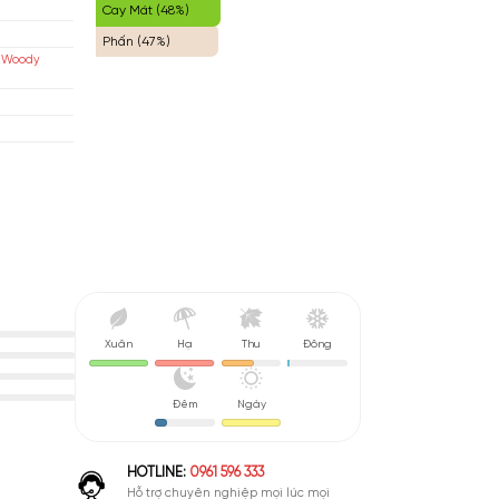
Cay Nhẹ (50%)
izabeth Arden
Hoa Hồng (49%)
Cay Mát (48%)
Phấn (47%)
a Cỏ, Gỗ, Xạ Hương (Floral Woody
sk)
u De Parfum (EDP)
nh Giá Tốt - Nên Mua
Xuân
Hạ
Thu