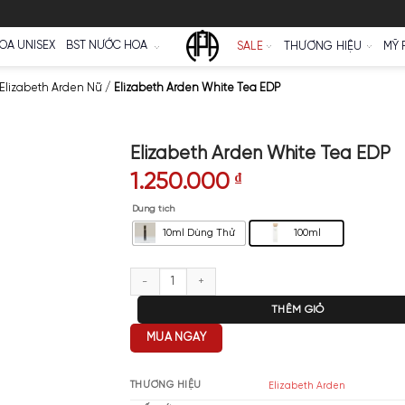
Ữ
NƯỚC HOA UNISEX
BST NƯỚC HOA
SALE
/
Nước Hoa Elizabeth Arden Nữ
/
Elizabeth Arden White Tea EDP
Elizabeth Arden W
1.250.000
₫
Dung tích
10ml Dùng Thử
Elizabeth Arden White Tea EDP
T
MUA NGAY