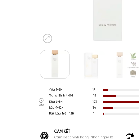
Yếu 1-3H
17
Trung Bình 4-5H
45