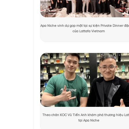
Tác giả:
Ánh Apa Niche
Người kiểm duyệt:
KHÁCH HÀNG TRẢI NGHIỆM SẢN 
Thiết kế của W
Thiết kế của nước hoa 
trắng tinh khôi, toát 
Điểm nhấn của chai nằ
khiến bất kỳ ai cũng ph