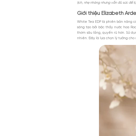
Nội dung chính
Giới thiệu Eliz
Thiết kế của Wh
Mùi hương của 
MGG5%TU1000K
Có nên mua nướ
Giảm 5% tối đa 200k cho đơn tối th
dụng toàn bộ sản phẩm.
Lấy cảm hứng từ khoảnh 
Giảm %
Đã dùng 81%
HSD: 31-0
nhẹ nhàng ôm lấy làn da.
lịch, nhẹ nhàng nhưng vẫ
Giới thiệu Eliz
White Tea EDP là phiê
sáng tạo bởi bậc thầy
thơm sâu lắng, quyến r
nhiên. Đây là lựa chọn