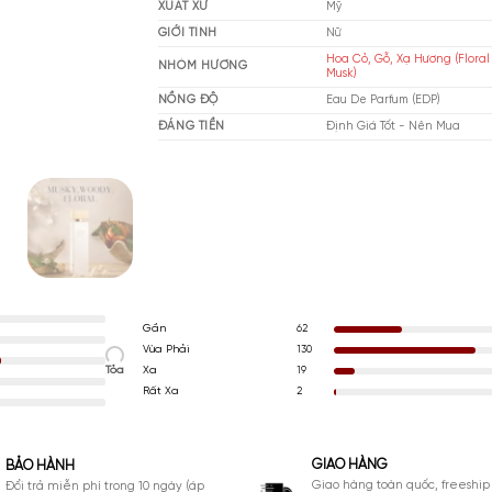
THƯƠNG HIỆU
El
XUẤT XỨ
Mỹ
GIỚI TÍNH
Nữ
Ho
NHÓM HƯƠNG
Mu
NỒNG ĐỘ
Ea
ĐÁNG TIỀN
Đị
Gần
62