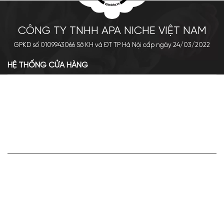
CÔNG TY TNHH APA NICHE VIỆT NAM
GPKD số 0109943066 Sở KH và ĐT TP Hà Nội cấp ngày 24/03/2022
HỆ THỐNG CỬA HÀNG
Cơ sở chính: 438 Tây Sơn - Đống Đa - Hà Nội
Hotline: 0961.596.333
Chi nhánh: Số 05, Lô OC 5-2, KĐT Shining City, Sơn La
Hotline: 085.90.66666
VỀ APA NICHE
Giới thiệu về Apa Niche
Tuyển dụng
Điều khoản sử dụng
Hoạt động của doanh nghiệp