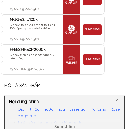
GIẢM GIÁ
Giảm %
Đã dùng 81%
MGG5%TU100K
Giảm 5% tối đa 25k cho đơn tối thiểu
100k. Áp dụng toàn bộ sản phẩm.
DÙNG NGAY
GIẢM GIÁ
Giảm %
Đã dùng 92%
FREESHIP50P2000K
Giảm 50% phí ship cho đơn hàng từ 2
triệu đồng
DÙNG NGAY
FREESHIP
Giảm phí ship
Không giới hạn
MÔ TẢ SẢN PHẨM
Nội dung chính
Giới thiệu nước hoa Essential Parfums Rose
Magnetic
Thiết kế nước hoa Rose Magnetic
Xem thêm