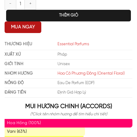
Essential Parfums Rose Magnetic EDP số lượng
THÊM GIỎ
MUA NGAY
THƯƠNG HIỆU
Essential Parfums
XUẤT XỨ
Pháp
GIỚI TÍNH
Unisex
NHÓM HƯƠNG
Hoa Cỏ Phương Đông (Oriental Floral)
NỒNG ĐỘ
Eau De Parfum (EDP)
ĐÁNG TIỀN
Định Giá Hợp Lý
MÙI HƯƠNG CHÍNH (ACCORDS)
(*Click tên nhóm hương để tìm hiểu chi tiết)
Hoa Hồng (100%)
Vani (63%)