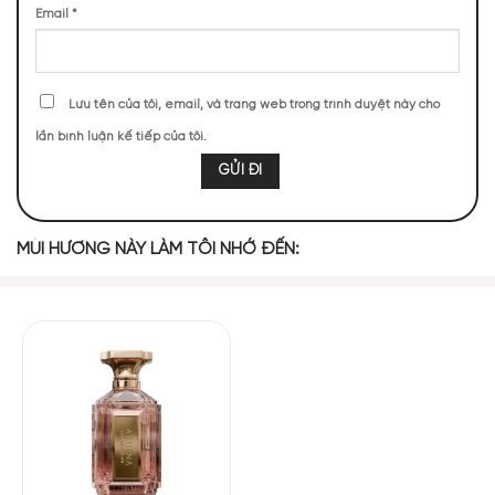
Email
*
126 (7,34%)
123 (7,17%)
123 (7,17%)
Lưu tên của tôi, email, và trang web trong trình duyệt này cho
BASE NOTES
lần bình luận kế tiếp của tôi.
Vani
Bưởi
Quả Vải
Hoa Hồng
MÙI HƯƠNG NÀY LÀM TÔI NHỚ ĐẾN:
Gỗ Tuyết Tùng
Đậu Tonka
Bạc Hà
Essential Parfums Rose Magnetic là bản giao hưởng mùi
hương đầy mê hoặc, mở ra một không gian lãng mạn và
quyến rũ. Mở đầu là sự tươi mát của bạc hà kết hợp với bưởi
đắng, mang đến cảm giác sảng khoái và tràn đầy năng lượng.
Xen lẫn trong đó là nốt hương hoa hồng nồng nàn, như làn gió
nhẹ thoảng qua cánh đồng hoa vào buổi sớm mai tinh khôi.
Khi lớp hương đầu tiên khô dần, tầng hương giữa nhẹ nhàng