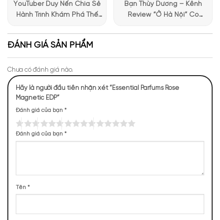
YouTuber Duy Nến Chia Sẻ
Bạn Thùy Dương – Kênh
Hành Trình Khám Phá Thế
Review “Ở Hà Nội” Có
Giới Hương Thơm Tại Apa
Những Trải Nghiệm Thú Vị Tại
Niche
Apa Niche
ĐÁNH GIÁ SẢN PHẨM
Chưa có đánh giá nào.
Hãy là người đầu tiên nhận xét “Essential Parfums Rose
Magnetic EDP”
Đánh giá của bạn
*
Đánh giá của bạn
*
Mùi hương nước hoa Rose Magnetic Essential Parfums
NHỮNG NOTE HƯƠNG THEO CẢM NHẬN
THỰC TẾ
Tên
*
600 (34,97%)
301 (17,54%)
245 (14,28%)
198 (11,54%)