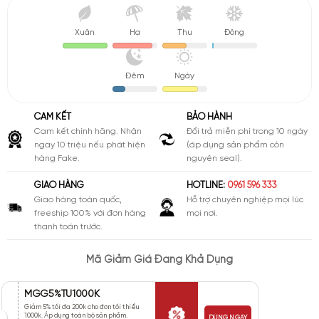
Xuân
Hạ
Thu
Đông
Đêm
Ngày
CAM KẾT
BẢO HÀNH
Cam kết chính hãng. Nhận
Đổi trả miễn phí trong 10 ngày
ngay 10 triệu nếu phát hiện
(áp dụng sản phẩm còn
hàng Fake.
nguyên seal).
GIAO HÀNG
HOTLINE:
0961 596 333
Giao hàng toàn quốc,
Hỗ trợ chuyên nghiệp mọi lúc
freeship 100% với đơn hàng
mọi nơi.
thanh toán trước.
Mã Giảm Giá Đang Khả Dụng
MGG5%TU1000K
Giảm 5% tối đa 200k cho đơn tối thiểu
1000k. Áp dụng toàn bộ sản phẩm.
DÙNG NGAY