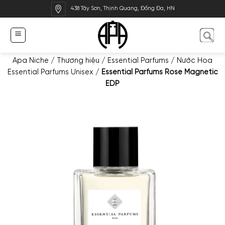
Bỏ
438 Tây Sơn, Thịnh Quang, Đống Đa, HN
qua
nội
dung
Apa Niche
/
Thương hiệu
/
Essential Parfums
/
Nước Hoa
Essential Parfums Unisex
/
Essential Parfums Rose Magnetic
EDP