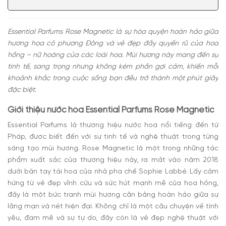
Mùi hương nước hoa Rose Magnetic Essential
Parfums
Có nên mua Essential Parfums Rose Magnetic EDP?
Essential Parfums Rose Magnetic là sự hòa quyện hoàn hảo giữa
hương hoa cỏ phương Đông và vẻ đẹp đầy quyến rũ của hoa
hồng – nữ hoàng của các loài hoa. Mùi hương này mang đến sự
tinh tế, sang trọng nhưng không kém phần gợi cảm, khiến mỗi
khoảnh khắc trong cuộc sống bạn đều trở thành một phút giây
đặc biệt.
Giới thiệu nước hoa Essential Parfums Rose Magnetic
Essential Parfums là thương hiệu nước hoa nổi tiếng đến từ
Pháp, được biết đến với sự tinh tế và nghệ thuật trong từng
sáng tạo mùi hương. Rose Magnetic là một trong những tác
phẩm xuất sắc của thương hiệu này, ra mắt vào năm 2018
dưới bàn tay tài hoa của nhà pha chế Sophie Labbé.
Lấy cảm
hứng từ vẻ đẹp vĩnh cửu và sức hút mạnh mẽ của hoa hồng,
đây là một bức tranh mùi hương cân bằng hoàn hảo giữa sự
lãng mạn và nét hiện đại. Không chỉ là một câu chuyện về tình
yêu, đam mê và sự tự do, đây còn là vẻ đẹp nghệ thuật với