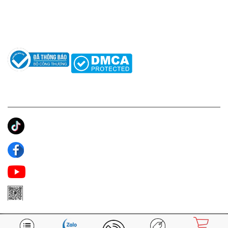
Hướng dẫn sử dụng nước hoa
Câu hỏi thường gặp
Tác giả
KẾT NỐI CHÚNG TÔI
Ánh Apa Niche
Apa Niche
Apa Niche Nước Hoa Hàng Hiệu
Zalo Apa Niche