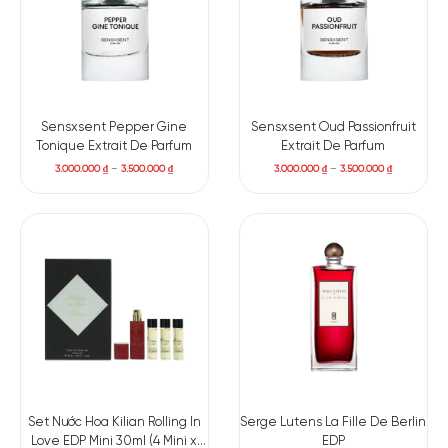
Sensxsent Pepper Gine
Sensxsent Oud Passionfruit
Tonique Extrait De Parfum
Extrait De Parfum
3.000.000
₫
–
3.500.000
₫
3.000.000
₫
–
3.500.000
₫
Set Nước Hoa Kilian Rolling In
Serge Lutens La Fille De Berlin
Love EDP Mini 30ml (4 Mini x
EDP