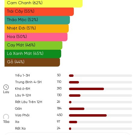
Cam Chanh (62%)
Trái Cây (55%)
Thảo Mộc (52%)
Nhiệt Đới (51%)
Hoa (50%)
Cay Mát (46%)
Lá Xanh Mát (45%)
Gỗ (44%)
50
Yếu 1-3H
110
Trung Bình 4-5H
393
Khá 6-8H
Lưu
130
Lâu 9-12H
26
Rất Lâu Trên 12H
184
Gần
450
Vừa Phải
Tỏa
97
Xa
24
Rất Xa