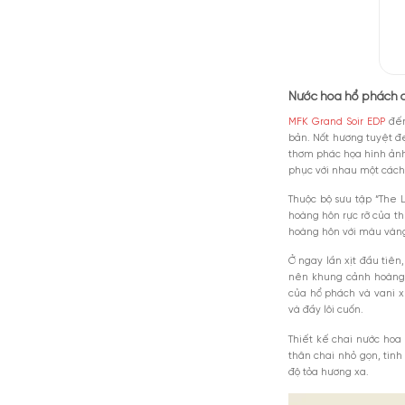
Thông tin 
Thương h
Xuất xứ:
Nồng độ:
Thời điể
Tỏa hươn