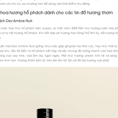
hách trong nước hoa có mùi nồng ấm, quyến rũ, đôi khi chúng ngọt n
ược kết hợp từ ba mùi gồm vani, benzoin (Mùi nhựa cây của cây bồ đ
hế ba mùi hương này, nó tạo ra một màu sắc giống với amber tự nhiên,
này là hổ phách (Amber).
ch rất phổ biến và được ưa chuộng trong nhóm Spicy (nhóm hương cay
 nhau như cay nồng nhẹ, cay nồng ấm với sự hiện hữu của hổ phác
 kết hợp cùng với nhau trong mỗi công thức điều chế nước hoa. Nước h
ước hoa cho nam và cho nữ, ưa chuộng hơn để dùng vào thời điểm thu
hai nước hoa hương hổ phách dành cho các tín
mùi hổ phách Dior Ambre Nuit
 Nuit là chai nước hoa mùi hổ phách bản unisex, ra mắt năm 2009. 
ưng được tạo ra từ nốt hương Hổ phách. Khi kết hợp với hương hoa hồng
mượt mà hơn.
 của chai nước hoa Dior Ambre Nuit giống như cuộc gặp gỡ giữa hai 
ười đẹp và quái thú. Sắc tối đến từ hổ phách kết hợp với sắc nhung 
 nên mùi hương vưa cay nhẹ, vừa ấm áp, ngọt ngào. Một mùi hương 
 về phần nam tính hơn. Hương thơm bền bỉ, kéo dài lên tới 12h với độ 