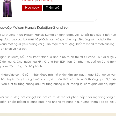
sản phẩm
iệu: Thierry Mugler
 Pháp
 Eau De Parfum (EDP)
m khuyên dùng: Đông, Thu
g: Xa