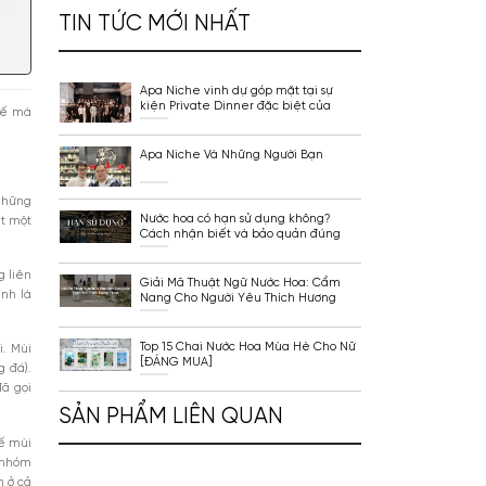
“Ngây Ngất” Với Top 1
Mùi Gỗ Thơm nhất Hi
TIN TỨC MỚI NHẤT
Apa Niche vinh dự góp
kiện Private Dinner đ
 phách
ấm áp đầy tinh tế mà
Lattafa Vietnam
Apa Niche Và Những 
Mọi Thế Hệ?
h hoặc hóa đá, tạo nên những
Nước hoa có hạn sử d
h tự nhiên mới phảng phất một
Cách nhận biết và b
cách
 nước hoa hoàn toàn không liên
Giải Mã Thuật Ngữ N
phách trong nước hoa chính là
Nang Cho Người Yêu 
Thơm