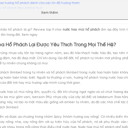
g chính
Sao Nước Hoa Hổ Phách Lại Được Yêu Thích Trong Mọi Thế Hệ?
 9 chai nước hoa hương hổ phách dành cho các tín đồ hương thơm
Nước hoa mùi hổ phách Dior Ambre Nuit
Xem thêm
Nước hoa nữ mùi hổ phách Thierry Mugler Alien EDP
Nước hoa hổ phách cao cấp Maison Francis Kurkdjian Grand Soir
Nước hoa hổ phách Initio Parfums Prives Magnetic Blend 1 EDP
Nước hoa nữ có mùi hổ phách Dolce & Gabbana Q EDP Intense
iche tham khảo hổ phách là gì? Review top 9 chai
nước hoa mùi hổ
Nước hoa hương hổ phách Bvlgari Allegra Magnifying Myrrh Essence
 ít nhất một lần trong đời. Xem ngay
Nước hoa nữ hương Hermès L’Ambre des Merveilles
 Nước Hoa Hổ Phách Lại Được Yêu Thích Trong 
Nước hoa nam mùi hổ phách Calvin Klein Euphoria Amber Gold Men
Nước hoa hổ phách unisex Tom Ford Amber Absolute
ự nhiên là những nhựa cây tồn tại hàng nghìn năm, sau đó hóa thạc
uyết giúp tăng thời gian lưu hương khi sử dụng nước hoa hổ phách
ách màu vàng đậm, hơi đỏ đẹp mắt. Chỉ khi dùng lửa để đốt, hổ phác
 chỉ mua nước hoa mùi hổ phách cao cấp chính hãng
hẹ, còn khi để tự nhiên chúng không có mùi.
hật đó là hổ phách (Amber) trong tự nhiên và hổ phách (Amber) trong
n nhau, chúng hoàn toàn khác biệt. Người ta thường ví von, hương hổ 
từ giọt mật của đất trời hay mùi hương ướp mình cùng thời gian.