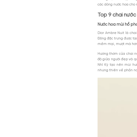
Hương hổ p
hổ phách đ
Khi điều c
mùi hương 
Mùi hổ phá
hương khác
hương liệu
các dòng n
Top 9 c
Nước hoa 
Dior Ambre
Đông đặc tr
mềm mại, 
Hương thơm
độ giữa ng
Nhĩ Kỳ tạo
nhưng thiên