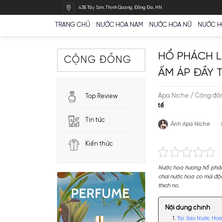
Bỏ
438 Tây Sơn, Thịnh Quang, Đống Đa, HN
qua
nội
TRANG CHỦ
NƯỚC HOA NAM
NƯỚC HOA N
dung
HỔ PH
CỘNG ĐỒNG
ẤM ÁP
Apa Nich
Top Review
tế
Tin tức
Ánh A
Kiến thức
Nước hoa hư
chai nước h
thích nó.