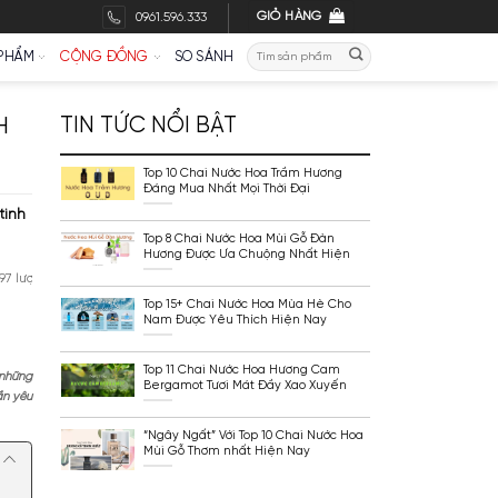
GI
0961.596.333
Tìm
THƯƠNG HIỆU
MỸ PHẨM
CỘNG ĐỒNG
SO SÁNH
kiếm
MÙI HỔ PHÁCH
TIN TỨC NỔI BẬT
Top 10 Chai Nước Hoa
Đáng Mua Nhất Mọi Th
ùi hổ phách ấm áp đầy tinh
Top 8 Chai Nước Hoa 
Hương Được Ưa Chuộ
Nay
t:
16/05/2024
4497 lượt xem
Top 15+ Chai Nước Ho
Nam Được Yêu Thích 
Top 11 Chai Nước Ho
ăng hăng. Đó phần lớn là những
Bergamot Tươi Mát Đ
 có thể thẩm mùi và dần dần yêu