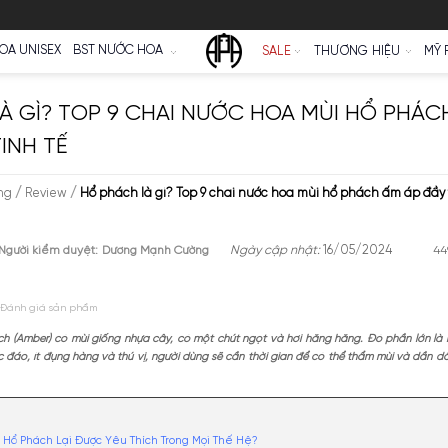
Ữ
NƯỚC HOA UNISEX
BST NƯỚC HOA
SALE
ÁCH LÀ GÌ? TOP 9 CHAI NƯỚC HOA 
 ĐẦY TINH TẾ
e
/
Cộng đồng
/
Review
/
Hổ phách là gì? Top 9 chai nước hoa m
pa Niche
Người kiểm duyệt:
Dương Mạnh Cường
Ngày cập nhậ
Đánh giá sản phẩm
ơng hổ phách (Amber) có mùi giống nhựa cây, có một chút ngọt và hơi h
oa có mùi độc đáo, ít đụng hàng và thú vị, người dùng sẽ cần thời gian để