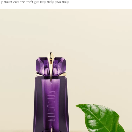
g: Vừa phải
ương: Lâu 9 – 12H
h: Unisex
nữ mùi hổ phách Thierry Mugler Alien EDP
lien Mugler
là chai nước hoa
hương hổ phách
dành cho nữ, ra mắt ch
ơng Dominique Ropion và Laurent Bruyere chế tác, trong đó hương hổ
 tới hương thơm quyến rũ và gợi cảm, tinh tế và đầy mới mẻ, lí tưởn
ơng cơ thể đặc trưng
phiên bản được ra mắt ngay sau thành công của phiên bản Angel vớ
óm hương gỗ phương Đông. Khi sử dụng, mùi hương giúp người dùng 
khai mở với tông hương quyến rũ đến từ hoa nhài sambac, một loại mù
hi lễ ở phương Đông. Tiếp đến, khứu giác như bị cuốn lấy bởi hương gỗ
khép lại là sự hiện hữu của hương hổ phách, như ánh bình minh đán
ịu dàng và lắng đọng. Thiết kế chai nước hoa giống như một loại thuố
iên ngọc phép thuật của các triết gia hay thầy phù thủy.