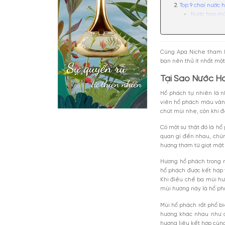
Nội dun
Tại 
Top
Cùng Apa N
bạn nên thử
Tại Sao
Hổ phách t
Bí q
viên hổ ph
Địa
chút mùi n
Có một sự t
quan gì đế
hương thơm 