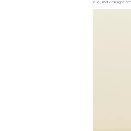
Tỏa hươn
Độ lưu h
Giới tín
Nước hoa 
Nước hoa A
gia mùi hư
cuối, mang
một mùi hư
Allien là 
sắc của nh
đông.
Nốt hương 
thủ tục, ng
Cuối cùng 
cảm giác d
quái, một v