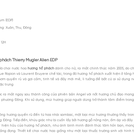
sản phẩm
iệu: Dior
 Pháp
 Eau De Parfum (EDP)
m khuyên dùng: Xuân, Thu, Đông