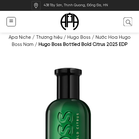
Bỏ
438 Tây Sơn, Thịnh Quang, Đống Đa, HN
qua
nội
dung
Apa Niche
/
Thương hiệu
/
Hugo Boss
/
Nước Hoa Hugo
Boss Nam
/
Hugo Boss Bottled Bold Citrus 2025 EDP