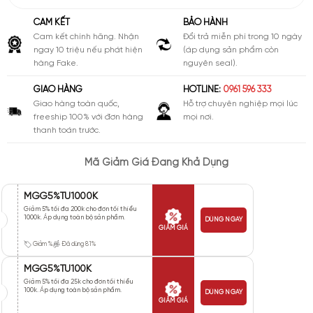
CAM KẾT
BẢO HÀNH
Cam kết chính hãng. Nhận
Đổi trả miễn phí trong 10 ngày
ngay 10 triệu nếu phát hiện
(áp dụng sản phẩm còn
hàng Fake.
nguyên seal).
GIAO HÀNG
HOTLINE:
0961 596 333
Giao hàng toàn quốc,
Hỗ trợ chuyên nghiệp mọi lúc
freeship 100% với đơn hàng
mọi nơi.
thanh toán trước.
Mã Giảm Giá Đang Khả Dụng
MGG5%TU1000K
Giảm 5% tối đa 200k cho đơn tối thiểu
1000k. Áp dụng toàn bộ sản phẩm.
DÙNG NGAY
GIẢM GIÁ
Giảm %
Đã dùng 81%
MGG5%TU100K
Giảm 5% tối đa 25k cho đơn tối thiểu
100k. Áp dụng toàn bộ sản phẩm.
DÙNG NGAY
GIẢM GIÁ