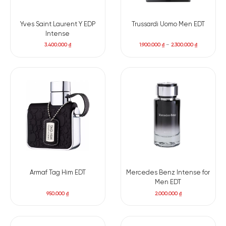
Yves Saint Laurent Y EDP
Trussardi Uomo Men EDT
Intense
3.400.000
₫
1.900.000
₫
–
2.300.000
₫
Armaf Tag Him EDT
Mercedes Benz Intense for
Men EDT
950.000
₫
2.000.000
₫