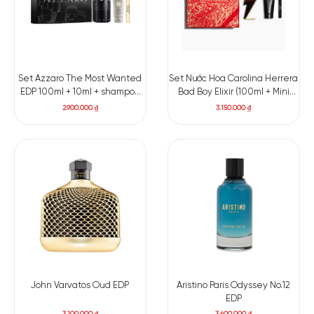
Set Azzaro The Most Wanted
Set Nước Hoa Carolina Herrera
EDP 100ml + 10ml + shampoo
Bad Boy Elixir (100ml + Mini
75ml
10ml + Shower gel 100ml)
2.900.000
₫
3.150.000
₫
John Varvatos Oud EDP
Aristino Paris Odyssey No.12
EDP