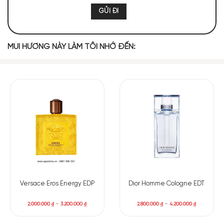
85 (11,92%)
71 (9,96%)
MÙI HƯƠNG NÀY LÀM TÔI NHỚ ĐẾN:
TOP NOTES
Cam Bergamot
Chanh Vàng
MIDDLE NOTES
Nhựa Elemi
Phong Lữ
BASE NOTES
Versace Eros Energy EDP
Dior Homme Cologne EDT
2.000.000
₫
–
3.200.000
₫
2.800.000
₫
–
4.200.000
₫
Hoắc Hương
Cỏ Hương Bài