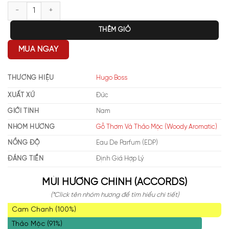
Hugo Boss Bottled Bold Citrus 2025 EDP số lượng
THÊM GIỎ
MUA NGAY
THƯƠNG HIỆU
Hugo Boss
XUẤT XỨ
Đức
GIỚI TÍNH
Nam
NHÓM HƯƠNG
Gỗ Thơm Và Thảo Mộc (Woody Aromatic)
NỒNG ĐỘ
Eau De Parfum (EDP)
ĐÁNG TIỀN
Định Giá Hợp Lý
MÙI HƯƠNG CHÍNH (ACCORDS)
(*Click tên nhóm hương để tìm hiểu chi tiết)
Cam Chanh (100%)
Thảo Mộc (91%)