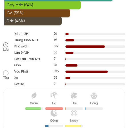
Cay Mát (64%)
Gỗ (55%)
Đất (48%)
26
Yếu 1-3H
69
Trung Bình 4-5H
322
Khá 6-8H
Lưu
65
Lâu 9-12H
7
Rất Lâu Trên 12H
93
Gần
325
Vừa Phải
Tỏa
35
Xa
7
Rất Xa
Xuân
Hạ
Thu
Đông
Đêm
Ngày