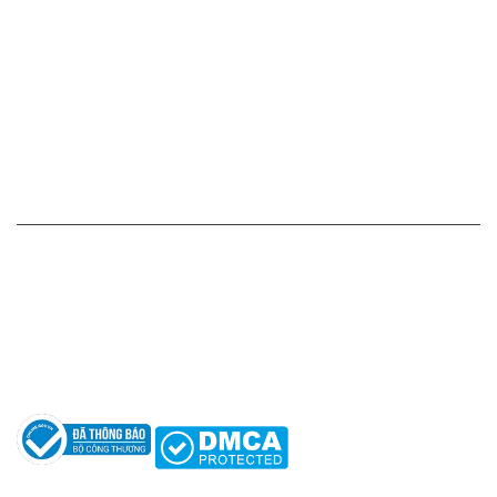
Chính sách giá cả
Chính sách thanh toán
Chính sách vận chuyển - giao nhận - kiểm hàng
Chính sách đổi hàng - trả hàng - hoàn tiền
Chính sách bảo mật thông tin
HỖ TRỢ KHÁCH HÀNG
Hotline: 0961596333
Hỗ trợ: hotro@apaniche.vn
Hướng dẫn sử dụng nước hoa
Câu hỏi thường gặp
Tác giả