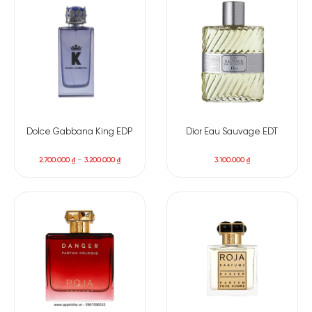
Dolce Gabbana King EDP
Dior Eau Sauvage EDT
2.700.000
₫
–
3.200.000
₫
3.100.000
₫