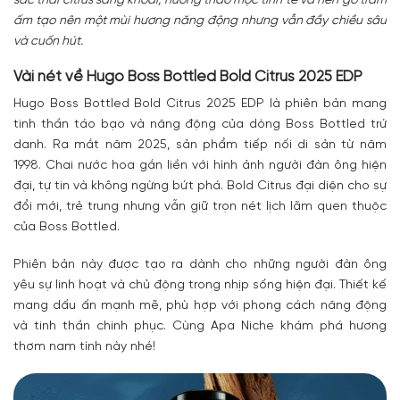
sắc thái citrus sảng khoái, hương thảo mộc tinh tế và nền gỗ trầm
ấm tạo nên một mùi hương năng động nhưng vẫn đầy chiều sâu
và cuốn hút.
Vài nét về
Hugo Boss Bottled Bold Citrus 2025 EDP
Hugo Boss Bottled Bold Citrus 2025 EDP
là phiên bản mang
tinh thần táo bạo và năng động của dòng Boss Bottled trứ
danh. Ra mắt năm 2025, sản phẩm tiếp nối di sản từ năm
1998. Chai nước hoa gắn liền với hình ảnh người đàn ông hiện
đại, tự tin và không ngừng bứt phá. Bold Citrus đại diện cho sự
đổi mới, trẻ trung nhưng vẫn giữ trọn nét lịch lãm quen thuộc
của Boss Bottled.
Phiên bản này được tạo ra dành cho những người đàn ông
yêu sự linh hoạt và chủ động trong nhịp sống hiện đại. Thiết kế
mang dấu ấn mạnh mẽ, phù hợp với phong cách năng động
và tinh thần chinh phục. Cùng Apa Niche khám phá hương
thơm nam tính này nhé!