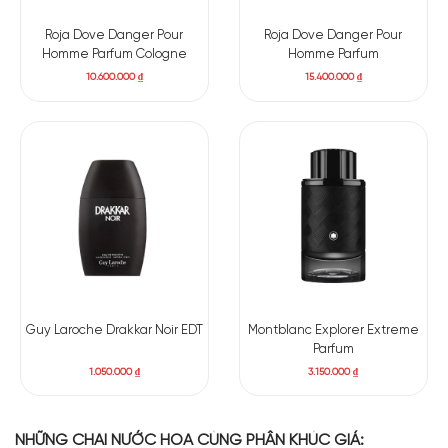
Roja Dove Danger Pour
Roja Dove Danger Pour
Homme Parfum Cologne
Homme Parfum
10.600.000
₫
15.400.000
₫
Guy Laroche Drakkar Noir EDT
Montblanc Explorer Extreme
Parfum
1.050.000
₫
3.150.000
₫
NHỮNG CHAI NƯỚC HOA CÙNG PHÂN KHÚC GIÁ: