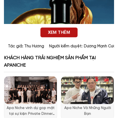
XEM THÊM
Tác giả:
Thu Hương
Người kiểm duyệt:
Dương Mạnh Cườ
KHÁCH HÀNG TRẢI NGHIỆM SẢN PHẨM TẠI
APANICHE
Apa Niche vinh dự góp mặt
Apa Niche Và Những Người
Thiết kế chai nước hoa Hugo Boss Bottled Bold Citrus
tại sự kiện Private Dinner
Bạn
Thiết kế chai
Boss Bottled Bold Citrus 2025
mang đậm tinh