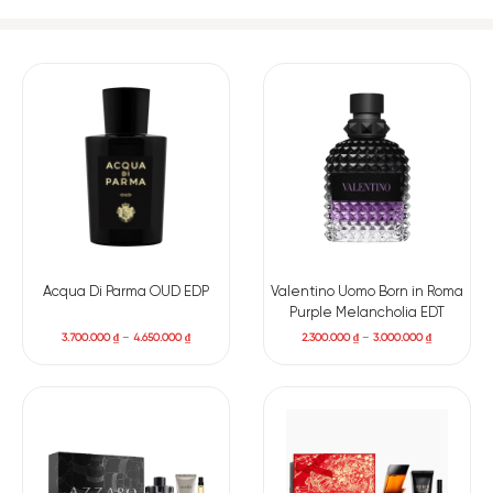
Acqua Di Parma OUD EDP
Valentino Uomo Born in Roma
Purple Melancholia EDT
3.700.000
₫
–
4.650.000
₫
2.300.000
₫
–
3.000.000
₫