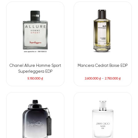
Hương thơm Bottled Bold Citrus mở ra đầy tươi sáng và cuốn
hút. Ngay từ khoảnh khắc đầu tiên, hương chanh và cam
Bergamot bừng lên rõ nét.
Khi lớp hương đầu dần lắng xuống, tầng hương giữa xuất hiện
nhẹ nhàng nhưng đầy tinh tế. Hoa Phong lữ mang đến cảm
giác nam tính, thanh lịch giúp cân bằng mùi hương. Sau đó,
Nhựa Elemi bổ sung nét cay nhẹ, ấm áp đầy sâu lắng. Mùi
hương lúc này trở nên chững chạc, trưởng thành hơn.
Chanel Allure Homme Sport
Mancera Cedrat Boise EDP
Superleggera EDP
Ở tầng hương cuối, cỏ vetiver và hoắc hương khép lại hành
5.150.000
₫
2.600.000
₫
–
2.750.000
₫
trình bằng sự trầm ấm và bền bỉ với thời gian. Cuối cùng,
hương gỗ lan tỏa nhẹ nhàng trên da, sạch sẽ nhưng vẫn đầy
chiều sâu. Đây là một hương thơm đủ mạnh mẽ để gây ấn
tượng, đủ tinh tế nhưng không hề phô trương.