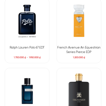
hợp cho
ban ngày
, từ môi trường công sở đến những buổi gặp
gỡ ngoài trời hay dạo phố cuối tuần. Bold Citrus phát huy trọn
vẹn sức hút trong mùa xuân – hạ, khi thời tiết ấm áp cần một
mùi hương nhẹ nhàng nhưng vẫn đủ ấn tượng. Nếu bạn đang
tìm kiếm một chai nước hoa dễ dùng, linh hoạt và mang dấu
ấn thương hiệu Hugo Boss, đây chính là lựa chọn đáng để đầu
tư và trải nghiệm.
Ralph Lauren Polo 67 EDT
French Avenue An Equestrian
Series Pierce EDP
1.700.000
₫
–
1.950.000
₫
1.200.000
₫