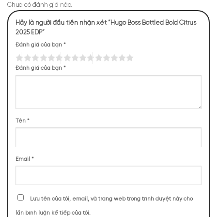
Chưa có đánh giá nào.
Hãy là người đầu tiên nhận xét “Hugo Boss Bottled Bold Citrus
2025 EDP”
Đánh giá của bạn
*
Đánh giá của bạn
*
Tên
*
Mùi hương Hugo Boss Boss Bottled Bold Citrus mạnh
mẽ đầy nam tính
Email
*
NHỮNG NOTE HƯƠNG THEO CẢM NHẬN
THỰC TẾ
Lưu tên của tôi, email, và trang web trong trình duyệt này cho
202 (28,33%)
158 (22,16%)
111 (15,57%)
86 (12,06%)
lần bình luận kế tiếp của tôi.