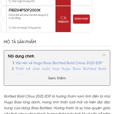
Giảm %
Đã dùng 92%
FREESHIP50P2000K
Giảm 50% phí ship cho đơn hàng từ 2
triệu đồng
DÙNG NGAY
FREESHIP
Giảm phí ship
Không giới hạn
MÔ TẢ SẢN PHẨM
Nội dung chính
Vài nét về Hugo Boss Bottled Bold Citrus 2025 EDP
Thiết kế chai nước hoa Hugo Boss Bottled Bold
Citrus
Xem thêm
Mùi hương Hugo Boss Boss Bottled Bold Citrus mạnh
mẽ đầy nam tính
Có nên mua chai nước hoa nam Hugo Boss Bottled
Bottled Bold Citrus 2025 EDP là hương thơm nam tính đến từ nhà
Bold Citrus Eau De Parfum
Hugo Boss lừng danh, mang tinh thần tươi mới và hiện đại đặc
trưng của dòng Boss Bottled. Hương thơm là sự hòa quyện giữa