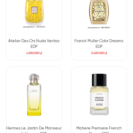
Atelier Des Ors Nuda Veritas
Franck Muller Color Dreams
EDP
EDP
4.500.000
₫
3.400.000
₫
Hermes Le Jardin De Monsieur
Matiere Premiere French