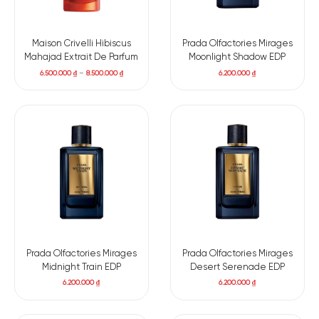
Maison Crivelli Hibiscus
Prada Olfactories Mirages
Mahajad Extrait De Parfum
Moonlight Shadow EDP
6.500.000
₫
–
8.500.000
₫
6.200.000
₫
Prada Olfactories Mirages
Prada Olfactories Mirages
Midnight Train EDP
Desert Serenade EDP
6.200.000
₫
6.200.000
₫