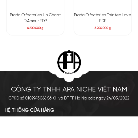
Prada Olfactories Un Chant
Prada Olfactories Tainted Love
D’Amour EDP
EDP
6.200.000
₫
6.200.000
₫
CÔNG TY TNHH APA NICHE VIỆT NAM
GPKD số 0109943066 Sở KH và ĐT TP Hà Nội cấp ngày 24/03/2022
HỆ THỐNG CỬA HÀNG
Cơ sở chính: 438 Tây Sơn - Đống Đa - Hà Nội
Hotline: 0961.596.333