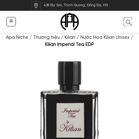
Bỏ
438 Tây Sơn, Thịnh Quang, Đống Đa, HN
qua
nội
dung
Apa Niche
/
Thương hiệu
/
Kilian
/
Nước Hoa Kilian Unisex
/
Kilian Imperial Tea EDP