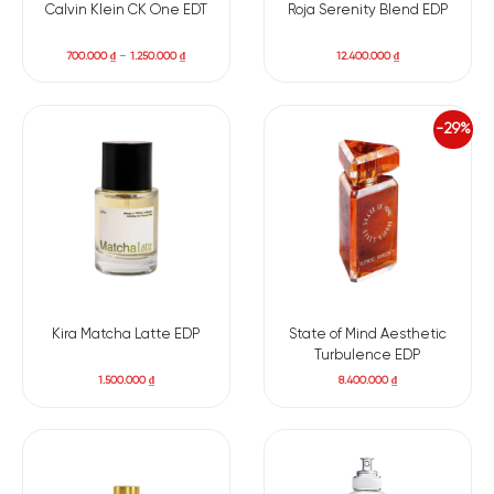
Calvin Klein CK One EDT
Roja Serenity Blend EDP
700.000
₫
–
1.250.000
₫
12.400.000
₫
-29%
Kira Matcha Latte EDP
State of Mind Aesthetic
Turbulence EDP
1.500.000
₫
8.400.000
₫