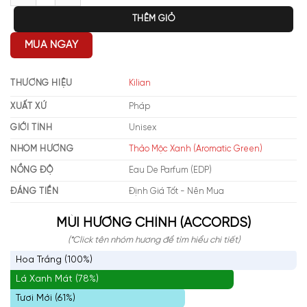
THÊM GIỎ
MUA NGAY
THƯƠNG HIỆU
Kilian
XUẤT XỨ
Pháp
GIỚI TÍNH
Unisex
NHÓM HƯƠNG
Thảo Mộc Xanh (Aromatic Green)
NỒNG ĐỘ
Eau De Parfum (EDP)
ĐÁNG TIỀN
Định Giá Tốt - Nên Mua
MÙI HƯƠNG CHÍNH (ACCORDS)
(*Click tên nhóm hương để tìm hiểu chi tiết)
Hoa Trắng (100%)
Lá Xanh Mát (78%)
Tươi Mới (61%)