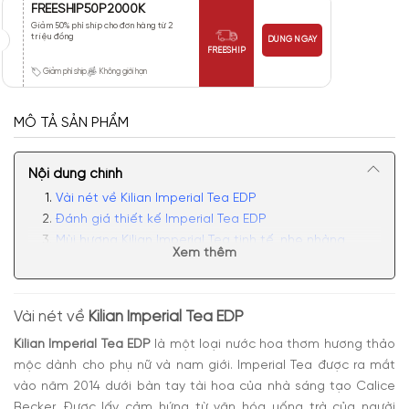
FREESHIP50P2000K
Giảm 50% phí ship cho đơn hàng từ 2
triệu đồng
DÙNG NGAY
FREESHIP
Giảm phí ship
Không giới hạn
MÔ TẢ SẢN PHẨM
Nội dung chính
Vài nét về Kilian Imperial Tea EDP
Đánh giá thiết kế Imperial Tea EDP
Mùi hương Kilian Imperial Tea tinh tế, nhẹ nhàng
Xem thêm
Có nên mua nước hoa unisex Kilian Imperial Tea EDP
Vài nét về
Kilian Imperial Tea EDP
Kilian Imperial Tea EDP
là một loại nước hoa thơm hương thảo
mộc dành cho phụ nữ và nam giới. Imperial Tea được ra mắt
vào năm 2014 dưới bàn tay tài hoa của nhà sáng tạo Calice
Becker. Được lấy cảm hứng từ văn hóa uống trà của người