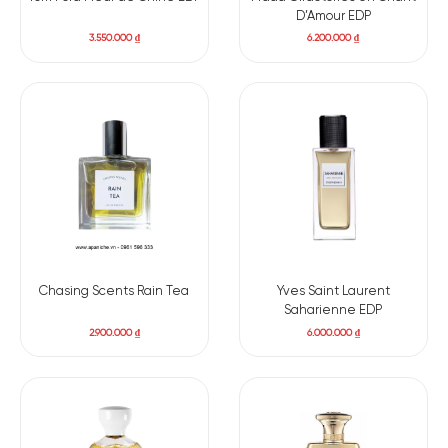
D’Amour EDP
3.550.000
₫
6.200.000
₫
Chasing Scents Rain Tea
Yves Saint Laurent
Saharienne EDP
2.900.000
₫
6.000.000
₫