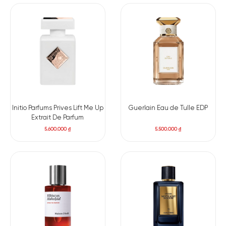
Initio Parfums Prives Lift Me Up
Guerlain Eau de Tulle EDP
Extrait De Parfum
5.600.000
₫
5.500.000
₫