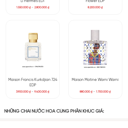
Li Hermes EDT
Flower EDP
1.550.000
₫
–
2.800.000
₫
8.200.000
₫
Maison Francis Kurkdjian 724
Maison Matine Warni Warni
EDP
3.900.000
₫
–
9.400.000
₫
880.000
₫
–
1.700.000
₫
NHỮNG CHAI NƯỚC HOA CÙNG PHÂN KHÚC GIÁ: