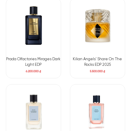
Prada Olfactories Mirages Dark
Kilian Angels’ Share On The
Light EDP
Rocks EDP 2025
6.200.000
₫
5.500.000
₫