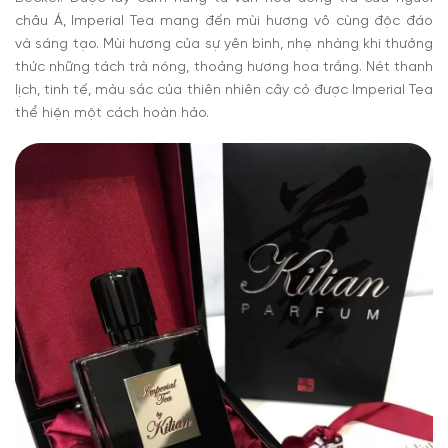
châu Á, Imperial Tea mang đến mùi hương vô cùng độc đáo
và sáng tạo. Mùi hương của sự yên bình, nhẹ nhàng khi thưởng
thức những tách trà nóng, thoảng hương hoa trắng. Nét thanh
lịch, tinh tế, màu sắc của thiên nhiên cây cỏ được Imperial Tea
thể hiện một cách hoàn hảo.