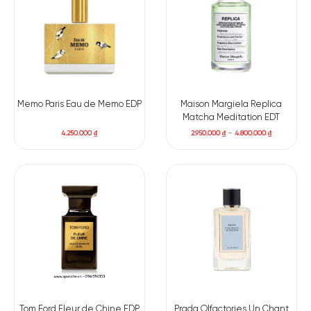
Memo Paris Eau de Memo EDP
Maison Margiela Replica
Matcha Meditation EDT
4.250.000
₫
2.950.000
₫
–
4.800.000
₫
Tom Ford Fleur de Chine EDP
Prada Olfactories Un Chant