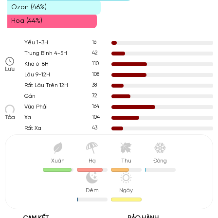
Ozon (46%)
Hoa (44%)
16
Yếu 1-3H
42
Trung Bình 4-5H
110
Khá 6-8H
Lưu
108
Lâu 9-12H
38
Rất Lâu Trên 12H
72
Gần
164
Vừa Phải
Tỏa
104
Xa
43
Rất Xa
Xuân
Hạ
Thu
Đông
Đêm
Ngày