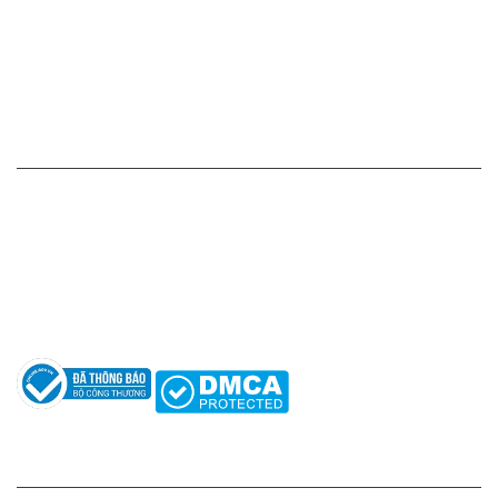
Chính sách vận chuyển - giao nhận - kiểm hàng
Chính sách đổi hàng - trả hàng - hoàn tiền
Chính sách bảo mật thông tin
HỖ TRỢ KHÁCH HÀNG
Hotline: 0961596333
Hỗ trợ: hotro@apaniche.vn
Hướng dẫn sử dụng nước hoa
Câu hỏi thường gặp
Tác giả
KẾT NỐI CHÚNG TÔI