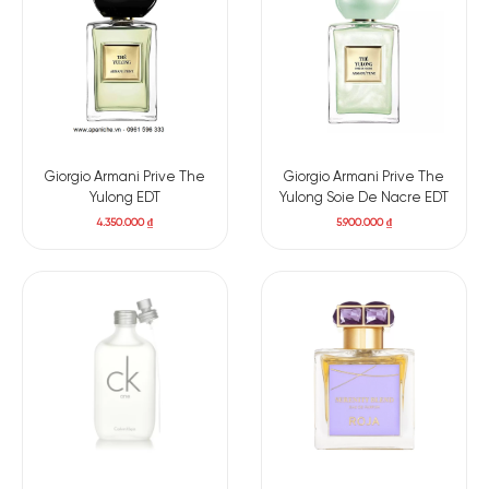
Giorgio Armani Prive The
Giorgio Armani Prive The
Yulong EDT
Yulong Soie De Nacre EDT
4.350.000
₫
5.900.000
₫
Có nên mua nước hoa unisex
Kilian Imperial Tea EDP
Mùi hương không quá cầu kỳ, với những thành phần đơn giản
nhẹ nhàng tỏa hương,
Kilian Imperial Tea EDP
vẫn khiến bao
con tim say mê nước hoa phải xiêu lòng. Tách trà hảo hạng
mà Kilian mang đến là lựa chọn hoàn hảo cho những ngày
Xuân, Hạ và cả Thu. Khả năng lưu hương lên đến 12H đồng hồ,
Imperial Tea đảm bảo sẽ không khiến bạn phải thất vọng khi
sử dụng.