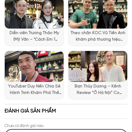
Diễn viên Trương Thảo My
Theo chân KOC Vũ Tiến Anh
(Mỹ Vân – “Cách Em 1
khám phá thương hiệu
Millimet”) ghé Apa Niche và
Lattafa tại Apa Niche
chia sẻ trải nghiệm chọn
nước hoa đầy thú vị
YouTuber Duy Nến Chia Sẻ
Bạn Thùy Dương – Kênh
Hành Trình Khám Phá Thế
Review “Ở Hà Nội” Có
Giới Hương Thơm Tại Apa
Những Trải Nghiệm Thú Vị Tại
Niche
Apa Niche
ĐÁNH GIÁ SẢN PHẨM
Chưa có đánh giá nào.