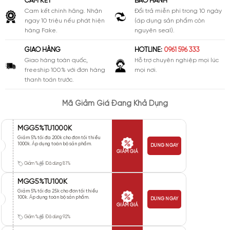
CAM KẾT
BẢO HÀNH
Cam kết chính hãng. Nhận
Đổi trả miễn phí trong 10 ngày
ngay 10 triệu nếu phát hiện
(áp dụng sản phẩm còn
hàng Fake.
nguyên seal).
GIAO HÀNG
HOTLINE:
0961 596 333
Giao hàng toàn quốc,
Hỗ trợ chuyên nghiệp mọi lúc
freeship 100% với đơn hàng
mọi nơi.
thanh toán trước.
Mã Giảm Giá Đang Khả Dụng
MGG5%TU1000K
Giảm 5% tối đa 200k cho đơn tối thiểu
1000k. Áp dụng toàn bộ sản phẩm.
DÙNG NGAY
GIẢM GIÁ
Giảm %
Đã dùng 81%
MGG5%TU100K
Giảm 5% tối đa 25k cho đơn tối thiểu
100k. Áp dụng toàn bộ sản phẩm.
DÙNG NGAY
GIẢM GIÁ
Giảm %
Đã dùng 92%