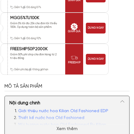
GIẢM GIÁ
Giảm %
Đã dùng 81%
MGG5%TU100K
Giảm 5% tối đa 25k cho đơn tối thiểu
100k. Áp dụng toàn bộ sản phẩm.
DÙNG NGAY
GIẢM GIÁ
Giảm %
Đã dùng 92%
FREESHIP50P2000K
Giảm 50% phí ship cho đơn hàng từ 2
triệu đồng
DÙNG NGAY
FREESHIP
Giảm phí ship
Không giới hạn
MÔ TẢ SẢN PHẨM
Nội dung chính
Giới thiệu nước hoa Kilian Old Fashioned EDP
Thiết kế nước hoa Old Fashioned
Mùi hương nước hoa Old Fashioned By Kilian
Xem thêm
Có nên mua nước hoa Old Fashioned Kilian?