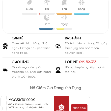
Xuân
Hạ
Thu
Đông
Đêm
Ngày
CAM KẾT
BẢO HÀNH
Cam kết chính hãng. Nhận
Đổi trả miễn phí trong 10 ngày
ngay 10 triệu nếu phát hiện
(áp dụng sản phẩm còn
hàng Fake.
nguyên seal).
GIAO HÀNG
HOTLINE:
0961 596 333
Giao hàng toàn quốc,
Hỗ trợ chuyên nghiệp mọi lúc
freeship 100% với đơn hàng
mọi nơi.
thanh toán trước.
Mã Giảm Giá Đang Khả Dụng
MGG5%TU1000K
Giảm 5% tối đa 200k cho đơn tối thiểu
1000k. Áp dụng toàn bộ sản phẩm.
DÙNG NGAY