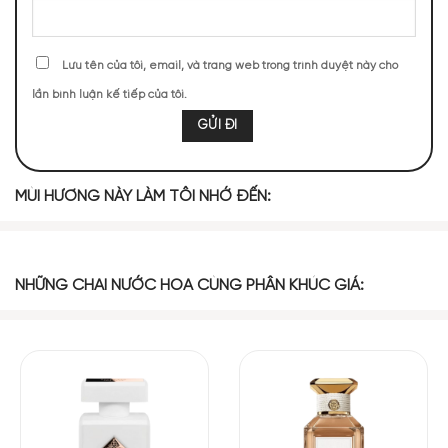
Lưu tên của tôi, email, và trang web trong trình duyệt này cho
lần bình luận kế tiếp của tôi.
Mùi hương nước hoa Old Fashioned By Kilian
MÙI HƯƠNG NÀY LÀM TÔI NHỚ ĐẾN:
NHỮNG NOTE HƯƠNG THEO CẢM NHẬN
THỰC TẾ
NHỮNG CHAI NƯỚC HOA CÙNG PHÂN KHÚC GIÁ:
250 (29,07%)
165 (19,19%)
155 (18,02%)
105 (12,21%)
100 (11,63%)
85 (9,88%)
TOP NOTES