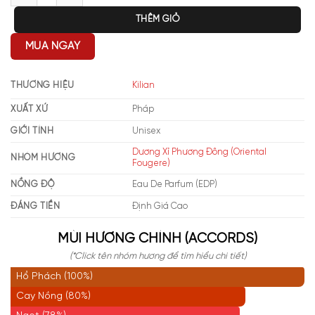
THÊM GIỎ
MUA NGAY
THƯƠNG HIỆU
Kilian
XUẤT XỨ
Pháp
GIỚI TÍNH
Unisex
Dương Xỉ Phương Đông (Oriental
NHÓM HƯƠNG
Fougere)
NỒNG ĐỘ
Eau De Parfum (EDP)
ĐÁNG TIỀN
Định Giá Cao
MÙI HƯƠNG CHÍNH (ACCORDS)
(*Click tên nhóm hương để tìm hiểu chi tiết)
Hổ Phách (100%)
Cay Nồng (80%)