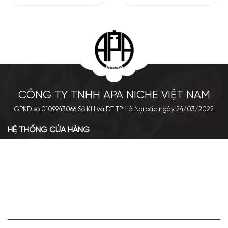
là mùi hương lý tưởng cho những dịp đặc biệt hoặc những ai
muốn khẳng định dấu ấn cá nhân mạnh mẽ.
CÔNG TY TNHH APA NICHE VIỆT NAM
GPKD số 0109943066 Sở KH và ĐT TP Hà Nội cấp ngày 24/03/2022
HỆ THỐNG CỬA HÀNG
Cơ sở chính: 438 Tây Sơn - Đống Đa - Hà Nội
Hotline: 0961.596.333
Chi nhánh: Số 05, Lô OC 5-2, KĐT Shining City, Sơn La
Hotline: 085.90.66666
VỀ APA NICHE