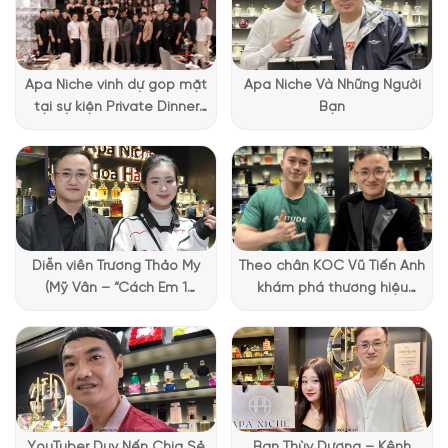
Apa Niche vinh dự góp mặt
Apa Niche Và Những Người
tại sự kiện Private Dinner
Bạn
đặc biệt của Lattafa
Vietnam
Diễn viên Trương Thảo My
Theo chân KOC Vũ Tiến Anh
Thiết kế nước hoa Old Fashioned
(Mỹ Vân – “Cách Em 1
khám phá thương hiệu
Millimet”) ghé Apa Niche và
Lattafa tại Apa Niche
Thiết kế của Old Fashioned EDP là một sự giao thoa giữa cổ
chia sẻ trải nghiệm chọn
điển và hiện đại. Thân chai hình trụ lớn nhưng hơi thấp, với
nước hoa đầy thú vị
những đường cắt tinh tế xẻ chéo trên lớp thủy tinh cao cấp,
tạo nên hiệu ứng thị giác độc đáo. Cả phần nắp và thân chai
đều chung một họa tiết như vậy, giống nhiều sản phẩm đã ra
mắt trước đó, góp phần phản chiếu ánh sáng lấp lánh.
Điểm
YouTuber Duy Nến Chia Sẻ
Bạn Thùy Dương – Kênh