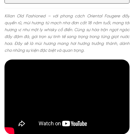
Kilian Old Fashioned – với phong cách Oriental Fougere đầy
quyến rũ, mùi hương từ mạch nha đơn cất 18 năm tuổi, mang tới
hương vị như một ly whisky cổ điển. Cùng sự hòa trộn ngọt ngào
đầy đậm đà, gói trọn sự tinh tế sang trọng trong từng giọt nước
hoa. Đây sẽ là mùi hương mang hơi hướng trưởng thành, dành
cho những sự kiện đặc biệt và quan trọng.