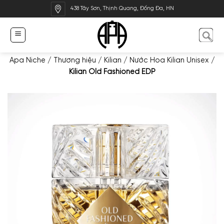
Bỏ
438 Tây Sơn, Thịnh Quang, Đống Đa, HN
qua
nội
dung
Apa Niche
/
Thương hiệu
/
Kilian
/
Nước Hoa Kilian Unisex
/
Kilian Old Fashioned EDP