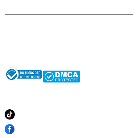
HỖ TRỢ KHÁCH HÀNG
Hotline: 0961596333
Hỗ trợ: hotro@apaniche.vn
Hướng dẫn sử dụng nước hoa
Câu hỏi thường gặp
Tác giả
KẾT NỐI CHÚNG TÔI
Ánh Apa Niche
Apa Niche