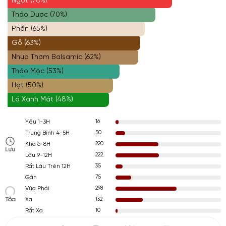
Ngọt (78%)
Thảo Dược (70%)
Phấn (65%)
Gỗ (63%)
Nhựa Thơm Balsamic (62%)
Thảo Mộc (53%)
Hạt (50%)
Lá Xanh Mát (48%)
16
Yếu 1-3H
50
Trung Bình 4-5H
220
Khá 6-8H
Lưu
222
Lâu 9-12H
35
Rất Lâu Trên 12H
75
Gần
298
Vừa Phải
Tỏa
132
Xa
10
Rất Xa