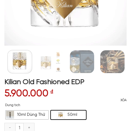
Kilian Old Fashioned EDP
5.900.000
₫
XÓA
Dung tích
10ml Dùng Thử
50ml
Kilian Old Fashioned EDP số lượng