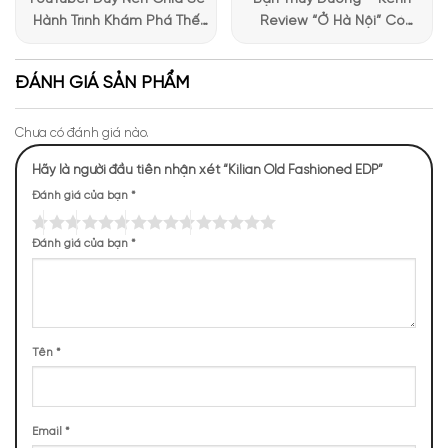
nhấn nổi bật là nhãn hiệu hình thoi nằm chính giữa phần thân,
Hành Trình Khám Phá Thế
Review “Ở Hà Nội” Có
với dòng chữ “Old Fashioned by Kilian” in sắc nét, hòa quyện
Giới Hương Thơm Tại Apa
Những Trải Nghiệm Thú Vị Tại
cùng sắc vàng ánh kim của tinh chất nước hoa bên trong.
Niche
Apa Niche
ĐÁNH GIÁ SẢN PHẨM
Bên ngoài vỏ hộp, vẫn là một thiết kế vuông vức quen thuộc,
với kích thước lớn. Chất liệu cao cấp, được chia làm hai phần
Chưa có đánh giá nào.
với đế tách biệt, có thể giúp cố định chai nước hoa bên trong,
một thiết kế thường thấy trên những dòng nước hoa đắt tiền.
Hãy là người đầu tiên nhận xét “Kilian Old Fashioned EDP”
Đánh giá của bạn
*
Đánh giá của bạn
*
Tên
*
Email
*