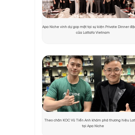
Vài nét về Kilia
Tác giả:
Quỳnh Giang
Người kiểm duyệt:
D
Đây là một dòng nước h
Trên thực tế, mùi hươn
By Kilian
dành tặng cho
KHÁCH HÀNG TRẢI NGHIỆM SẢN 