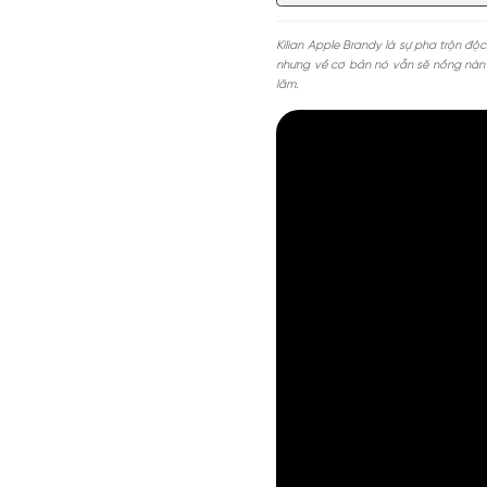
Apple Brandy với phần 
nấp trong hương thơm n
trọng.
Nội dung chính
MGG5%TU1000K
Vài nét về Kili
Giảm 5% tối đa 200k cho đơn tối th
dụng toàn bộ sản phẩm.
Thiết Kế chai n
Mùi hương Kilia
Giảm %
Đã dùng 81%
HSD: 31-0
Có nên mua nước
Kilian Apple Brandy
là sự
nhưng về cơ bản nó vẫn 
lãm.