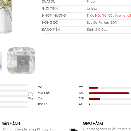
THƯƠNG HIỆU
Kil
XUẤT XỨ
Ph
GIỚI TÍNH
Un
NHÓM HƯƠNG
Thả
NỒNG ĐỘ
Ea
ĐÁNG TIỀN
Đị
Gần
274