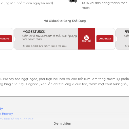
Vừa Phải
1210
Tỏa
Xa
345
Rất Xa
41
GIA
BẢO HÀNH
Giao 
Đổi trả miễn phí trong 10 ngày (áp
100% 
dụng sản phẩm còn nguyên seal).
trước.