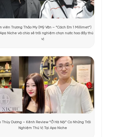
 xem
pple Brandy
toát lên vẻ đẹp của sự sang trọng đầy lôi cuốn.
ặc trưng đến từ nước Pháp.
Apple Brandy
là mùi hương của