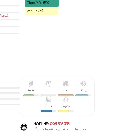
Lá Xanh Mát (55%)
ian
Hổ Phách (51%)
áp
Thảo Mộc (50%)
isex
Vani (49%)
o Mộc Trái Cây (Aromatic Fruity)
u De Parfum (EDP)
nh Giá Cao
Xuân
Hạ
Thu