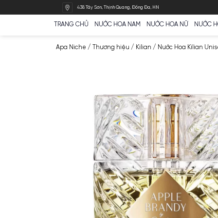
Bỏ
438 Tây Sơn, Thịnh Quang, Đống Đa, HN
qua
nội
TRANG CHỦ
NƯỚC HOA NAM
NƯỚC HOA N
dung
Apa Niche
/
Thương hiệu
/
Kilian
/
Nước Hoa 