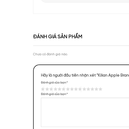
Apa Niche vinh dự góp mặt tại sự kiện Priva
của Lattafa Vietnam
Theo chân KOC Vũ Tiến Anh khám phá thươ
tại Apa Niche