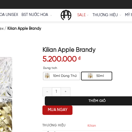
Ữ
NƯỚC HOA UNISEX
BST NƯỚC HOA
SALE
Kilian Unisex
/
Kilian Apple Brandy
Kilian Apple Brand
5.200.000
₫
Dung tích
10ml Dùng Thử
Kilian Apple Brandy số lượng
T
MUA NGAY