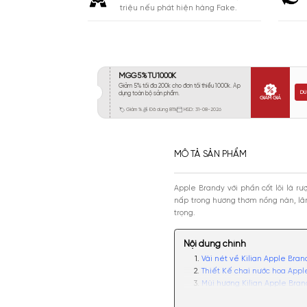
Khá 6-8H
1055
Lưu
Lâu 9-12H
555
Rất Lâu Trên 12H
85
CAM KẾT
Cam kết chính hãng. Nhận ngay 10
triệu nếu phát hiện hàng Fake.
MÔ TẢ SẢN PHẨM