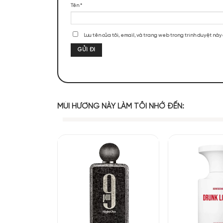
ĐÁNH GIÁ SẢN PHẨM
Chưa có đánh giá nào.
Thiết Kế chai 
Thiết kế chai vẫn là n
đèn huyền ảo của New Y
Hãy là người đầu tiên nhận xét “Kilia
hoa nồng ấm như màu r
dàng làm say đắm lòng 
Đánh giá của bạn
*
Đánh giá của bạn
*