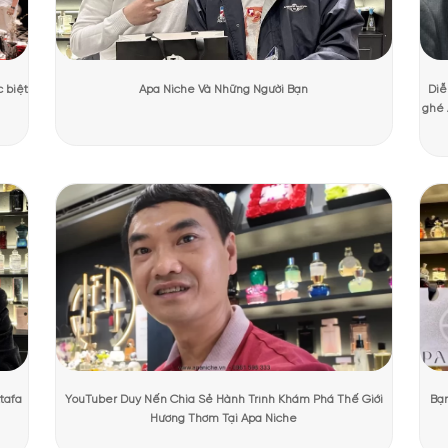
n Apple Brandy
ương Mạnh Cường
Ngày cập nhật:
31/07/2026
3217 lượt
oa hướng tới cả nam và nữ với mùi hương nhẹ nhàng, tinh tế.
Kilian A
g này được sản xuất từ năm 2013 với cảm hứng từ hương vị của rượu đ
 thành phố không bao giờ ngủ – New York.
PHẨM TẠI APANICHE