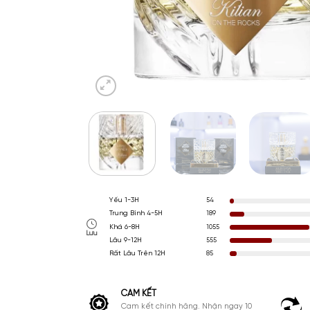
Yếu 1-3H
54
Trung Bình 4-5H
189