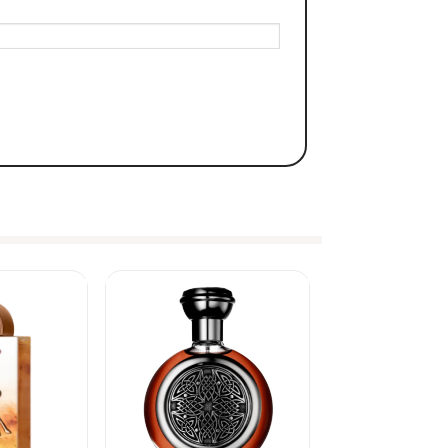
hiến ta liên tưởng tới những âm thanh sống động dưới ánh
 suốt. Nó chứa đựng trong mình những giọt tinh chất nước
yết tinh tế ở mặt trước thân chai.
Apple Brandy
thật dễ