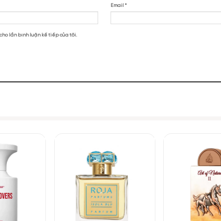
nước hoa Apple Brandy
ét đặc trưng đến từ thương hiệu
Kilian.
Hình dáng một chiếc ly rượu k
ork sầm uất. Thân chai hình trụ làm bằng chất liệu thủy tinh trong
n Apple Brandy”
ượu Cognac. Tên thương hiệu và những thông tin cơ bản được điểm xu
người, chỉ bằng vẻ ngoài sang trọng ấy.