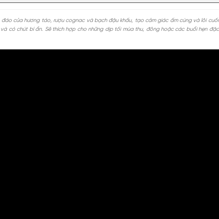
cốt lõi là rượu Brandy táo ngọt ngào, pha trộn hài hòa với các nốt r
ồng nàn, lâng lâng của rượu Cognac , xen lẫn chút hương vị của táo, t
M
MGG5%TU100K
an Apple Brandy
iểu 1000k. Áp
Giảm 5% tối đa 25k cho
DÙNG NGAY
toàn bộ sản phẩm.
ước hoa Apple Brandy
GIẢM GIÁ
n Apple Brandy tinh tế và cuốn hút
8-2026
Giảm %
Đã dùng 9
Xem thêm
 hoa unisex Kilian Apple Brandy
 pha trộn độc đáo của hương táo, rượu cognac và bạch đậu khấu, tạo cảm
sẽ nồng nàn và có chút bí ẩn. Sẽ thích hợp cho những dịp tối mùa thu, đô