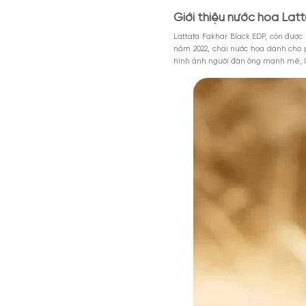
Nội dung chính
Giới thiệu nước
Thiết kế nước h
Mùi hương của F
MGG5%TU1000K
Có nên mua Latt
Giảm 5% tối đa 200k cho đơn tối th
dụng toàn bộ sản phẩm.
Nước hoa nam Lattafa F
Giảm %
Đã dùng 81%
HSD: 31-0
mạnh mẽ, cuốn hút và hiệ
Giới thiệu nước
Lattafa Fakhar Black E
năm 2022, chai nước h
hình ảnh người đàn ông