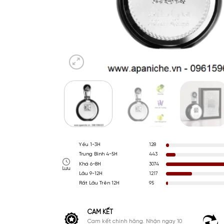
Yếu 1-3H
128
Trung Bình 4-5H
443