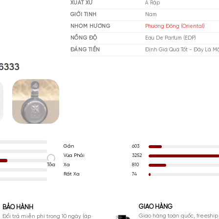
THƯƠNG HIỆU
Lat
XUẤT XỨ
Ả 
GIỚI TÍNH
Na
NHÓM HƯƠNG
Ph
NỒNG ĐỘ
Ea
ĐÁNG TIỀN
Đị
Gần
603