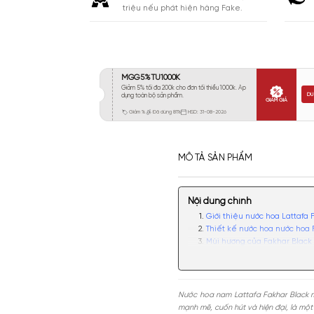
Khá 6-8H
3074
Lưu
Lâu 9-12H
1217
Rất Lâu Trên 12H
95
CAM KẾT
Cam kết chính hãng. Nhận ngay 10
triệu nếu phát hiện hàng Fake.
MÔ TẢ SẢN PHẨM