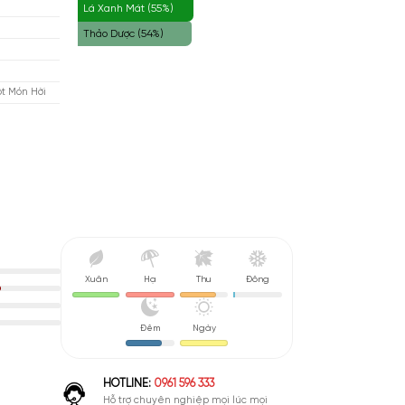
Hoa Oải Hương (60%)
tafa
Hổ Phách (56%)
Rập
Lá Xanh Mát (55%)
m
Thảo Dược (54%)
ương Đông (Oriental)
u De Parfum (EDP)
nh Giá Quá Tốt - Đây Là Một Món Hời
Xuân
Hạ
Thu