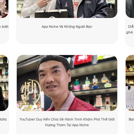
ương Mạnh Cường
Ngày cập nhật:
31/07/2026
2470 lượt
PHẨM TẠI APANICHE
oa nước hoa Fakhar Black
 chỉ gây ấn tượng bởi mùi hương mà còn sở hữu thiết kế độc đáo, sang