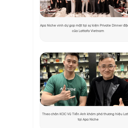
Tác giả:
Quỳnh Giang
Người kiểm duyệt:
D
KHÁCH HÀNG TRẢI NGHIỆM SẢN 
Thiết kế nước h
Fakhar Black EDP không