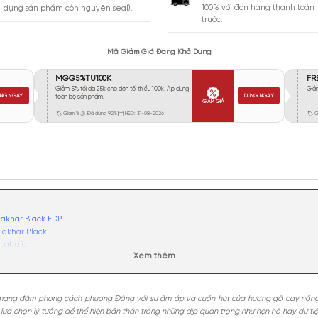
Vừa Phải
3252
Tỏa
Xa
810
Rất Xa
74
GIA
BẢO HÀNH
Giao 
Đổi trả miễn phí trong 10 ngày (áp
100% 
dụng sản phẩm còn nguyên seal).
trước.