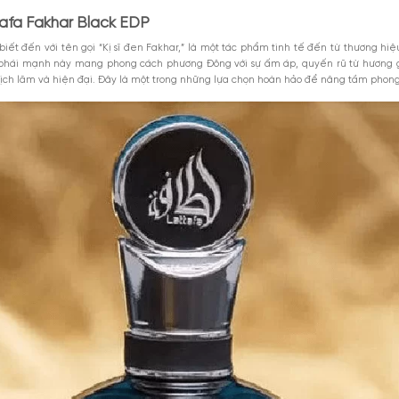
 hoa Lattafa Fakhar Black EDP
M
oa nước hoa Fakhar Black
akhar Black Lattafa
Xem thêm
MGG5%TU100K
afa Fakhar Black EDP?
iểu 1000k. Áp
Giảm 5% tối đa 25k cho
DÙNG NGAY
toàn bộ sản phẩm.
GIẢM GIÁ
akhar Black mang đậm phong cách phương Đông với sự ấm áp và cuốn hú
8-2026
Giảm %
Đã dùng 9
n đại, là một lựa chọn lý tưởng để thể hiện bản thân trong những dịp quan 
 hoa Lattafa Fakhar Black EDP
DP, còn được biết đến với tên gọi “Kị sĩ đen Fakhar,” là một tác phẩm
oa dành cho phái mạnh này mang phong cách phương Đông với sự ấm á
 mạnh mẽ, lịch lãm và hiện đại. Đây là một trong những lựa chọn hoà