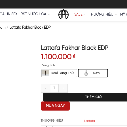
Ữ
NƯỚC HOA UNISEX
BST NƯỚC HOA
SALE
oa Lattafa Nam
/
Lattafa Fakhar Black EDP
Lattafa Fakhar Bl
1.100.000
₫
Dung tích
10ml Dùng Thử
Lattafa Fakhar Black EDP số lượ
T
MUA NGAY