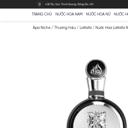
Bỏ
438 Tây Sơn, Thịnh Quang, Đống Đa, HN
qua
nội
TRANG CHỦ
NƯỚC HOA NAM
NƯỚC HOA N
dung
Apa Niche
/
Thương hiệu
/
Lattafa
/
Nước H