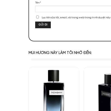
ĐÁNH GIÁ SẢN PHẨM
Chưa có đánh giá nào.
Hãy là người đầu tiên nhận xét “Latta
Đánh giá của bạn
*
Đánh giá của bạn
*