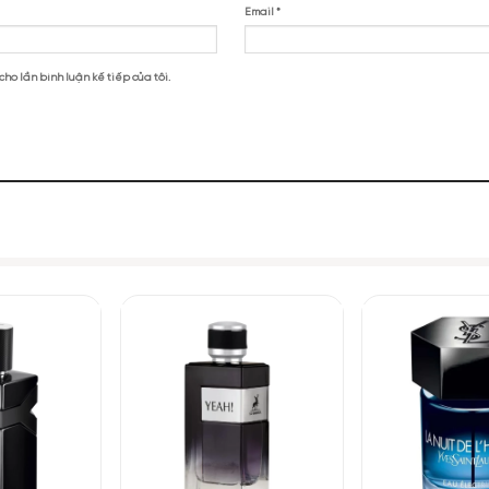
fa Fakhar Black EDP”