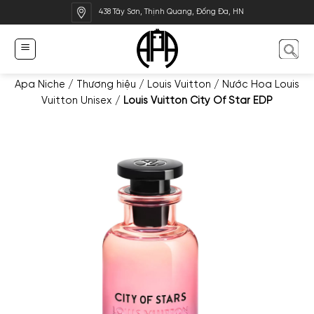
Bỏ
438 Tây Sơn, Thịnh Quang, Đống Đa, HN
qua
nội
dung
Apa Niche
/
Thương hiệu
/
Louis Vuitton
/
Nước Hoa Louis
Vuitton Unisex
/
Louis Vuitton City Of Star EDP