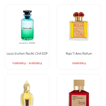
Louis Vuitton Pacific Chill EDP
Roja Ti Amo Parfum
11.000.000
₫
–
16.100.000
₫
10.600.000
₫