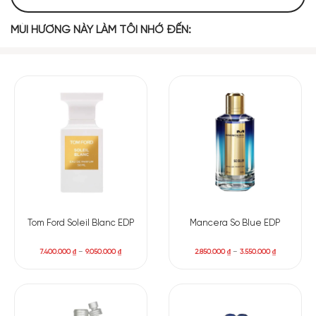
MIDDLE NOTES
MÙI HƯƠNG NÀY LÀM TÔI NHỚ ĐẾN:
Hoa Tiare
BASE NOTES
Gỗ Đàn Hương
Xạ Hương
Phấn
Nếu như sản phẩm trong câu chuyện trước đó là sự thể hiện
đơn điệu của Cam Mandarin trong buổi chiều hoàng hôn, thì
Tom Ford Soleil Blanc EDP
Mancera So Blue EDP
mùi hương nước hoa City Of Stars được nâng tầm với nét
thanh mát, cuốn hút đến khó lường của nhóm hương cam
7.400.000
₫
–
9.050.000
₫
2.850.000
₫
–
3.550.000
₫
chanh với cam, bưởi, quýt, chanh đang khiêu vũ trên làn da
như hàng ngàn bóng đèn rực sáng của thành phố Los
Angeles. Một mùi hương hấp dẫn với phong cách trẻ trung,
hiện đại. Sang tầng hương giữa, với sự góp mặt của hoa Tiare