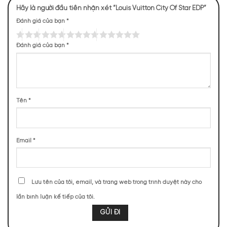
cuốn
Hãy là người đầu tiên nhận xét “Louis Vuitton City Of Star EDP”
Đánh giá của bạn
*
NHỮNG NOTE HƯƠNG THEO CẢM NHẬN
THỰC TẾ
Đánh giá của bạn
*
313 (15,65%)
303 (15,15%)
264 (13,20%)
244 (12,20%)
225 (11,25%)
210 (10,50%)
199 (9,95%)
187 (9,35%)
Tên
*
55 (2,75%)
Email
*
TOP NOTES
Lưu tên của tôi, email, và trang web trong trình duyệt này cho
Chanh Vàng
Quýt
Cam Đỏ
Chanh Xanh
lần bình luận kế tiếp của tôi.
Cam Bergamot