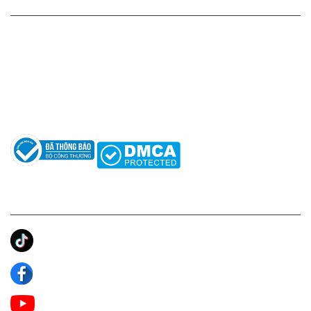
HỖ TRỢ KHÁCH HÀNG
Hotline: 0961596333
Hỗ trợ: hotro@apaniche.vn
Hướng dẫn sử dụng nước hoa
Câu hỏi thường gặp
Tác giả
KẾT NỐI CHÚNG TÔI
Ánh Apa Niche
Apa Niche
Apa Niche Nước Hoa Hàng Hiệu