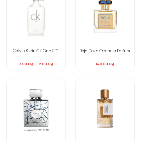
– một biểu tượng của Tahiti, City Of Stars EDP càng trở nên
quyến rũ và hấp dẫn hơn bao giờ hết. Khép lại mùi hương này
là sự xuất hiện của Gỗ đàn hương cùng xạ hương ấm áp. Sự
lôi cuốn ấy như vòng một tay gợi cảm khiến ta chẳng muốn
rời xa.
Mùi hương đặc trưng:
Calvin Klein CK One EDT
Roja Dove Oceania Parfum
Hương đầu: Quả chanh xanh, Cam đỏ, Quả quýt, Quả
700.000
₫
–
1.250.000
₫
14.400.000
₫
chanh vàng, Cam Bergamot.
Hương giữa: Hoa Tiare.
Hương cuối: Xạ hương, Phấn hương, Gỗ đàn hương.