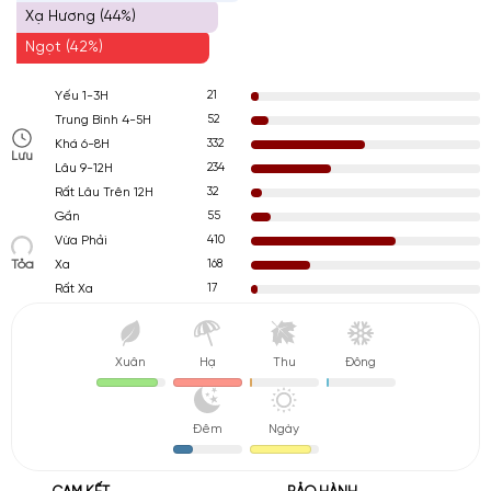
Xạ Hương (44%)
Ngọt (42%)
21
Yếu 1-3H
52
Trung Bình 4-5H
332
Khá 6-8H
Lưu
234
Lâu 9-12H
32
Rất Lâu Trên 12H
55
Gần
410
Vừa Phải
Tỏa
168
Xa
17
Rất Xa
Xuân
Hạ
Thu
Đông
Đêm
Ngày