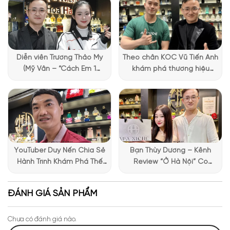
Diễn viên Trương Thảo My
Theo chân KOC Vũ Tiến Anh
(Mỹ Vân – “Cách Em 1
khám phá thương hiệu
Millimet”) ghé Apa Niche và
Lattafa tại Apa Niche
chia sẻ trải nghiệm chọn
nước hoa đầy thú vị
YouTuber Duy Nến Chia Sẻ
Bạn Thùy Dương – Kênh
Hành Trình Khám Phá Thế
Review “Ở Hà Nội” Có
Giới Hương Thơm Tại Apa
Những Trải Nghiệm Thú Vị Tại
Niche
Apa Niche
ĐÁNH GIÁ SẢN PHẨM
Chưa có đánh giá nào.
Mùi hương Louis Vuitton City Of Star nhẹ nhàng và lôi