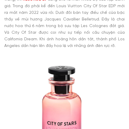
giá. Trong đó phải kể đến Louis Vuitton City Of Star EDP mới
ra mắt năm 2022 vừa rồi. Dưới đôi bàn tay điều chế của bậc
thầy về mùi hương Jacques Cavallier Belletrud. Đây là chai
nước hoa thứ 6 nằm trong bộ sưu tập Les Colognes đắt giá.
Và City Of Star được coi như sự tiếp nối câu chuyện của
California Dream. Khi ánh hoàng hôn dần tắt, thành phố Los
Angeles dần hiện lên đầy hoa lệ với những ánh đèn rực rỡ.