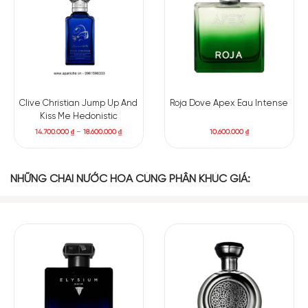
Clive Christian Jump Up And
Roja Dove Apex Eau Intense
Kiss Me Hedonistic
14.700.000
₫
–
18.600.000
₫
10.600.000
₫
NHỮNG CHAI NƯỚC HOA CÙNG PHÂN KHÚC GIÁ: