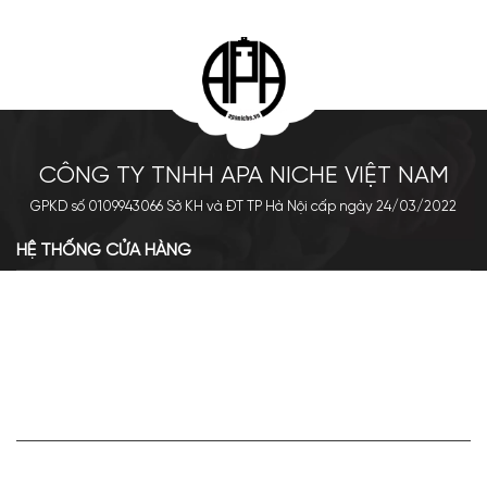
CÔNG TY TNHH APA NICHE VIỆT NAM
GPKD số 0109943066 Sở KH và ĐT TP Hà Nội cấp ngày 24/03/2022
HỆ THỐNG CỬA HÀNG
Cơ sở chính: 438 Tây Sơn - Đống Đa - Hà Nội
Hotline: 0961.596.333
Chi nhánh: Số 05, Lô OC 5-2, KĐT Shining City, Sơn La
Hotline: 085.90.66666
VỀ APA NICHE
Giới thiệu về Apa Niche