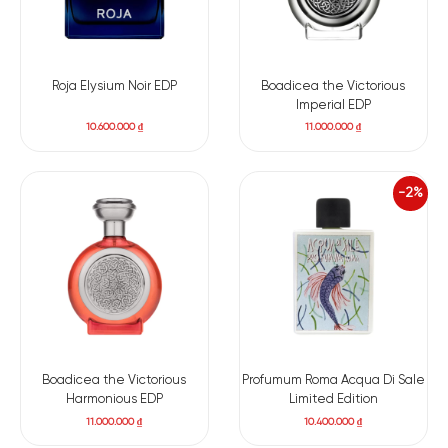
Roja Elysium Noir EDP
Boadicea the Victorious
Imperial EDP
10.600.000
₫
11.000.000
₫
-2%
Boadicea the Victorious
Profumum Roma Acqua Di Sale
Harmonious EDP
Limited Edition
11.000.000
₫
10.400.000
₫