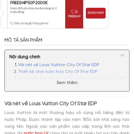
FREESHIP50P2000K
Giảm 50% phí ship cho đơn hàng từ 2
triệu đồng
DÙNG NGAY
FREESHIP
Giảm phí ship
Không giới hạn
MÔ TẢ SẢN PHẨM
Nội dung chính
Vài nét về Louis Vuitton City Of Star EDP
Thiết kế chai nước hoa City Of Star EDP
Mùi hương Louis Vuitton City Of Star nhẹ nhàng và lôi
Xem thêm
cuốn
Có nên mua nước hoa unisex LV City Of Star EDP
Vài nét về Louis Vuitton City Of Star EDP
Louis Vuitton là một thương hiệu vô cùng nổi tiếng đến từ
nước Pháp. Được thành lập vào năm 1854 bởi nhà sáng tạo
cùng tên. Ngoài các sản phẩm cao cấp trong lĩnh vực thời
trang, thì
nước hoa LV
cũng cho ra mắt nhiều bộ sưu tập danh