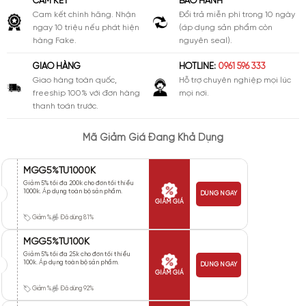
CAM KẾT
BẢO HÀNH
Cam kết chính hãng. Nhận
Đổi trả miễn phí trong 10 ngày
ngay 10 triệu nếu phát hiện
(áp dụng sản phẩm còn
hàng Fake.
nguyên seal).
GIAO HÀNG
HOTLINE:
0961 596 333
Giao hàng toàn quốc,
Hỗ trợ chuyên nghiệp mọi lúc
freeship 100% với đơn hàng
mọi nơi.
thanh toán trước.
Mã Giảm Giá Đang Khả Dụng
MGG5%TU1000K
Giảm 5% tối đa 200k cho đơn tối thiểu
1000k. Áp dụng toàn bộ sản phẩm.
DÙNG NGAY
GIẢM GIÁ
Giảm %
Đã dùng 81%
MGG5%TU100K
Giảm 5% tối đa 25k cho đơn tối thiểu
100k. Áp dụng toàn bộ sản phẩm.
DÙNG NGAY
GIẢM GIÁ
Giảm %
Đã dùng 92%