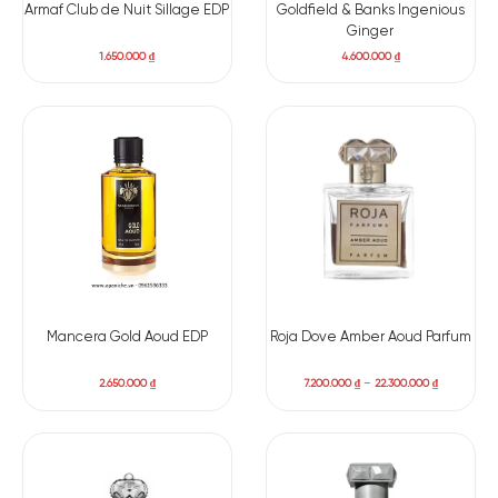
Armaf Club de Nuit Sillage EDP
Goldfield & Banks Ingenious
Ginger
1.650.000
₫
4.600.000
₫
Có nên mua nước hoa unisex LV City Of Star EDP
Mancera Gold Aoud EDP
Roja Dove Amber Aoud Parfum
“Thành phố của những vì sao” hào nhoáng mà thơ mộng. Louis
Vuitton City Of Star EDP giúp bạn dễ dàng chinh phục trái tim
2.650.000
₫
7.200.000
₫
–
22.300.000
₫
của đối phương bởi mùi hương nhẹ nhàng. Nhưng như vậy là
đủ để khiến mọi xúc giác bùng nổ và sẵn sàng sánh bước
cùng bạn thưởng thức một đêm đầy sao của Los Angeles kì
vĩ.