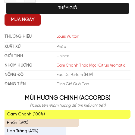
THÊM GIỎ
MUA NGAY
THƯƠNG HIỆU
Louis Vuitton
XUẤT XỨ
Pháp
GIỚI TÍNH
Unisex
NHÓM HƯƠNG
Cam Chanh Thảo Mộc (Citrus Aromatic)
NỒNG ĐỘ
Eau De Parfum (EDP)
ĐÁNG TIỀN
Định Giá Quá Cao
MÙI HƯƠNG CHÍNH (ACCORDS)
(*Click tên nhóm hương để tìm hiểu chi tiết)
Cam Chanh (100%)
Phấn (59%)
Hoa Trắng (49%)