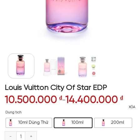
Louis Vuitton City Of Star EDP
10.500.000
₫
14.400.000
₫
–
XÓA
Dung tích
10ml Dùng Thử
100ml
200ml
Louis Vuitton City Of Star EDP số lượng