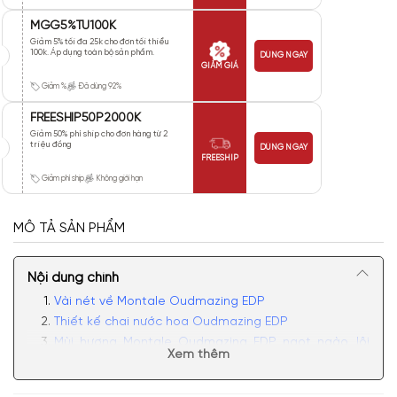
MGG5%TU100K
Giảm 5% tối đa 25k cho đơn tối thiểu
100k. Áp dụng toàn bộ sản phẩm.
DÙNG NGAY
GIẢM GIÁ
Giảm %
Đã dùng 92%
FREESHIP50P2000K
Giảm 50% phí ship cho đơn hàng từ 2
triệu đồng
DÙNG NGAY
FREESHIP
Giảm phí ship
Không giới hạn
MÔ TẢ SẢN PHẨM
Nội dung chính
Vài nét về Montale Oudmazing EDP
Thiết kế chai nước hoa Oudmazing EDP
Mùi hương Montale Oudmazing EDP ngọt ngào, lôi
Xem thêm
cuốn
Có nên mua nước hoa unisex Oudmazing EDP