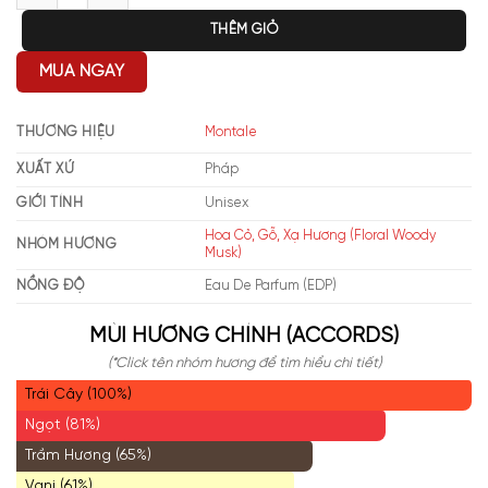
THÊM GIỎ
MUA NGAY
THƯƠNG HIỆU
Montale
XUẤT XỨ
Pháp
GIỚI TÍNH
Unisex
Hoa Cỏ, Gỗ, Xạ Hương (Floral Woody
NHÓM HƯƠNG
Musk)
NỒNG ĐỘ
Eau De Parfum (EDP)
MÙI HƯƠNG CHÍNH (ACCORDS)
(*Click tên nhóm hương để tìm hiểu chi tiết)
Trái Cây (100%)
Ngọt (81%)
Trầm Hương (65%)
Vani (61%)