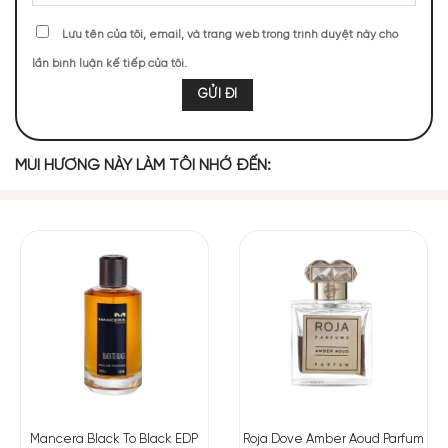
Lưu tên của tôi, email, và trang web trong trình duyệt này cho
lần bình luận kế tiếp của tôi.
Cam
Quả Lê
Quả Sung
Trầm Hương
Cam Bergamot
MÙI HƯƠNG NÀY LÀM TÔI NHỚ ĐẾN:
MIDDLE NOTES
Hoa Nhài
Rễ Diên Vĩ
Hoắc Hương
BASE NOTES
Xạ Hương
Da Thuộc
Quả Nho
Nếu có ai biết cách tạo ra một loại nước hoa có mùi trầm
khiến người ta phải thốt lên “Oudmazing”, thì đó tất nhiên sẽ
Mancera Black To Black EDP
Roja Dove Amber Aoud Parfum