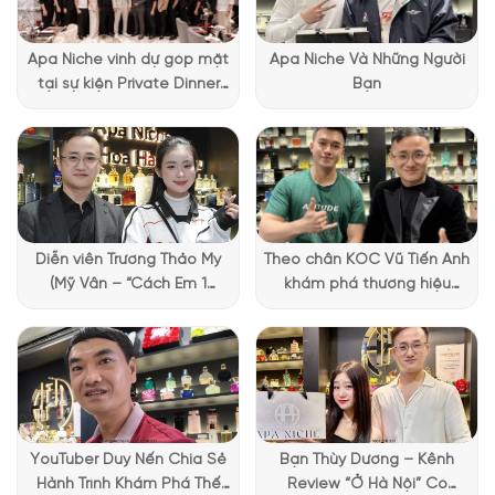
tên nước hoa và dung tích của nó. Phần nối giữa cổ chai và
nút xịt có điểm nhấn được xem là độc đáo ở thiết kế này. Một
Apa Niche vinh dự góp mặt
Apa Niche Và Những Người
chiếc móc treo khắc tên viết tắt của thương hiệu, nó được
tại sự kiện Private Dinner
Bạn
xem như mối liên hệ giữa nước hoa và thế giới thời trang của
đặc biệt của Lattafa
hãng.
Vietnam
Diễn viên Trương Thảo My
Theo chân KOC Vũ Tiến Anh
(Mỹ Vân – “Cách Em 1
khám phá thương hiệu
Millimet”) ghé Apa Niche và
Lattafa tại Apa Niche
chia sẻ trải nghiệm chọn
nước hoa đầy thú vị
YouTuber Duy Nến Chia Sẻ
Bạn Thùy Dương – Kênh
Hành Trình Khám Phá Thế
Review “Ở Hà Nội” Có