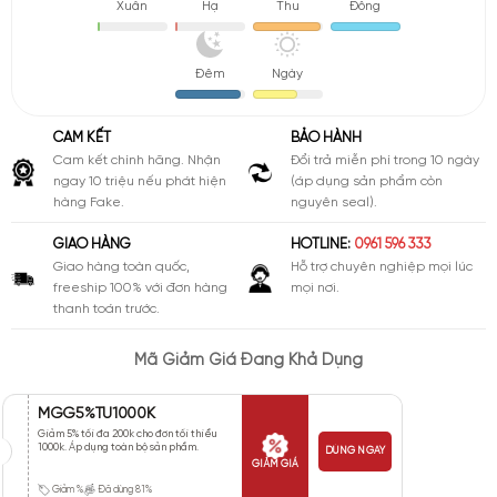
Xuân
Hạ
Thu
Đông
Đêm
Ngày
CAM KẾT
BẢO HÀNH
Cam kết chính hãng. Nhận
Đổi trả miễn phí trong 10 ngày
ngay 10 triệu nếu phát hiện
(áp dụng sản phẩm còn
hàng Fake.
nguyên seal).
GIAO HÀNG
HOTLINE:
0961 596 333
Giao hàng toàn quốc,
Hỗ trợ chuyên nghiệp mọi lúc
freeship 100% với đơn hàng
mọi nơi.
thanh toán trước.
Mã Giảm Giá Đang Khả Dụng
MGG5%TU1000K
Giảm 5% tối đa 200k cho đơn tối thiểu
1000k. Áp dụng toàn bộ sản phẩm.
DÙNG NGAY
GIẢM GIÁ
Giảm %
Đã dùng 81%