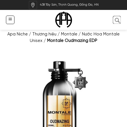
Bỏ
438 Tây Sơn, Thịnh Quang, Đống Đa, HN
qua
nội
dung
Apa Niche
/
Thương hiệu
/
Montale
/
Nước Hoa Montale
Unisex
/
Montale Oudmazing EDP