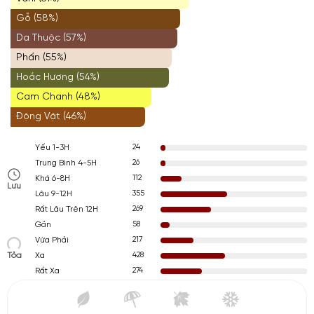
Gỗ (58%)
Da Thuộc (57%)
Phấn (55%)
Hoắc Hương (54%)
Cam Chanh (48%)
Động Vật (46%)
24
Yếu 1-3H
26
Trung Bình 4-5H
112
Khá 6-8H
Lưu
355
Lâu 9-12H
269
Rất Lâu Trên 12H
58
Gần
217
Vừa Phải
Tỏa
428
Xa
274
Rất Xa