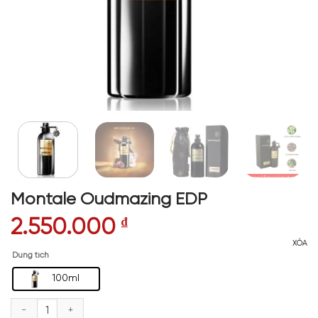
Montale Oudmazing EDP
2.550.000
₫
XÓA
Dung tích
100ml
Montale Oudmazing EDP số lượng