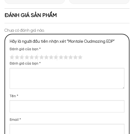
Giới Hương Thơm Tại Apa
Những Trải Nghiệm Thú Vị Tại
Niche
Apa Niche
ĐÁNH GIÁ SẢN PHẨM
Chưa có đánh giá nào.
Mùi hương Montale Oudmazing EDP ngọt ngào, lôi
Hãy là người đầu tiên nhận xét “Montale Oudmazing EDP”
cuốn
Đánh giá của bạn
*
NHỮNG NOTE HƯƠNG THEO CẢM NHẬN
Đánh giá của bạn
*
THỰC TẾ
399 (15,45%)
388 (15,02%)
352 (13,63%)
298 (11,54%)
265 (10,26%)
233 (9,02%)
157 (6,08%)
155 (6,00%)
Tên
*
136 (5,27%)
118 (4,57%)
Email
*
TOP NOTES