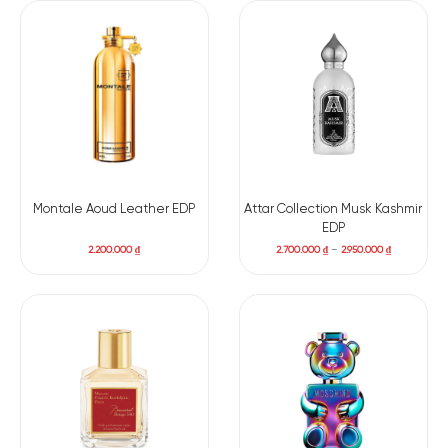
Montale Aoud Leather EDP
Attar Collection Musk Kashmir
EDP
2.200.000
₫
2.700.000
₫
–
2.950.000
₫