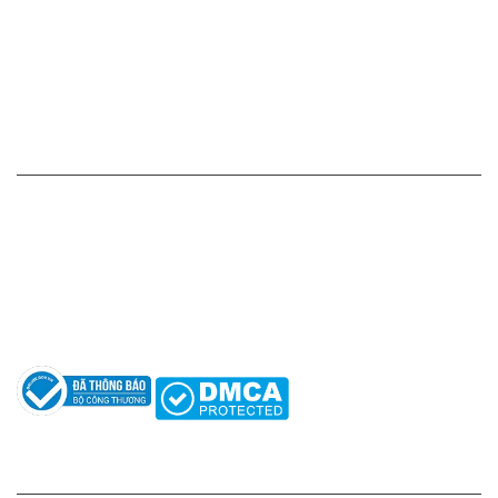
Chính sách thanh toán
Chính sách vận chuyển - giao nhận - kiểm hàng
Chính sách đổi hàng - trả hàng - hoàn tiền
Chính sách bảo mật thông tin
HỖ TRỢ KHÁCH HÀNG
Hotline: 0961596333
Hỗ trợ: hotro@apaniche.vn
Hướng dẫn sử dụng nước hoa
Câu hỏi thường gặp
Tác giả
KẾT NỐI CHÚNG TÔI