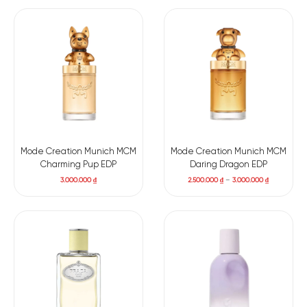
Mode Creation Munich MCM
Mode Creation Munich MCM
Charming Pup EDP
Daring Dragon EDP
3.000.000
₫
2.500.000
₫
–
3.000.000
₫
Có nên mua nước hoa unisex Oudmazing EDP
Montale Oudmazing EDP
là một chai nước hoa phổ biến có
mùi hương độc đáo và rất được ưa chuộng. Đa số mọi người