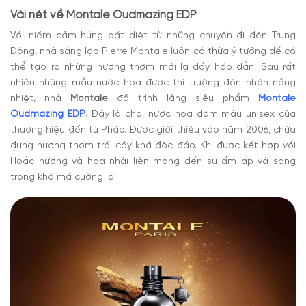
Vài nét về Montale Oudmazing EDP
Với niềm cảm hứng bất diệt từ những chuyến đi đến Trung
Đông, nhà sáng lập Pierre Montale luôn có thừa ý tưởng để có
thể tạo ra những hương thơm mới lạ đầy hấp dẫn. Sau rất
nhiều những mẫu nước hoa được thị trường đón nhận nồng
nhiệt, nhà
Montale
đã trình làng siêu phẩm
Montale
Oudmazing EDP
. Đây là chai nước hoa đậm màu unisex của
thương hiệu đến từ Pháp. Được giới thiệu vào năm 2006, chứa
đựng hương thơm trái cây khá độc đáo. Khi được kết hợp với
Hoắc hương và hoa nhài liên mang đến sự ấm áp và sang
trọng khó mà cưỡng lại.