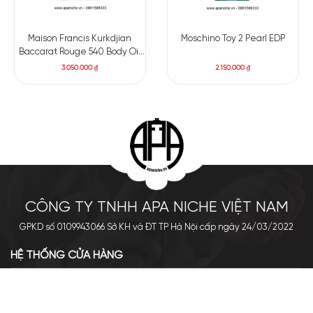
Maison Francis Kurkdjian
Moschino Toy 2 Pearl EDP
Baccarat Rouge 540 Body Oil
70ml
3.050.000
₫
2.150.000
₫
CÔNG TY TNHH APA NICHE VIỆT NAM
GPKD số 0109943066 Sở KH và ĐT TP Hà Nội cấp ngày 24/03/2022
HỆ THỐNG CỬA HÀNG
Cơ sở chính: 438 Tây Sơn - Đống Đa - Hà Nội
Hotline: 0961.596.333