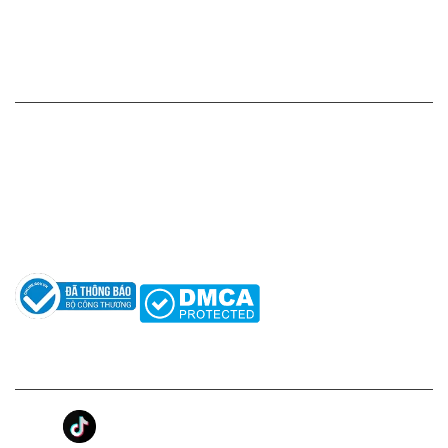
Chính sách đổi hàng - trả hàng - hoàn tiền
Chính sách bảo mật thông tin
HỖ TRỢ KHÁCH HÀNG
Hotline: 0961596333
Hỗ trợ: hotro@apaniche.vn
Hướng dẫn sử dụng nước hoa
Câu hỏi thường gặp
Tác giả
KẾT NỐI CHÚNG TÔI
Ánh Apa Niche