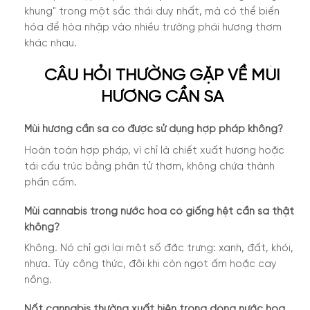
khung" trong một sắc thái duy nhất, mà có thể biến
hóa để hòa nhập vào nhiều trường phái hương thơm
khác nhau.
CÂU HỎI THƯỜNG GẶP VỀ MÙI
HƯƠNG CẦN SA
Mùi hương cần sa có được sử dụng hợp pháp không?
Hoàn toàn hợp pháp, vì chỉ là chiết xuất hương hoặc
tái cấu trúc bằng phân tử thơm, không chứa thành
phần cấm.
Mùi cannabis trong nước hoa có giống hệt cần sa thật
không?
Không. Nó chỉ gợi lại một số đặc trưng: xanh, đất, khói,
nhựa. Tùy công thức, đôi khi còn ngọt ấm hoặc cay
nồng.
Nốt cannabis thường xuất hiện trong dòng nước hoa