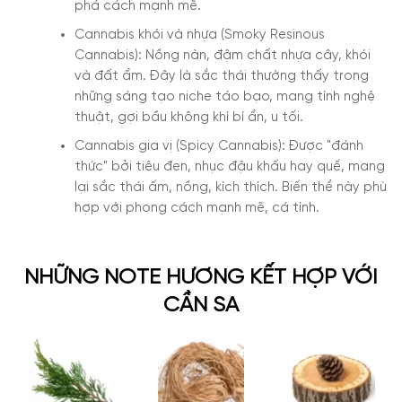
phá cách mạnh mẽ.
Cannabis khói và nhựa (Smoky Resinous
Cannabis):
Nồng nàn, đậm chất nhựa cây, khói
và đất ẩm. Đây là sắc thái thường thấy trong
những sáng tạo niche táo bạo, mang tính nghệ
thuật, gợi bầu không khí bí ẩn, u tối.
Cannabis gia vị (Spicy Cannabis):
Được "đánh
thức" bởi tiêu đen, nhục đậu khấu hay quế, mang
lại sắc thái ấm, nồng, kích thích. Biến thể này phù
hợp với phong cách mạnh mẽ, cá tính.
NHỮNG NOTE HƯƠNG KẾT HỢP VỚI
CẦN SA