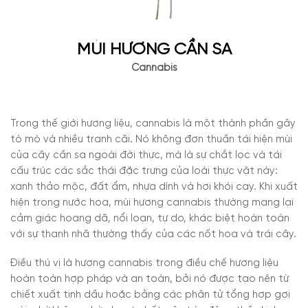
MÙI HƯƠNG CẦN SA
Cannabis
Trong thế giới hương liệu, cannabis là một thành phần gây
tò mò và nhiều tranh cãi. Nó không đơn thuần tái hiện mùi
của cây cần sa ngoài đời thực, mà là sự chắt lọc và tái
cấu trúc các sắc thái đặc trưng của loài thực vật này:
xanh thảo mộc, đất ẩm, nhựa dính và hơi khói cay. Khi xuất
hiện trong nước hoa, mùi hương cannabis thường mang lại
cảm giác hoang dã, nổi loạn, tự do, khác biệt hoàn toàn
với sự thanh nhã thường thấy của các nốt hoa và trái cây.
Điều thú vị là hương cannabis trong điều chế hương liệu
hoàn toàn hợp pháp và an toàn, bởi nó được tạo nên từ
chiết xuất tinh dầu hoặc bằng các phân tử tổng hợp gợi