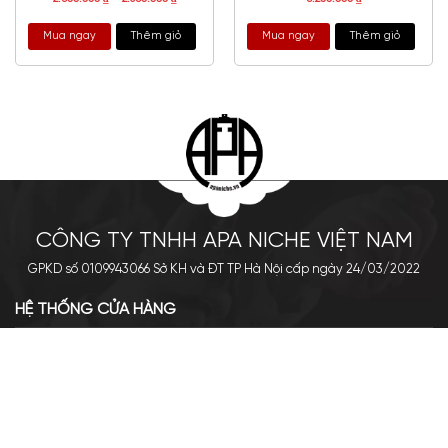
Mua ngay
Thêm giỏ
Mua ngay
Thêm giỏ
CÔNG TY TNHH APA NICHE VIỆT NAM
GPKD số 0109943066 Sở KH và ĐT TP Hà Nội cấp ngày 24/03/2022
HỆ THỐNG CỬA HÀNG
Cơ sở chính: 438 Tây Sơn - Đống Đa - Hà Nội
Hotline: 0961.596.333
Chi nhánh: Số 05, Lô OC 5-2, KĐT Shining City, Sơn La
Hotline: 085.90.66666