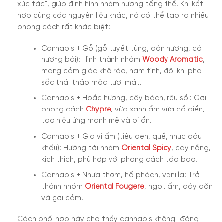
xúc tác", giúp định hình nhóm hương tổng thể. Khi kết
hợp cùng các nguyên liệu khác, nó có thể tạo ra nhiều
phong cách rất khác biệt:
Cannabis + Gỗ (gỗ tuyết tùng, đàn hương, cỏ
hương bài):
Hình thành nhóm
Woody Aromatic
,
mang cảm giác khô ráo, nam tính, đôi khi pha
sắc thái thảo mộc tươi mát.
Cannabis + Hoắc hương, cây bách, rêu sồi:
Gợi
phong cách
Chypre
, vừa xanh ẩm vừa cổ điển,
tạo hiệu ứng mạnh mẽ và bí ẩn.
Cannabis + Gia vị ấm (tiêu đen, quế, nhục đậu
khấu):
Hướng tới nhóm
Oriental Spicy
, cay nồng,
kích thích, phù hợp với phong cách táo bạo.
Cannabis + Nhựa thơm, hổ phách, vanilla:
Trở
thành nhóm
Oriental Fougere
, ngọt ấm, dày dặn
và gợi cảm.
Cách phối hợp này cho thấy cannabis không "đóng