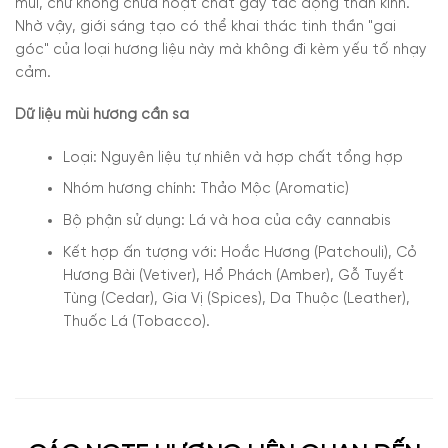
mùi, chứ không chứa hoạt chất gây tác động thần kinh.
Nhờ vậy, giới sáng tạo có thể khai thác tinh thần "gai
góc" của loại hương liệu này mà không đi kèm yếu tố nhạy
cảm.
Dữ liệu mùi hương cần sa
Loại: Nguyên liệu tự nhiên và hợp chất tổng hợp
Nhóm hương chính: Thảo Mộc (Aromatic)
Bộ phận sử dụng: Lá và hoa của cây cannabis
Kết hợp ấn tượng với: Hoắc Hương (Patchouli), Cỏ
Hương Bài (Vetiver), Hổ Phách (Amber), Gỗ Tuyết
Tùng (Cedar), Gia Vị (Spices), Da Thuộc (Leather),
Thuốc Lá (Tobacco).