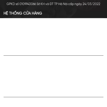
GPKD số 0109943066 Sở KH và ĐT TP Hà Nội cấp ngày 24/03/2022
HỆ THỐNG CỬA HÀNG
Cơ sở chính: 438 Tây Sơn - Đống Đa - Hà Nội
Hotline: 0961.596.333
Chi nhánh: Số 05, Lô OC 5-2, KĐT Shining City, Sơn La
Hotline: 085.90.66666
VỀ APA NICHE
Giới thiệu về Apa Niche
Tuyển dụng
Điều khoản sử dụng
Hoạt động của doanh nghiệp
HỢP TÁC VÀ LIÊN KẾT
Bán hàng cùng Apa Niche Ctv/Sỉ/Nhượng quyền