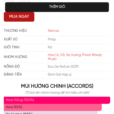
THÊM GIỎ
MUA NGAY
THƯƠNG HIỆU
Narciso
XUẤT XỨ
Pháp
GIỚI TÍNH
Nữ
Hoa Cỏ, Gỗ, Xạ Hương (Floral Woody
NHÓM HƯƠNG
Musk)
NỒNG ĐỘ
Eau De Parfum (EDP)
ĐÁNG TIỀN
Định Giá Hợp Lý
MÙI HƯƠNG CHÍNH (ACCORDS)
(*Click tên nhóm hương để tìm hiểu chi tiết)
Hoa Hồng (100%)
Hoa (92%)