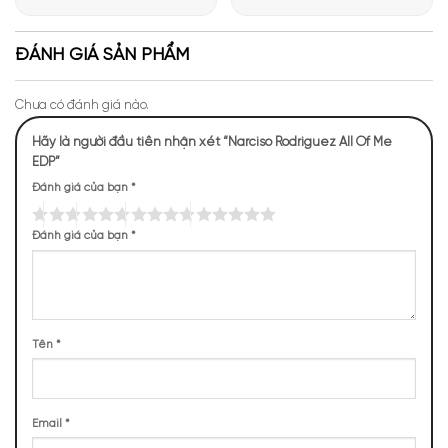
Giới Hương Thơm Tại Apa
Những Trải Nghiệm Thú Vị Tại
Niche
Apa Niche
ĐÁNH GIÁ SẢN PHẨM
Chưa có đánh giá nào.
Hãy là người đầu tiên nhận xét “Narciso Rodriguez All Of Me
EDP”
Mùi hương
All Of Me EDP sắc sảo, riêng biệt
Đánh giá của bạn
*
NHỮNG NOTE HƯƠNG THEO CẢM NHẬN
Đánh giá của bạn
*
THỰC TẾ
287 (25,22%)
269 (23,64%)
228 (20,04%)
197 (17,31%)
Tên
*
157 (13,80%)
Email
*
TOP NOTES