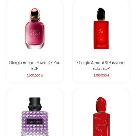
Giorgio Armani Power Of You
Giorgio Armani Si Passione
EDP
Eclat EDP
2.600.000
₫
2.750.000
₫