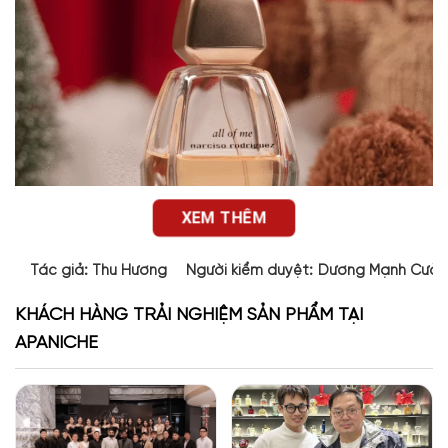
XEM THÊM
Tác giả:
Thu Hương
Người kiểm duyệt:
Dương Mạnh Cườ
KHÁCH HÀNG TRẢI NGHIỆM SẢN PHẨM TẠI
APANICHE
Thiết kế chai nước hoa
All Of Me EDP
All Of Me EDP
là chai
nước hoa Nar
không chỉ gây ấn tượng với