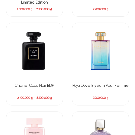
Limited Edition
1.300.000
₫
–
2.300.000
₫
9.200.000
₫
Chanel Coco Noir EDP
Roja Dove Elysium Pour Femme
2.100.000
₫
–
6.100.000
₫
9.200.000
₫