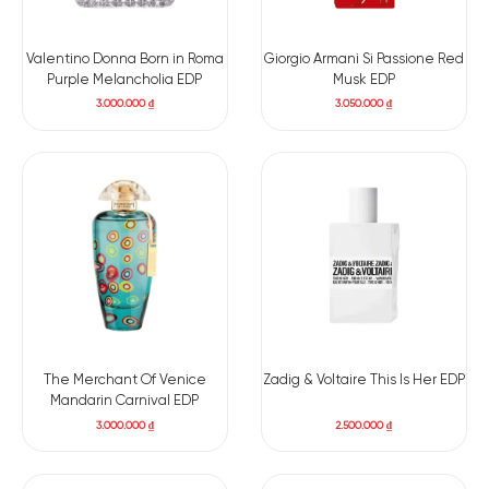
Valentino Donna Born in Roma
Giorgio Armani Si Passione Red
Purple Melancholia EDP
Musk EDP
3.000.000
₫
3.050.000
₫
The Merchant Of Venice
Zadig & Voltaire This Is Her EDP
Mandarin Carnival EDP
3.000.000
₫
2.500.000
₫