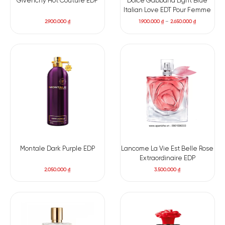
Givenchy Hot Couture EDP
Dolce Gabbana Light Blue
Italian Love EDT Pour Femme
2.900.000
₫
1.900.000
₫
–
2.650.000
₫
Montale Dark Purple EDP
Lancome La Vie Est Belle Rose
Extraordinaire EDP
2.050.000
₫
3.500.000
₫