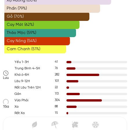
Xạ Hương (88%)
Phấn (79%)
Gỗ (70%)
Cay Mát (62%)
Thảo Mộc (59%)
Cay Nồng (54%)
Cam Chanh (51%)
41
Yếu 1-3H
76
Trung Bình 4-5H
282
Khá 6-8H
Lưu
101
Lâu 9-12H
22
Rất Lâu Trên 12H
113
Gần
304
Vừa Phải
Tỏa
88
Xa
15
Rất Xa