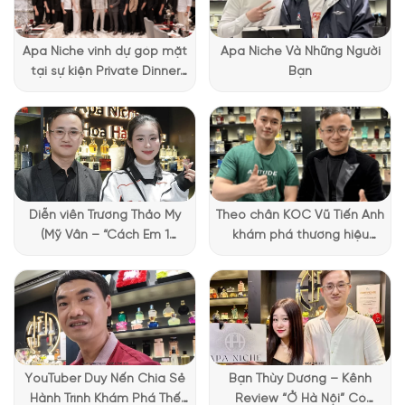
gam hồng đặc trưng, nhẹ nhàng và nữ tính mà còn với thiết
kế hình lục giác độc đáo. Chai nước hoa hình lăng trụ không
Apa Niche vinh dự góp mặt
Apa Niche Và Những Người
chỉ là một đối tượng trang trí. Mà đó còn là biểu tượng của
tại sự kiện Private Dinner
Bạn
nhiều khía cạnh của người phụ nữ, thể hiện đầy đủ vẻ ngoài và
đặc biệt của Lattafa
tinh thần của bản thân.
Narciso Rodriguez
đã thành công
Vietnam
trong việc khắc họa tinh thần của
All Of Me
một cách rõ ràng
thông qua thiết kế này.
Diễn viên Trương Thảo My
Theo chân KOC Vũ Tiến Anh
(Mỹ Vân – “Cách Em 1
khám phá thương hiệu
Millimet”) ghé Apa Niche và
Lattafa tại Apa Niche
chia sẻ trải nghiệm chọn
nước hoa đầy thú vị
YouTuber Duy Nến Chia Sẻ
Bạn Thùy Dương – Kênh
Hành Trình Khám Phá Thế
Review “Ở Hà Nội” Có