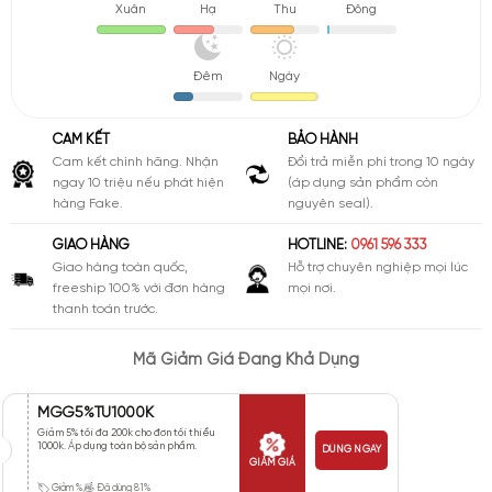
Xuân
Hạ
Thu
Đông
Đêm
Ngày
CAM KẾT
BẢO HÀNH
Cam kết chính hãng. Nhận
Đổi trả miễn phí trong 10 ngày
ngay 10 triệu nếu phát hiện
(áp dụng sản phẩm còn
hàng Fake.
nguyên seal).
GIAO HÀNG
HOTLINE:
0961 596 333
Giao hàng toàn quốc,
Hỗ trợ chuyên nghiệp mọi lúc
freeship 100% với đơn hàng
mọi nơi.
thanh toán trước.
Mã Giảm Giá Đang Khả Dụng
MGG5%TU1000K
Giảm 5% tối đa 200k cho đơn tối thiểu
1000k. Áp dụng toàn bộ sản phẩm.
DÙNG NGAY
GIẢM GIÁ
Giảm %
Đã dùng 81%