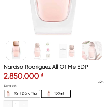
Narciso Rodriguez All Of Me EDP
2.850.000
₫
XÓA
Dung tích
10ml Dùng Thử
100ml
Narciso Rodriguez All Of Me EDP số lượng