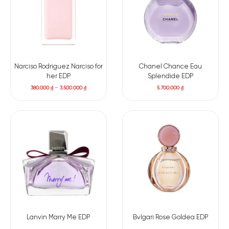
Narciso Rodriguez Narciso for
Chanel Chance Eau
her EDP
Splendide EDP
380.000
₫
–
3.500.000
₫
5.700.000
₫
Lanvin Marry Me EDP
Bvlgari Rose Goldea EDP