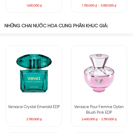
1.600.000
₫
1.750.000
₫
–
3.050.000
₫
NHỮNG CHAI NƯỚC HOA CÙNG PHÂN KHÚC GIÁ:
Versace Crystal Emerald EDP
Versace Pour Femme Dylan
Blush Pink EDP
2.750.000
₫
2.400.000
₫
–
2.750.000
₫