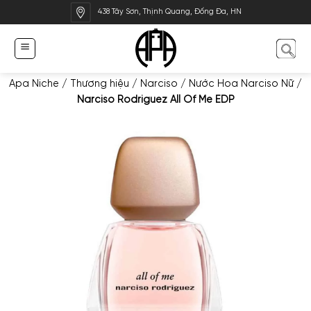
Bỏ
438 Tây Sơn, Thịnh Quang, Đống Đa, HN
qua
nội
dung
Apa Niche
/
Thương hiệu
/
Narciso
/
Nước Hoa Narciso Nữ
/
Narciso Rodriguez All Of Me EDP