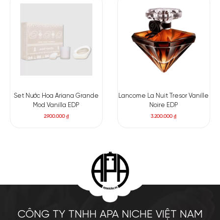
Set Nước Hoa Ariana Grande
Lancome La Nuit Tresor Vanille
Mod Vanilla EDP
Noire EDP
2.900.000
₫
3.200.000
₫
CÔNG TY TNHH APA NICHE VIỆT NAM