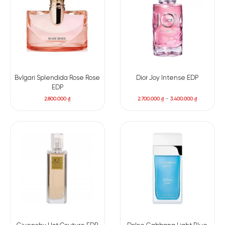
Bvlgari Splendida Rose Rose
Dior Joy Intense EDP
EDP
2.800.000
₫
2.700.000
₫
–
3.400.000
₫
Có nên mua nước hoa nữ
Narciso Rodriguez All Of Me
EDP
Narciso Rodriguez All Of Me EDP
đã
trở thành một biểu tượng
lừng danh và là một “must-have item” không thể thiếu trên
toàn cầu. Mỗi giot hương của
All Of Me
đều nói lên câu
chuyện của vẻ đẹp đa chiều và sức mạnh quyến rũ.