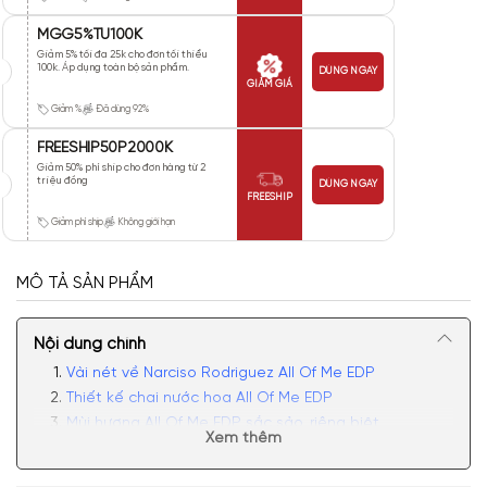
MGG5%TU100K
Giảm 5% tối đa 25k cho đơn tối thiểu
100k. Áp dụng toàn bộ sản phẩm.
DÙNG NGAY
GIẢM GIÁ
Giảm %
Đã dùng 92%
FREESHIP50P2000K
Giảm 50% phí ship cho đơn hàng từ 2
triệu đồng
DÙNG NGAY
FREESHIP
Giảm phí ship
Không giới hạn
MÔ TẢ SẢN PHẨM
Nội dung chính
Vài nét về Narciso Rodriguez All Of Me EDP
Thiết kế chai nước hoa All Of Me EDP
Mùi hương All Of Me EDP sắc sảo, riêng biệt
Xem thêm
Có nên mua nước hoa nữ Narciso Rodriguez All Of
Me EDP