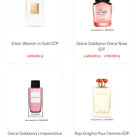
Kilian Woman in Gold EDP
Dolce Gabbana Dolce Rose
EDT
6.900.000
₫
2.400.000
₫
–
2.700.000
₫
Dolce Gabbana L’imperatrice
Roja Enigma Pour Femme EDP