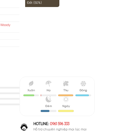
Hoa Hồng (54%)
Động Vật (52%)
Đất (50%)
ciso
a Cỏ, Gỗ, Xạ Hương (Floral Woody
sk)
u De Parfum (EDP)
nh Giá Hợp Lý
Xuân
Hạ
Thu