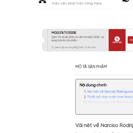
Khá 6-8H
778
Lưu
Lâu 9-12H
1088
Rất Lâu Trên 12H
340
CAM KẾT
Cam kết chính hãng. Nhận ngay 10
triệu nếu phát hiện hàng Fake.
MÔ TẢ SẢN PHẨM