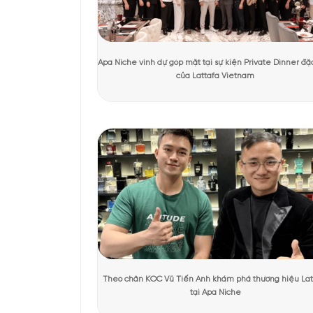
Tác giả:
Quỳnh Giang
Người kiểm duyệt:
D
KHÁCH HÀNG TRẢI NGHIỆM SẢN 