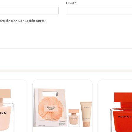
iso Rodriguez EDP”