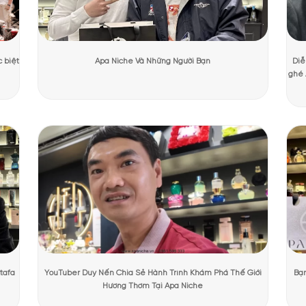
ương Mạnh Cường
Ngày cập nhật:
31/07/2026
3201 lượt
PHẨM TẠI APANICHE