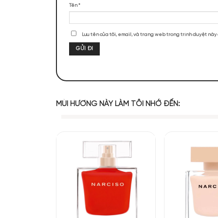
ĐÁNH GIÁ SẢN PHẨM
Chưa có đánh giá nào.
Hãy là người đầu tiên nhận xét “Narc
Đánh giá của bạn
*
Đánh giá của bạn
*