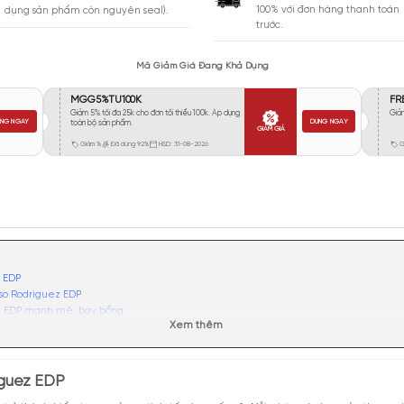
Vừa Phải
1339
Tỏa
Xa
903
Rất Xa
471
GIA
BẢO HÀNH
Giao 
Đổi trả miễn phí trong 10 ngày (áp
100% 
dụng sản phẩm còn nguyên seal).
trước.