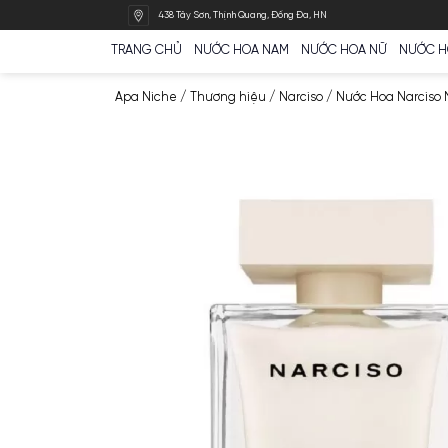
Bỏ
438 Tây Sơn, Thịnh Quang, Đống Đa, HN
qua
nội
TRANG CHỦ
NƯỚC HOA NAM
NƯỚC HOA N
dung
Apa Niche
/
Thương hiệu
/
Narciso
/
Nước H