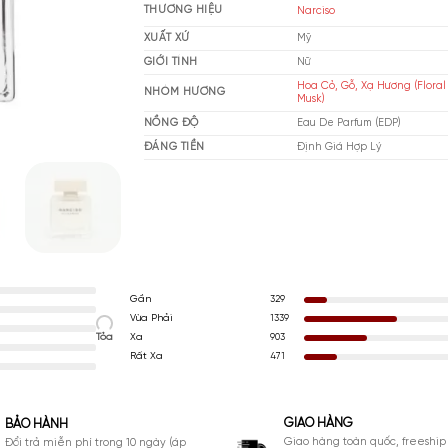
MUA NGAY
THƯƠNG HIỆU
Nar
XUẤT XỨ
Mỹ
GIỚI TÍNH
Nữ
Ho
NHÓM HƯƠNG
Mu
NỒNG ĐỘ
Ea
ĐÁNG TIỀN
Đị
Gần
329