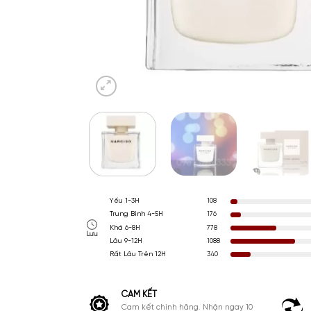
Yếu 1-3H
108
Trung Bình 4-5H
176