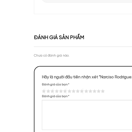
Thiết kế chai n
Mỗi chai
nước hoa Nars
Apa Niche vinh dự góp mặt tại sự kiện Priva
sự kiên định và mạnh m
của Lattafa Vietnam
Phần nắp của chai được
được chăm chút tỉ mỉ. 
Theo chân KOC Vũ Tiến Anh khám phá thươ
tại Apa Niche