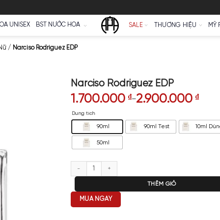
Ữ
NƯỚC HOA UNISEX
BST NƯỚC HOA
SALE
oa Narciso Nữ
/
Narciso Rodriguez EDP
Narciso Rodrigue
1.700.000
₫
2.
–
Dung tích
90ml
90m
50ml
Narciso Rodriguez EDP số lượng
T