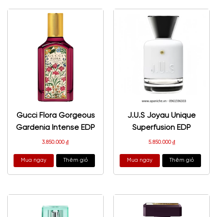
Gucci Flora Gorgeous
J.U.S Joyau Unique
Gardenia Intense EDP
Superfusion EDP
3.850.000
₫
5.850.000
₫
Mua ngay
Thêm giỏ
Mua ngay
Thêm giỏ