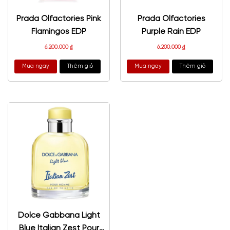
Prada Olfactories Pink
Prada Olfactories
Flamingos EDP
Purple Rain EDP
6.200.000
₫
6.200.000
₫
Mua ngay
Thêm giỏ
Mua ngay
Thêm giỏ
Dolce Gabbana Light
Blue Italian Zest Pour