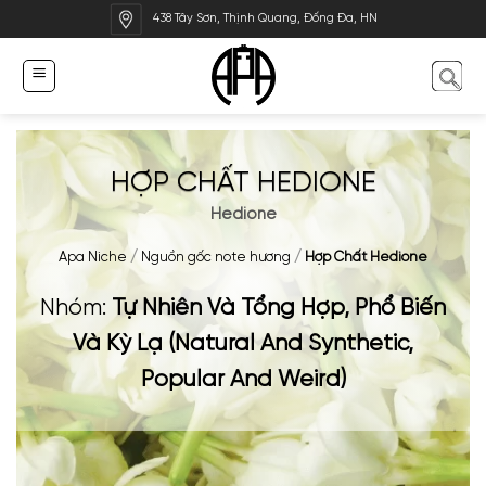
Bỏ
438 Tây Sơn, Thịnh Quang, Đống Đa, HN
qua
nội
dung
HỢP CHẤT HEDIONE
Hedione
Apa Niche
/
Nguồn gốc note hương
/
Hợp Chất Hedione
Nhóm:
Tự Nhiên Và Tổng Hợp, Phổ Biến
Và Kỳ Lạ (Natural And Synthetic,
Popular And Weird)