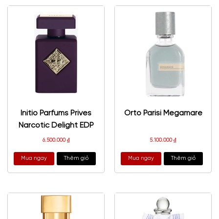
Initio Parfums Prives
Orto Parisi Megamare
Narcotic Delight EDP
6.500.000
₫
5.100.000
₫
Mua ngay
Thêm giỏ
Mua ngay
Thêm giỏ