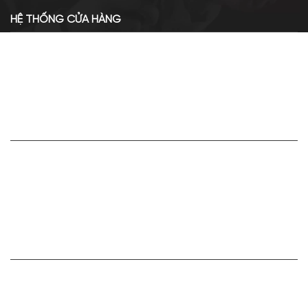
HỆ THỐNG CỬA HÀNG
Cơ sở chính: 438 Tây Sơn - Đống Đa - Hà Nội
Hotline: 0961.596.333
Chi nhánh: Số 05, Lô OC 5-2, KĐT Shining City, Sơn La
Hotline: 085.90.66666
VỀ APA NICHE
Giới thiệu về Apa Niche
Tuyển dụng
Điều khoản sử dụng
Hoạt động của doanh nghiệp
HỢP TÁC VÀ LIÊN KẾT
Bán hàng cùng Apa Niche Ctv/Sỉ/Nhượng quyền