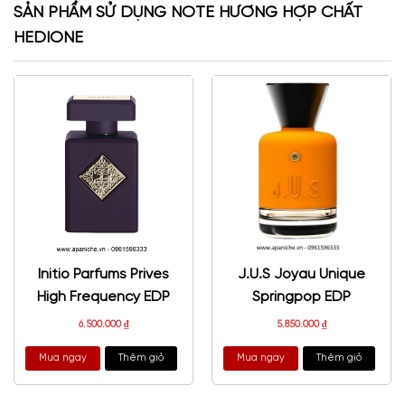
SẢN PHẨM SỬ DỤNG NOTE HƯƠNG HỢP CHẤT
HEDIONE
Initio Parfums Prives
J.U.S Joyau Unique
High Frequency EDP
Springpop EDP
6.500.000
₫
5.850.000
₫
Mua ngay
Thêm giỏ
Mua ngay
Thêm giỏ