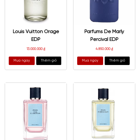
Louis Vuitton Orage
Parfums De Marly
EDP
Percival EDP
13.000.000
₫
4.850.000
₫
Mua ngay
Thêm giỏ
Mua ngay
Thêm giỏ