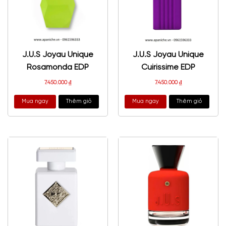
J.U.S Joyau Unique
J.U.S Joyau Unique
Rosamonda EDP
Cuirissime EDP
7.450.000
₫
7.450.000
₫
Mua ngay
Thêm giỏ
Mua ngay
Thêm giỏ