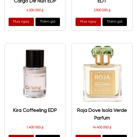
Cargo De Nuit EDP
EDT
6.200.000
₫
2.900.000
₫
Mua ngay
Thêm giỏ
Mua ngay
Thêm giỏ
Kira Coffeeling EDP
Roja Dove Isola Verde
Parfum
1.400.000
₫
14.400.000
₫