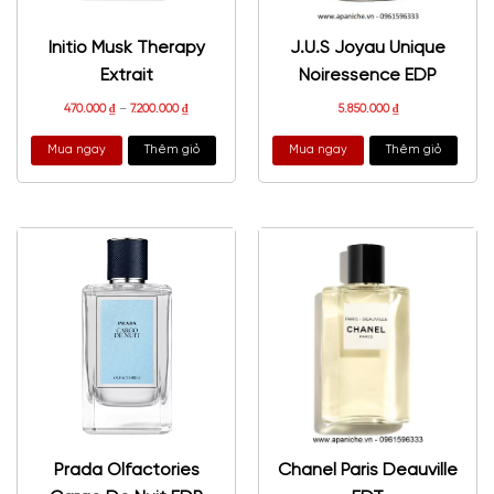
Initio Musk Therapy
J.U.S Joyau Unique
Extrait
Noiressence EDP
470.000
₫
–
7.200.000
₫
5.850.000
₫
Mua ngay
Thêm giỏ
Mua ngay
Thêm giỏ
Prada Olfactories
Chanel Paris Deauville