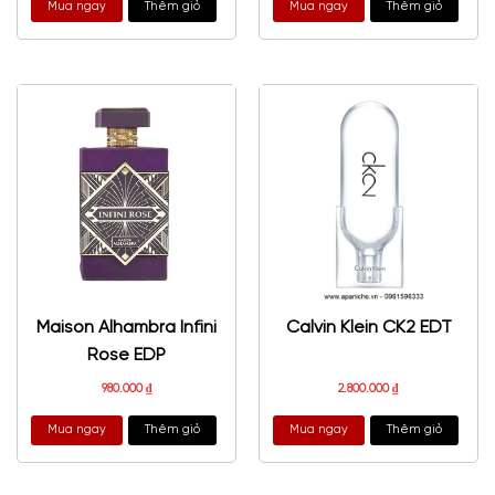
Mua ngay
Thêm giỏ
Mua ngay
Thêm giỏ
Maison Alhambra Infini
Calvin Klein CK2 EDT
Rose EDP
980.000
₫
2.800.000
₫
Mua ngay
Thêm giỏ
Mua ngay
Thêm giỏ