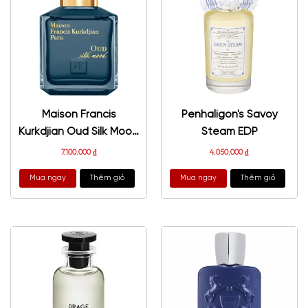
Maison Francis
Penhaligon's Savoy
Kurkdjian Oud Silk Mood
Steam EDP
EDP
7.100.000
₫
4.050.000
₫
Mua ngay
Thêm giỏ
Mua ngay
Thêm giỏ