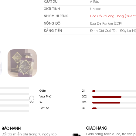
THƯƠNG HIỆU
Ma
XUẤT XỨ
Ả 
GIỚI TÍNH
Un
NHÓM HƯƠNG
Hoa
NỒNG ĐỘ
Ea
ĐÁNG TIỀN
Đị
Gần
21