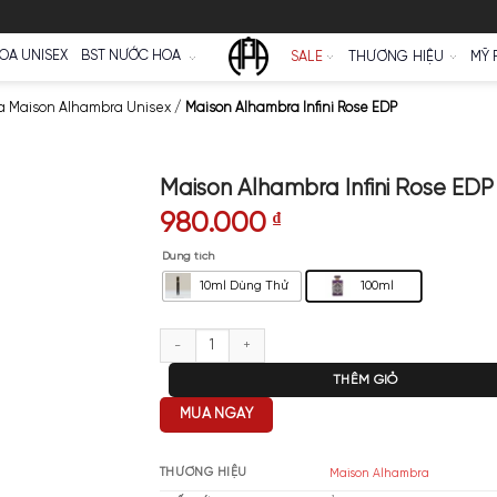
Ữ
NƯỚC HOA UNISEX
BST NƯỚC HOA
SALE
a
/
Nước Hoa Maison Alhambra Unisex
/
Maison Alhambra Infini 
Maison Alhambra I
980.000
₫
Dung tích
10ml Dùng Thử
Maison Alhambra Infini Rose EDP
T
MUA NGAY