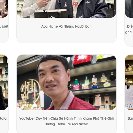
ương Mạnh Cường
Ngày cập nhật:
31/07/2026
1173 lượt
PHẨM TẠI APANICHE