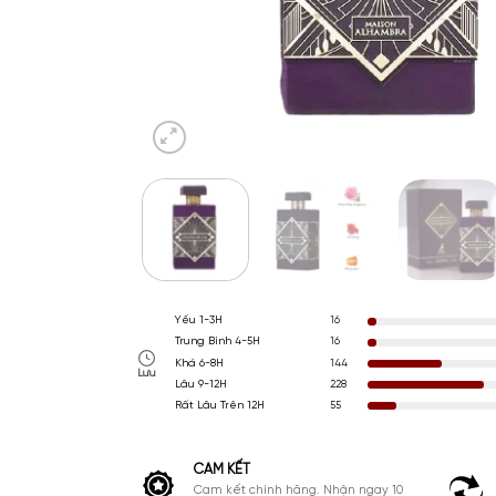
Yếu 1-3H
16
Trung Bình 4-5H
16