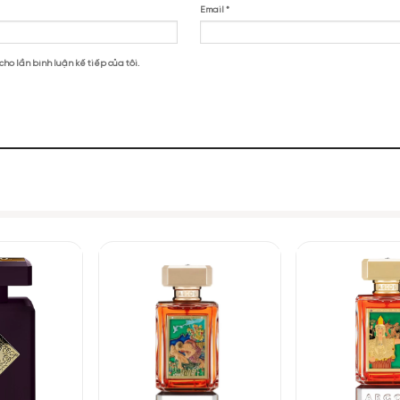
on Alhambra Infini Rose EDP”