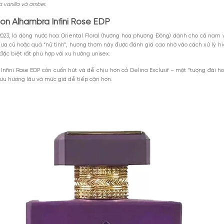
 hoa Maison Alhambra Infini Rose EDP
M
son Infini Rose
hoa Infini Rose
Xem thêm
MGG5%TU100K
son Alhambra Infini Rose Eau De Parfum
iểu 1000k. Áp
Giảm 5% tối đa 25k cho
DÙNG NGAY
toàn bộ sản phẩm.
GIẢM GIÁ
ơng hoa hồng đều khiến người ta say mê. Nhưng Maison Alhambra Infini Rose 
8-2026
Giảm %
Đã dùng 9
 sâu lắng. Infini Rose là sự hòa quyện hoàn hảo giữa hoa hồng Thổ Nhĩ Kỳ, 
ngọt ngào của vanilla và amber.
 hoa Maison Alhambra Infini Rose EDP
mắt vào năm 2023, là dòng nước hoa Oriental Floral (hương hoa phươ
hơi hướng xưa cũ hoặc quá “nữ tính”, hương thơm này được đánh giá ca
g, dễ dùng, đặc biệt rất phù hợp với xu hướng unisex.
oa cho rằng Infini Rose EDP còn cuốn hút và dễ chịu hơn cả Delina Exc
ương tốt, độ lưu hương lâu và mức giá dễ tiếp cận hơn.