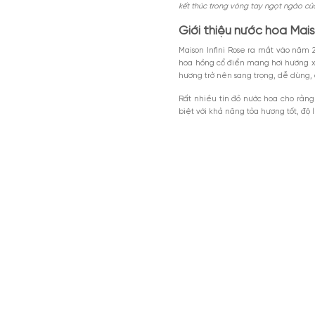
Nội dung chính
Giới thiệu nước
Thiết kế của Mai
Mùi hương nước 
MGG5%TU1000K
Có nên mua Mai
Giảm 5% tối đa 200k cho đơn tối th
dụng toàn bộ sản phẩm.
Không phải tất cả mùi hư
Giảm %
Đã dùng 81%
HSD: 31-0
đẹp dịu dàng, tinh tế và
kết thúc trong vòng tay 
Giới thiệu nước
Maison Infini Rose ra 
hoa hồng cổ điển mang 
hương trở nên sang trọn
Rất nhiều tín đồ nước h
biệt với khả năng tỏa h