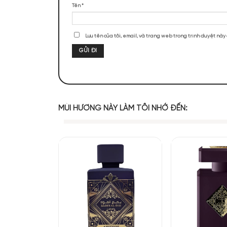
ĐÁNH GIÁ SẢN PHẨM
Chưa có đánh giá nào.
Hãy là người đầu tiên nhận xét “Mais
Đánh giá của bạn
*
Đánh giá của bạn
*