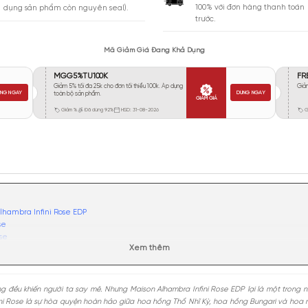
Vừa Phải
202
Tỏa
Xa
194
Rất Xa
30
GIA
BẢO HÀNH
Giao 
Đổi trả miễn phí trong 10 ngày (áp
100% 
dụng sản phẩm còn nguyên seal).
trước.