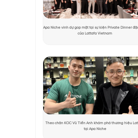
Tác giả:
Quỳnh Giang
Người kiểm duyệt:
D
KHÁCH HÀNG TRẢI NGHIỆM SẢN 