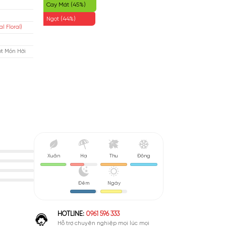
Phấn (47%)
ison Alhambra
Hoa Trắng (46%)
Rập
Cay Mát (45%)
isex
Ngọt (44%)
 Cỏ Phương Đông (Oriental Floral)
u De Parfum (EDP)
nh Giá Quá Tốt - Đây Là Một Món Hời
Xuân
Hạ
Thu