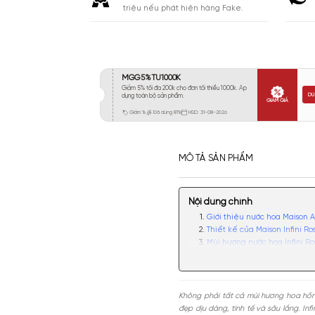
Khá 6-8H
144
Lưu
Lâu 9-12H
228
Rất Lâu Trên 12H
55
CAM KẾT
Cam kết chính hãng. Nhận ngay 10
triệu nếu phát hiện hàng Fake.
MÔ TẢ SẢN PHẨM