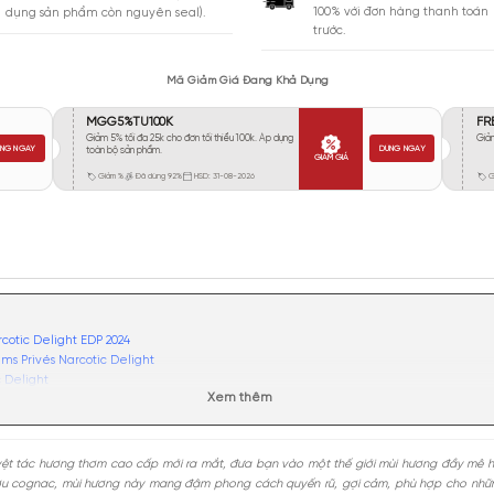
Vừa Phải
436
Tỏa
Xa
624
Rất Xa
85
GIA
BẢO HÀNH
Giao 
Đổi trả miễn phí trong 10 ngày (áp
100% 
dụng sản phẩm còn nguyên seal).
trước.