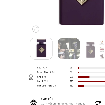
Yếu 1-3H
26
Trung Bình 4-5H
33