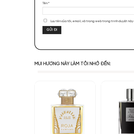
ĐÁNH GIÁ SẢN PHẨM
Chưa có đánh giá nào.
Hãy là người đầu tiên nhận xét “Initio
Đánh giá của bạn
*
Đánh giá của bạn
*