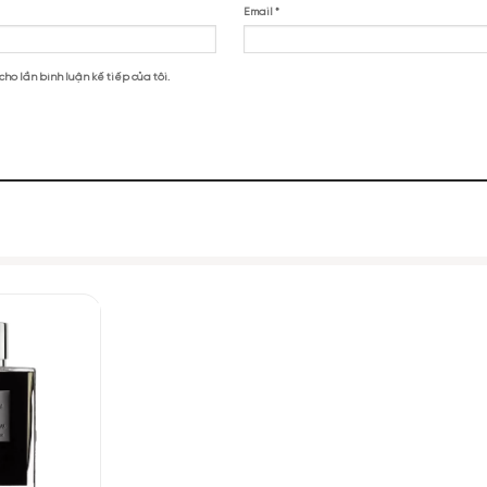
 Parfums Prives Narcotic Delight EDP”