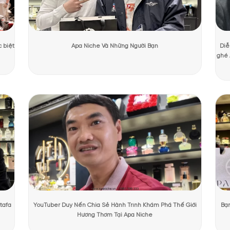
ương Mạnh Cường
Ngày cập nhật:
31/07/2026
2296 lượt
PHẨM TẠI APANICHE
a Initio Parfums Privés Narcotic Delight
ht Initio là biểu tượng của sự huyền bí và sang trọng. Với thiết kế c
đêm. Ở trung tâm thân chai là họa tiết hình thoi với những đường c
 thiết kế mang đến cảm giác bí ẩn, sang trọng và đầy mê hoặc, đúng 