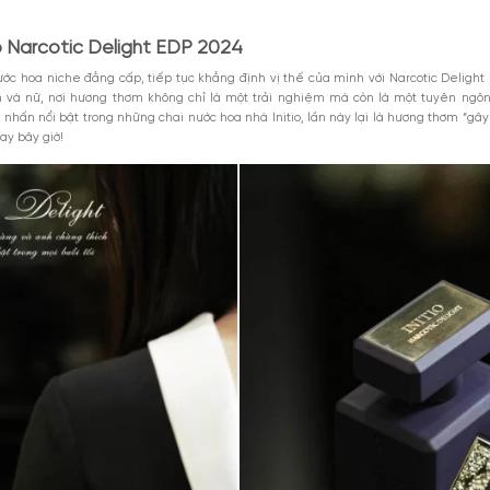
hoa Initio Narcotic Delight EDP 2024
M
a Initio Parfums Privés Narcotic Delight
hoa Narcotic Delight
Xem thêm
MGG5%TU100K
 hoa Initio Narcotic Delight?
iểu 1000k. Áp
Giảm 5% tối đa 25k cho
DÙNG NGAY
toàn bộ sản phẩm.
GIẢM GIÁ
 EDP 2024 là tuyệt tác hương thơm cao cấp mới ra mắt, đưa bạn vào một thế
8-2026
Giảm %
Đã dùng 9
rên lớp nền rượu cognac, mùi hương này mang đậm phong cách quyến rũ, g
 hoa Initio Narcotic Delight EDP 2024
 thương hiệu nước hoa niche đẳng cấp, tiếp tục khẳng định vị thế của 
 cho cả nam và nữ, nơi hương thơm không chỉ là một trải nghiệm m
 vẫn là điểm nhấn nổi bật trong những chai nước hoa nhà Initio, lần n
khám phá ngay bây giờ!