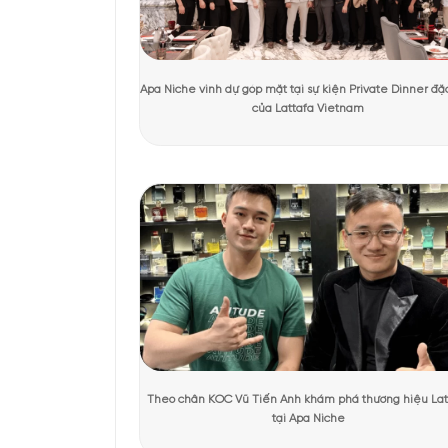
Tác giả:
Quỳnh Giang
Người kiểm duyệt:
D
KHÁCH HÀNG TRẢI NGHIỆM SẢN 
Thiết kế nước ho
Nước hoa Narcotic Delig
đẹp huyền ảo của màn 
đêm sâu thẳm. Tổng thể