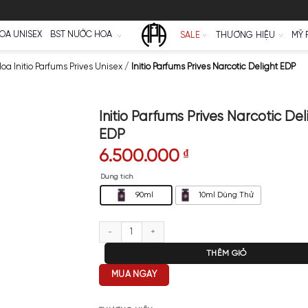
Ữ
NƯỚC HOA UNISEX
BST NƯỚC HOA
SALE
ves
/
Nước Hoa Initio Parfums Prives Unisex
/
Initio Parfums Prives
Initio Parfums Priv
EDP
6.500.000
₫
Dung tích
90ml
10m
Initio Parfums Prives Narcotic D
T