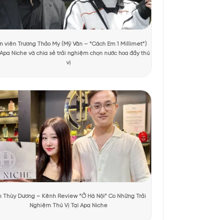
 xem
hai vuông vức mạnh mẽ, sắc tím đậm đầy cuốn hút gợi lên vẻ
hạm khắc tinh xảo, như viên ngọc quý lấp lánh trong màn
như tinh thần mà Narcotic Delight muốn hướng tới.