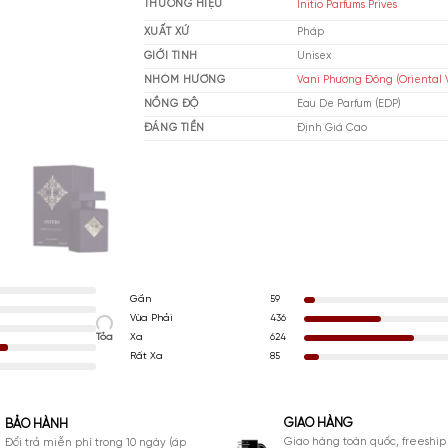
MUA NGAY
THƯƠNG HIỆU
Ini
XUẤT XỨ
Ph
GIỚI TÍNH
Un
NHÓM HƯƠNG
Van
NỒNG ĐỘ
Ea
ĐÁNG TIỀN
Đị
Gần
59