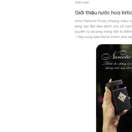
Nội dung chính
Giới thiệu nước 
Thiết kế nước ho
Mùi hương nước 
MGG5%TU1000K
Có nên mua nước
Giảm 5% tối đa 200k cho đơn tối th
dụng toàn bộ sản phẩm.
Initio Narcotic Delight
Giảm %
Đã dùng 81%
HSD: 31-0
đào, vani và thuốc lá t
thân mật.
Giới thiệu nước
Initio Parfums Prives,
sáng tạo độc đáo dành
quyến rũ và sang trọng
– hãy cùng Apa Niche 