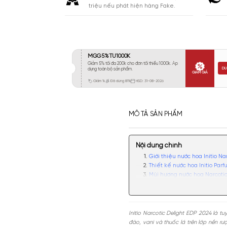
Khá 6-8H
290
Lưu
Lâu 9-12H
718
Rất Lâu Trên 12H
160
CAM KẾT
Cam kết chính hãng. Nhận ngay 10
triệu nếu phát hiện hàng Fake.
MÔ TẢ SẢN PHẨM