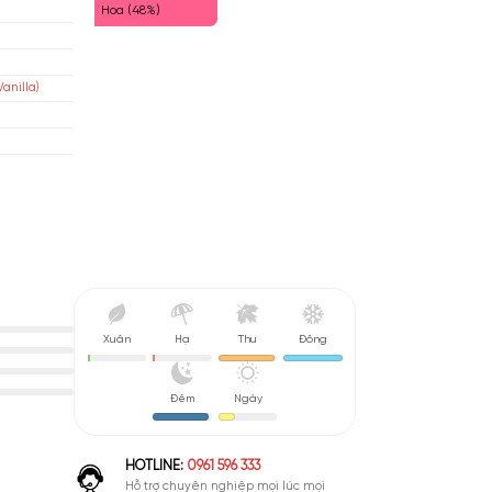
Cay Mát (53%)
Cay Nhẹ (51%)
tio Parfums Prives
Hoa (48%)
áp
isex
i Phương Đông (Oriental Vanilla)
u De Parfum (EDP)
nh Giá Cao
Xuân
Hạ
Thu