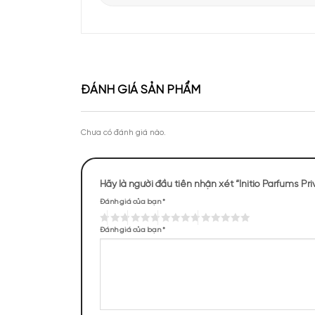
Apa Niche vinh dự góp mặt tại sự kiện Priva
của Lattafa Vietnam
Theo chân KOC Vũ Tiến Anh khám phá thươ
tại Apa Niche