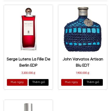
Serge Lutens La Fille De
John Varvatos Artisan
Berlin EDP
Blu EDT
3.200.000
₫
1.900.000
₫
Mua ngay
Thêm giỏ
Mua ngay
Thêm giỏ