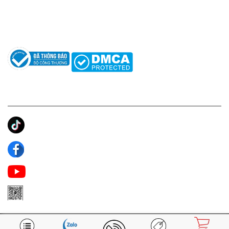
Hướng dẫn sử dụng nước hoa
Câu hỏi thường gặp
Tác giả
KẾT NỐI CHÚNG TÔI
Ánh Apa Niche
Apa Niche
Apa Niche Nước Hoa Hàng Hiệu
Zalo Apa Niche