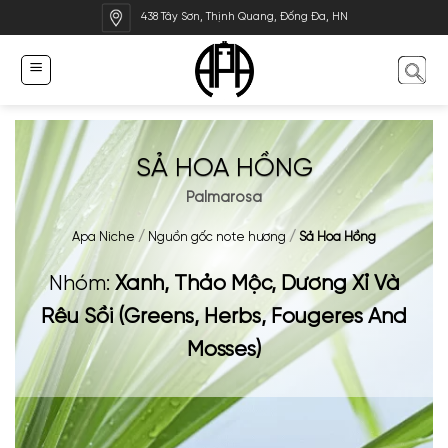
Bỏ
438 Tây Sơn, Thịnh Quang, Đống Đa, HN
qua
nội
dung
SẢ HOA HỒNG
Palmarosa
Apa Niche
/
Nguồn gốc note hương
/
Sả Hoa Hồng
Nhóm:
Xanh, Thảo Mộc, Dương Xỉ Và
Rêu Sồi (Greens, Herbs, Fougeres And
Mosses)