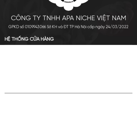
CÔNG TY TNHH APA NICHE VIỆT NAM
GPKD số 0109943066 Sở KH và ĐT TP Hà Nội cấp ngày 24/03/2022
HỆ THỐNG CỬA HÀNG
Cơ sở chính: 438 Tây Sơn - Đống Đa - Hà Nội
Hotline: 0961.596.333
Chi nhánh: Số 05, Lô OC 5-2, KĐT Shining City, Sơn La
Hotline: 085.90.66666
VỀ APA NICHE
Giới thiệu về Apa Niche
Tuyển dụng
Điều khoản sử dụng
Hoạt động của doanh nghiệp