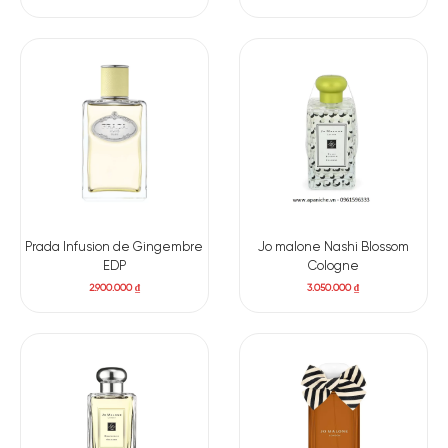
Prada Infusion de Gingembre
Jo malone Nashi Blossom
EDP
Cologne
2.900.000
₫
3.050.000
₫