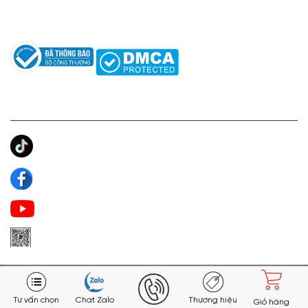
Câu hỏi thường gặp
Tác giả
KẾT NỐI CHÚNG TÔI
Ánh Apa Niche
Apa Niche
Apa Niche Nước Hoa Hàng Hiệu
Zalo Apa Niche
Tư vấn chọn
Chat Zalo
Thương hiệu
Giỏ hàng