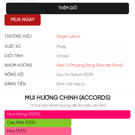
THÊM GIỎ
MUA NGAY
THƯƠNG HIỆU
Serge Lutens
XUẤT XỨ
Pháp
GIỚI TÍNH
Unisex
NHÓM HƯƠNG
Hoa Cỏ Phương Đông (Oriental Floral)
NỒNG ĐỘ
Eau De Parfum (EDP)
ĐÁNG TIỀN
Định Giá Hợp Lý
MÙI HƯƠNG CHÍNH (ACCORDS)
(*Click tên nhóm hương để tìm hiểu chi tiết)
Hoa Hồng (100%)
Cay Mát (53%)
Hoa (53%)