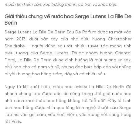
muốn tìm kiếm cảm xúc trưởng thành, cá tính và khác biệt.
Giới thiệu chung về nước hoa Serge Lutens La Fille De
Berlin
Serge Lutens La Fille De Berlin Eau De Parfum được ra mắt vào
năm 2013, dưới bàn tay của nhà điều hương Christopher
Sheldrake – người đứng sau rất nhiều tuyệt tác mang tính
biểu tượng của Serge Lutens. Thuộc nhóm hương Oriental
Floral, La Fille De Berlin được định hướng là mùi hương unisex,
phù hợp cho cả nam và nữ, nhưng đặc biệt hấp dẫn với những
ai yêu hương hoa hồng trầm, dày và có chiều sâu.
Ngay từ khi xuất hiện, nước hoa unisex La Fille De Berlin đã
nhanh chóng tạo được dấu ấn riêng trong thế giới nước hoa
nhờ cách khai thác hoa hồng không hề “dễ dãi”. Đây là hình
ảnh hoa hồng được nhìn qua lăng kính nghệ thuật của Serge
Lutens: vừa gợi cảm, vừa hoài niệm, vừa mang nét sang trọng
rất Paris.