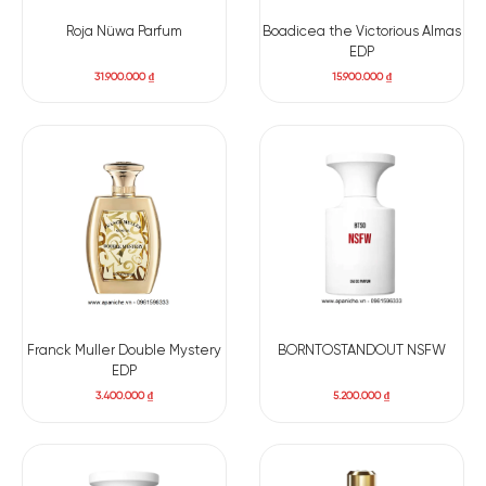
hương xuất hiện, phủ lên toàn bộ mùi hương một lớp trầm ấm,
ngọt dịu và có chiều sâu, khiến La Fille De Berlin trở nên lưu
Roja Nüwa Parfum
Boadicea the Victorious Almas
EDP
luyến và bám da rất lâu.
31.900.000
₫
15.900.000
₫
Franck Muller Double Mystery
BORNTOSTANDOUT NSFW
EDP
3.400.000
₫
5.200.000
₫