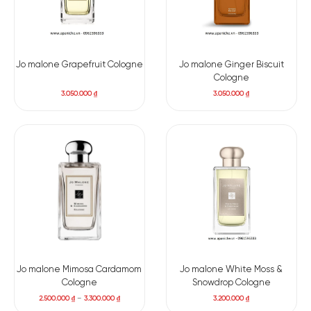
Jo malone Grapefruit Cologne
Jo malone Ginger Biscuit
Cologne
3.050.000
₫
3.050.000
₫
Jo malone Mimosa Cardamom
Jo malone White Moss &
Cologne
Snowdrop Cologne
2.500.000
₫
–
3.300.000
₫
3.200.000
₫