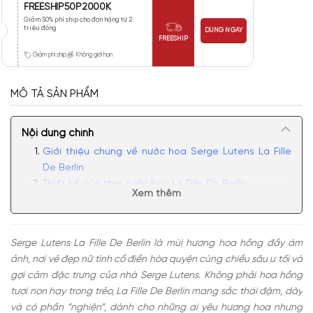
FREESHIP50P2000K
Giảm 50% phí ship cho đơn hàng từ 2
triệu đồng
DÙNG NGAY
FREESHIP
Giảm phí ship
Không giới hạn
MÔ TẢ SẢN PHẨM
Nội dung chính
Giới thiệu chung về nước hoa Serge Lutens La Fille
De Berlin
Thiết kế của chai nước hoa La Fille De Berlin
Xem thêm
Review về mùi hương của La Fille De Berlin
Tại sao nên nước hoa Serge Lutens La Fille De Berlin
EDP
Serge Lutens La Fille De Berlin là mùi hương hoa hồng đầy ám
ảnh, nơi vẻ đẹp nữ tính cổ điển hòa quyện cùng chiều sâu u tối và
gợi cảm đặc trưng của nhà Serge Lutens. Không phải hoa hồng
tươi non hay trong trẻo, La Fille De Berlin mang sắc thái đậm, dày
và có phần “nghiện”, dành cho những ai yêu hương hoa nhưng