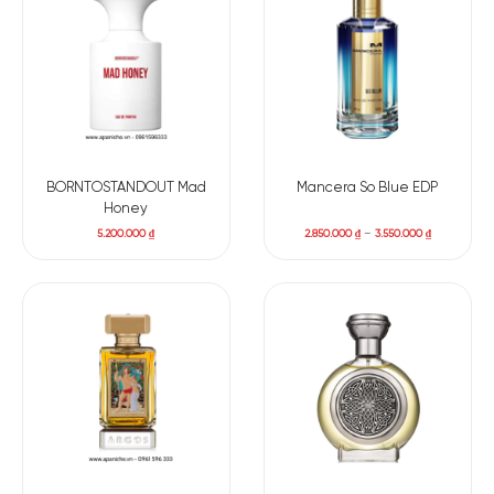
Tại sao nên nước hoa Serge Lutens La Fille De Berlin
EDP
Serge Lutens La Fille De Berlin là lựa chọn hoàn hảo dành cho
những ai đang tìm một mùi hương hoa hồng khác biệt, mang
BORNTOSTANDOUT Mad
Mancera So Blue EDP
tính nghệ thuật cao và giàu cảm xúc. Đây không phải chai
Honey
nước hoa hoa hồng “an toàn” hay đại trà, mà là mùi hương
5.200.000
₫
2.850.000
₫
–
3.550.000
₫
dành cho những người yêu chiều sâu, sự hoài niệm và nét đẹp
cổ điển pha chút u tối.
Nếu bạn yêu phong cách nước hoa niche, thích hoa hồng
trầm, ngọt vừa phải, một mùi hương có độ lưu hương tốt và
dấu ấn cá nhân rõ rệt, thì nước hoa unisex La Fille De Berlin
chắc chắn là là lựa chọn đáng mua nhất!