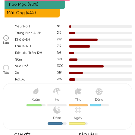
Thảo Mộc (48%)
Mật Ong (44%)
68
Yếu 1-3H
216
Trung Bình 4-5H
979
Khá 6-8H
Lưu
719
Lâu 9-12H
169
Rất Lâu Trên 12H
320
Gần
1300
Vừa Phải
Tỏa
519
Xa
235
Rất Xa
Xuân
Hạ
Thu
Đông
Đêm
Ngày