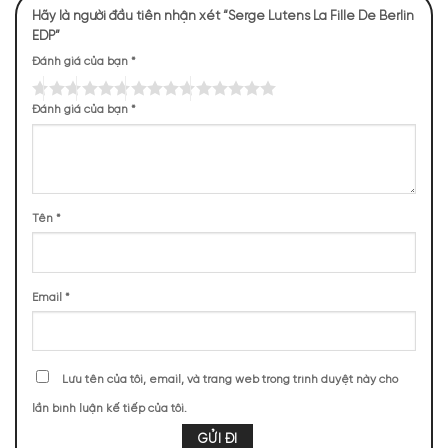
Hãy là người đầu tiên nhận xét “Serge Lutens La Fille De Berlin
EDP”
Đánh giá của bạn
*
Đánh giá của bạn
*
Tên
*
Email
*
Review về mùi hương của La Fille De Berlin
Lưu tên của tôi, email, và trang web trong trình duyệt này cho
NHỮNG NOTE HƯƠNG THEO CẢM NHẬN
lần bình luận kế tiếp của tôi.
THỰC TẾ