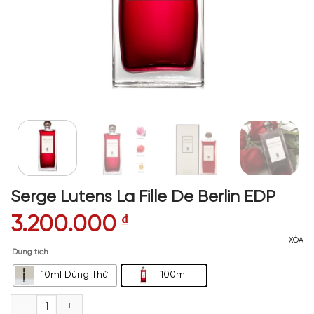
Serge Lutens La Fille De Berlin EDP
3.200.000
₫
XÓA
Dung tích
10ml Dùng Thử
100ml
Serge Lutens La Fille De Berlin EDP số lượng