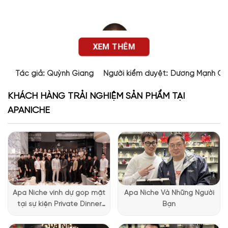
XEM THÊM
Tác giả:
Quỳnh Giang
Người kiểm duyệt:
Dương Mạnh Cư
KHÁCH HÀNG TRẢI NGHIỆM SẢN PHẨM TẠI
APANICHE
Apa Niche vinh dự góp mặt
Apa Niche Và Những Người
tại sự kiện Private Dinner
Bạn
đặc biệt của Lattafa
Vietnam