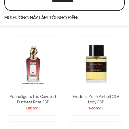
2711 (47,57%)
1052 (18,46%)
661 (11,60%)
479 (8,40%)
MÙI HƯƠNG NÀY LÀM TÔI NHỚ ĐẾN:
403 (7,07%)
393 (6,90%)
TOP NOTES
Phong Lữ
Hoa Hồng
MIDDLE NOTES
Penhaligon’s The Coveted
Frederic Malle Portrait Of A
Duchess Rose EDP
Lady EDP
4.550.000
₫
7.400.000
₫
Sả Hoa Hồng
BASE NOTES