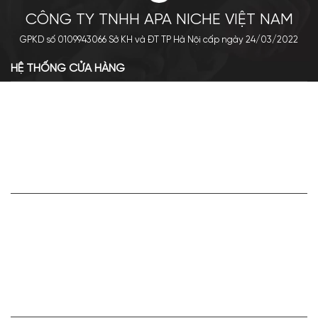
CÔNG TY TNHH APA NICHE VIỆT NAM
GPKD số 0109943066 Sở KH và ĐT TP Hà Nội cấp ngày 24/03/2022
HỆ THỐNG CỬA HÀNG
Cơ sở chính: 438 Tây Sơn - Đống Đa - Hà Nội
Hotline: 0961.596.333
Chi nhánh: Số 05, Lô OC 5-2, KĐT Shining City, Sơn La
Hotline: 085.90.66666
VỀ APA NICHE
Giới thiệu về Apa Niche
Tuyển dụng
Điều khoản sử dụng
Hoạt động của doanh nghiệp
HỢP TÁC VÀ LIÊN KẾT