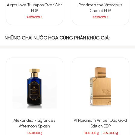
Argos Love Triumphs Over War
Boadicea the Victorious
EDP
Chariot EDP
7.400.000
₫
5.250.000
₫
NHỮNG CHAI NƯỚC HOA CÙNG PHÂN KHÚC GIÁ:
Alexandria Fragrances
Al Haramain Amber Oud Gold
Afternoon Splash
Edition EDP
3.650.000
₫
1.800.000
₫
–
2.850.000
₫