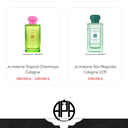
Jo malone Tropical Cherimoya
Jo malone Star Magnolia
Cologne
Cologne 2019
1.800.000
₫
–
3.200.000
₫
3.050.000
₫