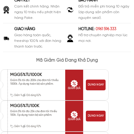
CAM KẾT
BẢO HÀNH
Cam kết chính hãng. Nhận
Đổi trả miễn phí trong 10 ngày
ngay 10 triệu nếu phát hiện
(áp dụng sản phẩm còn
hàng Fake.
nguyên seal).
GIAO HÀNG
HOTLINE:
0961 596 333
Giao hàng toàn quốc,
Hỗ trợ chuyên nghiệp mọi lúc
freeship 100% với đơn hàng
mọi nơi.
thanh toán trước.
Mã Giảm Giá Đang Khả Dụng
MGG5%TU1000K
Giảm 5% tối đa 200k cho đơn tối thiểu
1000k. Áp dụng toàn bộ sản phẩm.
DÙNG NGAY
GIẢM GIÁ
Giảm %
Đã dùng 82%
MGG5%TU100K
Giảm 5% tối đa 25k cho đơn tối thiểu
100k. Áp dụng toàn bộ sản phẩm.
DÙNG NGAY
GIẢM GIÁ
Giảm %
Đã dùng 92%