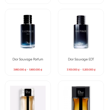
Dior Sauvage Parfum
Dior Sauvage EDT
3.850.000
₫
–
5.800.000
₫
3.100.000
₫
–
5.200.000
₫