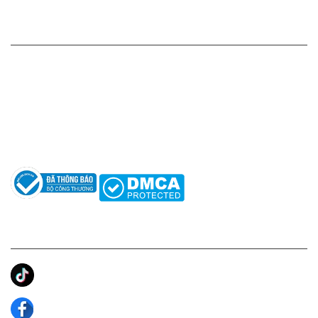
HỖ TRỢ KHÁCH HÀNG
Hotline: 0961596333
Hỗ trợ: hotro@apaniche.vn
Hướng dẫn sử dụng nước hoa
Câu hỏi thường gặp
Tác giả
KẾT NỐI CHÚNG TÔI
Ánh Apa Niche
Apa Niche