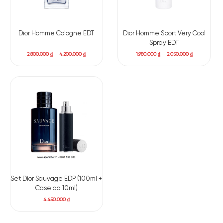
Dior Homme Cologne EDT
Dior Homme Sport Very Cool
Spray EDT
2.800.000
₫
–
4.200.000
₫
1.980.000
₫
–
2.050.000
₫
Set Dior Sauvage EDP (100ml +
Case da 10ml)
4.450.000
₫