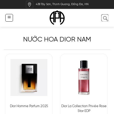
Bỏ
438 Tây Sơn, Thịnh Quang, Đống Đa, HN
qua
nội
dung
NƯỚC HOA DIOR NAM
Dior Homme Parfum 2025
Dior La Collection Privée Rose
Star EDP