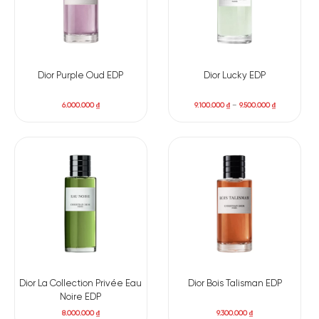
Dior Purple Oud EDP
Dior Lucky EDP
6.000.000
₫
9.100.000
₫
–
9.500.000
₫
Dior La Collection Privée Eau
Dior Bois Talisman EDP
Noire EDP
8.000.000
₫
9.300.000
₫