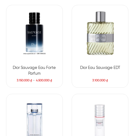
Dior Sauvage Eau Forte
Dior Eau Sauvage EDT
Parfum
3.150.000
₫
–
4.500.000
₫
3.100.000
₫