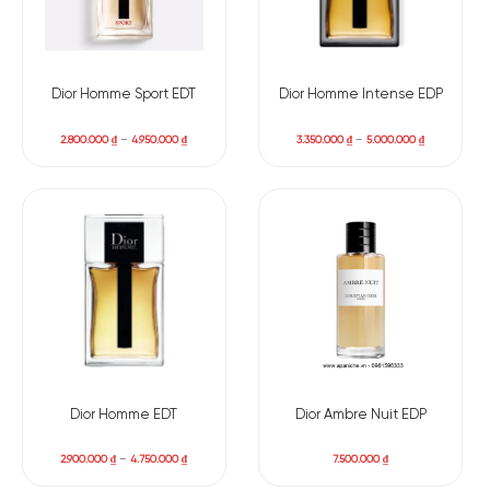
Dior Homme Sport EDT
Dior Homme Intense EDP
2.800.000
₫
–
4.950.000
₫
3.350.000
₫
–
5.000.000
₫
Dior Homme EDT
Dior Ambre Nuit EDP
2.900.000
₫
–
4.750.000
₫
7.500.000
₫