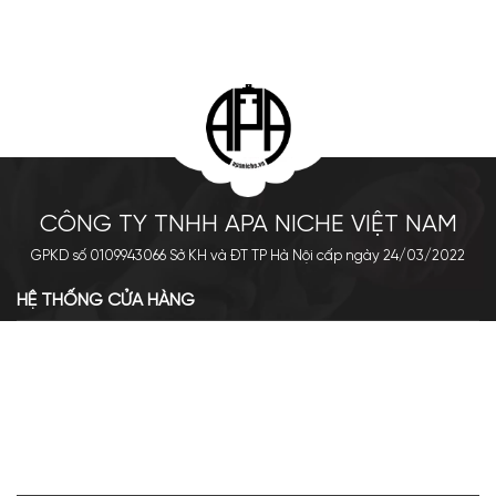
CÔNG TY TNHH APA NICHE VIỆT NAM
GPKD số 0109943066 Sở KH và ĐT TP Hà Nội cấp ngày 24/03/2022
HỆ THỐNG CỬA HÀNG
Cơ sở chính: 438 Tây Sơn - Đống Đa - Hà Nội
Hotline: 0961.596.333
Chi nhánh: Số 05, Lô OC 5-2, KĐT Shining City, Sơn La
Hotline: 085.90.66666
VỀ APA NICHE