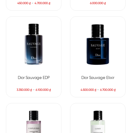
450.000
₫
–
4.700.000
₫
6.000.000
₫
Dior Sauvage EDP
Dior Sauvage Elixir
3.350.000
₫
–
6.100.000
₫
4.500.000
₫
–
6.700.000
₫