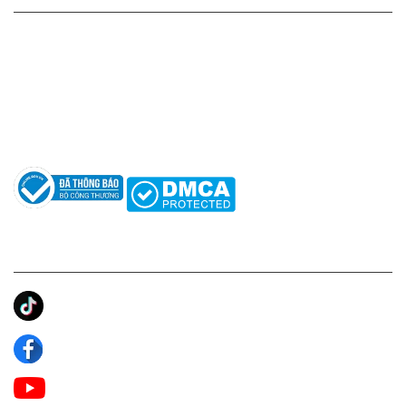
Hotline: 0961596333
Hỗ trợ: hotro@apaniche.vn
Hướng dẫn sử dụng nước hoa
Câu hỏi thường gặp
Tác giả
KẾT NỐI CHÚNG TÔI
Ánh Apa Niche
Apa Niche
Apa Niche Nước Hoa Hàng Hiệu