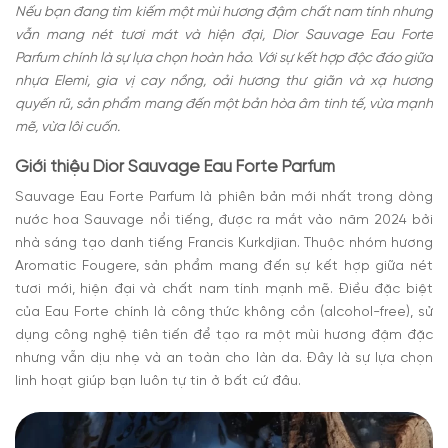
Nếu bạn đang tìm kiếm một mùi hương đậm chất nam tính nhưng
vẫn mang nét tươi mát và hiện đại, Dior Sauvage Eau Forte
Parfum chính là sự lựa chọn hoàn hảo. Với sự kết hợp độc đáo giữa
nhựa Elemi, gia vị cay nồng, oải hương thư giãn và xạ hương
quyến rũ, sản phẩm mang đến một bản hòa âm tinh tế, vừa mạnh
mẽ, vừa lôi cuốn.
Giới thiệu Dior Sauvage Eau Forte Parfum
Sauvage Eau Forte Parfum là phiên bản mới nhất trong dòng
nước hoa Sauvage nổi tiếng, được ra mắt vào năm 2024 bởi
nhà sáng tạo danh tiếng Francis Kurkdjian. Thuộc nhóm hương
Aromatic Fougere, sản phẩm mang đến sự kết hợp giữa nét
tươi mới, hiện đại và chất nam tính mạnh mẽ. Điều đặc biệt
của Eau Forte chính là công thức không cồn (alcohol-free), sử
dụng công nghệ tiên tiến để tạo ra một mùi hương đậm đặc
nhưng vẫn dịu nhẹ và an toàn cho làn da. Đây là sự lựa chọn
linh hoạt giúp bạn luôn tự tin ở bất cứ đâu.