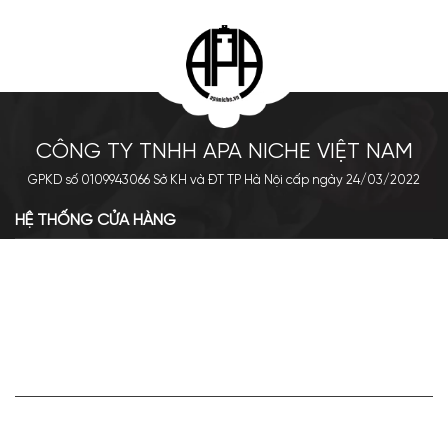
CÔNG TY TNHH APA NICHE VIỆT NAM
GPKD số 0109943066 Sở KH và ĐT TP Hà Nội cấp ngày 24/03/2022
HỆ THỐNG CỬA HÀNG
Cơ sở chính: 438 Tây Sơn - Đống Đa - Hà Nội
Hotline: 0961.596.333
Chi nhánh: Số 05, Lô OC 5-2, KĐT Shining City, Sơn La
Hotline: 085.90.66666
VỀ APA NICHE
Giới thiệu về Apa Niche