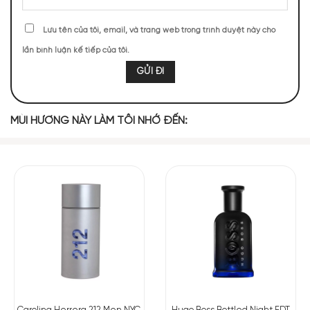
TOP NOTES
Lưu tên của tôi, email, và trang web trong trình duyệt này cho
lần bình luận kế tiếp của tôi.
Nốt Hương Cay
Nhựa Elemi
MIDDLE NOTES
MÙI HƯƠNG NÀY LÀM TÔI NHỚ ĐẾN:
Hoa Oải Hương
BASE NOTES
Nốt Hương Gỗ
Xạ Hương
Mùi hương của Dior Sauvage Eau Forte là sự hòa quyện hoàn
hảo của những tầng hương tinh tế. Nốt hương đầu bùng nổ
với sự cay nồng và ấm áp từ nhựa Elemi và gia vị, tạo nên
cảm giác mạnh mẽ và nam tính ngay từ lần đầu tiên xịt lên