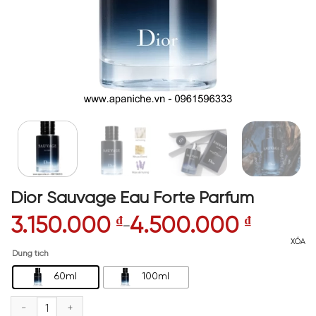
Dior Sauvage Eau Forte Parfum
3.150.000
₫
4.500.000
₫
–
XÓA
Dung tích
60ml
100ml
Dior Sauvage Eau Forte Parfum số lượng