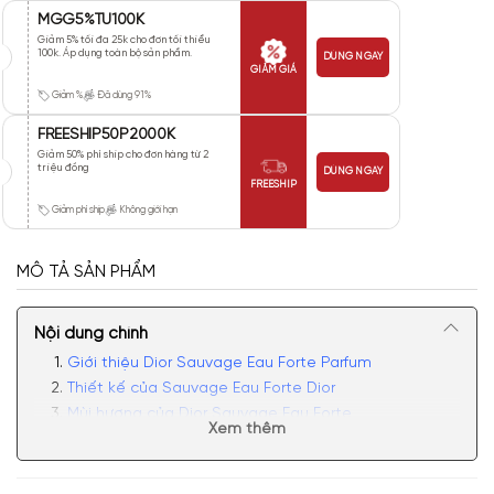
MGG5%TU100K
Giảm 5% tối đa 25k cho đơn tối thiểu
100k. Áp dụng toàn bộ sản phẩm.
DÙNG NGAY
GIẢM GIÁ
Giảm %
Đã dùng 91%
FREESHIP50P2000K
Giảm 50% phí ship cho đơn hàng từ 2
triệu đồng
DÙNG NGAY
FREESHIP
Giảm phí ship
Không giới hạn
MÔ TẢ SẢN PHẨM
Nội dung chính
Giới thiệu Dior Sauvage Eau Forte Parfum
Thiết kế của Sauvage Eau Forte Dior
Mùi hương của Dior Sauvage Eau Forte
Xem thêm
Có nên mua nước hoa nam Dior Sauvage Eau Forte
Parfum không?