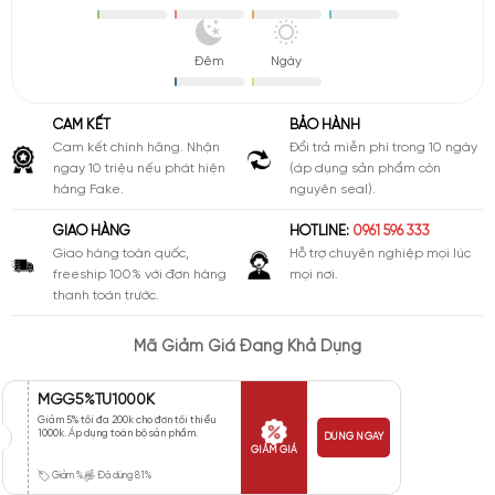
Đêm
Ngày
CAM KẾT
BẢO HÀNH
Cam kết chính hãng. Nhận
Đổi trả miễn phí trong 10 ngày
ngay 10 triệu nếu phát hiện
(áp dụng sản phẩm còn
hàng Fake.
nguyên seal).
GIAO HÀNG
HOTLINE:
0961 596 333
Giao hàng toàn quốc,
Hỗ trợ chuyên nghiệp mọi lúc
freeship 100% với đơn hàng
mọi nơi.
thanh toán trước.
Mã Giảm Giá Đang Khả Dụng
MGG5%TU1000K
Giảm 5% tối đa 200k cho đơn tối thiểu
1000k. Áp dụng toàn bộ sản phẩm.
DÙNG NGAY
GIẢM GIÁ
Giảm %
Đã dùng 81%