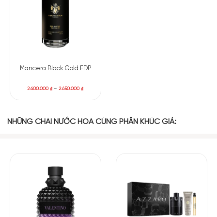
Mancera Black Gold EDP
2.600.000
₫
–
2.650.000
₫
NHỮNG CHAI NƯỚC HOA CÙNG PHÂN KHÚC GIÁ:
Có nên mua nước hoa nam Dior Sauvage Eau Forte
Parfum không?
Với công thức không cồn khiến Sauvage Eau Forte trở nên an
toàn và phù hợp với mọi loại da, trong khi thiết kế và mùi
hương lại toát lên sự sang trọng và quyến rũ. Tuy giá thành có
phần nhỉnh hơn các phiên bản trước đó, nhưng đây là một
khoản đầu tư xứng đáng cho bất kỳ ai yêu thích nước hoa cao
cấp. Nếu bạn muốn sở hữu một mùi hương vừa mạnh mẽ vừa