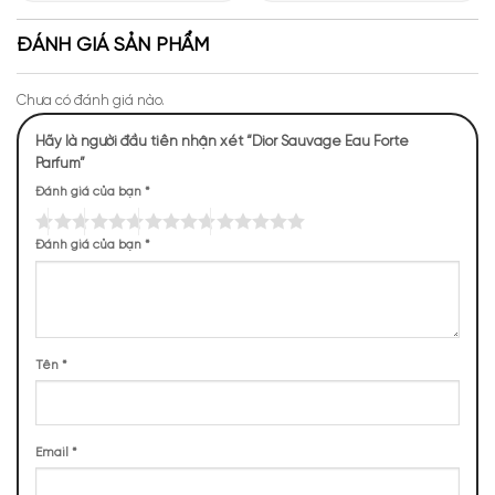
Giới Hương Thơm Tại Apa
Những Trải Nghiệm Thú Vị Tại
Niche
Apa Niche
ĐÁNH GIÁ SẢN PHẨM
Chưa có đánh giá nào.
Hãy là người đầu tiên nhận xét “Dior Sauvage Eau Forte
Parfum”
Đánh giá của bạn
*
Mùi hương của Dior Sauvage Eau Forte
Đánh giá của bạn
*
NHỮNG NOTE HƯƠNG THEO CẢM NHẬN
THỰC TẾ
272 (25,09%)
248 (22,88%)
212 (19,56%)
200 (18,45%)
Tên
*
152 (14,02%)
Email
*