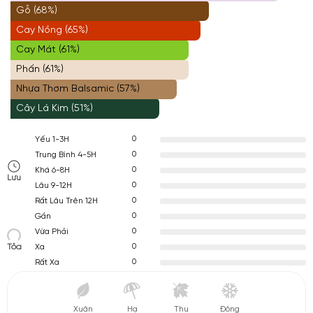
Gỗ (68%)
Cay Nồng (65%)
Cay Mát (61%)
Phấn (61%)
Nhựa Thơm Balsamic (57%)
Cây Lá Kim (51%)
0
Yếu 1-3H
0
Trung Bình 4-5H
0
Khá 6-8H
Lưu
0
Lâu 9-12H
0
Rất Lâu Trên 12H
0
Gần
0
Vừa Phải
Tỏa
0
Xa
0
Rất Xa
Xuân
Hạ
Thu
Đông