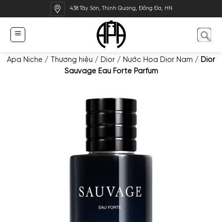
Bỏ
438 Tây Sơn, Thịnh Quang, Đống Đa, HN
qua
nội
dung
Apa Niche
/
Thương hiệu
/
Dior
/
Nước Hoa Dior Nam
/
Dior
Sauvage Eau Forte Parfum