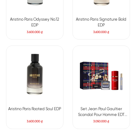
Aristino Paris Odyssey No.12
Aristino Paris Signature Bold
EDP
EDP
3.600.000
₫
3.600.000
₫
Aristino Paris Rooted Soul EDP
Set Jean Paul Gaultier
Scandal Pour Homme EDT
100ml + Deodorant 150ml + Mini
3.600.000
₫
3.050.000
₫
10ml