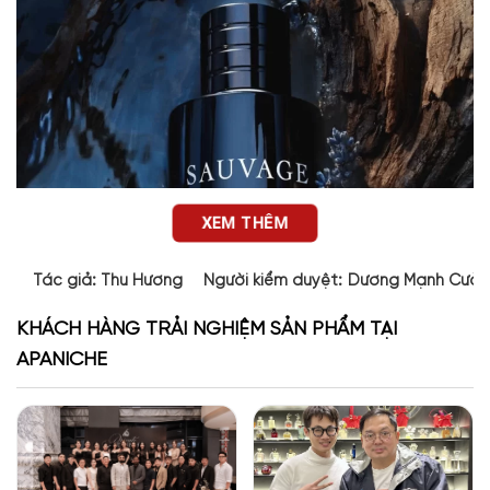
XEM THÊM
Tác giả:
Thu Hương
Người kiểm duyệt:
Dương Mạnh Cườ
KHÁCH HÀNG TRẢI NGHIỆM SẢN PHẨM TẠI
APANICHE
Thiết kế của Sauvage Eau Forte Dior
Sauvage Eau Forte gây ấn tượng mạnh mẽ với thiết kế thanh