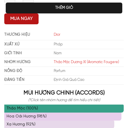
THÊM GIỎ
MUA NGAY
THƯƠNG HIỆU
Dior
XUẤT XỨ
Pháp
GIỚI TÍNH
Nam
NHÓM HƯƠNG
Thảo Mộc Dương Xỉ (Aromatic Fougere)
NỒNG ĐỘ
Parfum
ĐÁNG TIỀN
Định Giá Quá Cao
MÙI HƯƠNG CHÍNH (ACCORDS)
(*Click tên nhóm hương để tìm hiểu chi tiết)
Thảo Mộc (100%)
Hoa Oải Hương (98%)
Xạ Hương (92%)