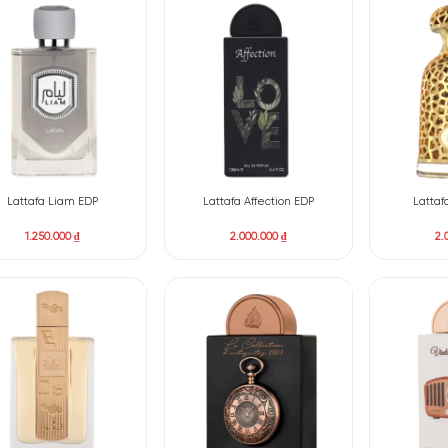
Lattafa Art Of Nature II EDP
Lattafa Bade’e Al Oud Ou
Glory EDP
1.700.000
₫
1.000.000
₫