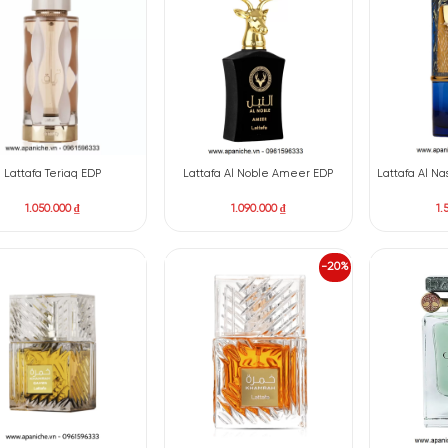
Lattafa Peace & Love EDP
Lattafa Ana Abiyedh Cora
2.000.000
₫
800.000
₫