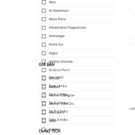
4711
Abercrombie & Fitch
Acqua Di Parma
Afnan Perfumes
Agatho Parfum
Akro
Al Haramain
Alaia Paris
Alexandria Fragrances
Amouage
Anna Sui
Argos
Ariana Grande
GIÁ BÁN
Aristino Paris