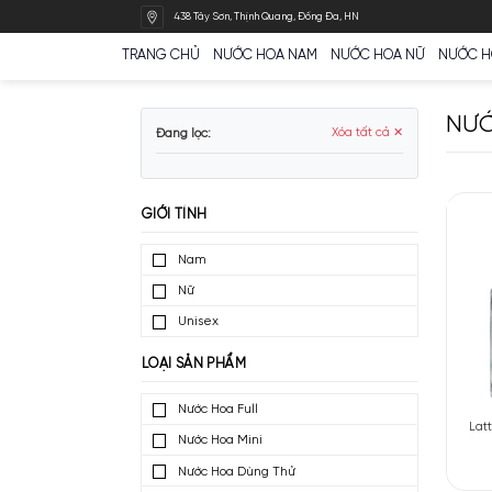
Bỏ
438 Tây Sơn, Thịnh Quang, Đống Đa, HN
qua
nội
TRANG CHỦ
NƯỚC HOA NAM
NƯỚC HOA N
dung
Đang lọc:
Xóa tất cả ✕
GIỚI TÍNH
Nam
Nữ
Unisex
LOẠI SẢN PHẨM
Nước Hoa Full