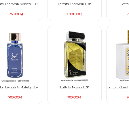
Lattafa Teriaq EDP
Lattafa Al Noble Ameer
1.050.000
₫
1.090.000
₫