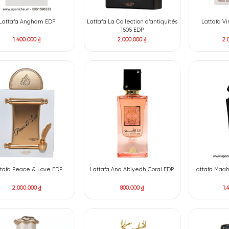
Lattafa Liam EDP
Lattafa Affection ED
1.250.000
₫
2.000.000
₫
Lattafa Angham EDP
Lattafa La Collection d’ant
1505 EDP
1.400.000
₫
2.000.000
₫