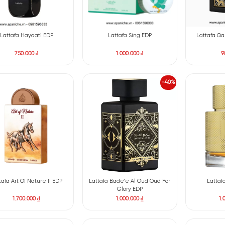
Lattafa Hayaati EDP
Lattafa Sing EDP
750.000
₫
1.000.000
₫