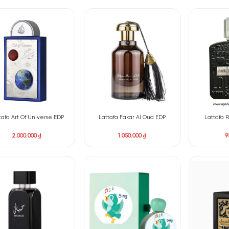
Lattafa Khamrah Waha EDP
Lattafa Petra EDP
1.700.000
₫
1.500.000
₫
Lattafa Art Of Universe EDP
Lattafa Fakar Al Oud E
2.000.000
₫
1.050.000
₫