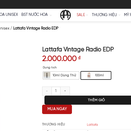
Ữ
NƯỚC HOA UNISEX
BST NƯỚC HOA
SALE
a Lattafa Unisex
/
Lattafa Vintage Radio EDP
Lattafa Vintage R
2.000.000
₫
Dung tích
10ml Dùng Thử
Lattafa Vintage Radio EDP số l
T
MUA NGAY