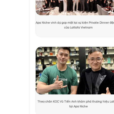
Tác giả:
Quỳnh Giang
Người kiểm duyệt:
D
KHÁCH HÀNG TRẢI NGHIỆM SẢN 