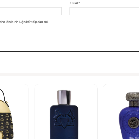
fa Vintage Radio EDP”