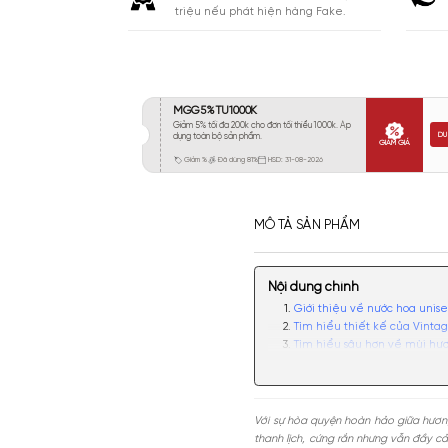
Khá 6-8H
623
Lưu
Lâu 9-12H
941
Rất Lâu Trên 12H
91
CAM KẾT
Cam kết chính hãng. Nhận ngay 10
triệu nếu phát hiện hàng Fake.
MÔ TẢ SẢN PHẨM