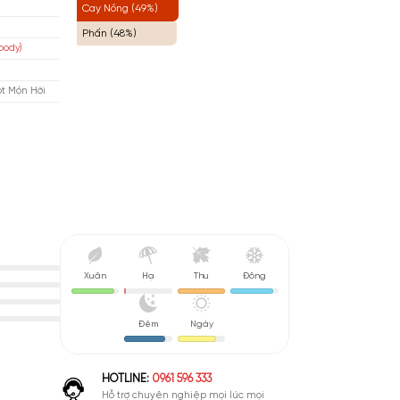
Ngọt (61%)
tafa
Thảo Dược (55%)
Rập
Cay Nồng (49%)
isex
Phấn (48%)
 Phương Đông (Oriental Woody)
u De Parfum (EDP)
nh Giá Quá Tốt - Đây Là Một Món Hời
Xuân
Hạ
Thu