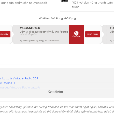
Vừa Phải
954
Tỏa
Xa
591
Rất Xa
60
GIA
BẢO HÀNH
Giao 
Đổi trả miễn phí trong 10 ngày (áp
100% 
dụng sản phẩm còn nguyên seal).
trước.