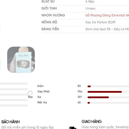
THƯƠNG HIỆU
Lat
XUẤT XỨ
Ả 
GIỚI TÍNH
Un
NHÓM HƯƠNG
Gỗ
NỒNG ĐỘ
Ea
ĐÁNG TIỀN
Đị
Gần
83