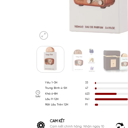
Yếu 1-3H
33
Trung Bình 4-5H
47