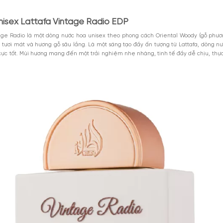
ước hoa unisex Lattafa Vintage Radio EDP
M
kế của Vintage Radio EDP
n về mùi hương của Vintage Radio Lattafa
Xem thêm
MGG5%TU100K
c hoa Lattafa Vintage Radio Eau De Parfum
iểu 1000k. Áp
Giảm 5% tối đa 25k cho
DÙNG NGAY
toàn bộ sản phẩm.
GIẢM GIÁ
ảo giữa hương hoa oải hương, gỗ theo hơi hướng trầm nhẹ và trái mận th
8-2026
Giảm %
Đã dùng 9
ưng vẫn đầy cảm xúc. Một loại nước hoa giá tốt có thể được chấm 9/10 đi
ơng này.
ước hoa unisex Lattafa Vintage Radio EDP
Lattafa Vintage Radio là một dòng nước hoa unisex theo phong cách 
giữa trái cây tươi mát và hương gỗ sâu lắng. Là một sáng tạo đầy ấn
ợc đánh giá cực tốt. Mùi hương mang đến một trải nghiệm nhẹ nhàng, t