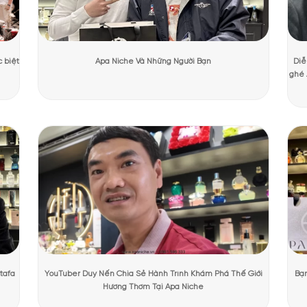
ương Mạnh Cường
Ngày cập nhật:
31/07/2026
2250 lượt
PHẨM TẠI APANICHE