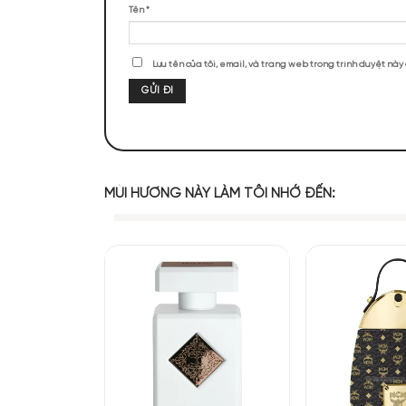
ĐÁNH GIÁ SẢN PHẨM
Chưa có đánh giá nào.
Hãy là người đầu tiên nhận xét “Latta
Đánh giá của bạn
*
Đánh giá của bạn
*