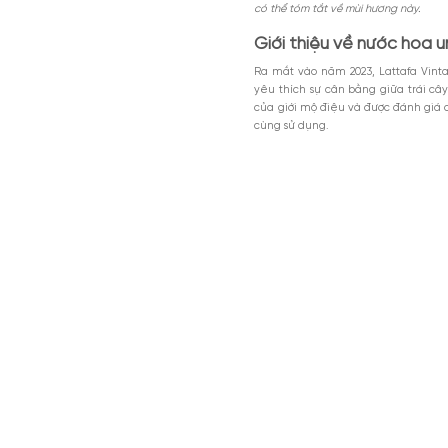
Nội dung chính
Giới thiệu về n
Tìm hiểu thiết 
Tìm hiểu sâu hơ
MGG5%TU1000K
Địa chỉ mua nướ
Giảm 5% tối đa 200k cho đơn tối th
dụng toàn bộ sản phẩm.
Với sự hòa quyện hoàn h
Giảm %
Đã dùng 81%
HSD: 31-0
thanh lịch, cứng rắn nh
có thể tóm tắt về mùi hư
Giới thiệu về n
Ra mắt vào năm 2023, 
yêu thích sự cân bằng 
của giới mộ điệu và đư
cùng sử dụng.