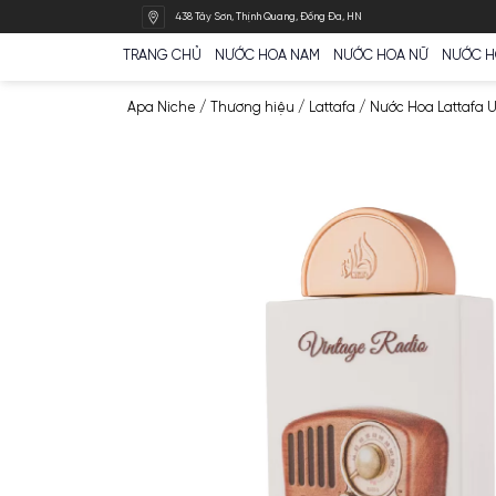
Bỏ
438 Tây Sơn, Thịnh Quang, Đống Đa, HN
qua
nội
TRANG CHỦ
NƯỚC HOA NAM
NƯỚC HOA N
dung
Apa Niche
/
Thương hiệu
/
Lattafa
/
Nước Ho