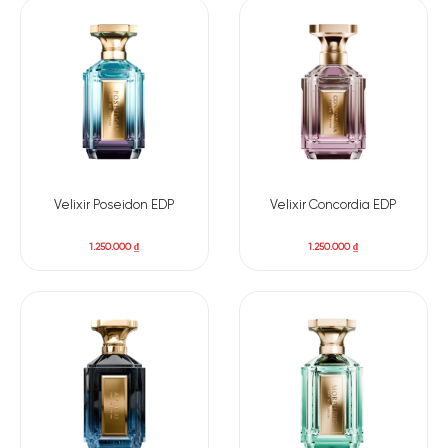
Velixir Poseidon EDP
Velixir Concordia EDP
1.250.000
₫
1.250.000
₫
Có nên mua nước hoa Al Oud Honor & Glory tại Apa
Niche?
Nếu bạn đang tìm kiếm một chai nước hoa mang phong cách
phương Đông ấn tượng nhưng vẫn có sự hòa quyện tinh tế
giữa ngọt ngào và nồng nàn, Lattafa Bade’e Al Oud Honor &
Glory EDP chính là lựa chọn đáng thử. Tại Apa Niche, bạn sẽ
nhận được sự đảm bảo về chất lượng và nguồn gốc chính