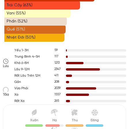
Trái Cây (63%)
Vani (55%)
Phấn (52%)
Quế (51%)
Nhiệt Đới (50%)
59
Yếu 1-3H
117
Trung Bình 4-5H
1213
Khá 6-8H
Lưu
2347
Lâu 9-12H
411
Rất Lâu Trên 12H
208
Gần
2039
Vừa Phải
Tỏa
1557
Xa
265
Rất Xa
Xuân
Hạ
Thu
Đông