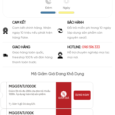
Đêm
Ngày
CAM KẾT
BẢO HÀNH
Cam kết chính hãng. Nhận
Đổi trả miễn phí trong 10 ngày
ngay 10 triệu nếu phát hiện
(áp dụng sản phẩm còn
hàng Fake.
nguyên seal).
GIAO HÀNG
HOTLINE:
0961 596 333
Giao hàng toàn quốc,
Hỗ trợ chuyên nghiệp mọi lúc
freeship 100% với đơn hàng
mọi nơi.
thanh toán trước.
Mã Giảm Giá Đang Khả Dụng
MGG5%TU1000K
Giảm 5% tối đa 200k cho đơn tối thiểu
1000k. Áp dụng toàn bộ sản phẩm.
DÙNG NGAY
GIẢM GIÁ
Giảm %
Đã dùng 82%
MGG5%TU100K