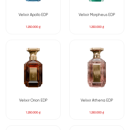
hãng của các sản phẩm nước hoa. Còn chần chờ gì mà không
đến ngay 438 Tây Sơn, Đống Đa, Hà Nội để sở hữu một hương
thơm thật chất lượng.
Velixir Apollo EDP
Velixir Morpheus EDP
1.250.000
₫
1.250.000
₫
Velixir Orion EDP
Velixir Athena EDP
1.250.000
₫
1.250.000
₫