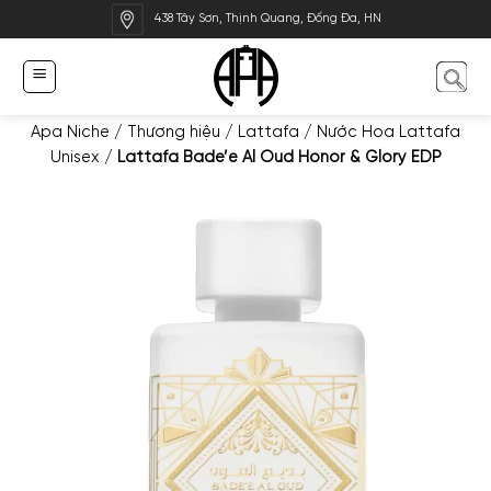
Bỏ
438 Tây Sơn, Thịnh Quang, Đống Đa, HN
qua
nội
dung
Apa Niche
/
Thương hiệu
/
Lattafa
/
Nước Hoa Lattafa
Unisex
/
Lattafa Bade’e Al Oud Honor & Glory EDP