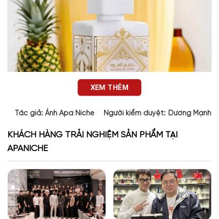
XEM THÊM
Tác giả:
Ánh Apa Niche
Người kiểm duyệt:
Dương Mạnh 
KHÁCH HÀNG TRẢI NGHIỆM SẢN PHẨM TẠI
APANICHE
Thiết kế của Bade’e Al Oud Honor & Glory Lattafa
Thiết kế của Al Oud Honor & Glory là một tác phẩm nghệ
thuật thực thụ. Với tông màu trắng chủ đạo, tượng trưng cho
sự tinh khôi và thuần khiết, kết hợp cùng họa tiết màu vàng
kim, gợi nhắc đến sự sang trọng và quyền quý. Mặt trước chai