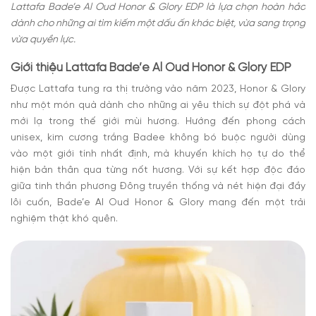
Lattafa Bade’e Al Oud Honor & Glory EDP là lựa chọn hoàn hảo
dành cho những ai tìm kiếm một dấu ấn khác biệt, vừa sang trọng
vừa quyền lực.
Giới thiệu Lattafa Bade’e Al Oud Honor & Glory EDP
Được Lattafa tung ra thị trường vào năm 2023, Honor & Glory
như một món quà dành cho những ai yêu thích sự đột phá và
mới lạ trong thế giới mùi hương. Hướng đến phong cách
unisex, kim cương trắng Badee không bó buộc người dùng
vào một giới tính nhất định, mà khuyến khích họ tự do thể
hiện bản thân qua từng nốt hương. Với sự kết hợp độc đáo
giữa tinh thần phương Đông truyền thống và nét hiện đại đầy
lôi cuốn, Bade’e Al Oud Honor & Glory mang đến một trải
nghiệm thật khó quên.