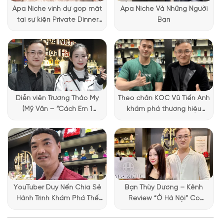
được trang trí với hoa văn họa tiết mang phong cách Trung
Apa Niche vinh dự góp mặt
Apa Niche Và Những Người
Đông, tạo cảm giác vừa cổ điển, vừa hiện đại. Đặc biệt, chai
tại sự kiện Private Dinner
Bạn
nước hoa được thiết kế với hình khối vuông vắn, mang lại cảm
đặc biệt của Lattafa
giác chắc chắn và cao cấp khi cầm trên tay.
Vietnam
Diễn viên Trương Thảo My
Theo chân KOC Vũ Tiến Anh
(Mỹ Vân – “Cách Em 1
khám phá thương hiệu
Millimet”) ghé Apa Niche và
Lattafa tại Apa Niche
chia sẻ trải nghiệm chọn
nước hoa đầy thú vị
YouTuber Duy Nến Chia Sẻ
Bạn Thùy Dương – Kênh
Hành Trình Khám Phá Thế
Review “Ở Hà Nội” Có
Giới Hương Thơm Tại Apa
Những Trải Nghiệm Thú Vị Tại
Niche
Apa Niche