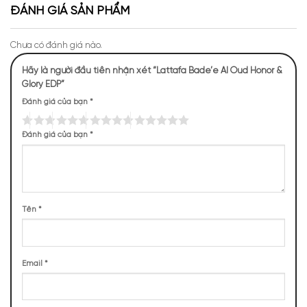
ĐÁNH GIÁ SẢN PHẨM
Chưa có đánh giá nào.
Hãy là người đầu tiên nhận xét “Lattafa Bade’e Al Oud Honor &
Mùi hương Al Oud Honor & Glory EDP
Glory EDP”
NHỮNG NOTE HƯƠNG THEO CẢM NHẬN
Đánh giá của bạn
*
THỰC TẾ
Đánh giá của bạn
*
1504 (21,61%)
1185 (17,02%)
1087 (15,62%)
776 (11,15%)
587 (8,43%)
464 (6,67%)
424 (6,09%)
375 (5,39%)
Tên
*
343 (4,93%)
216 (3,10%)
Email
*
TOP NOTES