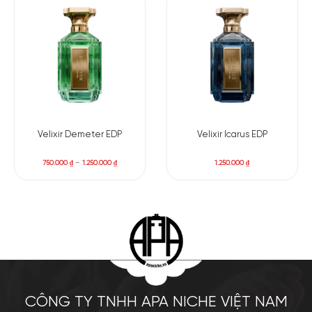
Velixir Demeter EDP
Velixir Icarus EDP
750.000
₫
–
1.250.000
₫
1.250.000
₫
CÔNG TY TNHH APA NICHE VIỆT NAM