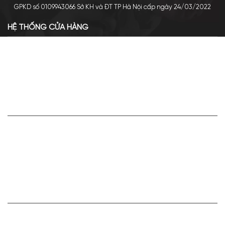
GPKD số 0109943066 Sở KH và ĐT TP Hà Nội cấp ngày 24/03/2022
HỆ THỐNG CỬA HÀNG
Cơ sở chính: 438 Tây Sơn - Đống Đa - Hà Nội
Hotline: 0961.596.333
Chi nhánh: Số 05, Lô OC 5-2, KĐT Shining City, Sơn La
Hotline: 085.90.66666
VỀ APA NICHE
Giới thiệu về Apa Niche
Tuyển dụng
Điều khoản sử dụng
Hoạt động của doanh nghiệp
HỢP TÁC VÀ LIÊN KẾT
Bán hàng cùng Apa Niche Ctv/Sỉ/Nhượng quyền