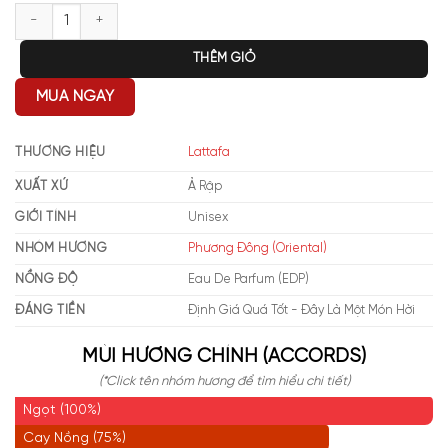
Lattafa Bade'e Al Oud Honor & Glory EDP số lượng
THÊM GIỎ
MUA NGAY
THƯƠNG HIỆU
Lattafa
XUẤT XỨ
Ả Rập
GIỚI TÍNH
Unisex
NHÓM HƯƠNG
Phương Đông (Oriental)
NỒNG ĐỘ
Eau De Parfum (EDP)
ĐÁNG TIỀN
Định Giá Quá Tốt - Đây Là Một Món Hời
MÙI HƯƠNG CHÍNH (ACCORDS)
(*Click tên nhóm hương để tìm hiểu chi tiết)
Ngọt (100%)
Cay Nồng (75%)