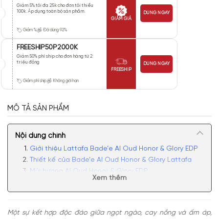
Giảm 5% tối đa 25k cho đơn tối thiểu
100k. Áp dụng toàn bộ sản phẩm.
DÙNG NGAY
GIẢM GIÁ
Giảm %
Đã dùng 92%
FREESHIP50P2000K
Giảm 50% phí ship cho đơn hàng từ 2
triệu đồng
DÙNG NGAY
FREESHIP
Giảm phí ship
Không giới hạn
MÔ TẢ SẢN PHẨM
Nội dung chính
Giới thiệu Lattafa Bade’e Al Oud Honor & Glory EDP
Thiết kế của Bade’e Al Oud Honor & Glory Lattafa
Mùi hương Al Oud Honor & Glory EDP
Xem thêm
Có nên mua nước hoa Al Oud Honor & Glory tại Apa
Niche?
Một sự kết hợp độc đáo giữa ngọt ngào, cay nồng và ấm áp,