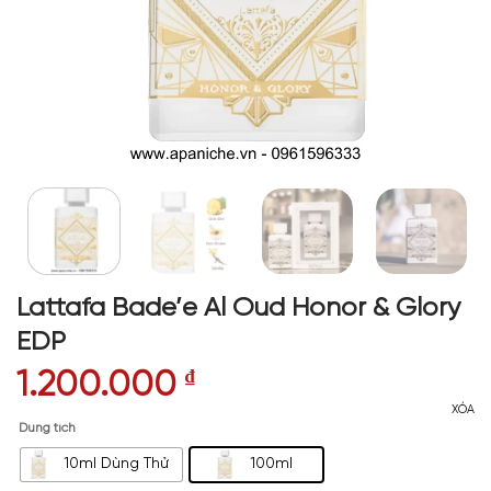
Lattafa Bade’e Al Oud Honor & Glory
EDP
1.200.000
₫
XÓA
Dung tích
10ml Dùng Thử
100ml