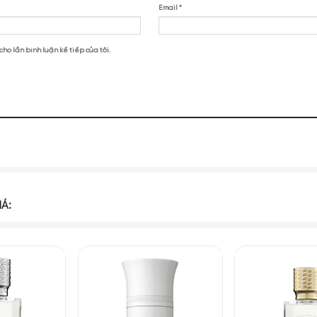
live Christian Crown Collection Traveller Set 3 x 10ml (Crab 