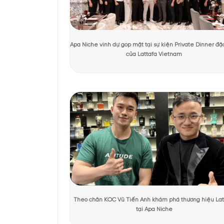
Tác giả:
Quỳnh Giang
Người kiểm duyệt:
D
KHÁCH HÀNG TRẢI NGHIỆM SẢN 
Giới thiệu set n
Set Clive Christian Cro
Blossom, Matsukita và 
của 3 mùi hương ấn tượ