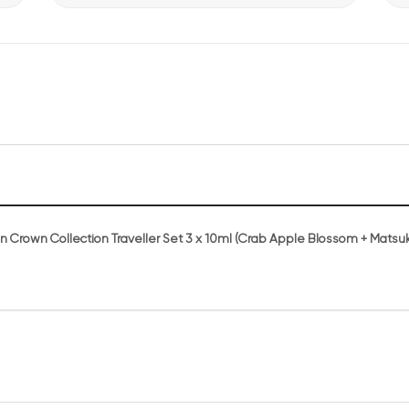
te Dinner đặc biệt
Apa Niche Và Những Người Bạn
ng hiệu Lattafa
YouTuber Duy Nến Chia Sẻ Hành Trình Khám 
Hương Thơm Tại Apa Niche