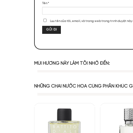
ĐÁNH GIÁ SẢN PHẨM
Chưa có đánh giá nào.
Hãy là người đầu tiên nhận xét “Set C
Đánh giá của bạn
*
Đánh giá của bạn
*