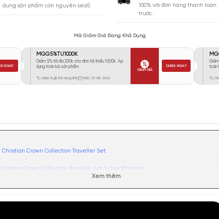
Vừa Phải
0
Tỏa
Xa
0
Rất Xa
0
GIA
BẢO HÀNH
Giao 
Đổi trả miễn phí trong 10 ngày (áp
100% 
dụng sản phẩm còn nguyên seal).
trước.