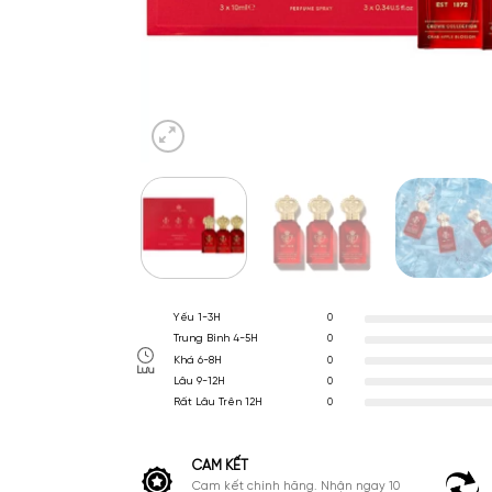
Yếu 1-3H
0
Trung Bình 4-5H
0