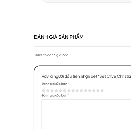
Apa Niche vinh dự góp mặt tại sự kiện Priva
của Lattafa Vietnam
Theo chân KOC Vũ Tiến Anh khám phá thươ
tại Apa Niche