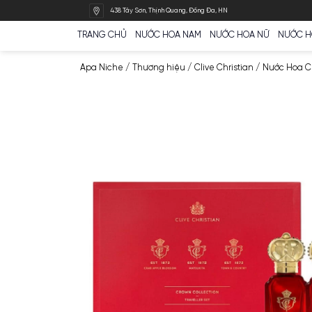
Bỏ
438 Tây Sơn, Thịnh Quang, Đống Đa, HN
qua
nội
TRANG CHỦ
NƯỚC HOA NAM
NƯỚC HOA N
dung
Apa Niche
/
Thương hiệu
/
Clive Christian
/