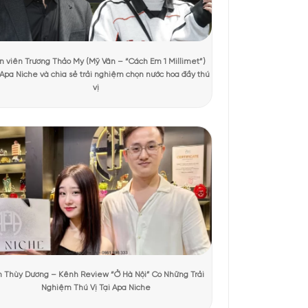
xem
er Set
hính hãng. Set này bao gồm ba chai mini 10ml là Crab Apple
ristian, bộ sản phẩm này mang đến sự kết hợp đầy nổi bật
i 10ml xứng để bạn khám phá.