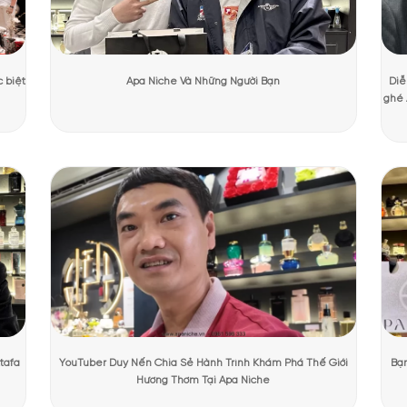
ương Mạnh Cường
Ngày cập nhật:
31/07/2026
739 lượt 
PHẨM TẠI APANICHE
ước hoa Clive Christian Crown Collection Travell
wn Collection Traveller Set 3 x 10ml là bộ sưu tập nước hoa cao cấp c
Town & Country. Được chế tác bởi thương hiệu Anh Quốc xa xỉ Clive Ch
ng. Với dung tích nhỏ gọn, thiết kế đẹp mắt, đây là set nước hoa min