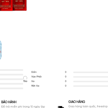
THƯƠNG HIỆU
Cli
GIỚI TÍNH
Un
Gần
0