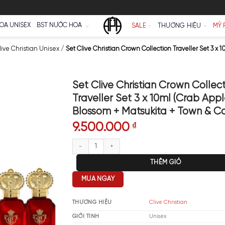
Ữ
NƯỚC HOA UNISEX
BST NƯỚC HOA
SALE
Nước Hoa Clive Christian Unisex
/
Set Clive Christian Crown Colle
Set Clive Christia
Traveller Set 3 x 
Blossom + Matsuki
9.500.000
₫
Set Clive Christian Crown Colle
T
MUA NGAY