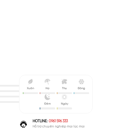
ve Christian
isex
Xuân
Hạ
Thu