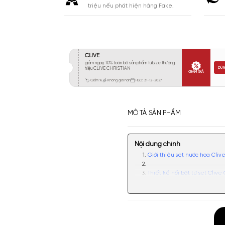
Khá 6-8H
0
Lưu
Lâu 9-12H
0
Rất Lâu Trên 12H
0
CAM KẾT
Cam kết chính hãng. Nhận ngay 10
triệu nếu phát hiện hàng Fake.
MÔ TẢ SẢN PHẨM