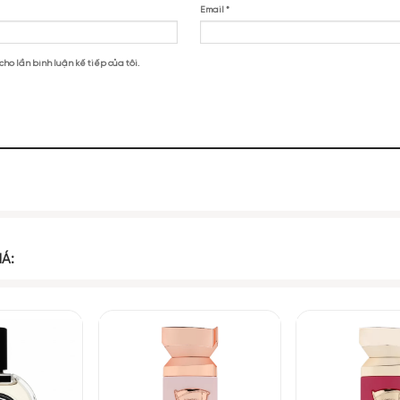
át nhẹ, giúp lấy lượng son vừa đủ, dễ dàng tán đều mà không cần kỹ
không lo bị lem hay vón cục.
 Kem Giorgio Armani Lip Maestro 402 Chinese Lacquer Đỏ Ca