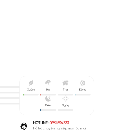
Nữ
Xuân
Hạ
Thu