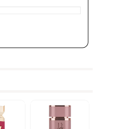
 thuật chuyên nghiệp. Dù bạn đánh full môi hay lòng môi,
m”