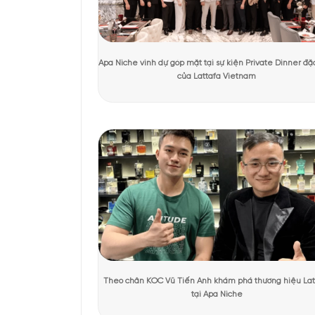
Tác giả:
Ánh Apa Niche
Người kiểm duyệt:
KHÁCH HÀNG TRẢI NGHIỆM SẢN 
Thiết kế của so
Không phô trương, khôn
hợp với logo thương hi