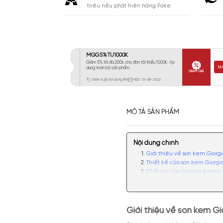
Khá 6-8H
0
Lưu
Lâu 9-12H
0
Rất Lâu Trên 12H
0
CAM KẾT
Cam kết chính hãng. Nhận ngay 10
triệu nếu phát hiện hàng Fake.
MÔ TẢ SẢN PHẨM