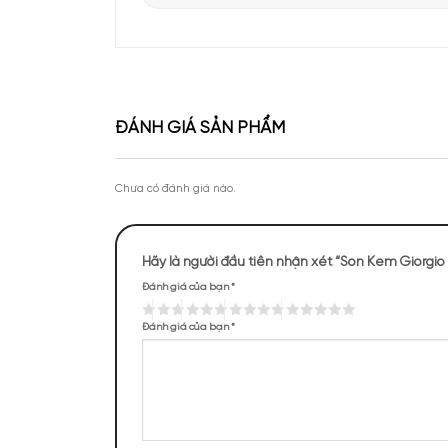
Apa Niche vinh dự góp mặt tại sự kiện Priva
của Lattafa Vietnam
Theo chân KOC Vũ Tiến Anh khám phá thươ
tại Apa Niche