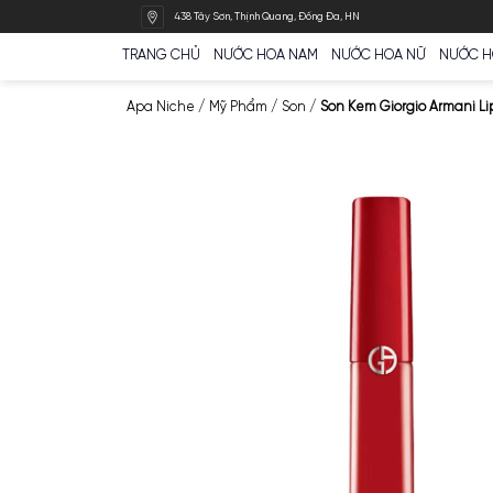
Bỏ
438 Tây Sơn, Thịnh Quang, Đống Đa, HN
qua
nội
TRANG CHỦ
NƯỚC HOA NAM
NƯỚC HOA N
dung
Apa Niche
/
Mỹ Phẩm
/
Son
/
Son Kem Giorg