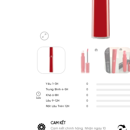
Yếu 1-3H
0
Trung Bình 4-5H
0