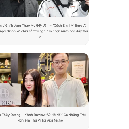
t xem
tiên. Thân son thuôn dài, phủ màu đỏ bóng sang trọng, kết