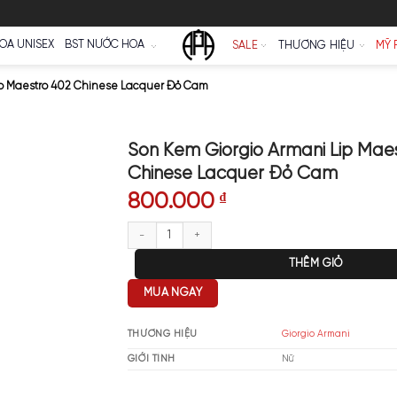
Ữ
NƯỚC HOA UNISEX
BST NƯỚC HOA
SALE
io Armani Lip Maestro 402 Chinese Lacquer Đỏ Cam
Son Kem Giorgio A
Chinese Lacquer
800.000
₫
Son Kem Giorgio Armani Lip Ma
MUA NGAY
THƯƠNG HIỆU