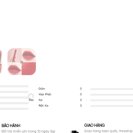
GIỚI TÍNH
Gần
0