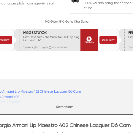
Vừa Phải
0
Tỏa
Xa
0
Rất Xa
0
GIA
BẢO HÀNH
Giao 
Đổi trả miễn phí trong 10 ngày (áp
100% 
dụng sản phẩm còn nguyên seal).
trước.