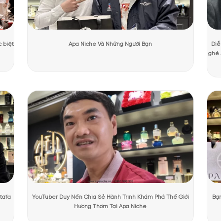
Dương Mạnh Cường
Ngày cập nhật:
31/07/2026
406 lượ
PHẨM TẠI APANICHE
n kem Giorgio Armani 402
g cầu kỳ, son Giorgio 402 vẫn đủ sức chinh phục ngay từ cái nhìn đầu 
ệu tinh tế tạo nên vẻ đẹp đẳng cấp.