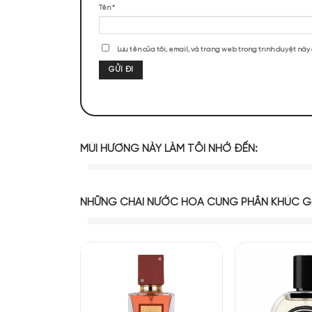
ĐÁNH GIÁ SẢN PHẨM
Chưa có đánh giá nào.
Đầu cọ được thiết kế v
chất son vẫn lên mượt, 
Hãy là người đầu tiên nhận xét “Son
Đánh giá của bạn
*
Đánh giá của bạn
*