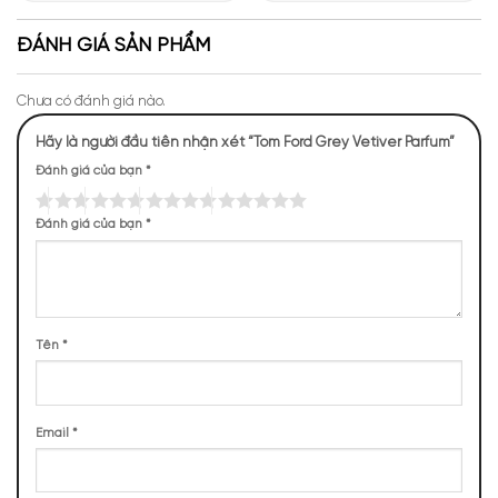
Giới Hương Thơm Tại Apa
Những Trải Nghiệm Thú Vị Tại
Niche
Apa Niche
ĐÁNH GIÁ SẢN PHẨM
Chưa có đánh giá nào.
Hãy là người đầu tiên nhận xét “Tom Ford Grey Vetiver Parfum”
Đánh giá của bạn
*
Đánh giá của bạn
*
Mùi hương của
Grey Vetiver Parfum mạnh mẽ, phóng
khoáng
NHỮNG NOTE HƯƠNG THEO CẢM NHẬN
THỰC TẾ
Tên
*
243 (52,26%)
112 (24,09%)
110 (23,66%)
Email
*
TOP NOTES