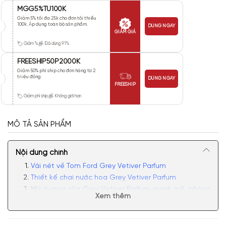
MGG5%TU100K
Giảm 5% tối đa 25k cho đơn tối thiểu
100k. Áp dụng toàn bộ sản phẩm.
DÙNG NGAY
GIẢM GIÁ
Giảm %
Đã dùng 91%
FREESHIP50P2000K
Giảm 50% phí ship cho đơn hàng từ 2
triệu đồng
DÙNG NGAY
FREESHIP
Giảm phí ship
Không giới hạn
MÔ TẢ SẢN PHẨM
Nội dung chính
Vài nét về Tom Ford Grey Vetiver Parfum
Thiết kế chai nước hoa Grey Vetiver Parfum
Mùi hương của Grey Vetiver Parfum mạnh mẽ, phóng
Xem thêm
khoáng
Có nên mua nước hoa nam Tom Ford Grey Vetiver
Parfum