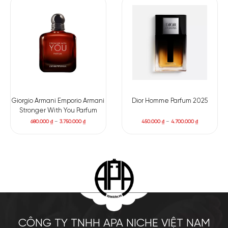
Giorgio Armani Emporio Armani
Dior Homme Parfum 2025
Stronger With You Parfum
680.000
₫
–
3.750.000
₫
450.000
₫
–
4.700.000
₫
CÔNG TY TNHH APA NICHE VIỆT NAM