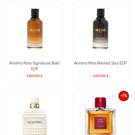
Hương giữa: Nghệ tây.
Hương cuối: Cỏ hương bài.
Aristino Paris Signature Bold
Aristino Paris Rooted Soul EDP
EDP
3.600.000
₫
3.600.000
₫
-7%