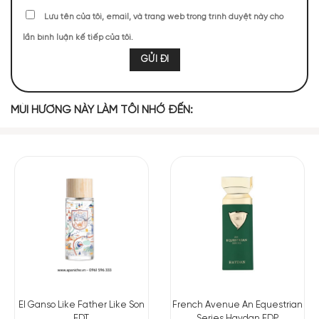
Lưu tên của tôi, email, và trang web trong trình duyệt này cho
lần bình luận kế tiếp của tôi.
Hoa Cam
MIDDLE NOTES
MÙI HƯƠNG NÀY LÀM TÔI NHỚ ĐẾN:
Nhụy hoa nghệ
tây
BASE NOTES
Cỏ Hương Bài
Mở đầu với sự tươi mát của hoa cam,
Grey Vetiver Parfum
đánh thức giác quan với hương thơm nhẹ nhàng nhưng đầy
sức sống. Nốt hương tạo nên một ấn tượng đầu tiên không
thể quên.
El Ganso Like Father Like Son
French Avenue An Equestrian
EDT
Series Haydan EDP