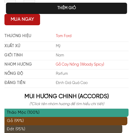
THÊM GIỎ
MUA NGAY
THƯƠNG HIỆU
Tom Ford
XUẤT XỨ
Mỹ
GIỚI TÍNH
Nam
NHÓM HƯƠNG
Gỗ Cay Nồng (Woody Spicy)
NỒNG ĐỘ
Parfum
ĐÁNG TIỀN
Định Giá Quá Cao
MÙI HƯƠNG CHÍNH (ACCORDS)
(*Click tên nhóm hương để tìm hiểu chi tiết)
Thảo Mộc (100%)
Gỗ (99%)
Đất (95%)