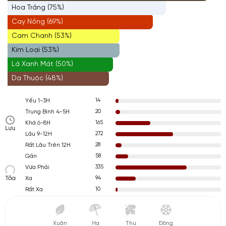
Hoa Trắng (75%)
Cay Nồng (69%)
Cam Chanh (53%)
Kim Loại (53%)
Lá Xanh Mát (50%)
Da Thuộc (48%)
14
Yếu 1-3H
20
Trung Bình 4-5H
165
Khá 6-8H
Lưu
272
Lâu 9-12H
28
Rất Lâu Trên 12H
58
Gần
335
Vừa Phải
Tỏa
94
Xa
10
Rất Xa
Xuân
Hạ
Thu
Đông