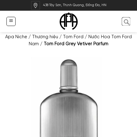
Bỏ
438 Tây Sơn, Thịnh Quang, Đống Đa, HN
qua
nội
dung
Apa Niche
/
Thương hiệu
/
Tom Ford
/
Nước Hoa Tom Ford
Nam
/
Tom Ford Grey Vetiver Parfum