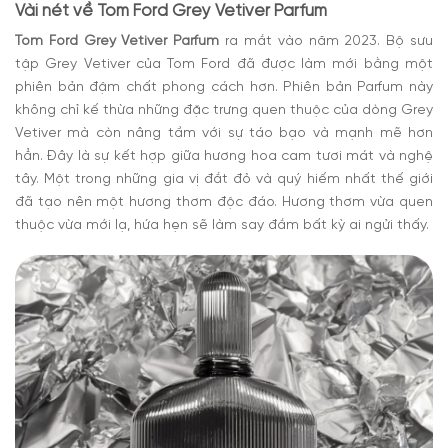
Vài nét về
Tom Ford Grey Vetiver Parfum
Tom Ford Grey Vetiver Parfum
ra mắt
vào năm 2023. Bộ sưu
tập Grey Vetiver của Tom Ford đã được làm mới bằng một
phiên bản đậm chất phong cách hơn. Phiên bản Parfum này
không chỉ kế thừa những đặc trưng quen thuộc của dòng Grey
Vetiver mà còn nâng tầm với sự táo bạo và mạnh mẽ hơn
hẳn. Đây là sự kết hợp giữa hương hoa cam tươi mát và nghệ
tây. Một trong những gia vị đắt đỏ và quý hiếm nhất thế giới
đã tạo nên một hương thơm độc đáo. Hương thơm vừa quen
thuộc vừa mới lạ, hứa hẹn sẽ làm say đắm bất kỳ ai ngửi thấy.