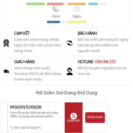
Đêm
Ngày
CAM KẾT
BẢO HÀNH
Cam kết chính hãng. Nhận
Đổi trả miễn phí trong 10 ngày
ngay 10 triệu nếu phát hiện
(áp dụng sản phẩm còn
hàng Fake.
nguyên seal).
GIAO HÀNG
HOTLINE:
0961 596 333
Giao hàng toàn quốc,
Hỗ trợ chuyên nghiệp mọi lúc
freeship 100% với đơn hàng
mọi nơi.
thanh toán trước.
Mã Giảm Giá Đang Khả Dụng
MGG5%TU1000K
Giảm 5% tối đa 200k cho đơn tối thiểu
1000k. Áp dụng toàn bộ sản phẩm.
DÙNG NGAY
GIẢM GIÁ
Giảm %
Đã dùng 81%