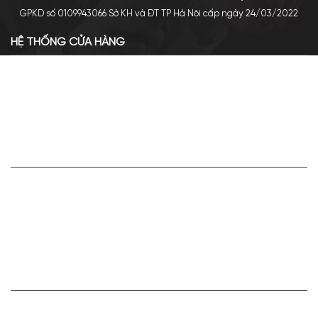
GPKD số 0109943066 Sở KH và ĐT TP Hà Nội cấp ngày 24/03/2022
HỆ THỐNG CỬA HÀNG
Cơ sở chính: 438 Tây Sơn - Đống Đa - Hà Nội
Hotline: 0961.596.333
Chi nhánh: Số 05, Lô OC 5-2, KĐT Shining City, Sơn La
Hotline: 085.90.66666
VỀ APA NICHE
Giới thiệu về Apa Niche
Tuyển dụng
Điều khoản sử dụng
Hoạt động của doanh nghiệp
HỢP TÁC VÀ LIÊN KẾT
Bán hàng cùng Apa Niche Ctv/Sỉ/Nhượng quyền