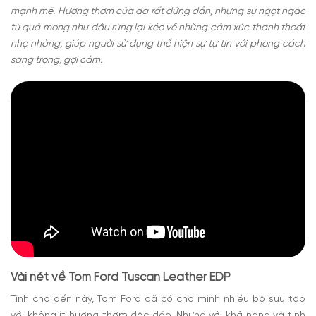
mạnh mẽ. Hương thơm của da rất đứng đắn, nhưng sự ngọt ngào
từ quả mong như dâu rừng lại kéo về những cảm xúc thanh thoát
nhẹ nhàng, giúp người sử dụng thể hiện sự tự tin với phong cách
sang trọng, gợi cảm.
Vài nét về Tom Ford Tuscan Leather EDP
Tính cho đến này, Tom Ford đã có cho mình nhiều bộ sưu tập
với không ít hương thơm độc đáo. Nhưng với khả năng và tinh