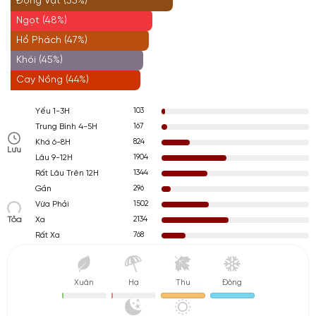
Động Vật (55%)
Ngọt (48%)
Hổ Phách (47%)
Khói (45%)
Cay Nồng (44%)
103
Yếu 1-3H
167
Trung Bình 4-5H
824
Khá 6-8H
Lưu
1904
Lâu 9-12H
1344
Rất Lâu Trên 12H
296
Gần
1502
Vừa Phải
Tỏa
2134
Xa
768
Rất Xa
Xuân
Hạ
Thu
Đông