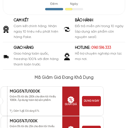
Đêm
Ngày
CAM KẾT
BẢO HÀNH
Cam kết chính hãng. Nhận
Đổi trả miễn phí trong 10 ngày
ngay 10 triệu nếu phát hiện
(áp dụng sản phẩm còn
hàng Fake.
nguyên seal).
GIAO HÀNG
HOTLINE:
0961 596 333
Giao hàng toàn quốc,
Hỗ trợ chuyên nghiệp mọi lúc
freeship 100% với đơn hàng
mọi nơi.
thanh toán trước.
Mã Giảm Giá Đang Khả Dụng
MGG5%TU1000K
Giảm 5% tối đa 200k cho đơn tối thiểu
1000k. Áp dụng toàn bộ sản phẩm.
DÙNG NGAY
GIẢM GIÁ
Giảm %
Đã dùng 81%
MGG5%TU100K
Giảm 5% tối đa 25k cho đơn tối thiểu