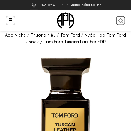
Bỏ
438 Tây Sơn, Thịnh Quang, Đống Đa, HN
qua
nội
dung
Apa Niche
/
Thương hiệu
/
Tom Ford
/
Nước Hoa Tom Ford
Unisex
/
Tom Ford Tuscan Leather EDP