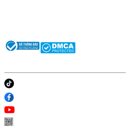
Hỗ trợ: hotro@apaniche.vn
Hướng dẫn sử dụng nước hoa
Câu hỏi thường gặp
Tác giả
KẾT NỐI CHÚNG TÔI
Ánh Apa Niche
Apa Niche
Apa Niche Nước Hoa Hàng Hiệu
Zalo Apa Niche