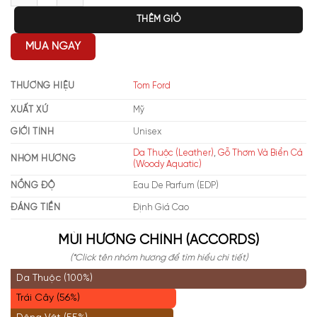
THÊM GIỎ
MUA NGAY
THƯƠNG HIỆU
Tom Ford
XUẤT XỨ
Mỹ
GIỚI TÍNH
Unisex
Da Thuộc (Leather)
,
Gỗ Thơm Và Biển Cả
NHÓM HƯƠNG
(Woody Aquatic)
NỒNG ĐỘ
Eau De Parfum (EDP)
ĐÁNG TIỀN
Định Giá Cao
MÙI HƯƠNG CHÍNH (ACCORDS)
(*Click tên nhóm hương để tìm hiểu chi tiết)
Da Thuộc (100%)
Trái Cây (56%)