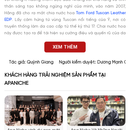
thần sáng tạo không ngừng nghỉ của mình, vào năm 2007,
Hãng đã cho ra mắt chia nước hoa
Tom
Ford Tuscan Leather
EDP
. Lấy cảm hứng từ vùng Tuscan nổi tiếng của Ý, nơi có
truyền thống làm da cao cấp từ thế kỷ thứ 17. Chai nước hoa
này được tạo ra để tái hiện sự cường điệu và quyến rũ của da
thuộc Tuscan. Đây là một mùi hương mạnh mẽ, mang đến sự
tự tin và sự lôi cuốn cho người dùng.
XEM THÊM
Tác giả:
Quỳnh Giang
Người kiểm duyệt:
Dương Mạnh Cư
KHÁCH HÀNG TRẢI NGHIỆM SẢN PHẨM TẠI
APANICHE