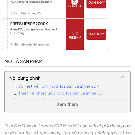
100k. Áp dụng toàn bộ sản phẩm.
DÙNG NGAY
GIẢM GIÁ
Giảm %
Đã dùng 92%
FREESHIP50P2000K
Giảm 50% phí ship cho đơn hàng từ 2
triệu đồng
DÙNG NGAY
FREESHIP
Giảm phí ship
Không giới hạn
MÔ TẢ SẢN PHẨM
Nội dung chính
Vài nét về Tom Ford Tuscan Leather EDP
Thiết kế chai nước hoa Tuscan Leather EDP
Mùi hương chai nước hoa Tom Ford Tuscan Leather
Xem thêm
EDP
Có nên mua nước hoa unisex Tuscan Leather EDP
Tom Ford Tuscan Leather EDP
là sự kết hợp tinh tế giữa hương da
thuộc, da lộn và quả mọng, tạo nên phong cách quyến rũ và