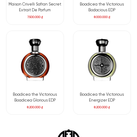
Maison Crivelli Safran Secret
Boadicea the Victorious
Extrait De Parfum
Bodacious EDP
7.500.000
₫
8.000.000
₫
Có nên mua nước hoa unisex Tuscan Leather EDP
Tom Ford Tuscan Leather EDP
như một chiếc áo khoác da, từ
ban đầu cứng cáp và gai góc, nhưng dần trở nên mềm mại và
hấp dẫn hơn theo thời gian. Điều đó mang lại sự tự tin và hình
Boadicea the Victorious
Boadicea the Victorious
thành một kết nối đặc biệt với cảm xúc của bạn.
Boadicea Glorious EDP
Energizer EDP
8.200.000
₫
8.200.000
₫