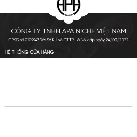
CÔNG TY TNHH APA NICHE VIỆT NAM
GPKD số 0109943066 Sở KH và ĐT TP Hà Nội cấp ngày 24/03/2022
HỆ THỐNG CỬA HÀNG
Cơ sở chính: 438 Tây Sơn - Đống Đa - Hà Nội
Hotline: 0961.596.333
Chi nhánh: Số 05, Lô OC 5-2, KĐT Shining City, Sơn La
Hotline: 085.90.66666
VỀ APA NICHE
Giới thiệu về Apa Niche
Tuyển dụng
Điều khoản sử dụng