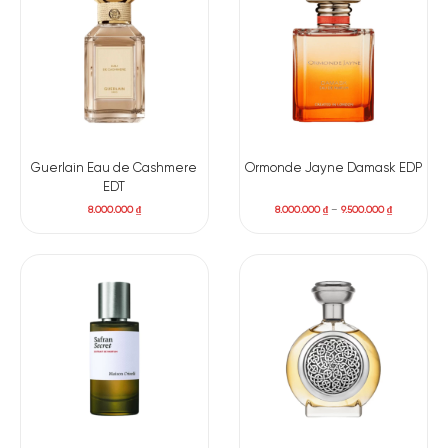
và cuốn hút. Khi hương thơm đang dần lắng xuống, hương gỗ
quyện lẫn một chút hương ngọt nhẹ của cỏ cây bủa vây lấy
bạn. Một nguồn năng lượng hứng khởi lướt qua khiến bạn cảm
thấy tràn đầy sức sống.
Mùi hương đặc trưng:
Hương đầu: Da thuộc. Quả mâm xôi. Da lộn. Hoa huệ tây. Mâm
xôi. Húng.
Hương giữa: Olibanum. Hoa nhài.
Guerlain Eau de Cashmere
Ormonde Jayne Damask EDP
EDT
Hương cuối: Da lộn. Hổ phách. Hương gỗ.
8.000.000
₫
8.000.000
₫
–
9.500.000
₫