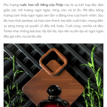
Mùi hương
nước hoa nổi tiếng của Pháp
này là sự kết hợp độc đáo
giữa các nốt hương ngọt ngào, nồng nàn và bí ẩn. Mở đầu bằng
hương cam thảo ngọt ngào xen lẫn vị đắng nhẹ của hạnh nhân. Sau
đó, hoa nhài sambac và hoa cam thanh tao dần xuất hiện, mang đến
sự sang trọng và quyến rũ đầy mê hoặc. Cuối cùng, vanilla và đậu
Tonka nhẹ nhàng bao bọc lấy làn da, tạo nên sự ấm áp và ngọt ngào
đầy gợi cảm, lưu lại lâu dài.