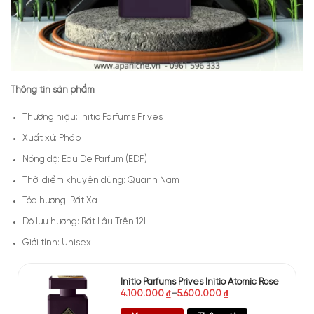
Thông tin sản phẩm
Thương hiệu: Initio Parfums Prives
Xuất xứ: Pháp
Nồng độ: Eau De Parfum (EDP)
Thời điểm khuyên dùng: Quanh Năm
Tỏa hương: Rất Xa
Độ lưu hương: Rất Lâu Trên 12H
Giới tính: Unisex
Initio Parfums Prives Initio Atomic Rose
4.100.000
₫
–
5.600.000
₫