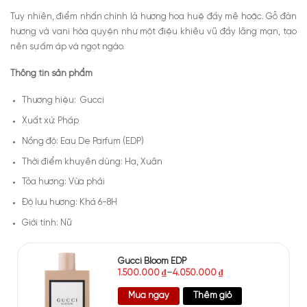
Tuy nhiên, điểm nhấn chính là hương hoa huệ đầy mê hoặc. Gỗ đàn
hương và vani hòa quyện như một điệu khiêu vũ đầy lãng mạn, tạo
nên sự ấm áp và ngọt ngào.
Thông tin sản phẩm
Thương hiệu: Gucci
Xuất xứ: Pháp
Nồng độ: Eau De Parfum (EDP)
Thời điểm khuyên dùng: Hạ, Xuân
Tỏa hương: Vừa phải
Độ lưu hương: Khá 6-8H
Giới tính: Nữ
Gucci Bloom EDP
1.500.000
₫
–
4.050.000
₫
Mua ngay
Thêm giỏ