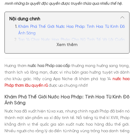
mình những bí quyết độc quyền được truyền thừa qua nhiều thế hệ.
Nội dung chính
Khám Phá Thế Giới Nước Hoa Pháp: Tinh Hoa Từ Kinh Đô
Ánh Sáng
Top 14 Chai Nước Hoa Pháp Cho Nữ Tinh Tế Và Lôi Cuốn
Xem thêm
Nhất
Nước Hoa Pháp Thơm Lâu Quyến Rũ Dior Hypnotic
Poison EDP
Hương thơm
nước hoa Pháp cao cấp
thường mang hướng sang trọng,
Nước Hoa Nữ Cao Cấp Của Pháp Louis Vuitton Attrape
thanh lịch và lãng mạn, được ví như bản giao hưởng tuyệt vời dành
Reves EDP
cho khứu giác. Hãy cùng Apa Niche đi khám phá top 14
nước hoa
Nước Hoa Nổi Tiếng Của Pháp Chanel Coco
Pháp thơm lâu quyến rũ
được ưa chuộng nhất!
Mademoiselle EDP
Nước Hoa Pháp Thơm Lâu Quyến Rũ Initio Parfums
Khám Phá Thế Giới Nước Hoa Pháp: Tinh Hoa Từ Kinh Đô
Prives Initio Atomic Rose
Ánh Sáng
Nước Hoa Pháp Dành Cho Nữ Hermes Elixir Des
Nước hoa đã xuất hiện từ xa xưa, nhưng chính người Pháp đã biến nó
Merveilles EDP
thành một sản phẩm xa xỉ đầy tinh tế. Nổi tiếng từ thế kỉ XVIII, Pháp
Nước Hoa Pháp Thơm Lâu Quyến Rũ Jean Paul
khẳng định vị thế quốc gia sản xuất nước hoa hàng đầu thế giới.
Gaultier So Scandal EDP
Nhiều người cho rằng lý do đến từ những vùng trồng hoa danh tiếng
Nước Hoa Pháp Nổi Tiếng Kilian Good Girl Gone Bad