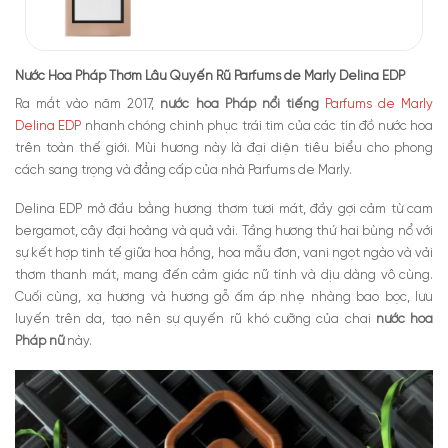
Nước Hoa Pháp Thơm Lâu Quyến Rũ Parfums de Marly Delina EDP
Ra mắt vào năm 2017,
nước hoa Pháp nổi tiếng
Parfums de Marly
Delina EDP
nhanh chóng chinh phục trái tim của các tín đồ nước hoa
trên toàn thế giới. Mùi hương này là đại diện tiêu biểu cho phong
cách sang trọng và đẳng cấp của nhà Parfums de Marly.
Delina EDP mở đầu bằng hương thơm tươi mát, đầy gợi cảm từ cam
bergamot, cây đại hoàng và quả vải. Tầng hương thứ hai bùng nổ với
sự kết hợp tinh tế giữa hoa hồng, hoa mẫu đơn, vani ngọt ngào và vải
thơm thanh mát, mang đến cảm giác nữ tính và dịu dàng vô cùng.
Cuối cùng, xạ hương và hương gỗ ấm áp nhẹ nhàng bao bọc, lưu
luyến trên da, tạo nên sự quyến rũ khó cưỡng của chai
nước hoa
Pháp nữ
này.