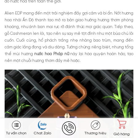
đồ nước hoa trên toàn thế giới.
Alien EDP mang đến một trải nghiệm đầy gợi cảm và bí ẩn. Nốt hương
hoa nhài Ấn Độ thanh tao mở ra bản giao hưởng hương thơm phóng
khoáng, như ánh ban mai rực rỡ đánh thức mọi giác quan. Tiếp theo,
gỗ Cashmeran len lỏi, tạo nên sự say mê tột đỉnh như một bùa chú lôi
cuốn. Cuối cùng, hổ phách trắng nhẹ nhàng bao trùm, mang đến
cảm giác lắng đọng và dịu dàng. Tưởng chừng riêng biệt, nhưng tổng
thể mùi hương
nước hoa Pháp nữ
này lại hòa quyện hoàn hảo, tạo
nên một chuỗi hương thơm đầy mê hoặc.
Tư vấn chọn
Chat Zalo
Thương hiệu
Giỏ hàng