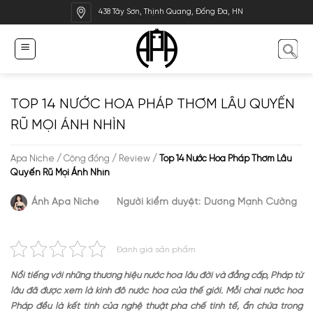
Bỏ
438 Tây Sơn, Thịnh Quang, Đống Đa, HN
qua
nội
dung
TOP 14 NƯỚC HOA PHÁP THƠM LÂU QUYẾN
RŨ MỌI ÁNH NHÌN
Apa Niche
/
Cộng đồng
/
Review
/
Top 14 Nước Hoa Pháp Thơm Lâu
Quyến Rũ Mọi Ánh Nhìn
Ánh Apa Niche
Người kiểm duyệt:
Dương Mạnh Cường
Đánh giá sản phẩm
Nổi tiếng với những thương hiệu nước hoa lâu đời và đẳng cấp, Pháp từ
lâu đã được xem là kinh đô nước hoa của thế giới. Mỗi chai nước hoa
Pháp đều là kết tinh của nghệ thuật pha chế tinh tế, ẩn chứa trong