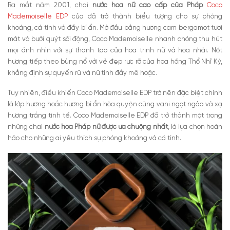
Ra mắt năm 2001, chai
nước hoa nữ cao cấp của Pháp
Coco
Mademoiselle EDP
của đã trở thành biểu tượng cho sự phóng
khoáng, cá tính và đầy bí ẩn. Mở đầu bằng hương cam bergamot tươi
mát và bưởi quýt sôi động, Coco Mademoiselle nhanh chóng thu hút
mọi ánh nhìn với sự thanh tao của hoa trinh nữ và hoa nhài. Nốt
hương tiếp theo bùng nổ với vẻ đẹp rực rỡ của hoa hồng Thổ Nhĩ Kỳ,
khẳng định sự quyến rũ và nữ tính đầy mê hoặc.
Tuy nhiên, điều khiến Coco Mademoiselle EDP trở nên đặc biệt chính
là lớp hương hoắc hương bí ẩn hòa quyện cùng vani ngọt ngào và xạ
hương trắng tinh tế. Coco Mademoiselle EDP đã trở thành một trong
những chai
nước hoa Pháp nữ được ưa chuộng nhất
, là lựa chọn hoàn
hảo cho những ai yêu thích sự phóng khoáng và cá tính.