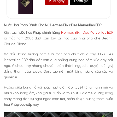
Mua ngay
Thêm giỏ
Nước Hoa Pháp Dành Cho Nữ Hermes Elixir Des Merveilles EDP
Kiệt tác
nước hoa Pháp chính hãng
Hermes Elixir Des Merveilles EDP
ra mắt năm 2006 dưới bàn tay tài hoa của nhà pha chế Jean-
Claude Ellena.
Mở đầu bằng hương cam tươi mát pha chút chua cay, Elixir Des
Merveilles EDP dẫn dắt bạn qua những cung bậc cảm xúc đầy bất
ngờ. Vị chua nhẹ nhàng chuyển biến thành ngọt dịu, quyện cùng vị
đắng thanh của socola đen, tạo nên một tầng hương sâu sắc và
quyến rũ.
Hương giữa bùng nổ với hoắc hương ấm áp, tuyết tùng mạnh mẽ và
nhựa khói nóng ẩm, khơi gợi sự bí ẩn và thu hút. Caramel đường nóng
chảy mang đến sự ngọt ngào mặn mà, hoàn thiện hương thơm
nước
hoa Pháp cao cấp
này.