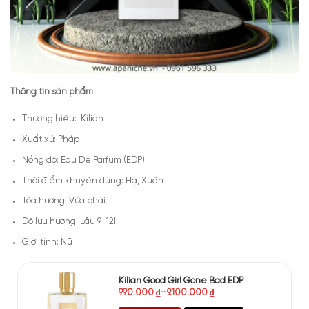
Thông tin sản phẩm
Thương hiệu: Kilian
Xuất xứ: Pháp
Nồng độ: Eau De Parfum (EDP)
Thời điểm khuyên dùng: Hạ, Xuân
Tỏa hương: Vừa phải
Độ lưu hương: Lâu 9-12H
Giới tính: Nữ
Kilian Good Girl Gone Bad EDP
990.000
₫
–
9.100.000
₫