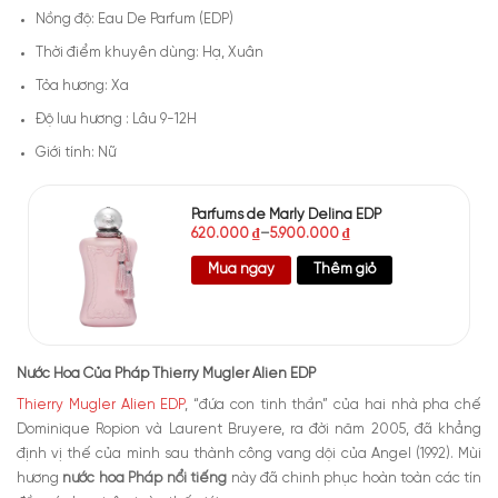
Nồng độ: Eau De Parfum (EDP)
Thời điểm khuyên dùng: Hạ, Xuân
Tỏa hương: Xa
Độ lưu hương : Lâu 9-12H
Giới tính: Nữ
Parfums de Marly Delina EDP
620.000
₫
–
5.900.000
₫
Mua ngay
Thêm giỏ
Nước Hoa Của Pháp Thierry Mugler Alien EDP
Thierry Mugler Alien EDP
, “đứa con tinh thần” của hai nhà pha chế
Dominique Ropion và Laurent Bruyere, ra đời năm 2005, đã khẳng
định vị thế của mình sau thành công vang dội của Angel (1992). Mùi
hương
nước hoa Pháp nổi tiếng
này đã chinh phục hoàn toàn các tín