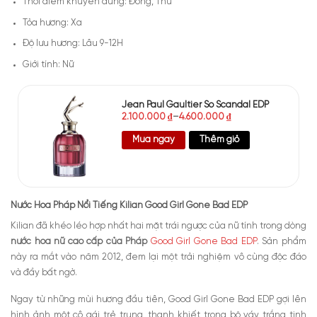
Thời điểm khuyên dùng: Đông, Thu
Tỏa hương: Xa
Độ lưu hương: Lâu 9-12H
Giới tính: Nữ
Jean Paul Gaultier So Scandal EDP
2.100.000
₫
–
4.600.000
₫
Mua ngay
Thêm giỏ
Nước Hoa Pháp Nổi Tiếng Kilian Good Girl Gone Bad EDP
Kilian đã khéo léo hợp nhất hai mặt trái ngược của nữ tính trong dòng
nước hoa nữ cao cấp của Pháp
Good Girl Gone Bad EDP
. Sản phẩm
này ra mắt vào năm 2012, đem lại một trải nghiệm vô cùng độc đáo
và đầy bất ngờ.
Ngay từ những mùi hương đầu tiên, Good Girl Gone Bad EDP gợi lên
hình ảnh một cô gái trẻ trung, thanh khiết trong bộ váy trắng tinh