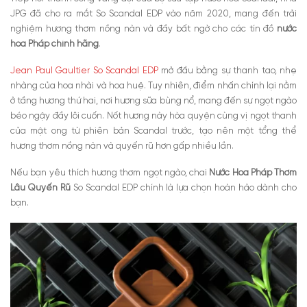
JPG đã cho ra mắt So Scandal EDP vào năm 2020, mang đến trải
nghiệm hương thơm nồng nàn và đầy bất ngờ cho các tín đồ
nước
hoa Pháp chính hãng
.
Jean Paul Gaultier So Scandal EDP
mở đầu bằng sự thanh tao, nhẹ
nhàng của hoa nhài và hoa huệ. Tuy nhiên, điểm nhấn chính lại nằm
ở tầng hương thứ hai, nơi hương sữa bùng nổ, mang đến sự ngọt ngào
béo ngậy đầy lôi cuốn. Nốt hương này hòa quyện cùng vị ngọt thanh
của mật ong từ phiên bản Scandal trước, tạo nên một tổng thể
hương thơm nồng nàn và quyến rũ hơn gấp nhiều lần.
Nếu bạn yêu thích hương thơm ngọt ngào, chai
Nước Hoa Pháp Thơm
Lâu Quyến Rũ
So Scandal EDP chính là lựa chọn hoàn hảo dành cho
bạn.