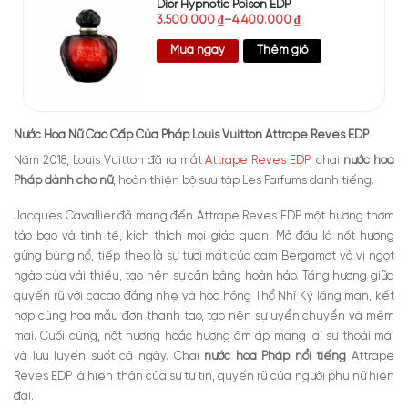
Dior Hypnotic Poison EDP
3.500.000
₫
–
4.400.000
₫
Mua ngay
Thêm giỏ
Nước Hoa Nữ Cao Cấp Của Pháp Louis Vuitton Attrape Reves EDP
Năm 2018, Louis Vuitton đã ra mắt
Attrape Reves EDP
, chai
nước hoa
Pháp dành cho nữ
, hoàn thiện bộ sưu tập Les Parfums danh tiếng.
Jacques Cavallier đã mang đến Attrape Reves EDP một hương thơm
táo bạo và tinh tế, kích thích mọi giác quan. Mở đầu là nốt hương
gừng bùng nổ, tiếp theo là sự tươi mát của cam Bergamot và vị ngọt
ngào của vải thiều, tạo nên sự cân bằng hoàn hảo. Tầng hương giữa
quyến rũ với cacao đắng nhẹ và hoa hồng Thổ Nhĩ Kỳ lãng mạn, kết
hợp cùng hoa mẫu đơn thanh tao, tạo nên sự uyển chuyển và mềm
mại. Cuối cùng, nốt hương hoắc hương ấm áp mang lại sự thoải mái
và lưu luyến suốt cả ngày. Chai
nước hoa Pháp nổi tiếng
Attrape
Reves EDP là hiện thân của sự tự tin, quyến rũ của người phụ nữ hiện
đại.