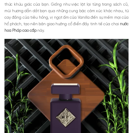
thức khứu giác của bạn. Giống như việc lật lại từng trang sách cũ,
mùi hương dẫn dắt bạn qua những cung bậc cảm xúc khác nhau, từ
cay đắng của tiêu hồng, vị ngọt ấm của Vanilla đến sự mềm mại của
hổ phách, tạo nên bản giao hưởng cổ điển đầy tinh tế của chai
nước
hoa Pháp cao cấp
này.