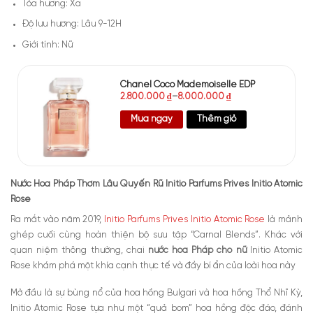
Tỏa hương: Xa
Độ lưu hương: Lâu 9-12H
Giới tính: Nữ
Chanel Coco Mademoiselle EDP
2.800.000
₫
–
8.000.000
₫
Mua ngay
Thêm giỏ
Nước Hoa Pháp Thơm Lâu Quyến Rũ Initio Parfums Prives Initio Atomic
Rose
Ra mắt vào năm 2019,
Initio Parfums Prives Initio Atomic Rose
là mảnh
ghép cuối cùng hoàn thiện bộ sưu tập “Carnal Blends”. Khác với
quan niệm thông thường, chai
nước hoa Pháp cho nữ
Initio Atomic
Rose khám phá một khía cạnh thực tế và đầy bí ẩn của loài hoa này
Mở đầu là sự bùng nổ của hoa hồng Bulgari và hoa hồng Thổ Nhĩ Kỳ,
Initio Atomic Rose tựa như một “quả bom” hoa hồng độc đáo, đánh