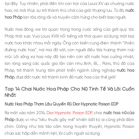
tại đây. Tuy nhiên, phải đến khi con trai của Louis XV ưa chuộng nước
EDP
hoa, nó mới thực sự trở thành thú chơi của giới thượng lưu. Từ đó,
nước
Nước Hoa Pháp Thơm Lâu Quyến Rũ Lancome La nuit
hoa Pháp
lan tỏa rộng rãi và truyền cảm hứng cho biết bao người.
Tresor EDP
Nước Hoa Pháp Quyến Rũ Chloe Nomade Spray
Nước hoa đóng vai trò quan trọng trong cuộc sống của giới quý tộc
Women EDP
Pháp thời xưa. Vua Louis XVIII nổi tiếng với thói quen sử dụng một loại
Nước Hoa Pháp Cho Nữ Gucci Bloom EDP
nước hoa khác nhau mỗi ngày. Ông còn biến cung điện thành “thiên
Nước Hoa Pháp Thơm Lâu Quyến Rũ Parfums de Marly
đường nước hoa”, nơi mọi đồ vật, con người đều tỏa hương thơm nức
Delina EDP
mũi. Lối sống xa hoa này đã tạo nên cơn sốt nước hoa cuồng nhiệt,
Nước Hoa Của Pháp Thierry Mugler Alien EDP
lan rộng sang các quốc gia lân cận như Anh, Bỉ,… Paris, thủ đô của
Nước Hoa Pháp Thơm Lâu Yves Saint Laurent Black
Pháp, trở thành trung tâm phát triển ngành công nghiệp
nước hoa
Opium for Women EDP
Pháp
, đưa đất nước trở thành kinh đô nước hoa của thế giới!
Nước Hoa Pháp Cao Cấp Creed Aventus For Her EDP
Địa chỉ mua Nước Hoa Pháp Thơm Lâu Quyến Rũ uy tín tại
Top 14 Chai Nước Hoa Pháp Cho Nữ Tinh Tế Và Lôi Cuốn
Hà Nội
Nhất
Nước Hoa Pháp Thơm Lâu Quyến Rũ Dior Hypnotic Poison EDP
Ra mắt vào năm 2014,
Dior Hypnotic Poison EDP
, chai
nước hoa nữ của
Pháp
được ví như “liều thuốc gây mê” khiến bất kỳ ai cũng phải đắm
chìm. Giống như trái táo cấm trong truyền thuyết, Hypnotic Poison
chứa sức hấp dẫn mãnh liệt, lôi cuốn người sử dụng.