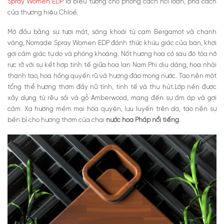
Spray Women EDP
là biểu tượng cho phong cách nổi loạn, phá cách
của thương hiệu Chloé.
Mở đầu bằng sự tươi mát, sảng khoái từ cam Bergamot và chanh
vàng, Nomade Spray Women EDP đánh thức khứu giác của bạn, khơi
gợi cảm giác tự do và phóng khoáng. Nốt hương hoa cỏ sau đó tỏa nở
rực rỡ với sự kết hợp tinh tế giữa hoa lan Nam Phi dịu dàng, hoa nhài
thanh tao, hoa hồng quyến rũ và hương đào mọng nước. Tạo nên một
tổng thể hương thơm đầy nữ tính, tinh tế và thu hút.Lớp nền được
xây dựng từ rêu sồi và gỗ Amberwood, mang đến sự ấm áp và gợi
cảm. Xạ hương mềm mại hòa quyện, lưu luyến trên da, tạo nên sự
bền bỉ cho hương thơm của chai
nước hoa Pháp nổi tiếng
.