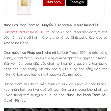
Mua ngay
Thêm giỏ
Nước Hoa Pháp Thơm Lâu Quyến Rũ Lancome La nuit Tresor EDP
Lancome La Nuit Tresor EDP
, thuộc bộ sưu tập Tresor đình đám, ra mắt
vào năm 2015 bởi hai nhà pha chế tài ba Christophe Raynaud và
Amandine Marie.
Chai
nước hoa Pháp dành cho nữ
La Nuit Tresor EDP mở đầu bằng
hương vị tươi mát, tự nhiên của lê, cam bergamot và quýt chín mọng.
Đến với nốt hương giữa của chai, nơi hoa hồng quyến rũ tỏa hương
nồng nàn. Hoa phong lan vani hòa quyện cùng hoa hồng đen, tạo
nên một bản giao hưởng ngọt ngào và đầy mê hoặc.
Hương thơm sau đó chuyển mình với sự xuất hiện của hoắc hương,
kẹo nhân hạt, vani và quả vải tạo nên sự ấn tượng khó phai, lưu
luyến trong tâm trí người sử dụng chai
Nước Hoa Pháp Thơm Lâu
Quyến Rũ
này.