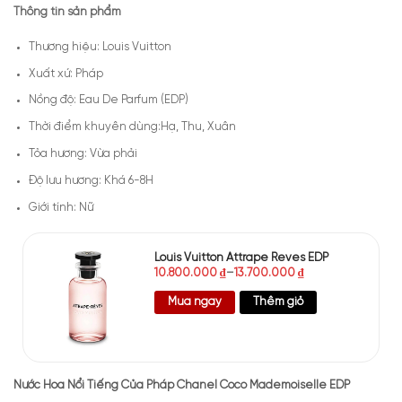
Thông tin sản phẩm
Thương hiệu: Louis Vuitton
Xuất xứ: Pháp
Nồng độ: Eau De Parfum (EDP)
Thời điểm khuyên dùng:Hạ, Thu, Xuân
Tỏa hương: Vừa phải
Độ lưu hương: Khá 6-8H
Giới tính: Nữ
Louis Vuitton Attrape Reves EDP
10.800.000
₫
–
13.700.000
₫
Mua ngay
Thêm giỏ
Nước Hoa Nổi Tiếng Của Pháp Chanel Coco Mademoiselle EDP