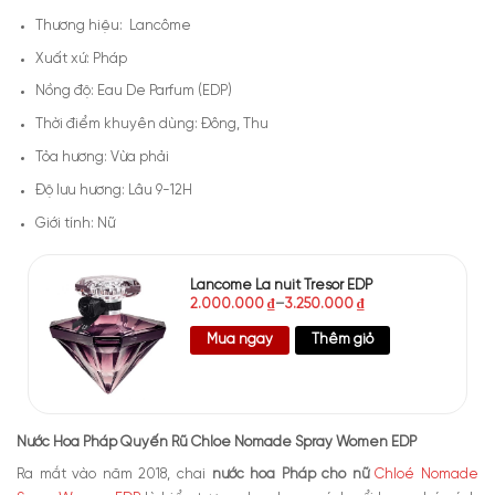
Thương hiệu: Lancôme
Xuất xứ: Pháp
Nồng độ: Eau De Parfum (EDP)
Thời điểm khuyên dùng: Đông, Thu
Tỏa hương: Vừa phải
Độ lưu hương: Lâu 9-12H
Giới tính: Nữ
Lancome La nuit Tresor EDP
2.000.000
₫
–
3.250.000
₫
Mua ngay
Thêm giỏ
Nước Hoa Pháp Quyến Rũ Chloe Nomade Spray Women EDP
Ra mắt vào năm 2018, chai
nước hoa Pháp cho nữ
Chloé Nomade