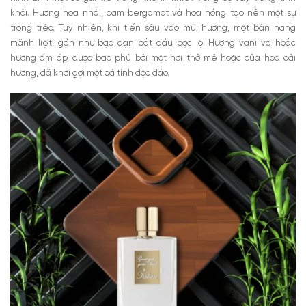
khôi. Hương hoa nhài, cam bergamot và hoa hồng tạo nên một sự
trong trẻo. Tuy nhiên, khi tiến sâu vào mùi hương, một bản năng
mãnh liệt, gần như bạo dạn bắt đầu bộc lộ. Hương vani và hoắc
hương ấm áp, được bao phủ bởi một hơi thở mê hoặc của hoa oải
hương, đã khơi gợi một cá tính độc đáo.