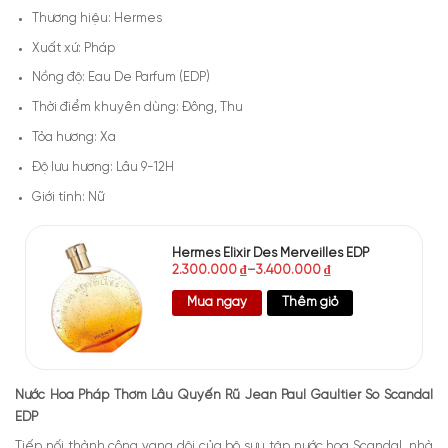
Thương hiệu: Hermes
Xuất xứ: Pháp
Nồng độ: Eau De Parfum (EDP)
Thời điểm khuyên dùng: Đông, Thu
Tỏa hương: Xa
Độ lưu hương: Lâu 9-12H
Giới tính: Nữ
Hermes Elixir Des Merveilles EDP
2.300.000
₫
–
3.400.000
₫
Mua ngay
Thêm giỏ
Nước Hoa Pháp Thơm Lâu Quyến Rũ Jean Paul Gaultier So Scandal
EDP
Tiếp nối thành công vang dội của bộ sưu tập nước hoa Scandal, nhà