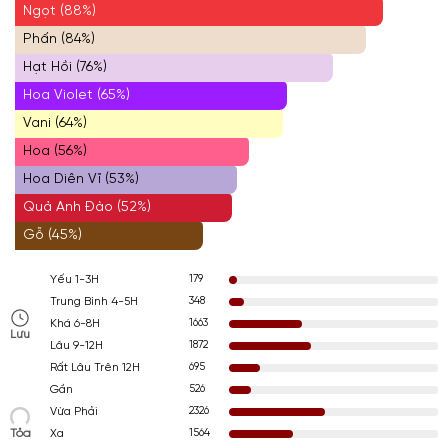
Ngọt (88%)
Phấn (84%)
Hạt Hồi (76%)
Hoa Violet (65%)
Vani (64%)
Hoa (56%)
Hoa Diên Vĩ (53%)
Quả Anh Đào (52%)
Gỗ (45%)
179
Yếu 1-3H
348
Trung Bình 4-5H
1663
Khá 6-8H
Lưu
1872
Lâu 9-12H
695
Rất Lâu Trên 12H
526
Gần
2326
Vừa Phải
Tỏa
1564
Xa