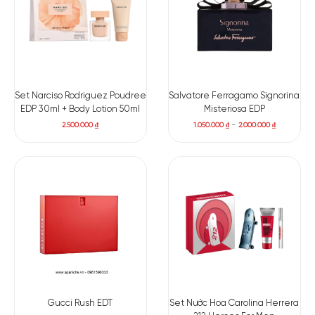
Set Narciso Rodriguez Poudree
Salvatore Ferragamo Signorina
EDP 30ml + Body Lotion 50ml
Misteriosa EDP
2.500.000
₫
1.050.000
₫
–
2.000.000
₫
Gucci Rush EDT
Set Nước Hoa Carolina Herrera