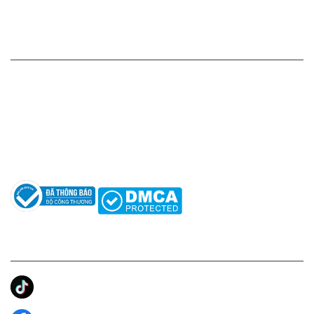
Chính sách bảo mật thông tin
HỖ TRỢ KHÁCH HÀNG
Hotline: 0961596333
Hỗ trợ: hotro@apaniche.vn
Hướng dẫn sử dụng nước hoa
Câu hỏi thường gặp
Tác giả
KẾT NỐI CHÚNG TÔI
Ánh Apa Niche