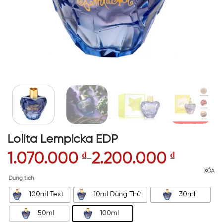
Lolita Lempicka EDP
1.070.000
₫
2.200.000
₫
–
XÓA
Dung tích
100ml Test
10ml Dùng Thử
30ml
50ml
100ml