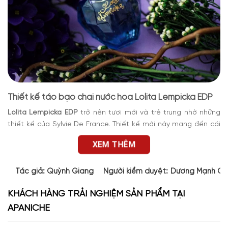
Thiết kế táo bạo chai nước hoa Lolita Lempicka EDP
Lolita Lempicka EDP
trở nên tươi mới và trẻ trung nhờ những
thiết kế của Sylvie De France. Thiết kế mới này mang đến cái
nhìn sắc nét, làm cho chai nước hoa trông hiện đại và cuốn
XEM THÊM
hút hơn. Thân chai hình trái táo được làm từ thủy tinh cao cấp
với những mặt cắt tinh tế. Ở mặt trước, dòng chữ
Lolita
Lempicka
khắc theo lối cách điệu mềm mại, tăng thêm sự nữ
Tác giả:
Quỳnh Giang
Người kiểm duyệt:
Dương Mạnh Cư
tính. Ngoài ra, biểu tượng cây thường xuân của hãng được tô
KHÁCH HÀNG TRẢI NGHIỆM SẢN PHẨM TẠI
điểm khiến chai nước hoa trông thật độc đáo.
APANICHE