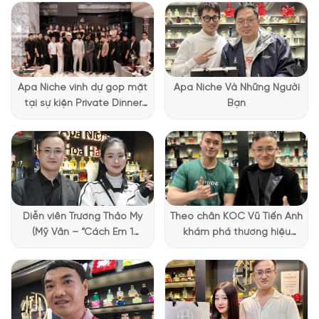
Apa Niche vinh dự góp mặt
Apa Niche Và Những Người
tại sự kiện Private Dinner
Bạn
đặc biệt của Lattafa
Vietnam
Diễn viên Trương Thảo My
Theo chân KOC Vũ Tiến Anh
(Mỹ Vân – “Cách Em 1
khám phá thương hiệu
Millimet”) ghé Apa Niche và
Lattafa tại Apa Niche
chia sẻ trải nghiệm chọn
nước hoa đầy thú vị
Mùi hương Lolita Lempicka EDP ngọt ngào, ấm áp
NHỮNG NOTE HƯƠNG THEO CẢM NHẬN