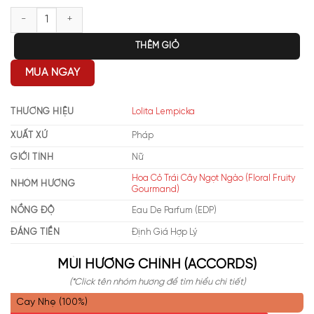
Lolita Lempicka EDP số lượng
THÊM GIỎ
MUA NGAY
THƯƠNG HIỆU
Lolita Lempicka
XUẤT XỨ
Pháp
GIỚI TÍNH
Nữ
Hoa Cỏ Trái Cây Ngọt Ngào (Floral Fruity
NHÓM HƯƠNG
Gourmand)
NỒNG ĐỘ
Eau De Parfum (EDP)
ĐÁNG TIỀN
Định Giá Hợp Lý
MÙI HƯƠNG CHÍNH (ACCORDS)
(*Click tên nhóm hương để tìm hiểu chi tiết)
Cay Nhẹ (100%)