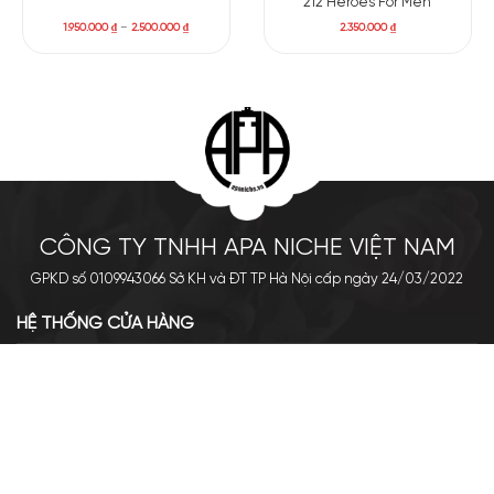
212 Heroes For Men
1.950.000
₫
–
2.500.000
₫
2.350.000
₫
CÔNG TY TNHH APA NICHE VIỆT NAM
GPKD số 0109943066 Sở KH và ĐT TP Hà Nội cấp ngày 24/03/2022
HỆ THỐNG CỬA HÀNG
Cơ sở chính: 438 Tây Sơn - Đống Đa - Hà Nội
Hotline: 0961.596.333
Chi nhánh: Số 05, Lô OC 5-2, KĐT Shining City, Sơn La
Hotline: 085.90.66666