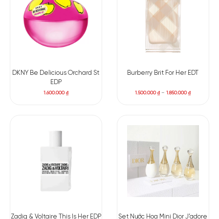
và cam thảo lúc này cũng đã kịp thời góp mặt, mang đến sự
thanh lịch cho mùi hương. Cuối cùng, chiều sâu và sự nồng
nàn được tạo ra nhờ vào hương vani, đậu tonka và xạ hương
trắng.
DKNY Be Delicious Orchard St
Burberry Brit For Her EDT
EDP
1.600.000
₫
1.500.000
₫
–
1.850.000
₫
Zadig & Voltaire This Is Her EDP
Set Nước Hoa Mini Dior J’adore