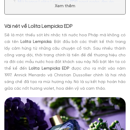
Mùi hương Lolita Lempicka EDP ngọt ngào, ấm áp
Xem thêm
Có nên mua nước hoa nữ Lolita Lempicka EDP
Vài nét về Lolita Lempicka EDP
Sẽ là một thiếu sót khi nhắc tới nước hoa Pháp mà không có
cái tên
Lolita Lempicka
. Bắt đầu bởi các thiết kế thời trang
lấy cảm hứng từ những câu chuyện cổ tích. Sau nhiều thành
công vang dội, thời trang chính là tiền đề để thương hiệu cho
ra đời các mẫu nước hoa đắt khách sau này. Nổi bật lên ta có
thể kể đến
Lolita Lempicka EDP
được cho ra mắt vào năm
1997. Annick Menardo và Christian Dussollier chính là hai nhà
sáng chế đã tạo ra mùi hương này. Nó là sự kết hợp hoàn hảo
giữa các nốt hương violet, hoa diên vỹ và cam thảo.