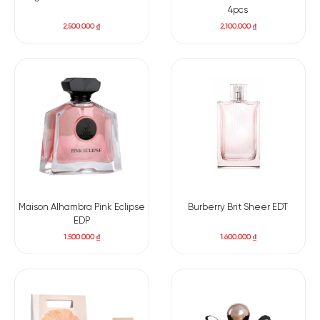
4pcs
2.500.000
₫
2.100.000
₫
Có nên mua nước hoa nữ Lolita Lempicka EDP
Với hương thơm ngát hương hoa trái cây dành cho phụ nữ,
Lolita Lempicka EDP
như một quả táo trong vườn địa đàng. Nó
mang đến vẻ đẹp thần tiên và viết lên những câu chuyện cổ
tích đầy bí ẩn. Không thể phủ nhận rằng
Lolita Lempicka
đã
đạt được mục tiêu trở thành biểu tượng nước hoa thời đại
mới. Và trong nhiều năm tới, nó sẽ tiếp tục là nguồn cảm
hứng và sự yêu thích của đông đảo tín đồ nước hoa.
Maison Alhambra Pink Eclipse
Burberry Brit Sheer EDT
EDP
1.500.000
₫
1.600.000
₫