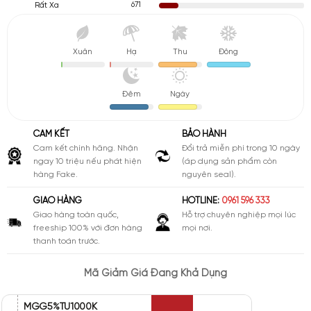
671
Rất Xa
Xuân
Hạ
Thu
Đông
Đêm
Ngày
CAM KẾT
BẢO HÀNH
Cam kết chính hãng. Nhận
Đổi trả miễn phí trong 10 ngày
ngay 10 triệu nếu phát hiện
(áp dụng sản phẩm còn
hàng Fake.
nguyên seal).
GIAO HÀNG
HOTLINE:
0961 596 333
Giao hàng toàn quốc,
Hỗ trợ chuyên nghiệp mọi lúc
freeship 100% với đơn hàng
mọi nơi.
thanh toán trước.
Mã Giảm Giá Đang Khả Dụng
MGG5%TU1000K