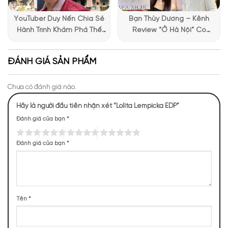
THỰC TẾ
YouTuber Duy Nến Chia Sẻ
Bạn Thùy Dương – Kênh
Hành Trình Khám Phá Thế
Review “Ở Hà Nội” Có
4083 (17,71%)
3328 (14,43%)
2744 (11,90%)
2316 (10,04%)
Giới Hương Thơm Tại Apa
Những Trải Nghiệm Thú Vị Tại
Niche
Apa Niche
ĐÁNH GIÁ SẢN PHẨM
2214 (9,60%)
1796 (7,79%)
1533 (6,65%)
1463 (6,34%)
Chưa có đánh giá nào.
1080 (4,68%)
790 (3,43%)
Hãy là người đầu tiên nhận xét “Lolita Lempicka EDP”
Đánh giá của bạn
*
TOP NOTES
Đánh giá của bạn
*
Cây Thường
Hoa Violet
Hoa Hồi
Xuân
MIDDLE NOTES
Tên
*