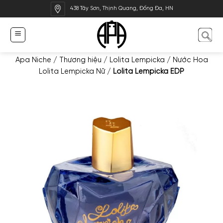
Bỏ
438 Tây Sơn, Thịnh Quang, Đống Đa, HN
qua
nội
dung
Apa Niche
/
Thương hiệu
/
Lolita Lempicka
/
Nước Hoa
Lolita Lempicka Nữ
/
Lolita Lempicka EDP