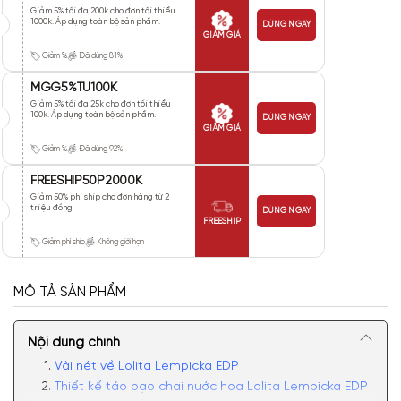
Giảm 5% tối đa 200k cho đơn tối thiểu
1000k. Áp dụng toàn bộ sản phẩm.
DÙNG NGAY
GIẢM GIÁ
Giảm %
Đã dùng 81%
MGG5%TU100K
Giảm 5% tối đa 25k cho đơn tối thiểu
100k. Áp dụng toàn bộ sản phẩm.
DÙNG NGAY
GIẢM GIÁ
Giảm %
Đã dùng 92%
FREESHIP50P2000K
Giảm 50% phí ship cho đơn hàng từ 2
triệu đồng
DÙNG NGAY
FREESHIP
Giảm phí ship
Không giới hạn
MÔ TẢ SẢN PHẨM
Nội dung chính
Vài nét về Lolita Lempicka EDP
Thiết kế táo bạo chai nước hoa Lolita Lempicka EDP