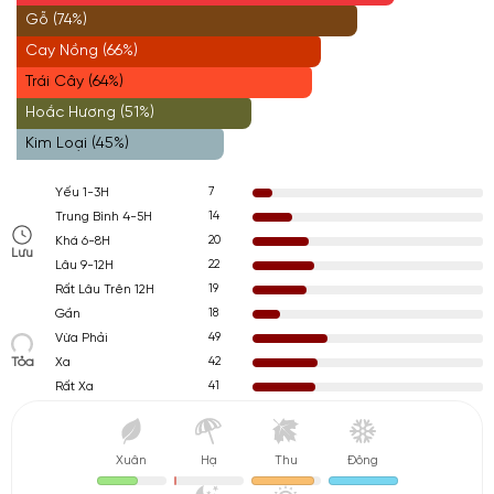
Gỗ (74%)
Cay Nồng (66%)
Trái Cây (64%)
Hoắc Hương (51%)
Kim Loại (45%)
7
Yếu 1-3H
14
Trung Bình 4-5H
20
Khá 6-8H
Lưu
22
Lâu 9-12H
19
Rất Lâu Trên 12H
18
Gần
49
Vừa Phải
Tỏa
42
Xa
41
Rất Xa
Xuân
Hạ
Thu
Đông