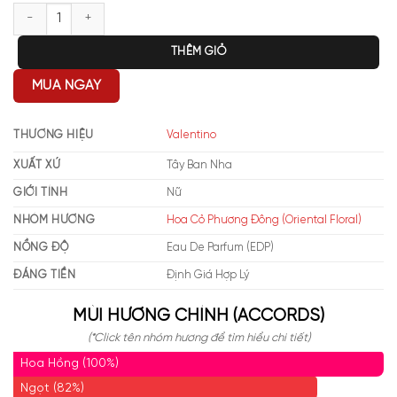
Valentino Valentina Rosa Assoluto EDP số lượng
THÊM GIỎ
MUA NGAY
THƯƠNG HIỆU
Valentino
XUẤT XỨ
Tây Ban Nha
GIỚI TÍNH
Nữ
NHÓM HƯƠNG
Hoa Cỏ Phương Đông (Oriental Floral)
NỒNG ĐỘ
Eau De Parfum (EDP)
ĐÁNG TIỀN
Định Giá Hợp Lý
MÙI HƯƠNG CHÍNH (ACCORDS)
(*Click tên nhóm hương để tìm hiểu chi tiết)
Hoa Hồng (100%)
Ngọt (82%)