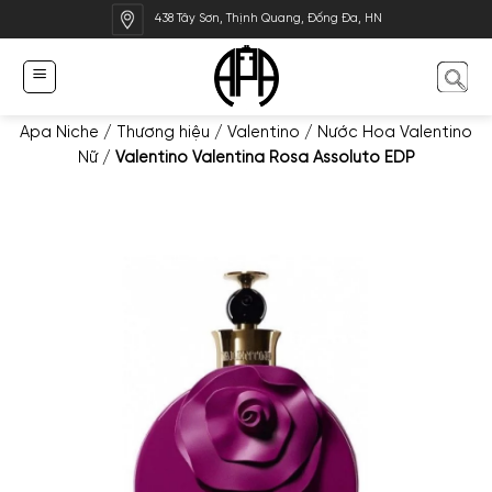
Bỏ
438 Tây Sơn, Thịnh Quang, Đống Đa, HN
qua
nội
dung
Apa Niche
/
Thương hiệu
/
Valentino
/
Nước Hoa Valentino
Nữ
/
Valentino Valentina Rosa Assoluto EDP