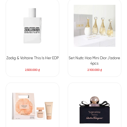
Zadig & Voltaire This Is Her EDP
Set Nước Hoa Mini Dior J’adore
4pcs
2.500.000
₫
2.100.000
₫