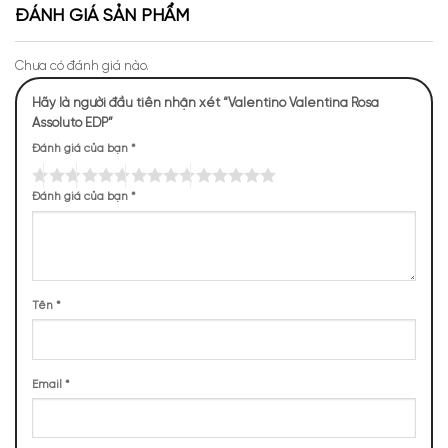
ĐÁNH GIÁ SẢN PHẨM
Chưa có đánh giá nào.
Hãy là người đầu tiên nhận xét “Valentino Valentina Rosa
Assoluto EDP”
Mùi hương của
Valentina Rosa Assoluto EDP
Đánh giá của bạn
*
NHỮNG NOTE HƯƠNG THEO CẢM NHẬN
Đánh giá của bạn
*
THỰC TẾ
111 (16,92%)
104 (15,85%)
95 (14,48%)
91 (13,87%)
Tên
*
84 (12,80%)
78 (11,89%)
66 (10,06%)
27 (4,12%)
TOP NOTES
Email
*