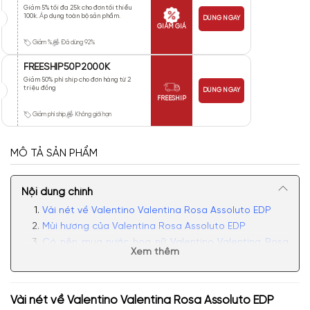
Giảm 5% tối đa 25k cho đơn tối thiểu
100k. Áp dụng toàn bộ sản phẩm.
DÙNG NGAY
GIẢM GIÁ
Giảm %
Đã dùng 92%
FREESHIP50P2000K
Giảm 50% phí ship cho đơn hàng từ 2
triệu đồng
DÙNG NGAY
FREESHIP
Giảm phí ship
Không giới hạn
MÔ TẢ SẢN PHẨM
Nội dung chính
Vài nét về Valentino Valentina Rosa Assoluto EDP
Mùi hương của Valentina Rosa Assoluto EDP
Có nên mua nước hoa nữ Valentino Valentina Rosa
Xem thêm
Assoluto EDP
Vài nét về
Valentino Valentina Rosa Assoluto EDP