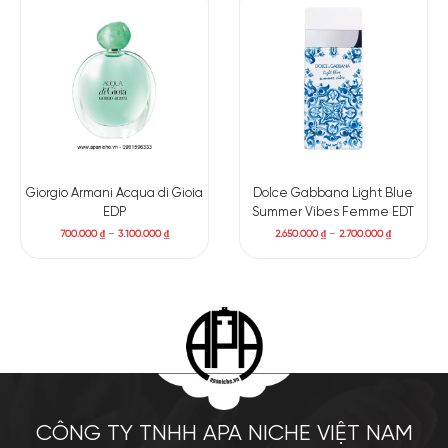
Giorgio Armani Acqua di Gioia
Dolce Gabbana Light Blue
EDP
Summer Vibes Femme EDT
700.000
₫
–
3.100.000
₫
2.650.000
₫
–
2.700.000
₫
CÔNG TY TNHH APA NICHE VIỆT NAM