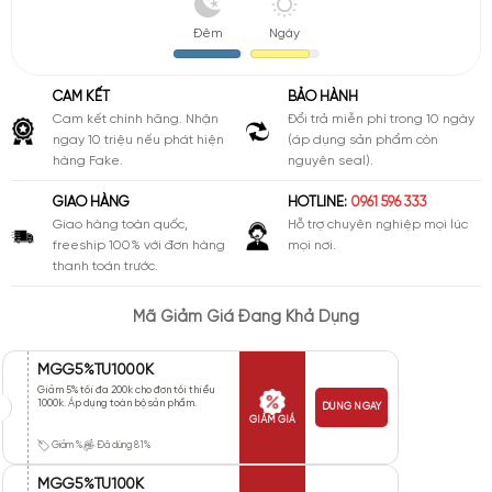
Đêm
Ngày
CAM KẾT
BẢO HÀNH
Cam kết chính hãng. Nhận
Đổi trả miễn phí trong 10 ngày
ngay 10 triệu nếu phát hiện
(áp dụng sản phẩm còn
hàng Fake.
nguyên seal).
GIAO HÀNG
HOTLINE:
0961 596 333
Giao hàng toàn quốc,
Hỗ trợ chuyên nghiệp mọi lúc
freeship 100% với đơn hàng
mọi nơi.
thanh toán trước.
Mã Giảm Giá Đang Khả Dụng
MGG5%TU1000K
Giảm 5% tối đa 200k cho đơn tối thiểu
1000k. Áp dụng toàn bộ sản phẩm.
DÙNG NGAY
GIẢM GIÁ
Giảm %
Đã dùng 81%
MGG5%TU100K