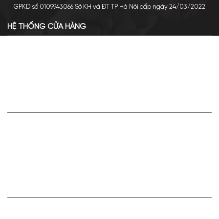
GPKD số 0109943066 Sở KH và ĐT TP Hà Nội cấp ngày 24/03/2022
HỆ THỐNG CỬA HÀNG
Cơ sở chính: 438 Tây Sơn - Đống Đa - Hà Nội
Hotline: 0961.596.333
Chi nhánh: Số 05, Lô OC 5-2, KĐT Shining City, Sơn La
Hotline: 085.90.66666
VỀ APA NICHE
Giới thiệu về Apa Niche
Tuyển dụng
Điều khoản sử dụng
Hoạt động của doanh nghiệp
HỢP TÁC VÀ LIÊN KẾT
Bán hàng cùng Apa Niche Ctv/Sỉ/Nhượng quyền