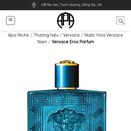
Bỏ
438 Tây Sơn, Thịnh Quang, Đống Đa, HN
qua
nội
dung
Apa Niche
/
Thương hiệu
/
Versace
/
Nước Hoa Versace
Nam
/
Versace Eros Parfum