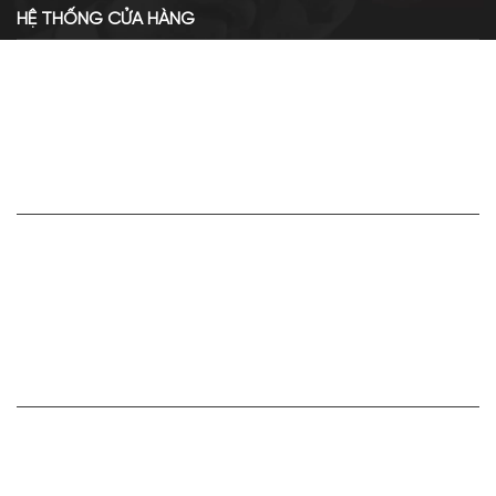
HỆ THỐNG CỬA HÀNG
Cơ sở chính: 438 Tây Sơn - Đống Đa - Hà Nội
Hotline: 0961.596.333
Chi nhánh: Số 05, Lô OC 5-2, KĐT Shining City, Sơn La
Hotline: 085.90.66666
VỀ APA NICHE
Giới thiệu về Apa Niche
Tuyển dụng
Điều khoản sử dụng
Hoạt động của doanh nghiệp
HỢP TÁC VÀ LIÊN KẾT
Bán hàng cùng Apa Niche Ctv/Sỉ/Nhượng quyền