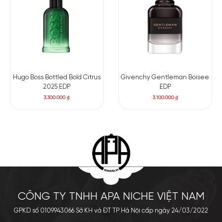
Hugo Boss Bottled Bold Citrus
Givenchy Gentleman Boisee
2025 EDP
EDP
3.300.000
₫
3.100.000
₫
CÔNG TY TNHH APA NICHE VIỆT NAM
GPKD số 0109943066 Sở KH và ĐT TP Hà Nội cấp ngày 24/03/2022