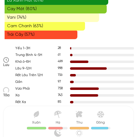
Lá Xanh Mát (81%)
Cay Mát (80%)
Vani (74%)
Cam Chanh (63%)
Trái Cây (57%)
28
Yếu 1-3H
61
Trung Bình 4-5H
499
Khá 6-8H
Lưu
998
Lâu 9-12H
156
Rất Lâu Trên 12H
97
Gần
758
Vừa Phải
Tỏa
743
Xa
85
Rất Xa
Xuân
Hạ
Thu
Đông