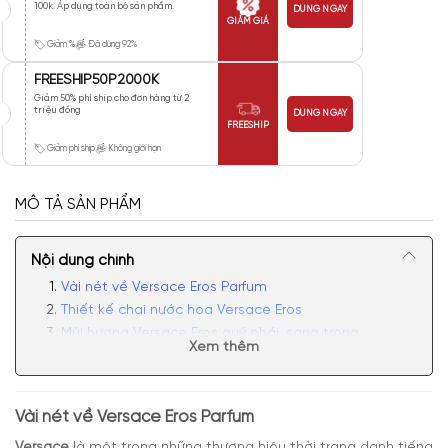
100k. Áp dụng toàn bộ sản phẩm.
DÙNG NGAY
GIẢM GIÁ
Giảm %
Đã dùng 92%
FREESHIP50P2000K
Giảm 50% phí ship cho đơn hàng từ 2
triệu đồng
DÙNG NGAY
FREESHIP
Giảm phí ship
Không giới hạn
MÔ TẢ SẢN PHẨM
Nội dung chính
Vài nét về Versace Eros Parfum
Thiết kế chai nước hoa Versace Eros
Mùi hương Versace Eros quý phái, sang trọng
Xem thêm
Có nên mua nước hoa nam Versace Eros Parfum
Vài nét về
Versace Eros Parfum
Versace
là một trong những thương hiệu thời trang danh tiếng