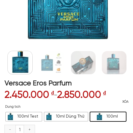
Versace Eros Parfum
2.450.000
₫
2.850.000
₫
–
XÓA
Dung tích
100ml Test
10ml Dùng Thử
100ml
Versace Eros Parfum số lượng