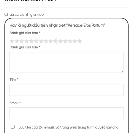
Chưa có đánh giá nào.
Hãy là người đầu tiên nhận xét “Versace Eros Parfum”
Mùi hương Versace Eros quý phái, sang trọng
Đánh giá của bạn
*
NHỮNG NOTE HƯƠNG THEO CẢM NHẬN
THỰC TẾ
Đánh giá của bạn
*
387 (15,04%)
361 (14,03%)
335 (13,02%)
305 (11,85%)
295 (11,47%)
187 (7,27%)
139 (5,40%)
96 (3,73%)
Tên
*
95 (3,69%)
81 (3,15%)
Email
*
TOP NOTES
Lưu tên của tôi, email, và trang web trong trình duyệt này cho