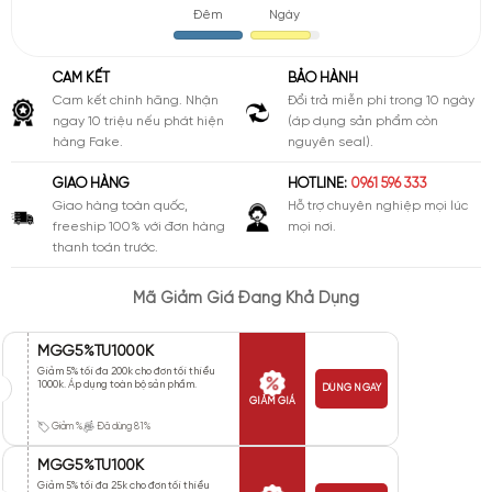
Đêm
Ngày
CAM KẾT
BẢO HÀNH
Cam kết chính hãng. Nhận
Đổi trả miễn phí trong 10 ngày
ngay 10 triệu nếu phát hiện
(áp dụng sản phẩm còn
hàng Fake.
nguyên seal).
GIAO HÀNG
HOTLINE:
0961 596 333
Giao hàng toàn quốc,
Hỗ trợ chuyên nghiệp mọi lúc
freeship 100% với đơn hàng
mọi nơi.
thanh toán trước.
Mã Giảm Giá Đang Khả Dụng
MGG5%TU1000K
Giảm 5% tối đa 200k cho đơn tối thiểu
1000k. Áp dụng toàn bộ sản phẩm.
DÙNG NGAY
GIẢM GIÁ
Giảm %
Đã dùng 81%
MGG5%TU100K
Giảm 5% tối đa 25k cho đơn tối thiểu