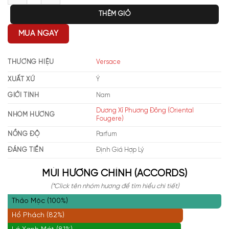
THÊM GIỎ
MUA NGAY
THƯƠNG HIỆU
Versace
XUẤT XỨ
Ý
GIỚI TÍNH
Nam
Dương Xỉ Phương Đông (Oriental
NHÓM HƯƠNG
Fougere)
NỒNG ĐỘ
Parfum
ĐÁNG TIỀN
Định Giá Hợp Lý
MÙI HƯƠNG CHÍNH (ACCORDS)
(*Click tên nhóm hương để tìm hiểu chi tiết)
Thảo Mộc (100%)
Hổ Phách (82%)