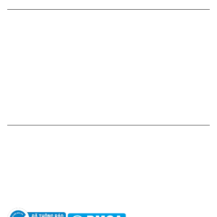
CHÍNH SÁCH CỦA CHÚNG TÔI
Cam kết - Bảo hành của chúng tôi
Chính sách giá cả
Chính sách thanh toán
Chính sách vận chuyển - giao nhận - kiểm hàng
Chính sách đổi hàng - trả hàng - hoàn tiền
Chính sách bảo mật thông tin
HỖ TRỢ KHÁCH HÀNG
Hotline: 0961596333
Hỗ trợ: hotro@apaniche.vn
Hướng dẫn sử dụng nước hoa
Câu hỏi thường gặp
Tác giả