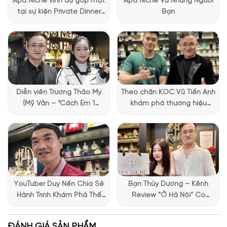
Apa Niche vinh dự góp mặt
Apa Niche Và Những Người
sang trọng và quý phái của sản phẩm, các đường kẻ sọc họa
tại sự kiện Private Dinner
Bạn
tiết được vẽ tinh xảo trên bề mặt chai. Qua đó, tạo nên một
đặc biệt của Lattafa
khối thể tuyệt đẹp và đầy thu hút.
Vietnam
Diễn viên Trương Thảo My
Theo chân KOC Vũ Tiến Anh
(Mỹ Vân – “Cách Em 1
khám phá thương hiệu
Millimet”) ghé Apa Niche và
Lattafa tại Apa Niche
chia sẻ trải nghiệm chọn
nước hoa đầy thú vị
YouTuber Duy Nến Chia Sẻ
Bạn Thùy Dương – Kênh
Hành Trình Khám Phá Thế
Review “Ở Hà Nội” Có
Giới Hương Thơm Tại Apa
Những Trải Nghiệm Thú Vị Tại
Niche
Apa Niche
ĐÁNH GIÁ SẢN PHẨM