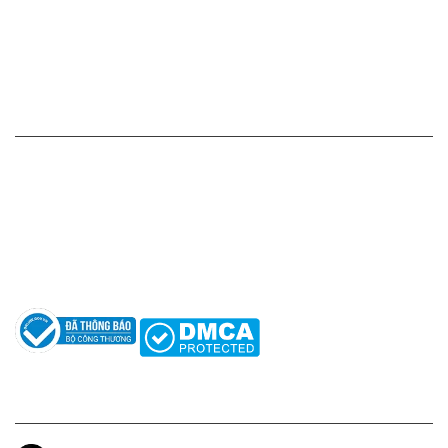
Chính sách vận chuyển - giao nhận - kiểm hàng
Chính sách đổi hàng - trả hàng - hoàn tiền
Chính sách bảo mật thông tin
HỖ TRỢ KHÁCH HÀNG
Hotline: 0961596333
Hỗ trợ: hotro@apaniche.vn
Hướng dẫn sử dụng nước hoa
Câu hỏi thường gặp
Tác giả
KẾT NỐI CHÚNG TÔI