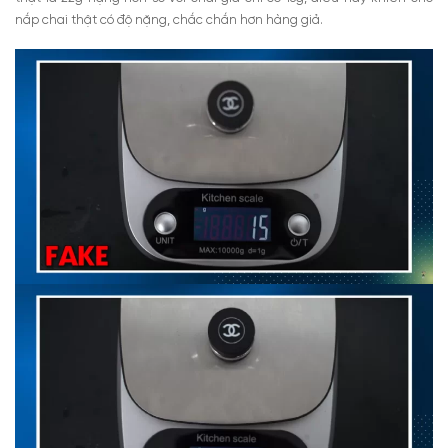
nắp chai thật có độ nặng, chắc chắn hơn hàng giả.