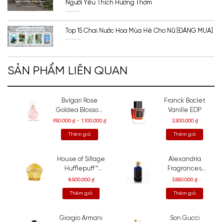
Người Yêu Thích Hương Thơm
Top 15 Chai Nước Hoa Mùa Hè Cho Nữ [ĐÁNG MUA]
SẢN PHẨM LIÊN QUAN
Bvlgari Rose
Franck Boclet
Goldea Blossom
Vanille EDP
Delight Hair Mist
950.000
₫
–
1.100.000
₫
2.500.000
₫
Thêm giỏ
Thêm giỏ
House of Sillage
Alexandria
Hufflepuff™
Fragrances
Parfum
Other 13
8.500.000
₫
3.850.000
₫
Thêm giỏ
Thêm giỏ
Giorgio Armani
Son Gucci