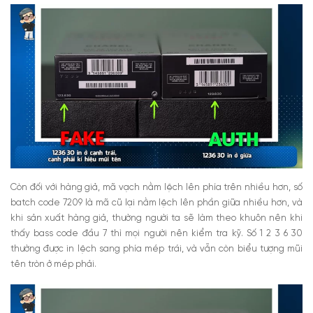
Còn đối với hàng giả, mã vạch nằm lệch lên phía trên nhiều hơn, số
batch code 7209 là mã cũ lại nằm lệch lên phần giữa nhiều hơn, và
khi sản xuất hàng giả, thường người ta sẽ làm theo khuôn nên khi
thấy bass code đầu 7 thì mọi người nên kiểm tra kỹ. Số 1 2 3 6 30
thường được in lệch sang phía mép trái, và vẫn còn biểu tượng mũi
tên tròn ở mép phải.