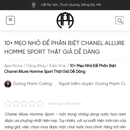
Bỏ
438 Tây Sơn, Thịnh Quang, Đống Đa, HN
qua
nội
dung
10+ MẸO NHỎ ĐỂ PHÂN BIỆT CHANEL ALLURE
HOMME SPORT THẬT GIẢ DỄ DÀNG
Apa Niche
/
Cộng đồng
/
Kiến thức
/
10+ Mẹo Nhỏ Để Phân Biệt
Chanel Allure Homme Sport Thật Giả Dễ Dàng
Dương Mạnh Cường
Người kiểm duyệt:
Dương Mạnh Cườ
Đánh giá sản phẩm
Chanel Allure Homme Sport - một trong những dòng nước hoa nam
được ưa chuộng nhất hiện nay. Tuy nhiên, với sự xuất hiện tràn lan của
hàng giả, việc chọn mua được một chai nước hoa chính hãng trở nên