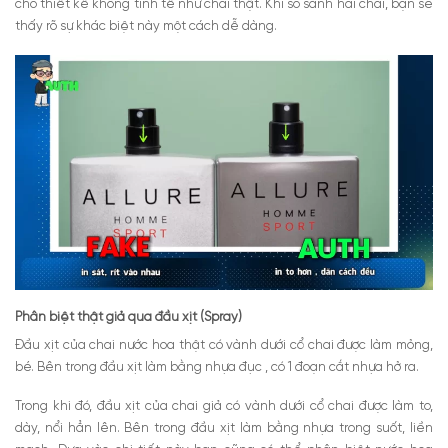
cho thiết kế không tinh tế như chai thật. Khi so sánh hai chai, bạn sẽ
thấy rõ sự khác biệt này một cách dễ dàng.
Phân biệt thật giả qua đầu xịt (Spray)
Đầu xịt của chai nước hoa thật có vành dưới cổ chai được làm mỏng,
bé. Bên trong đầu xịt làm bằng nhựa đục , có 1 đoạn cắt nhựa hở ra.
Trong khi đó, đầu xịt của chai giả có vành dưới cổ chai được làm to,
dày, nổi hẳn lên. Bên trong đầu xịt làm bằng nhựa trong suốt, liền