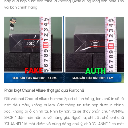
nắp của hộp nước hoa fake là khoảng 1,4cm cũng rộng hơn nhiều so
với bản chính hãng.
Phân biệt Chanel Allure thật giả qua Font chữ
Đối với chai Chanel Allure Homme Sport chính hãng, font chữ in sẽ rõ
nét, đều màu, không bị lem. Các thông tin trên hộp được in chính
xác, không bị lỗi chính tả. Nhìn kỹ hơn, ta sẽ thấy phần chữ “HOMME
SPORT” đậm hơn hẳn so với hàng giả. Ngoài ra, chi tiết chỗ font chữ
“CHANNEL” là một điểm vô cùng đáng chú ý, chữ “CHANNEL” có một