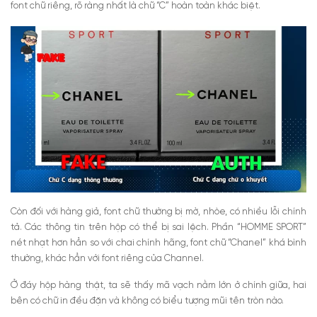
font chữ riêng, rõ ràng nhất là chữ “C” hoàn toàn khác biệt.
Còn đối với hàng giả, font chữ thường bị mờ, nhòe, có nhiều lỗi chính
tả. Các thông tin trên hộp có thể bị sai lệch. Phần “HOMME SPORT”
nét nhạt hơn hẳn so với chai chính hãng, font chữ “Chanel” khá bình
thường, khác hẳn với font riêng của Channel.
Ở đáy hộp hàng thật, ta sẽ thấy mã vạch nằm lớn ở chính giữa, hai
bên có chữ in đều đặn và không có biểu tượng mũi tên tròn nào.