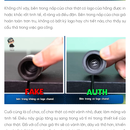
Không chỉ vậy, bên trong nắp của chai thật có logo của hãng được in
hoặc khắc rất tinh tế, rõ ràng và đều đặn. Bên trong nắp của chai giả
hoàn toàn trơn tru, không có bất kỳ logo hay chi tiết nào, cho thấy sự
cẩu thả trong việc gia công.
Cuối cùng là cổ chai, cổ chai thật có một vành nhỏ, được làm mỏng và
tinh tế. Điều này giúp tăng sự sang trọng và tỉ mỉ trong thiết kế của
chai thật. Đối với cổ chai giả thì sẽ có vành lớn, dày và thô hơn, khiến