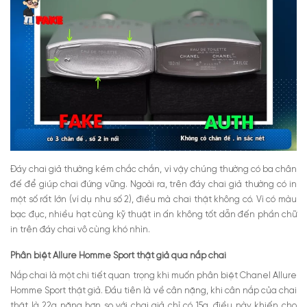
Đáy chai giả thường kém chắc chắn, vì vậy chúng thường có ba chân
đế để giúp chai đứng vững. Ngoài ra, trên đáy chai giả thường có in
một số rất lớn (ví dụ như số 2), điều mà chai thật không có. Vì có màu
bạc đục, nhiều hạt cùng kỹ thuật in ấn không tốt dẫn đến phần chữ
in trên đáy chai vô cùng khó nhìn.
Phân biệt Allure Homme Sport thật giả qua nắp chai
Nắp chai là một chi tiết quan trọng khi muốn
phân biệt Chanel Allure
Homme Sport thật giả
.
Đầu tiên là về cân nặng, khi cân nắp của chai
thật là 22g nặng hơn so với chai giả chỉ có 15g, điều này khiến cho