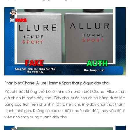
Phân biệt Chanel Allure Homme Sport thật giả qua đáy chai
Một chi tiết không thể bỏ lỡ khi muốn phân biệt Chanel Allure thật
giả chính là phần đáy chai. Đáy chai nước hoa chính hãng được làm
bằng bạc trơn nên chữ nhìn rất rõ nét, chữ in ở đáy chai thật thanh
mảnh, nhỏ gọn. Không có các chi tiết như “chân đế”, thay vào đó là
viền nhỏ chạy xung quanh đáy chai.