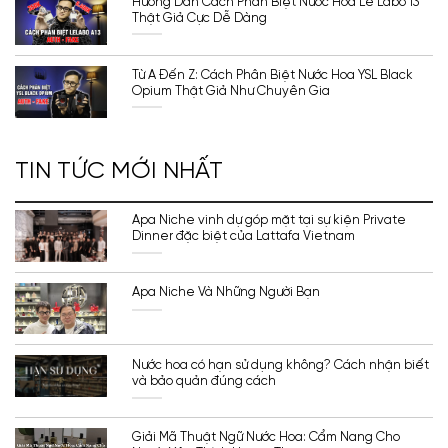
Hướng Dẫn Cách Phân Biệt Nước Hoa Le Labo 13
Thật Giả Cực Dễ Dàng
Từ A Đến Z: Cách Phân Biệt Nước Hoa YSL Black
Opium Thật Giả Như Chuyên Gia
TIN TỨC MỚI NHẤT
Apa Niche vinh dự góp mặt tại sự kiện Private
Dinner đặc biệt của Lattafa Vietnam
Apa Niche Và Những Người Bạn
Nước hoa có hạn sử dụng không? Cách nhận biết
và bảo quản đúng cách
Giải Mã Thuật Ngữ Nước Hoa: Cẩm Nang Cho