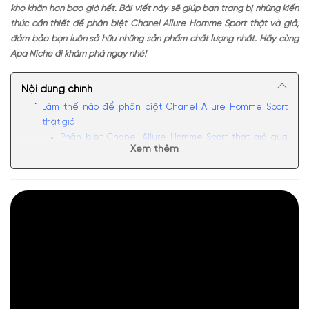
khó khăn hơn bao giờ hết. Bài viết này sẽ giúp bạn trang bị những kiến
thức cần thiết để phân biệt Chanel Allure Homme Sport thật và giả,
đảm bảo bạn luôn sở hữu những sản phẩm chất lượng nhất. Hãy cùng
Apa Niche đi khám phá ngay nhé!
Nội dung chính
Làm thế nào để phân biệt Chanel Allure Homme Sport
thật giả
Phân biệt Chanel Allure Homme Sport thật giả qua
Xem thêm
yếu tố bên ngoài
Phân biệt Allure Homme Sport thật giả qua nilon
seal
Phân biệt Chanel Allure thật giả qua Font chữ
Phân biệt nước hoa Chanel Allure thật giả qua những
chi tiết bên trong
Phân biệt thật giả qua chất liệu carton bên trong
Màu sắc – chất liệu thủy tinh
Phân biệt Chanel Allure Homme Sport thật
giả qua đáy chai
Phân biệt Allure Homme Sport thật giả qua nắp