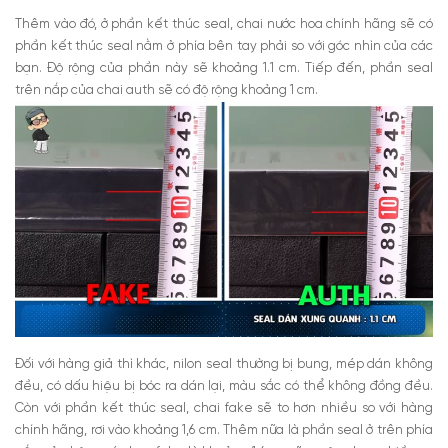
Thêm vào đó, ở phần kết thúc seal, chai nước hoa chính hãng sẽ có
phần kết thúc seal nằm ở phía bên tay phải so với góc nhìn của các
bạn. Độ rộng của phần này sẽ khoảng 1.1 cm. Tiếp đến, phần seal
trên nắp của chai auth sẽ có độ rộng khoảng 1 cm.
Đối với hàng giả thì khác, nilon seal thường bị bung, mép dán không
đều, có dấu hiệu bị bóc ra dán lại, màu sắc có thể không đồng đều.
Còn với phần kết thúc seal, chai fake sẽ to hơn nhiều so với hàng
chính hãng, rơi vào khoảng 1,6 cm. Thêm nữa là phần seal ở trên phía