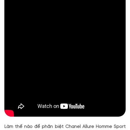
chai
Phân biệt thật giả qua đầu xịt (Spray)
Phân biệt qua Nhụy (đầu vòi bên trong)
Phân biệt Chanel Allure Homme Sport thật giả
phần cố định nhụy
Phong cách quý ông yêu thể thao trong từng giọt Allure
Homme Sport
Mua Chanel Allure Homme Sport EDT chính hãng tại Apa
Niche
Làm thế nào để phân biệt Chanel Allure Homme Sport