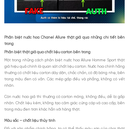
Phân biệt nước hoa Chanel Allure thật giả qua những chi tiết bên
trong
Phân biệt thật giả qua chất liệu carton bên trong
Một trong những cách phân biệt nước hoa Allure Homme Sport thật
giả
hiệu quả chính là quan sát chất liệu carton. Nước hoa chính hãng
thường có chất liệu carton dày dặn, chắc chắn, có độ bóng nhẹ, bên
trong màu đen có vân. Các mép gấp đều và phẳng, không có vết
nhăn.
Còn nước hoa giả thì thường có carton mỏng, không đều, dễ bị gấp
nhăn. Chất liệu kém, không tạo cảm giác cứng cáp và cao cấp, bên
trong màu đen trơn khác hẳn với hàng thật.
Màu sắc – chất liệu thủy tinh
Đối với sản phẩm chính hãng, ta có thể thấy màu sơn của chai thật