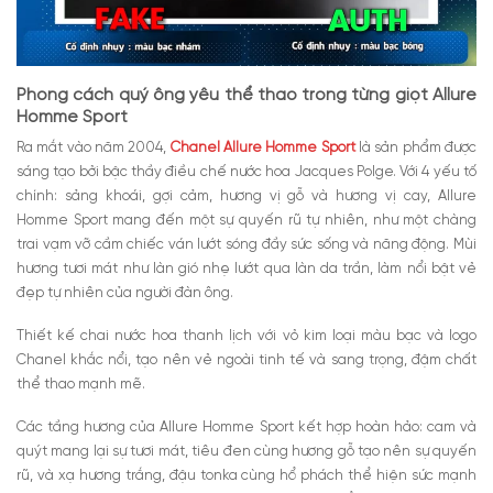
Phong cách quý ông yêu thể thao trong từng giọt Allure
Homme Sport
Ra mắt vào năm 2004,
Chanel Allure Homme Sport
là sản phẩm được
sáng tạo bởi bậc thầy điều chế nước hoa Jacques Polge. Với 4 yếu tố
chính: sảng khoái, gợi cảm, hương vị gỗ và hương vị cay, Allure
Homme Sport mang đến một sự quyến rũ tự nhiên, như một chàng
trai vạm vỡ cầm chiếc ván lướt sóng đầy sức sống và năng động. Mùi
hương tươi mát như làn gió nhẹ lướt qua làn da trần, làm nổi bật vẻ
đẹp tự nhiên của người đàn ông.
Thiết kế chai nước hoa thanh lịch với vỏ kim loại màu bạc và logo
Chanel khắc nổi, tạo nên vẻ ngoài tinh tế và sang trọng, đậm chất
thể thao mạnh mẽ.
Các tầng hương của Allure Homme Sport kết hợp hoàn hảo: cam và
quýt mang lại sự tươi mát, tiêu đen cùng hương gỗ tạo nên sự quyến
rũ, và xạ hương trắng, đậu tonka cùng hổ phách thể hiện sức mạnh