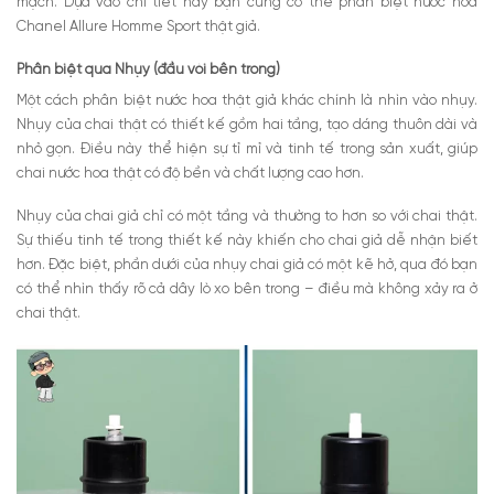
mạch. Dựa vào chi tiết này bạn cũng có thể phân biệt nước hoa
Chanel Allure Homme Sport thật giả.
Phân biệt qua Nhụy (đầu vòi bên trong)
Một cách phân biệt nước hoa thật giả khác chính là nhìn vào nhụy.
Nhụy của chai thật có thiết kế gồm hai tầng, tạo dáng thuôn dài và
nhỏ gọn. Điều này thể hiện sự tỉ mỉ và tinh tế trong sản xuất, giúp
chai nước hoa thật có độ bền và chất lượng cao hơn.
Nhụy của chai giả chỉ có một tầng và thường to hơn so với chai thật.
Sự thiếu tinh tế trong thiết kế này khiến cho chai giả dễ nhận biết
hơn. Đặc biệt, phần dưới của nhụy chai giả có một kẽ hở, qua đó bạn
có thể nhìn thấy rõ cả dây lò xo bên trong – điều mà không xảy ra ở
chai thật.