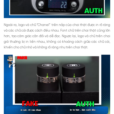
Ngoài ra, logo và chữ “Chanel” trên nắp của chai thật được in rõ ràng
và các chữ cái được cách đều nhau. Font chữ trên chai thật cũng lớn
hơn, tạo cảm giác cân đối và dễ đọc. Ngược lại, logo và chữ trên chai
giả thường bị in liền nhau, không có khoảng cách giữa các chữ cái,
khiến cho chữ nhỏ và không rõ ràng như trên chai thật.